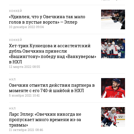
ХОККЕЙ
«Удивлен, что у Овечкина так мало
голов в пустые ворота» — Эллер
10 декабря 2022 09:04
ХОККЕЙ
Хет-трик Кузнецова и ассистентский
дубль Овечкина принесли
«Вашингтону» победу над «Ванкувером»
в НХЛ
12 марта 2022 08:55
НХЛ
Овечкин отметил действия партнера в
моменте с его 740-й шайбой в НХЛ
5 ноября 2021 10:41
НХЛ
Ларс Эллер: «Овечкин никогда не
пропускает много времени из-за
травмы»
11 октября 2021 08:46