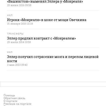
«Вашингтон» выменял Эллера у «Монреаля»
25 июня 2016 09:58
НХЛ
Игроки «Монреаля» в шоке от мощи Овечкина
31 января 2015 21:18
ТРАНСФЕРЫ
Эллер продлил контракт с «Монреалем»
25 июля 2014 10:58
НХЛ
Эллер получил сотрясение мозга и перелом лицевой
кости
3 мая 2013 09:43
Помощь
Обратная связь
О портале
Реклама на портале