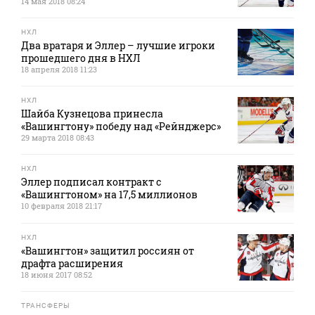
14 мая 2018 08:24
НХЛ
Два вратаря и Эллер – лучшие игроки
прошедшего дня в НХЛ
18 апреля 2018 11:23
НХЛ
Шайба Кузнецова принесла
«Вашингтону» победу над «Рейнджерс»
29 марта 2018 08:43
НХЛ
Эллер подписал контракт с
«Вашингтоном» на 17,5 миллионов
10 февраля 2018 21:17
НХЛ
«Вашингтон» защитил россиян от
драфта расширения
18 июня 2017 08:52
ТРАНСФЕРЫ