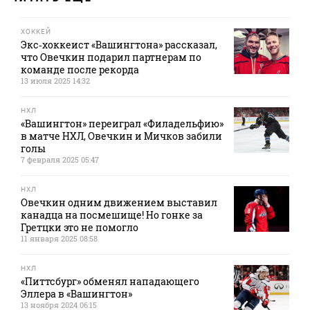
ХОККЕЙ
Экс‑хоккеист «Вашингтона» рассказал,
что Овечкин подарил партнерам по
команде после рекорда
13 июля 2025 14:32
НХЛ
«Вашингтон» переиграл «Филадельфию»
в матче НХЛ, Овечкин и Мичков забили
голы
7 февраля 2025 05:47
НХЛ
Овечкин одним движением выставил
канадца на посмешище! Но гонке за
Гретцки это не помогло
11 января 2025 08:58
НХЛ
«Питтсбург» обменял нападающего
Эллера в «Вашингтон»
13 ноября 2024 06:15