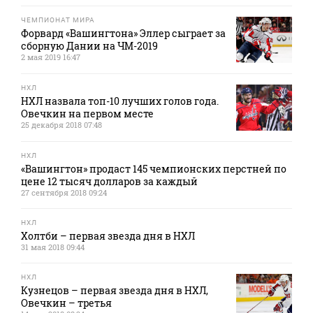
ЧЕМПИОНАТ МИРА
Форвард «Вашингтона» Эллер сыграет за
сборную Дании на ЧМ-2019
2 мая 2019 16:47
НХЛ
НХЛ назвала топ-10 лучших голов года.
Овечкин на первом месте
25 декабря 2018 07:48
НХЛ
«Вашингтон» продаст 145 чемпионских перстней по
цене 12 тысяч долларов за каждый
27 сентября 2018 09:24
НХЛ
Холтби – первая звезда дня в НХЛ
31 мая 2018 09:44
НХЛ
Кузнецов – первая звезда дня в НХЛ,
Овечкин – третья