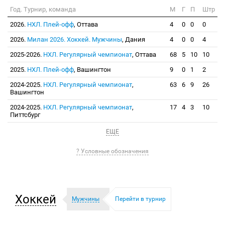
Год. Турнир, команда
М
Г
П
Штр
2026.
НХЛ. Плей-офф
, Оттава
4
0
0
0
2026.
Милан 2026. Хоккей. Мужчины
, Дания
4
0
0
4
2025-2026.
НХЛ. Регулярный чемпионат
, Оттава
68
5
10
10
2025.
НХЛ. Плей-офф
, Вашингтон
9
0
1
2
2024-2025.
НХЛ. Регулярный чемпионат
,
63
6
9
26
Вашингтон
2024-2025.
НХЛ. Регулярный чемпионат
,
17
4
3
10
Питтсбург
ЕЩЕ
? Условные обозначения
Хоккей
Мужчины
Перейти в турнир