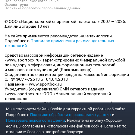
Пользовательское соглашение
Охрана труда
Политика обработки персональных данных
© ООО «Национальный спортивный телеканал» 2007 — 2026.
Для лиц старше 18 лет
На сайте применяются рекомендательные технологии.
Подробнее в
Правилах применения рекомендательных
технологий
Средство массовой информации сетевое издание
«www.sportbox.ru» зарегистрировано Федеральной службой
по надзору в сфере связи, информационных технологий
и массовых коммуникаций (Роскомнадзор).
Свидетельство о регистрации средства массовой информации
Эл № ФС77-72613 от 04.04.2018
Название — www.sportbox.ru
Учредитель (соучредители) СМИ сетевого издания
«www.sportbox.ru»: ООО «Национальный спортивный
телеканал»
Главный редактор СМИ сетевого издания «www.sportbox.ru»:
Конов В.А.
Мы используем файлы Сookie для корректной работы веб-сайта.
Номер телефона редакции СМИ сетевого издания
Подробнее в
Политике обработки персональных данных
и
«www.sportbox.ru»: +7 (495) 653 8419
Пользовательском соглашении
. Нажмите на кнопку «Хорошо»,
Адрес электронной почты редакции СМИ сетевого издания
если Вы согласны на использование файлов cookie. Если нет, то
«www.sportbox.ru»: editor@sportbox.ru
отключите Cookies в настройках браузера