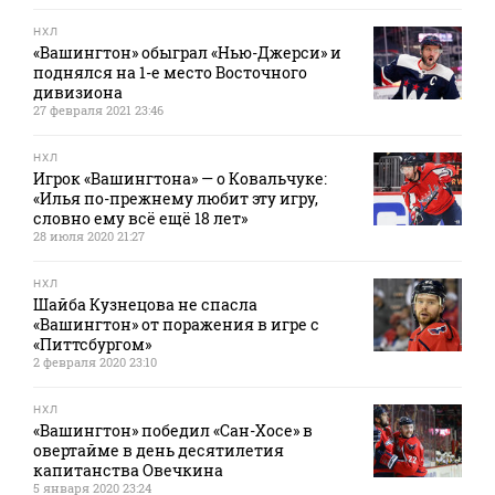
НХЛ
«Вашингтон» обыграл «Нью-Джерси» и
поднялся на 1-е место Восточного
дивизиона
27 февраля 2021 23:46
НХЛ
Игрок «Вашингтона» — о Ковальчуке:
«Илья по-прежнему любит эту игру,
словно ему всё ещё 18 лет»
28 июля 2020 21:27
НХЛ
Шайба Кузнецова не спасла
«Вашингтон» от поражения в игре с
«Питтсбургом»
2 февраля 2020 23:10
НХЛ
«Вашингтон» победил «Сан-Хосе» в
овертайме в день десятилетия
капитанства Овечкина
5 января 2020 23:24