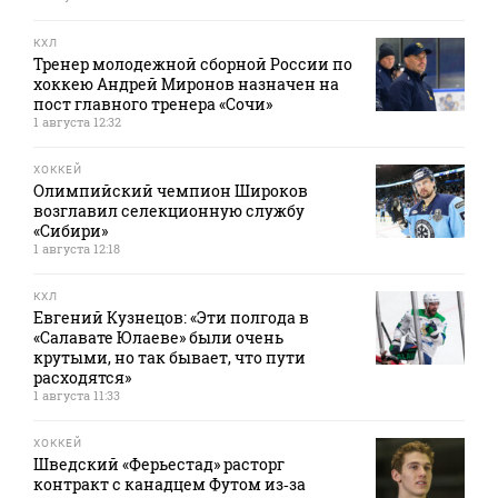
КХЛ
Тренер молодежной сборной России по
хоккею Андрей Миронов назначен на
пост главного тренера «Сочи»
1 августа 12:32
ХОККЕЙ
Олимпийский чемпион Широков
возглавил селекционную службу
«Сибири»
1 августа 12:18
КХЛ
Евгений Кузнецов: «Эти полгода в
«Салавате Юлаеве» были очень
крутыми, но так бывает, что пути
расходятся»
1 августа 11:33
ХОККЕЙ
Шведский «Ферьестад» расторг
контракт с канадцем Футом из‑за