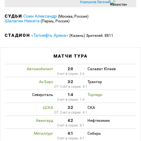
Корешков Евгений
СУДЬИ
Соин Александр
(Москва, Россия)
Шалагин Никита
(Пермь, Россия)
СТАДИОН
«Татнефть Арена»
(Казань)
Зрителей: 8811
МАТЧИ ТУРА
Автомобилист
2:0
Салават Юлаев
Счет в серии: 2:4
Ак Барс
3:2
Трактор
ОТ Счет в серии: 4:1
Северсталь
1:4
Торпедо
Счет в серии: 1:4
ЦСКА
3:2
СКА
ОТ Счет в серии: 4:1
Авангард
4:2
Нефтехимик
Счет в серии: 4:1
Металлург
4:1
Сибирь
Счет в серии: 4:1