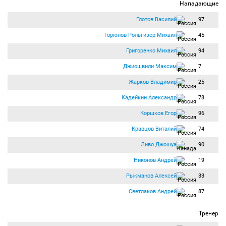
Нападающие
Глотов Василий
97
Горюнов-Рольгизер Михаил
45
Григоренко Михаил
94
Джиошвили Максим
7
Жарков Владимир
25
Кадейкин Александр
78
Коршков Егор
96
Кравцов Виталий
74
Ливо Джошуа
90
Никонов Андрей
19
Рыкманов Алексей
33
Светлаков Андрей
87
Тренер