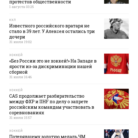
протестов общественности
1 августа 03:25
КХЛ
Известного российского вратаря не
стало в 39 лет. У Алексея остались три
дочери
31 июля 19:02
ХОККЕЙ
«Без России это не хоккей!» На Западе в
ярости из-за дискриминации нашей
сборной
31 июля 16:46
ХОККЕЙ
CAS продолжает разбирательство
между ФХР и IIHF по делу о запрете
российским командам участвовать в
соревнованиях
31 июля 15:57
ХОККЕЙ
Потерявшему золотую медаль ЧМ