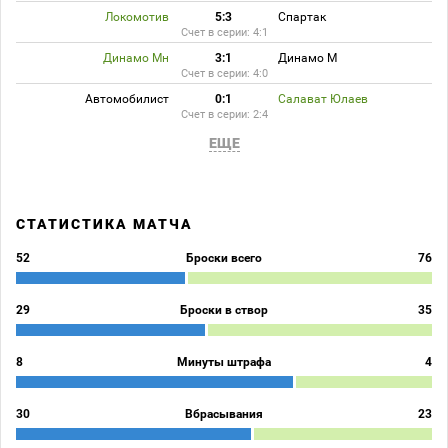
Локомотив
5:3
Спартак
Счет в серии: 4:1
Динамо Мн
3:1
Динамо М
Счет в серии: 4:0
Автомобилист
0:1
Салават Юлаев
Счет в серии: 2:4
ЕЩЕ
СТАТИСТИКА МАТЧА
52
Броски всего
76
29
Броски в створ
35
8
Минуты штрафа
4
30
Вбрасывания
23