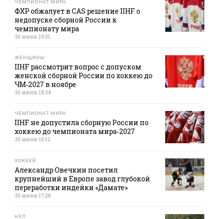
ЧЕМПИОНАТ МИРА
ФХР обжалует в CAS решение IIHF о
недопуске сборной России к
чемпионату мира
30 июля 19:31
ЖЕНЩИНЫ
IIHF рассмотрит вопрос с допуском
женской сборной России по хоккею до
ЧМ‑2027 в ноябре
30 июля 18:34
ЧЕМПИОНАТ МИРА
IIHF не допустила сборную России по
хоккею до чемпионата мира‑2027
30 июля 18:12
ХОККЕЙ
Александр Овечкин посетил
крупнейший в Европе завод глубокой
переработки индейки «Дамате»
30 июля 17:28
НХЛ