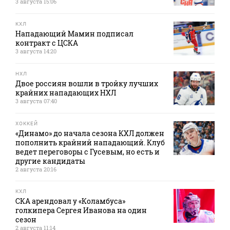
3 августа 15:06
КХЛ
Нападающий Мамин подписал
контракт с ЦСКА
3 августа 14:20
НХЛ
Двое россиян вошли в тройку лучших
крайних нападающих НХЛ
3 августа 07:40
ХОККЕЙ
«Динамо» до начала сезона КХЛ должен
пополнить крайний нападающий. Клуб
ведет переговоры с Гусевым, но есть и
другие кандидаты
2 августа 20:16
КХЛ
СКА арендовал у «Коламбуса»
голкипера Сергея Иванова на один
сезон
2 августа 11:14