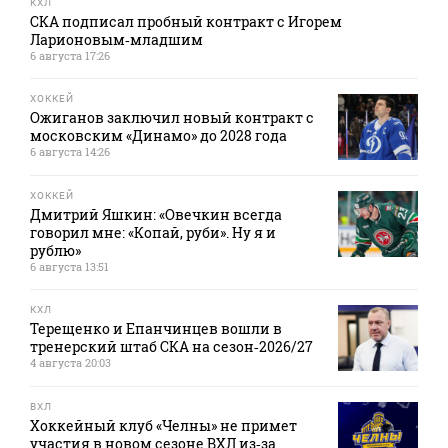
КХЛ
СКА подписал пробный контракт с Игорем
Ларионовым‑младшим
6 августа 17:26
ХОККЕЙ
Ожиганов заключил новый контракт с
московским «Динамо» до 2028 года
6 августа 14:26
ХОККЕЙ
Дмитрий Яшкин: «Овечкин всегда
говорил мне: «Копай, руби». Ну я и
рублю»
6 августа 13:51
КХЛ
Терещенко и Епанчинцев вошли в
тренерский штаб СКА на сезон‑2026/27
4 августа 20:03
ВХЛ
Хоккейный клуб «Челны» не примет
участия в новом сезоне ВХЛ из‑за