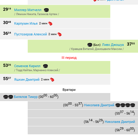
29
19
Миллер Митчелл
/
Лямкин Никита
,
Галимов Артем
/
30
48
Карпухин Илья
2 мин
36
54
Пустозеров Алексей
2 мин
37
55
Ливо Джошуа
(Бол)
/
Кравцов Виталий
,
Джиошвили Максим
/
III период
53
26
Семенов Кирилл
/
Тодд Нэйтан
,
Марченко Алексей
/
55
37
Яшкин Дмитрий
2 мин
Вратари
00
00
Билялов Тимур
(00
- 60
)
00
37
(00
- 55
)
Николаев Дмитрий
37
14
(55
- 56
)
14
29
(56
- 56
)
Николаев Дмитрий
29
00
(56
- 60
)