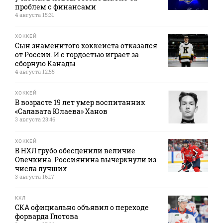
проблем с финансами
4 августа 15:31
ХОККЕЙ
Сын знаменитого хоккеиста отказался
от России. И с гордостью играет за
сборную Канады
4 августа 12:55
ХОККЕЙ
В возрасте 19 лет умер воспитанник
«Салавата Юлаева» Ханов
3 августа 23:46
ХОККЕЙ
В НХЛ грубо обесценили величие
Овечкина. Россиянина вычеркнули из
числа лучших
3 августа 16:17
КХЛ
СКА официально объявил о переходе
форварда Глотова