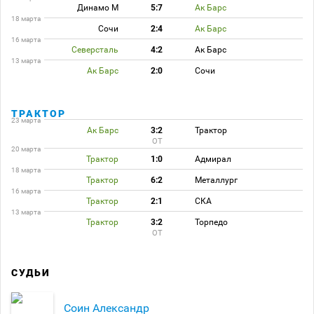
Динамо М
5:7
Ак Барс
18 марта
Сочи
2:4
Ак Барс
16 марта
Северсталь
4:2
Ак Барс
13 марта
Ак Барс
2:0
Сочи
ТРАКТОР
23 марта
Ак Барс
3:2
Трактор
ОТ
20 марта
Трактор
1:0
Адмирал
18 марта
Трактор
6:2
Металлург
16 марта
Трактор
2:1
СКА
13 марта
Трактор
3:2
Торпедо
ОТ
СУДЬИ
Соин Александр