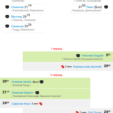
/Билялов/
/Телегин, Рыкманов/
19
55
Семенов
21
37
Ливо
(Бол)
/Хмелевский, Марченко/
/Кравцов, Джиошвили/
19
Миллер
29
/Лямкин, Галимов/
26
Семенов
53
/Тодд, Марченко/
I период
5
52
Никонов Андрей
/
Телегин Сергей
,
Рыкманов Алексей
/
20
00
Коромыслов Арсений
2 мин
II период
20
31
Галимов Артем
(Бол)
/
Билялов Тимур
/
21
19
Семенов Кирилл
/
Хмелевский Александр
,
Марченко Алексей
/
24
20
Сафонов Илья
2 мин
24
20
Дэй Логан
2 мин