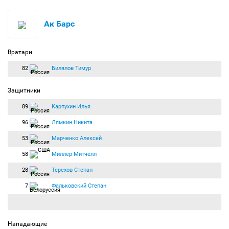
Ак Барс
Вратари
82
Билялов Тимур
Защитники
89
Карпухин Илья
96
Лямкин Никита
53
Марченко Алексей
58
Миллер Митчелл
28
Терехов Степан
7
Фальковский Степан
Нападающие