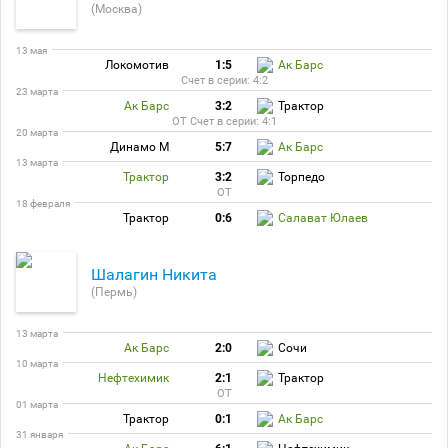
(Москва)
13 мая
Локомотив
1:5
Ак Барс
Счет в серии: 4:2
23 марта
Ак Барс
3:2
Трактор
ОТ Счет в серии: 4:1
20 марта
Динамо М
5:7
Ак Барс
13 марта
Трактор
3:2
Торпедо
ОТ
18 февраля
Трактор
0:6
Салават Юлаев
Шалагин Никита
(Пермь)
13 марта
Ак Барс
2:0
Сочи
10 марта
Нефтехимик
2:1
Трактор
ОТ
01 марта
Трактор
0:1
Ак Барс
31 января