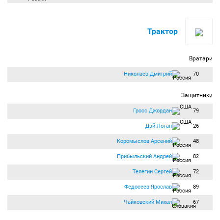
Трактор
Вратари
Николаев Дмитрий
70
Защитники
Гросс Джордан
79
Дэй Логан
26
Коромыслов Арсений
48
Прибыльский Андрей
82
Телегин Сергей
72
Федосеев Ярослав
89
Чайковский Михал
67