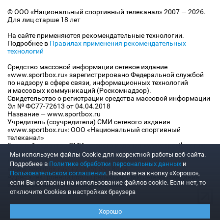
© ООО «Национальный спортивный телеканал» 2007 — 2026.
Для лиц старше 18 лет
На сайте применяются рекомендательные технологии.
Подробнее в
Правилах применения рекомендательных
технологий
Средство массовой информации сетевое издание
«www.sportbox.ru» зарегистрировано Федеральной службой
по надзору в сфере связи, информационных технологий
и массовых коммуникаций (Роскомнадзор).
Свидетельство о регистрации средства массовой информации
Эл № ФС77-72613 от 04.04.2018
Название — www.sportbox.ru
Учредитель (соучредители) СМИ сетевого издания
«www.sportbox.ru»: ООО «Национальный спортивный
телеканал»
Главный редактор СМИ сетевого издания «www.sportbox.ru»:
Конов В.А.
Мы используем файлы Сookie для корректной работы веб-сайта.
Номер телефона редакции СМИ сетевого издания
Подробнее в
Политике обработки персональных данных
и
«www.sportbox.ru»: +7 (495) 653 8419
Пользовательском соглашении
. Нажмите на кнопку «Хорошо»,
Адрес электронной почты редакции СМИ сетевого издания
если Вы согласны на использование файлов cookie. Если нет, то
«www.sportbox.ru»: editor@sportbox.ru
отключите Cookies в настройках браузера
Хорошо