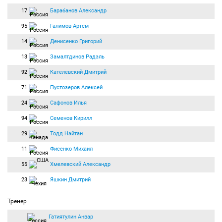
17
Барабанов Александр
95
Галимов Артем
14
Денисенко Григорий
13
Замалтдинов Радэль
92
Кателевский Дмитрий
71
Пустозеров Алексей
24
Сафонов Илья
94
Семенов Кирилл
29
Тодд Нэйтан
11
Фисенко Михаил
55
Хмелевский Александр
23
Яшкин Дмитрий
Тренер
Гатиятулин Анвар