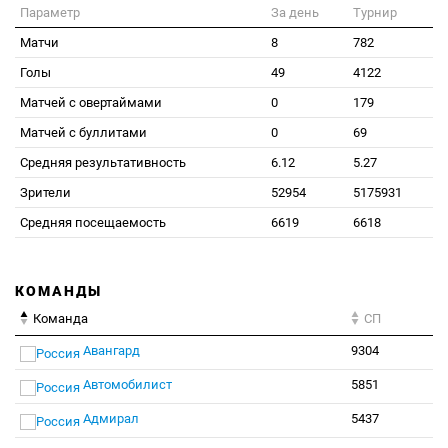
Параметр
За день
Турнир
Матчи
8
782
Голы
49
4122
Матчей с овертаймами
0
179
Матчей с буллитами
0
69
Средняя результативность
6.12
5.27
Зрители
52954
5175931
Средняя посещаемость
6619
6618
КОМАНДЫ
Команда
СП
Авангард
9304
Автомобилист
5851
Адмирал
5437