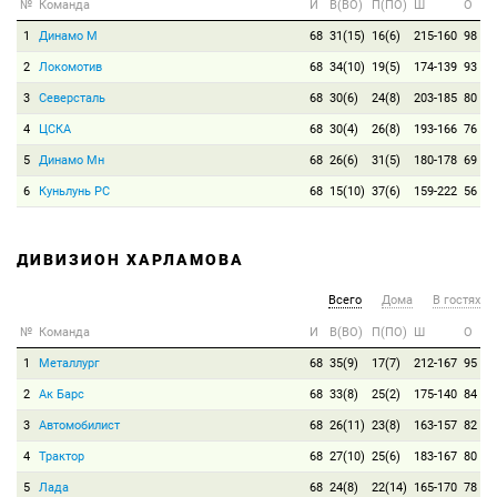
№
Команда
И
В(ВО)
П(ПО)
Ш
О
1
Динамо М
68
31(15)
16(6)
215-160
98
2
Локомотив
68
34(10)
19(5)
174-139
93
3
Северсталь
68
30(6)
24(8)
203-185
80
4
ЦСКА
68
30(4)
26(8)
193-166
76
5
Динамо Мн
68
26(6)
31(5)
180-178
69
6
Куньлунь РС
68
15(10)
37(6)
159-222
56
ДИВИЗИОН ХАРЛАМОВА
Всего
Дома
В гостях
№
Команда
И
В(ВО)
П(ПО)
Ш
О
1
Металлург
68
35(9)
17(7)
212-167
95
2
Ак Барс
68
33(8)
25(2)
175-140
84
3
Автомобилист
68
26(11)
23(8)
163-157
82
4
Трактор
68
27(10)
25(6)
183-167
80
5
Лада
68
24(8)
22(14)
165-170
78