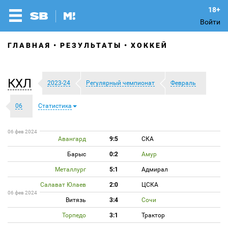
Войти
ГЛАВНАЯ
РЕЗУЛЬТАТЫ
ХОККЕЙ
КХЛ
2023-24
Регулярный чемпионат
Февраль
06
Статистика
06 фев 2024
Авангард
9:5
СКА
Барыс
0:2
Амур
Металлург
5:1
Адмирал
Салават Юлаев
2:0
ЦСКА
06 фев 2024
Витязь
3:4
Сочи
Торпедо
3:1
Трактор