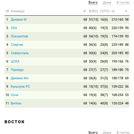
Всего
Дома
В гостях
№
Команда
И
В(ВО)
П(ПО)
Ш
О
1
Динамо М
68
31(15)
16(6)
215-160
98
2
СКА
68
40(6)
19(3)
220-139
95
3
Локомотив
68
34(10)
19(5)
174-139
93
4
Спартак
68
36(4)
20(8)
233-189
88
5
Северсталь
68
30(6)
24(8)
203-185
80
6
ЦСКА
68
30(4)
26(8)
193-166
76
7
Торпедо
68
27(7)
27(7)
189-180
75
8
Динамо Мн
68
26(6)
31(5)
180-178
69
9
Куньлунь РС
68
15(10)
37(6)
159-222
56
10
Сочи
68
19(4)
38(7)
168-254
53
11
Витязь
68
14(6)
40(8)
133-224
48
ВОСТОК
Всего
Дома
В гостях