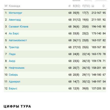
№
Команда
И
В(ВО)
П(ПО)
Ш
О
1
Металлург
68
35(9)
17(7)
212-167
95
2
Авангард
68
31(12)
19(6)
211-181
92
3
Салават Юлаев
68
36(6)
20(6)
196-143
90
4
Ак Барс
68
33(8)
25(2)
175-140
84
5
Автомобилист
68
26(11)
23(8)
163-157
82
6
Трактор
68
27(10)
25(6)
183-167
80
7
Лада
68
24(8)
22(14)
165-170
78
8
Амур
68
23(6)
26(13)
159-178
71
9
Нефтехимик
68
20(7)
26(15)
158-201
69
10
Сибирь
68
20(8)
29(11)
148-180
67
11
Адмирал
68
14(7)
35(12)
148-197
54
12
Барыс
68
12(9)
39(8)
137-205
50
ЦИФРЫ ТУРА