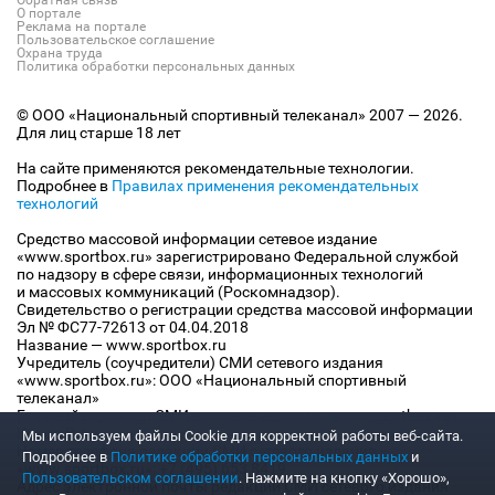
Обратная связь
О портале
Реклама на портале
Пользовательское соглашение
Охрана труда
Политика обработки персональных данных
© ООО «Национальный спортивный телеканал» 2007 — 2026.
Для лиц старше 18 лет
На сайте применяются рекомендательные технологии.
Подробнее в
Правилах применения рекомендательных
технологий
Средство массовой информации сетевое издание
«www.sportbox.ru» зарегистрировано Федеральной службой
по надзору в сфере связи, информационных технологий
и массовых коммуникаций (Роскомнадзор).
Свидетельство о регистрации средства массовой информации
Эл № ФС77-72613 от 04.04.2018
Название — www.sportbox.ru
Учредитель (соучредители) СМИ сетевого издания
«www.sportbox.ru»: ООО «Национальный спортивный
телеканал»
Главный редактор СМИ сетевого издания «www.sportbox.ru»:
Конов В.А.
Мы используем файлы Сookie для корректной работы веб-сайта.
Номер телефона редакции СМИ сетевого издания
Подробнее в
Политике обработки персональных данных
и
«www.sportbox.ru»: +7 (495) 653 8419
Пользовательском соглашении
. Нажмите на кнопку «Хорошо»,
Адрес электронной почты редакции СМИ сетевого издания