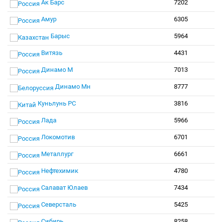
Ак Барс
7202
Амур
6305
Барыс
5964
Витязь
4431
Динамо М
7013
Динамо Мн
8777
Куньлунь РС
3816
Лада
5966
Локомотив
6701
Металлург
6661
Нефтехимик
4780
Салават Юлаев
7434
Северсталь
5425
Сибирь
8258