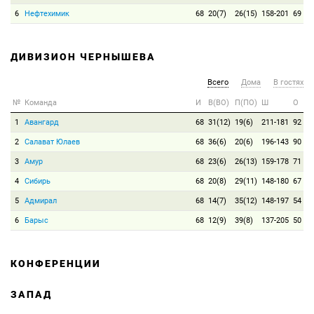
6
Нефтехимик
68
20(7)
26(15)
158-201
69
ДИВИЗИОН ЧЕРНЫШЕВА
Всего
Дома
В гостях
№
Команда
И
В(ВО)
П(ПО)
Ш
О
1
Авангард
68
31(12)
19(6)
211-181
92
2
Салават Юлаев
68
36(6)
20(6)
196-143
90
3
Амур
68
23(6)
26(13)
159-178
71
4
Сибирь
68
20(8)
29(11)
148-180
67
5
Адмирал
68
14(7)
35(12)
148-197
54
6
Барыс
68
12(9)
39(8)
137-205
50
КОНФЕРЕНЦИИ
ЗАПАД