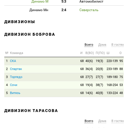
Динамо М
5:3
Автомобилист
Динамо Мн
2:4
Северсталь
ДИВИЗИОНЫ
ДИВИЗИОН БОБРОВА
Всего
Дома
В гостях
№
Команда
И
В(ВО)
П(ПО)
Ш
О
1
СКА
68
40(6)
19(3)
220-139
95
2
Спартак
68
36(4)
20(8)
233-189
88
3
Торпедо
68
27(7)
27(7)
189-180
75
4
Сочи
68
19(4)
38(7)
168-254
53
5
Витязь
68
14(6)
40(8)
133-224
48
ДИВИЗИОН ТАРАСОВА
Всего
Дома
В гостях