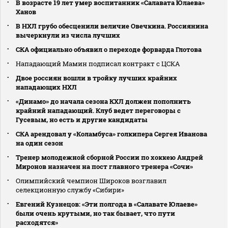
В возрасте 19 лет умер воспитанник «Салавата Юлаева»
Ханов
В НХЛ грубо обесценили величие Овечкина. Россиянина
вычеркнули из числа лучших
СКА официально объявил о переходе форварда Глотова
Нападающий Мамин подписал контракт с ЦСКА
Двое россиян вошли в тройку лучших крайних
нападающих НХЛ
«Динамо» до начала сезона КХЛ должен пополнить
крайний нападающий. Клуб ведет переговоры с
Гусевым, но есть и другие кандидаты
СКА арендовал у «Коламбуса» голкипера Сергея Иванова
на один сезон
Тренер молодежной сборной России по хоккею Андрей
Миронов назначен на пост главного тренера «Сочи»
Олимпийский чемпион Широков возглавил
селекционную службу «Сибири»
Евгений Кузнецов: «Эти полгода в «Салавате Юлаеве»
были очень крутыми, но так бывает, что пути
расходятся»