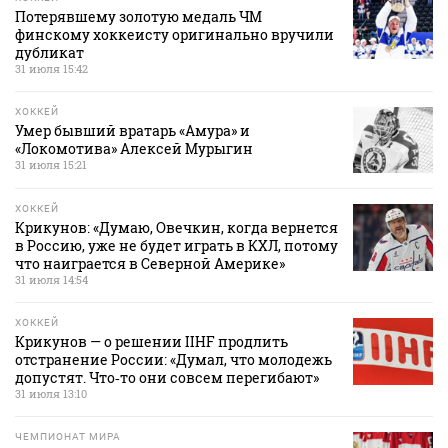
Потерявшему золотую медаль ЧМ
финскому хоккеисту оригинально вручили
дубликат
31 июля 15:42
ХОККЕЙ
Умер бывший вратарь «Амура» и
«Локомотива» Алексей Мурыгин
31 июля 15:21
ХОККЕЙ
Крикунов: «Думаю, Овечкин, когда вернется
в Россию, уже не будет играть в КХЛ, потому
что наиграется в Северной Америке»
31 июля 14:54
ХОККЕЙ
Крикунов — о решении IIHF продлить
отстранение России: «Думал, что молодежь
допустят. Что‑то они совсем перегибают»
31 июля 13:10
ЧЕМПИОНАТ МИРА