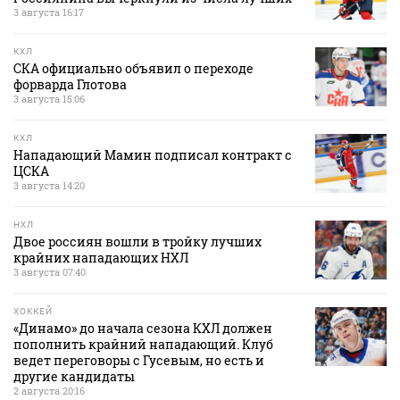
3 августа 16:17
КХЛ
СКА официально объявил о переходе
форварда Глотова
3 августа 15:06
КХЛ
Нападающий Мамин подписал контракт с
ЦСКА
3 августа 14:20
НХЛ
Двое россиян вошли в тройку лучших
крайних нападающих НХЛ
3 августа 07:40
ХОККЕЙ
«Динамо» до начала сезона КХЛ должен
пополнить крайний нападающий. Клуб
ведет переговоры с Гусевым, но есть и
другие кандидаты
2 августа 20:16