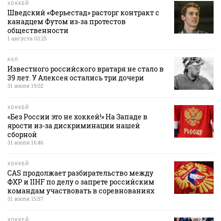
ХОККЕЙ
Шведский «Ферьестад» расторг контракт с
канадцем Футом из‑за протестов
общественности
1 августа 03:25
КХЛ
Известного российского вратаря не стало в
39 лет. У Алексея остались три дочери
31 июля 19:02
ХОККЕЙ
«Без России это не хоккей!» На Западе в
ярости из-за дискриминации нашей
сборной
31 июля 16:46
ХОККЕЙ
CAS продолжает разбирательство между
ФХР и IIHF по делу о запрете российским
командам участвовать в соревнованиях
31 июля 15:57
ХОККЕЙ