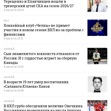
Терещенко и Епанчинцев вошли в
тренерский штаб СКА на сезон‑2026/27
4 августа 20:03
ВХЛ
Хоккейный клуб «Челны» не примет
участия в новом сезоне ВХЛ из‑за проблем с
финансами
4 августа 15:31
ХОККЕЙ
Сын знаменитого хоккеиста отказался от
России. И с гордостью играет за сборную
Канады
4 августа 12:55
ХОККЕЙ
В возрасте 19 лет умер воспитанник
«Салавата Юлаева» Ханов
3 августа 23:46
ХОККЕЙ
В НХЛ грубо обесценили величие Овечкина.
Россиянина вычеркнули из числа лучших