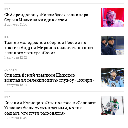
КХЛ
СКА арендовал у «Коламбуса» голкипера
Сергея Иванова на один сезон
2 августа 11:14
КХЛ
Тренер молодежной сборной России по
хоккею Андрей Миронов назначен на пост
главного тренера «Сочи»
1 августа 12:32
ХОККЕЙ
Олимпийский чемпион Широков
возглавил селекционную службу «Сибири»
1 августа 12:18
КХЛ
Евгений Кузнецов: «Эти полгода в «Салавате
Юлаеве» были очень крутыми, но так
бывает, что пути расходятся»
1 августа 11:33