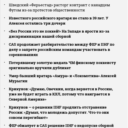
Шведский «Ферьестад» расторг контракт с канадцем
Футом из‑за протестов общественности
Известного российского вратаря не стало в 39 лет. У
Алексея остались три дочери
«Без России это не хоккей!» На Западе в ярости из-за
дискриминации нашей сборной
CAS продолжает разбирательство между ФХР и IIHF по
делу о запрете российским командам участвовать в
соревнованиях
Потерявшему золотую медаль ЧМ финскому хоккеисту
оригинально вручили дубликат
Умер бывший вратарь «Амура» и «Локомотива» Алексей
Мурыгин
Крикунов: «Думаю, Овечкин, когда вернется в Россию,
уже не будет играть в КХЛ, потому что наиграется в
Северной Америке»
Крикунов — о решении IIHF продлить отстранение
России: «Думал, что молодежь допустят. Что‑то они
совсем перегибают»
ФХР обжалует в CAS решение IIHF о недопуске сборной