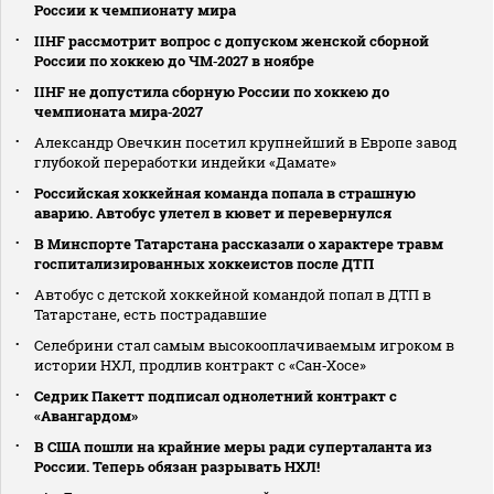
России к чемпионату мира
IIHF рассмотрит вопрос с допуском женской сборной
России по хоккею до ЧМ‑2027 в ноябре
IIHF не допустила сборную России по хоккею до
чемпионата мира‑2027
Александр Овечкин посетил крупнейший в Европе завод
глубокой переработки индейки «Дамате»
Российская хоккейная команда попала в страшную
аварию. Автобус улетел в кювет и перевернулся
В Минспорте Татарстана рассказали о характере травм
госпитализированных хоккеистов после ДТП
Автобус с детской хоккейной командой попал в ДТП в
Татарстане, есть пострадавшие
Селебрини стал самым высокооплачиваемым игроком в
истории НХЛ, продлив контракт с «Сан‑Хосе»
Седрик Пакетт подписал однолетний контракт с
«Авангардом»
В США пошли на крайние меры ради суперталанта из
России. Теперь обязан разрывать НХЛ!