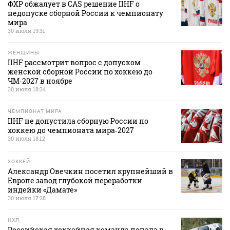
ФХР обжалует в CAS решение IIHF о
недопуске сборной России к чемпионату
мира
30 июля 19:31
ЖЕНЩИНЫ
IIHF рассмотрит вопрос с допуском
женской сборной России по хоккею до
ЧМ‑2027 в ноябре
30 июля 18:34
ЧЕМПИОНАТ МИРА
IIHF не допустила сборную России по
хоккею до чемпионата мира‑2027
30 июля 18:12
ХОККЕЙ
Александр Овечкин посетил крупнейший в
Европе завод глубокой переработки
индейки «Дамате»
30 июля 17:28
НХЛ
Российская хоккейная команда попала в