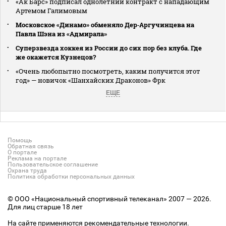
«Ак Барс» подписал однолетний контракт с нападающим
Артемом Галимовым
Московское «Динамо» обменяло Дер‑Аргучинцева на
Павла Шэна из «Адмирала»
Суперзвезда хоккея из России до сих пор без клуба. Где
же окажется Кузнецов?
«Очень любопытно посмотреть, каким получится этот
год» — новичок «Шанхайских Драконов» Фрк
ЕЩЕ
Помощь
Обратная связь
О портале
Реклама на портале
Пользовательское соглашение
Охрана труда
Политика обработки персональных данных
© ООО «Национальный спортивный телеканал» 2007 — 2026.
Для лиц старше 18 лет
На сайте применяются рекомендательные технологии.