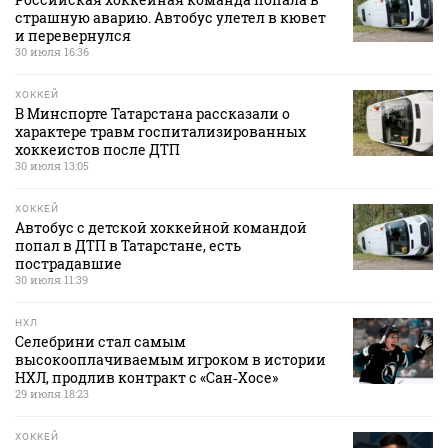
страшную аварию. Автобус улетел в кювет
и перевернулся
30 июля 16:36
ХОККЕЙ
В Минспорте Татарстана рассказали о
характере травм госпитализированных
хоккеистов после ДТП
30 июля 13:05
ХОККЕЙ
Автобус с детской хоккейной командой
попал в ДТП в Татарстане, есть
пострадавшие
30 июля 11:39
НХЛ
Селебрини стал самым
высокооплачиваемым игроком в истории
НХЛ, продлив контракт с «Сан‑Хосе»
29 июля 18:23
ХОККЕЙ