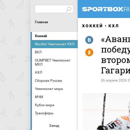
Главная
ХОККЕЙ
КХЛ
«Аван
Хоккей
R
Фонбет Чемпионат КХЛ
побед
Y
ВХЛ
второ
OLIMPBET Чемпионат
МХЛ
Гагар
НХЛ
26 апреля 2026 2
Сборная России
Чемпионат мира
МЧМ
Кубок мира
Трансферы
Запад