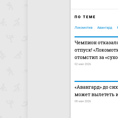
ПО ТЕМЕ
Локомотив
Авангард
Чемпион отказалс
отпуск! «Локомот
отомстил за «сух
02 мая 2026
«Авангард» до сих
может вылететь 
08 мая 2026