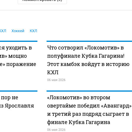
КХЛ
Хоккей
КХЛ
я уходить в
Что сотворил «Локомотив» в
ив» мощно
полуфинале Кубка Гагарина!
ое» поражение
Этот камбэк войдут в историю
КХЛ
06 мая 2026
 пор не
«Локомотив» во втором
из Ярославля
овертайме победил «Авангард»
и третий раз подряд сыграет в
финале Кубка Гагарина
06 мая 2026