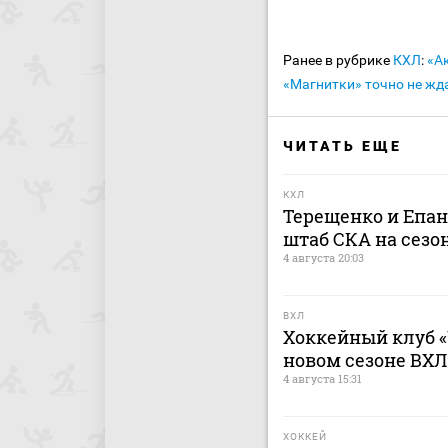
Ранее в рубрике
КХЛ
:
«А
«Магнитки» точно не жд
ЧИТАТЬ ЕЩЕ
КХЛ
Терещенко и Епа
штаб СКА на сезон
4 августа 20:03
ВХЛ
Хоккейный клуб «
новом сезоне ВХЛ
4 августа 15:31
ХОККЕЙ