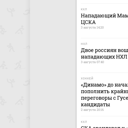
КХЛ
Нападающий Мами
ЦСКА
3 августа 14:20
НХЛ
Двое россиян вош
нападающих НХЛ
3 августа 07:40
ХОККЕЙ
«Динамо» до нача
пополнить крайн
переговоры с Гусе
кандидаты
2 августа 20:16
КХЛ