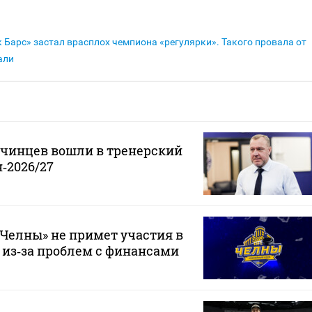
к Барс» застал врасплох чемпиона «регулярки». Такого провала от
али
нчинцев вошли в тренерский
‑2026/27
Челны» не примет участия в
 из‑за проблем с финансами