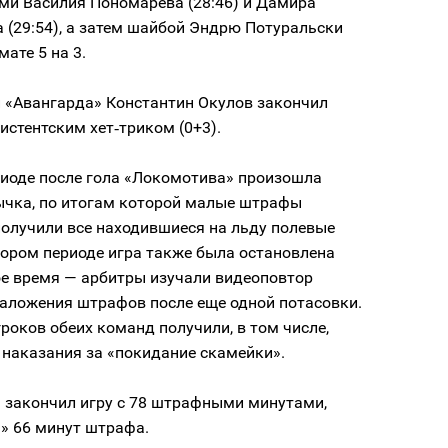
ми Василия Пономарева (28:46) и Дамира
 (29:54), а затем шайбой Эндрю Потуральски
мате 5 на 3.
«Авангарда» Константин Окулов закончил
систентским хет‑триком (0+3).
риоде после гола «Локомотива» произошла
ычка, по итогам которой малые штрафы
получили все находившиеся на льду полевые
тором периоде игра также была остановлена
ое время — арбитры изучали видеоповтор
наложения штрафов после еще одной потасовки.
роков обеих команд получили, в том числе,
 наказания за «покидание скамейки».
 закончил игру с 78 штрафными минутами,
» 66 минут штрафа.