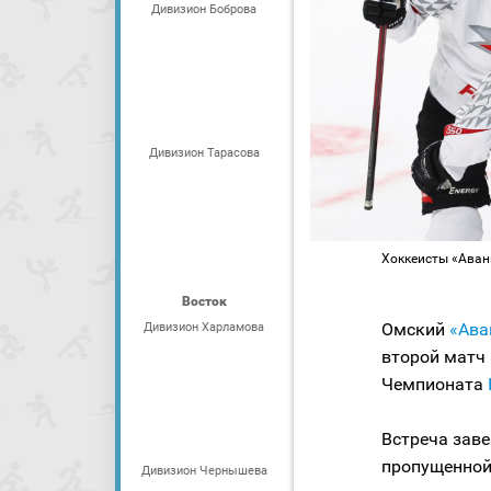
Дивизион Боброва
Дивизион Тарасова
Хоккеисты «Аванг
Восток
Омский
«Ава
Дивизион Харламова
второй матч
Чемпионата
Встреча заве
пропущенной
Дивизион Чернышева