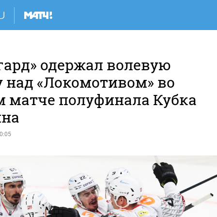
гард» одержал волевую
у над «Локомотивом» во
м матче полуфинала Кубка
ина
0:05