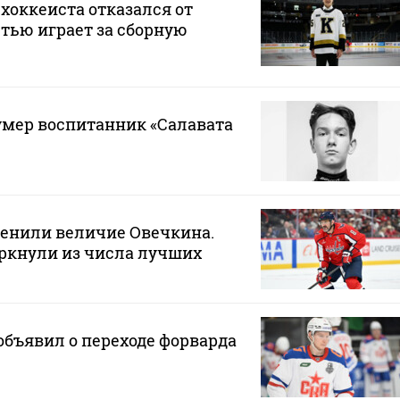
хоккеиста отказался от
стью играет за сборную
 умер воспитанник «Салавата
ценили величие Овечкина.
ркнули из числа лучших
бъявил о переходе форварда