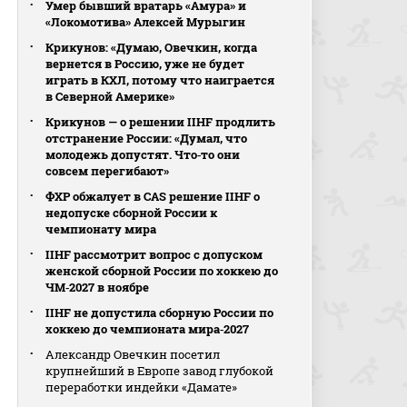
Умер бывший вратарь «Амура» и
«Локомотива» Алексей Мурыгин
Крикунов: «Думаю, Овечкин, когда
вернется в Россию, уже не будет
играть в КХЛ, потому что наиграется
в Северной Америке»
Крикунов — о решении IIHF продлить
отстранение России: «Думал, что
молодежь допустят. Что‑то они
совсем перегибают»
ФХР обжалует в CAS решение IIHF о
недопуске сборной России к
чемпионату мира
IIHF рассмотрит вопрос с допуском
женской сборной России по хоккею до
ЧМ‑2027 в ноябре
IIHF не допустила сборную России по
хоккею до чемпионата мира‑2027
Александр Овечкин посетил
крупнейший в Европе завод глубокой
переработки индейки «Дамате»