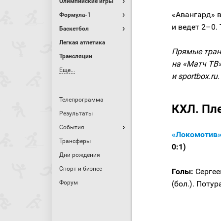
Олимпийские игры
«Авангард» в
Формула-1
и ведет 2–0.
Баскетбол
Легкая атлетика
Прямые тран
Трансляции
на «Матч ТВ»
Еще...
и sportbox.ru.
Телепрограмма
КХЛ. Пл
Результаты
События
«Локомотив»
Трансферы
0:1)
Дни рождения
Спорт и бизнес
Голы:
Сергеев
Форум
(бол.). Потур