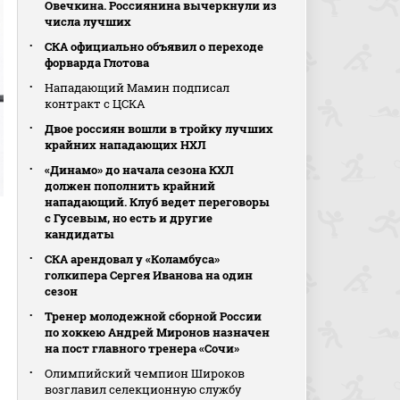
Овечкина. Россиянина вычеркнули из
числа лучших
СКА официально объявил о переходе
форварда Глотова
Нападающий Мамин подписал
контракт с ЦСКА
Двое россиян вошли в тройку лучших
крайних нападающих НХЛ
«Динамо» до начала сезона КХЛ
должен пополнить крайний
нападающий. Клуб ведет переговоры
с Гусевым, но есть и другие
кандидаты
СКА арендовал у «Коламбуса»
голкипера Сергея Иванова на один
сезон
Тренер молодежной сборной России
по хоккею Андрей Миронов назначен
на пост главного тренера «Сочи»
Олимпийский чемпион Широков
возглавил селекционную службу