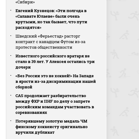
«Сибири»
Евгений Кузнецов: «Эти полгода в
«Салавате Юлаеве» были очень
крутыми, но так бывает, что пути
расходятся»
Шведский «Ферьестад» расторг
контракт с канадцем Футом из‑за
протестов общественности
Известного российского вратаря не
стало в 39 лет. У Алексея остались три
дочери
«Без России это не хоккей!» На Западе
в ярости из-за дискриминации нашей
сборной
CAS продолжает разбирательство
между ФХР и IIHF по делу о запрете
российским командам участвовать в
соревнованиях
Потерявшему золотую медаль ЧМ
финскому хоккеисту оригинально
вручили дубликат