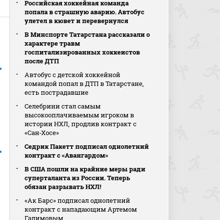
Российская хоккейная команда
попала в страшную аварию. Автобус
улетел в кювет и перевернулся
В Минспорте Татарстана рассказали о
характере травм
госпитализированных хоккеистов
после ДТП
Автобус с детской хоккейной
командой попал в ДТП в Татарстане,
есть пострадавшие
Селебрини стал самым
высокооплачиваемым игроком в
истории НХЛ, продлив контракт с
«Сан‑Хосе»
Седрик Пакетт подписал однолетний
контракт с «Авангардом»
В США пошли на крайние меры ради
суперталанта из России. Теперь
обязан разрывать НХЛ!
«Ак Барс» подписал однолетний
контракт с нападающим Артемом
Галимовым