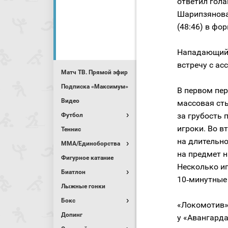
ответил гола
Шарипзянова
(48:46) в фор
Нападающий 
встречу с ас
Матч ТВ. Прямой эфир
Подписка «Максимум»
В первом пе
Видео
массовая ст
за грубость 
Футбол
игроки. Во в
Теннис
на длительн
MMA/Единоборства
на предмет 
Фигурное катание
Несколько иг
Биатлон
10‑минутные
Лыжные гонки
Бокс
«Локомотив»
Допинг
у «Авангарда