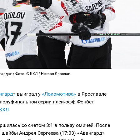
арда» / Фото: © КХЛ / Неелов Ярослав
нгард»
выиграл у
«Локомотива»
в Ярославле
 полуфинальной серии плей‑офф Фонбет
КХЛ
.
ршилась со счетом 3:1 в пользу омичей. После
 шайбы Андрея Сергеева (17:03) «Авангард»