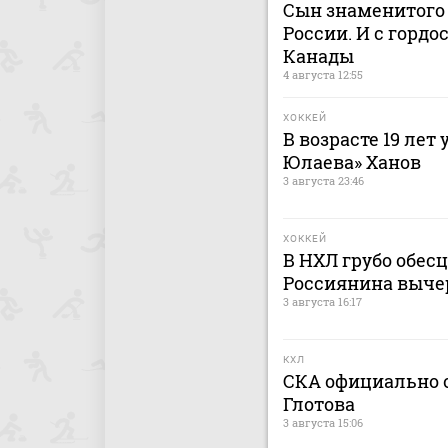
Сын знаменитого 
России. И с гордо
Канады
4 августа 12:55
ХОККЕЙ
В возрасте 19 лет
Юлаева» Ханов
3 августа 23:46
ХОККЕЙ
В НХЛ грубо обес
Россиянина выче
3 августа 16:17
КХЛ
СКА официально о
Глотова
3 августа 15:06