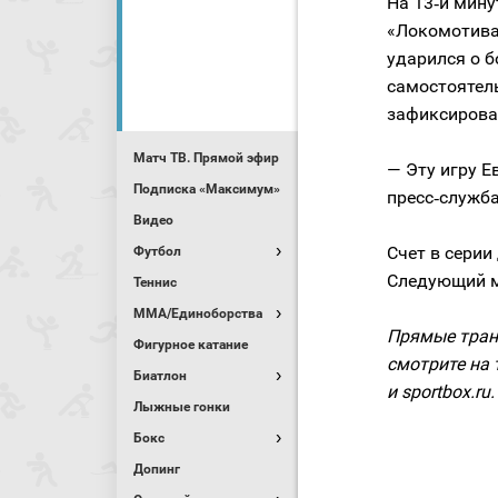
На 13‑й мину
«Локомотива
ударился о б
самостоятель
зафиксирова
Матч ТВ. Прямой эфир
— Эту игру Е
Подписка «Максимум»
пресс‑служба
Видео
Счет в серии
Футбол
Следующий м
Теннис
MMA/Единоборства
Прямые тран
Фигурное катание
смотрите на 
Биатлон
и sportbox.ru.
Лыжные гонки
Бокс
Допинг