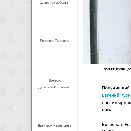
Дивизион Боброва
Дивизион Тарасова
Евгений Кузнецов
Восток
Получивший 
Дивизион Харламова
Евгений Куз
против яросл
лиги.
Встреча в Уф
Дивизион Чернышева