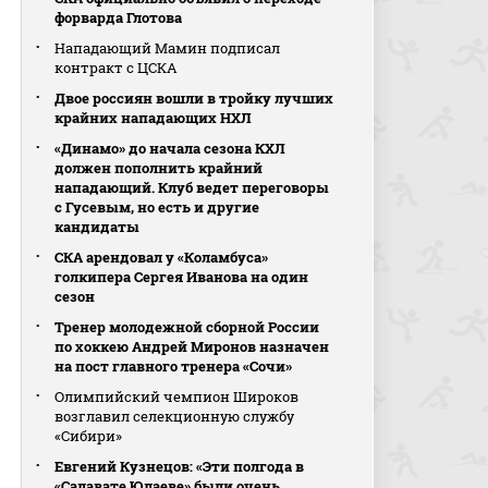
форварда Глотова
Нападающий Мамин подписал
контракт с ЦСКА
Двое россиян вошли в тройку лучших
крайних нападающих НХЛ
«Динамо» до начала сезона КХЛ
должен пополнить крайний
нападающий. Клуб ведет переговоры
с Гусевым, но есть и другие
кандидаты
СКА арендовал у «Коламбуса»
голкипера Сергея Иванова на один
сезон
Тренер молодежной сборной России
по хоккею Андрей Миронов назначен
на пост главного тренера «Сочи»
Олимпийский чемпион Широков
возглавил селекционную службу
«Сибири»
Евгений Кузнецов: «Эти полгода в
«Салавате Юлаеве» были очень