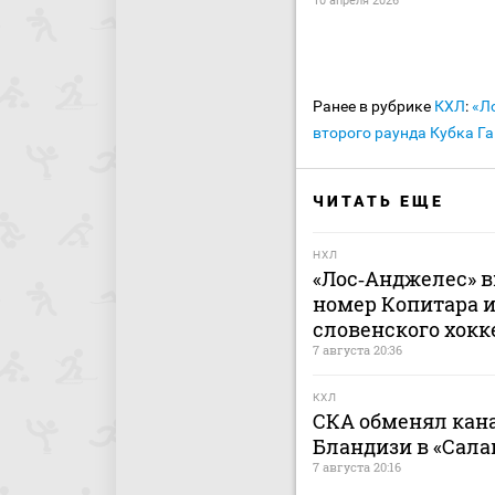
10 апреля 2026
Ранее в рубрике
КХЛ
:
«Л
второго раунда Кубка Г
ЧИТАТЬ ЕЩЕ
НХЛ
«Лос‑Анджелес» в
номер Копитара и
словенского хокк
7 августа 20:36
КХЛ
СКА обменял кан
Бландизи в «Сала
7 августа 20:16