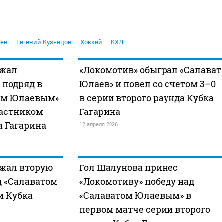
аев
Евгений Кузнецов
Хоккей
КХЛ
ржал
«Локомотив» обыграл «Салават
 подряд в
Юлаев» и повел со счетом 3–0
том Юлаевым»
в серии второго раунда Кубка
частником
Гагарина
а Гагарина
12 апреля 2026
ржал вторую
Гол Шалунова принес
д «Салаватом
«Локомотиву» победу над
и Кубка
«Салаватом Юлаевым» в
первом матче серии второго