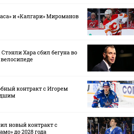
гаса» и «Калгари» Мироманов
 Стэнли Хара сбил бегуна во
 велосипеде
обный контракт с Игорем
адшим
ил новый контракт с
мо» до 2028 года