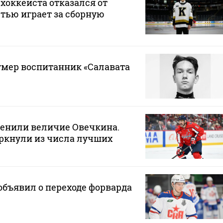
хоккеиста отказался от
стью играет за сборную
 умер воспитанник «Салавата
ценили величие Овечкина.
ркнули из числа лучших
бъявил о переходе форварда