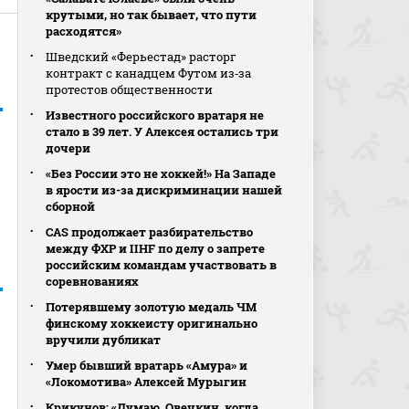
крутыми, но так бывает, что пути
расходятся»
Шведский «Ферьестад» расторг
контракт с канадцем Футом из‑за
протестов общественности
Известного российского вратаря не
стало в 39 лет. У Алексея остались три
дочери
«Без России это не хоккей!» На Западе
в ярости из-за дискриминации нашей
сборной
CAS продолжает разбирательство
между ФХР и IIHF по делу о запрете
российским командам участвовать в
соревнованиях
Потерявшему золотую медаль ЧМ
финскому хоккеисту оригинально
вручили дубликат
Умер бывший вратарь «Амура» и
«Локомотива» Алексей Мурыгин
Крикунов: «Думаю, Овечкин, когда