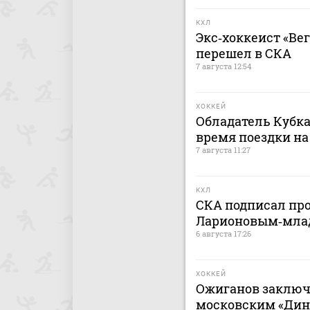
КХЛ
Экс‑хоккеист «Ве
перешел в СКА
7 августа 12:54
ХОККЕЙ
Обладатель Кубка
время поездки на
7 августа 11:27
КХЛ
СКА подписал пр
Ларионовым‑мл
6 августа 17:26
ХОККЕЙ
Ожиганов заключ
московским «Дина