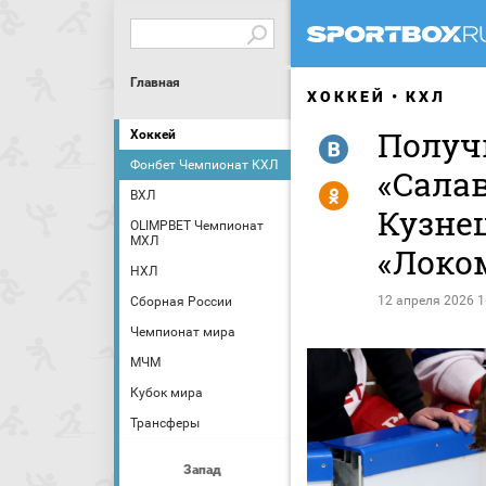
Главная
ХОККЕЙ
КХЛ
Получ
Хоккей
R
Фонбет Чемпионат КХЛ
«Сала
Y
ВХЛ
Кузне
OLIMPBET Чемпионат
МХЛ
«Локо
НХЛ
12 апреля 2026 1
Сборная России
Чемпионат мира
МЧМ
Кубок мира
Трансферы
Запад