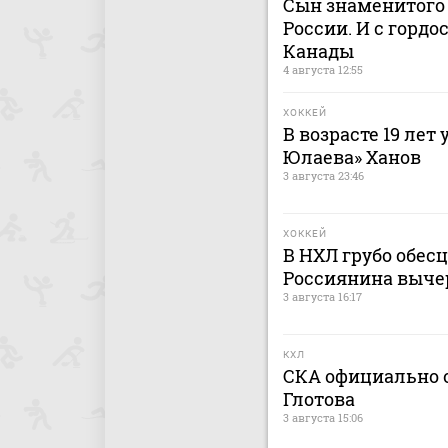
Сын знаменитого 
России. И с гордо
Канады
4 августа 12:55
ХОККЕЙ
В возрасте 19 лет
Юлаева» Ханов
3 августа 23:46
ХОККЕЙ
В НХЛ грубо обес
Россиянина выче
3 августа 16:17
КХЛ
СКА официально о
Глотова
3 августа 15:06