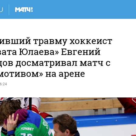
ивший травму хоккеист
вата Юлаева» Евгений
цов досматривал матч с
мотивом» на арене
6:24