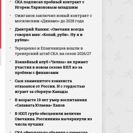
СКА подписал пробный контракт с
Игорем Ларионовым‑младшим
Ожиганов заключил новый контракт с
московским «Динамо» до 2028 года
Дмитрий Яшкин: «Овечкин всегда
говорил мне: «Копай, руби». Ну я и
рублю»
Терещенко и Епанчинцев вошли в
тренерский штаб СКА на сезон‑2026/27
Хоккейный клуб «Челны» не примет
участия в новом сезоне ВХЛ из‑за
проблем с финансами
Сын знаменитого хоккеиста
отказался от России. И с гордостью
играет за сборную Канады
В возрасте 19 лет умер воспитанник
«Салавата Юлаева» Ханов
В НХЛ грубо обесценили величие
Овечкина. Россиянина вычеркнули из
числа лучших
СКА официально объявил о переходе