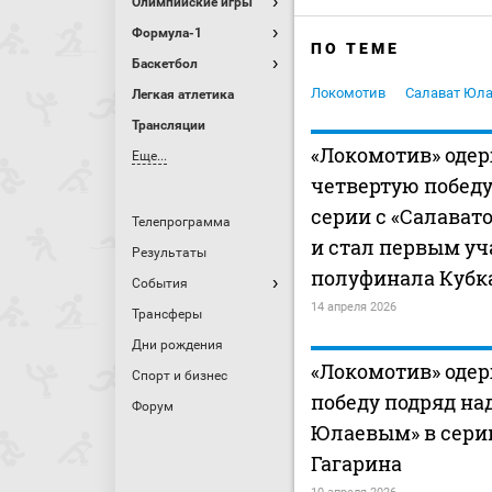
Олимпийские игры
Формула-1
ПО ТЕМЕ
Баскетбол
Локомотив
Салават Юл
Легкая атлетика
Трансляции
«Локомотив» оде
Еще...
четвертую победу
серии с «Салава
Телепрограмма
и стал первым у
Результаты
полуфинала Кубк
События
14 апреля 2026
Трансферы
Дни рождения
«Локомотив» оде
Спорт и бизнес
победу подряд на
Форум
Юлаевым» в сери
Гагарина