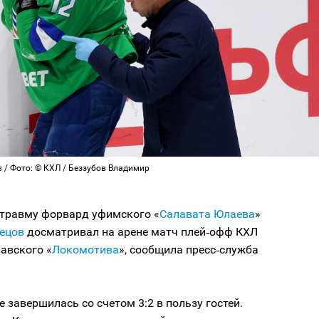
 / Фото: © КХЛ / Беззубов Владимир
травму форвард уфимского «
Салавата Юлаева
»
нецов
досматривал на арене матч плей‑офф КХЛ
авского «
Локомотива
», сообщила пресс‑служба
е завершилась со счетом 3:2 в пользу гостей.