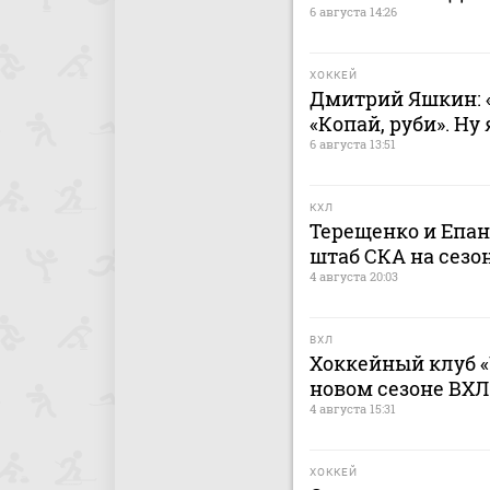
6 августа 14:26
ХОККЕЙ
Дмитрий Яшкин: «
«Копай, руби». Ну
6 августа 13:51
КХЛ
Терещенко и Епа
штаб СКА на сезон
4 августа 20:03
ВХЛ
Хоккейный клуб «
новом сезоне ВХЛ
4 августа 15:31
ХОККЕЙ