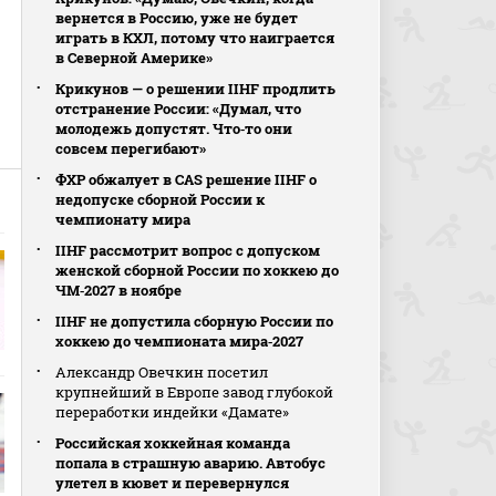
вернется в Россию, уже не будет
играть в КХЛ, потому что наиграется
в Северной Америке»
Крикунов — о решении IIHF продлить
и
отстранение России: «Думал, что
молодежь допустят. Что‑то они
совсем перегибают»
ФХР обжалует в CAS решение IIHF о
недопуске сборной России к
чемпионату мира
IIHF рассмотрит вопрос с допуском
женской сборной России по хоккею до
ЧМ‑2027 в ноябре
IIHF не допустила сборную России по
хоккею до чемпионата мира‑2027
Александр Овечкин посетил
крупнейший в Европе завод глубокой
переработки индейки «Дамате»
Российская хоккейная команда
попала в страшную аварию. Автобус
улетел в кювет и перевернулся