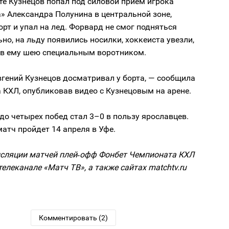
те Кузнецов попал под силовой прием игрока
» Александра Полунина в центральной зоне,
орт и упал на лед. Форвард не смог подняться
но, на льду появились носилки, хоккеиста увезли,
в ему шею специальным воротником.
вгений Кузнецов досматривал у борта, — сообщила
 КХЛ, опубликовав видео с Кузнецовым на арене.
 до четырех побед стал 3–0 в пользу ярославцев.
атч пройдет 14 апреля в Уфе.
сляции матчей плей‑офф Фонбет Чемпионата КХЛ
телеканале «Матч ТВ», а также сайтах matchtv.ru
Комментировать (2)