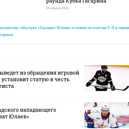
раунда Кубка Гагарина
08 апреля 2026
окомотив» обыграл «Салават Юлаев» и повел со счетом 3–0 в сери
агарина
ыведет из обращения игровой
 установит статую в честь
еиста
адского нападающего
ват Юлаев»