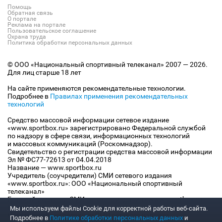
Помощь
Обратная связь
О портале
Реклама на портале
Пользовательское соглашение
Охрана труда
Политика обработки персональных данных
© ООО «Национальный спортивный телеканал» 2007 — 2026.
Для лиц старше 18 лет
На сайте применяются рекомендательные технологии.
Подробнее в
Правилах применения рекомендательных
технологий
Средство массовой информации сетевое издание
«www.sportbox.ru» зарегистрировано Федеральной службой
по надзору в сфере связи, информационных технологий
и массовых коммуникаций (Роскомнадзор).
Свидетельство о регистрации средства массовой информации
Эл № ФС77-72613 от 04.04.2018
Название — www.sportbox.ru
Учредитель (соучредители) СМИ сетевого издания
«www.sportbox.ru»: ООО «Национальный спортивный
телеканал»
Главный редактор СМИ сетевого издания «www.sportbox.ru»:
Конов В.А.
Мы используем файлы Сookie для корректной работы веб-сайта.
Номер телефона редакции СМИ сетевого издания
Подробнее в
Политике обработки персональных данных
и