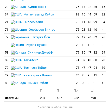
22
Куинн Джек
75
14
22
36
15
37
Миттельштад Кейси
82
15
44
59
22
21
Окпосо Кайл
75
11
18
29
34
71
Олофссон Виктор
75
28
12
40
4
77
Петерка Йон
77
12
20
32
26
13
Роусек Лукаш
2
1
1
2
0
53
Скиннер Джефф
79
35
47
82
29
89
Тах Алекс
74
37
43
80
20
72
Томпсон Тэйдж
78
47
47
94
39
29
Хиностроза Винни
26
2
9
11
6
8
Шихэн Райли
2
0
0
0
4
Г
П
Пр
Ш
Всего: 33
294
487
282
598
? Условные обозначения