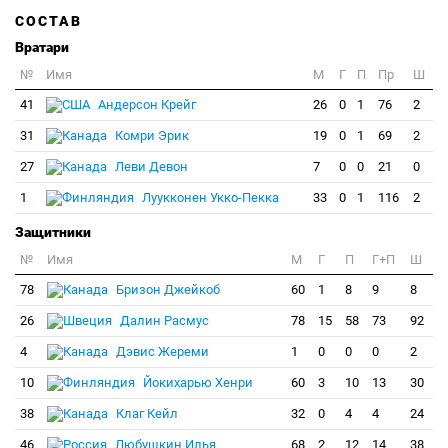
СОСТАВ
Вратари
№
Имя
M
Г
П
Пр
Ш
41
Андерсон Крейг
26
0
1
76
2
31
Комри Эрик
19
0
1
69
2
27
Леви Девон
7
0
0
21
0
1
Луукконен Укко-Пекка
33
0
1
116
2
Защитники
№
Имя
M
Г
П
Г+П
Ш
78
Бризон Джейкоб
60
1
8
9
8
26
Далин Расмус
78
15
58
73
92
4
Дэвис Жереми
1
0
0
0
2
10
Йокихарью Хенри
60
3
10
13
30
38
Клаг Кейл
32
0
4
4
24
46
Любушкин Илья
68
2
12
14
38