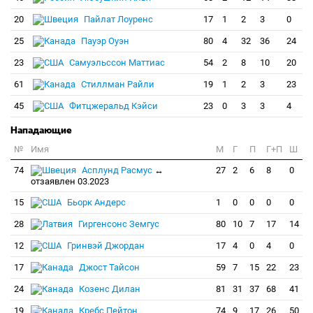
20
Пайлат Лоуренс
17
1
2
3
0
25
Пауэр Оуэн
80
4
32
36
24
23
Самуэльссон Маттиас
54
2
8
10
20
61
Стиллман Райли
19
1
2
3
23
45
Фитцжеральд Кэйси
23
0
3
3
4
Нападающие
№
Имя
M
Г
П
Г+П
Ш
74
Асплунд Расмус
↔
27
2
6
8
0
отзаявлен 03.2023
15
Бьорк Андерс
1
0
0
0
0
28
Гиргенсонс Земгус
80
10
7
17
14
12
Гринвэй Джордан
17
4
0
4
0
17
Джост Тайсон
59
7
15
22
23
24
Козенс Дилан
81
31
37
68
41
19
Кребс Пейтон
74
9
17
26
50