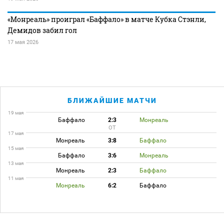
«Монреаль» проиграл «Баффало» в матче Кубка Стэнли,
Демидов забил гол
17 мая 2026
БЛИЖАЙШИЕ МАТЧИ
19 мая
Баффало
2:3
Монреаль
ОТ
17 мая
Монреаль
3:8
Баффало
15 мая
Баффало
3:6
Монреаль
13 мая
Монреаль
2:3
Баффало
11 мая
Монреаль
6:2
Баффало