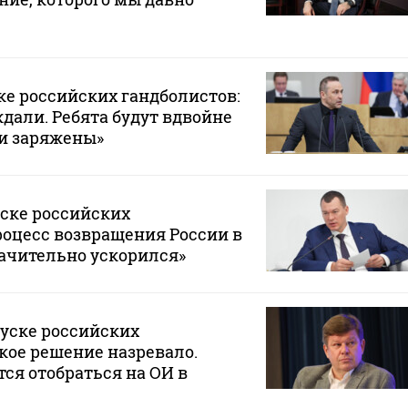
ке российских гандболистов:
ждали. Ребята будут вдвойне
и заряжены»
уске российских
роцесс возвращения России в
ачительно ускорился»
пуске российских
акое решение назревало.
тся отобраться на ОИ в