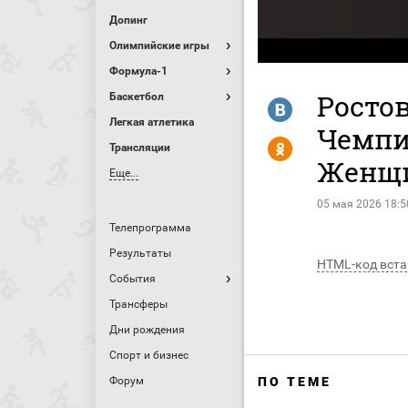
Допинг
Олимпийские игры
Формула-1
Ростов
Баскетбол
R
Легкая атлетика
Чемпи
Y
Трансляции
Женщи
Еще...
05 мая 2026 18:5
Телепрограмма
Результаты
HTML-код вста
События
Трансферы
Дни рождения
Спорт и бизнес
Форум
ПО ТЕМЕ