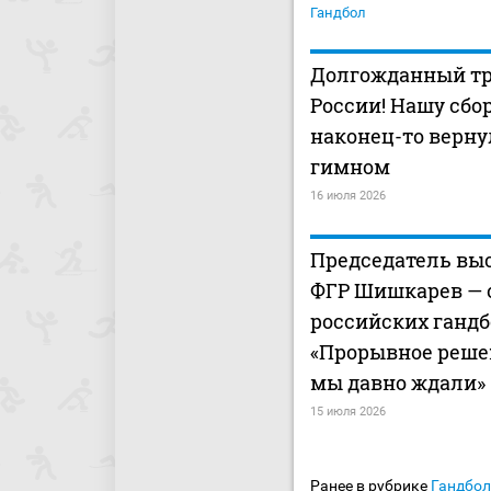
Гандбол
Долгожданный т
России! Нашу сбо
наконец-то верну
гимном
16 июля 2026
Председатель вы
ФГР Шишкарев — 
российских гандб
«Прорывное решен
мы давно ждали»
15 июля 2026
Ранее в рубрике
Гандбол