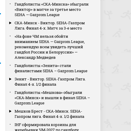
Гандболисты «СКА‑Минска» обыграли
«Виктор» в матче за третье место
SEHA — Gazprom League
СКА-Минск - Виктор. SEHA-Газпром
Лига. Финал 4-х. Матч за 3-е место
«На фоне ЧМ нельзя обойти
вниманием SEHA — Gazprom League,
рекомендую всем увидеть лучший
гандбол России и Белоруссии» —
Александр Медведев
Гандболисты «Зенита» стали
финалистами SEHA – Gazprom League
Зенит - Виктор. SEHA-Газпром Лига.
Финал 4-х. 1/2 финала
Гандболисты «Мешкова» обыграли
«СКА‑Минск» и вышли в финал SEHA –
Gazprom League
Мешков Брест - СКА-Минск. SEHA-
Газпром лига. Финал 4-х. 1/2 финала
IHF сформировала корзины для
жеребьевки ЧМ‑2027 по гандболу,