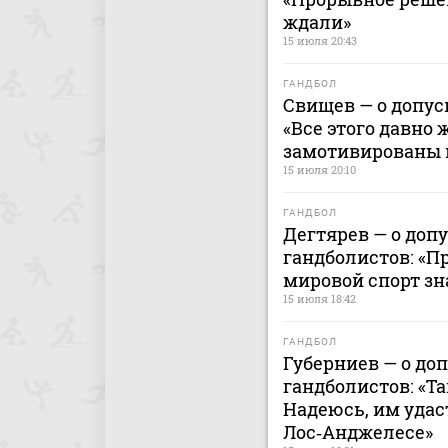
ждали»
15 июля 20:43
ГАНДБОЛ
Свищев — о допус
«Все этого давно 
замотивированы 
15 июля 20:10
ГАНДБОЛ
Дегтярев — о доп
гандболистов: «П
мировой спорт зн
15 июля 18:42
ГАНДБОЛ
Губерниев — о до
гандболистов: «Т
Надеюсь, им удас
Лос‑Анджелесе»