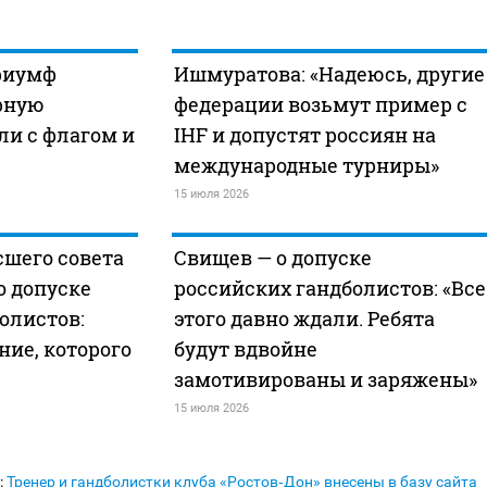
риумф
Ишмуратова: «Надеюсь, другие
рную
федерации возьмут пример с
ли с флагом и
IHF и допустят россиян на
международные турниры»
15 июля 2026
сшего совета
Свищев — о допуске
о допуске
российских гандболистов: «Все
олистов:
этого давно ждали. Ребята
ие, которого
будут вдвойне
замотивированы и заряжены»
15 июля 2026
:
Тренер и гандболистки клуба «Ростов‑Дон» внесены в базу сайта