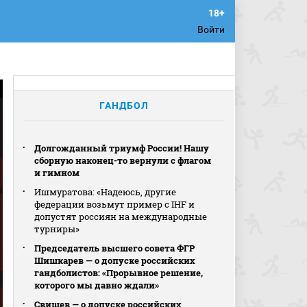
Войти
ГАНДБОЛ
Долгожданный триумф России! Нашу
сборную наконец-то вернули с флагом
и гимном
Ишмуратова: «Надеюсь, другие
федерации возьмут пример с IHF и
допустят россиян на международные
турниры»
Председатель высшего совета ФГР
Шишкарев — о допуске российских
гандболистов: «Прорывное решение,
которого мы давно ждали»
Свищев — о допуске российских