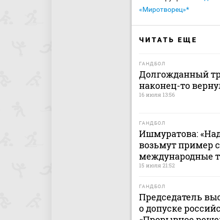
«Миротворец»*
ЧИТАТЬ ЕЩЕ
ГАНДБОЛ
Долгожданный тр
наконец-то верну
16 июля 13:56
ГАНДБОЛ
Ишмуратова: «Над
возьмут пример с
международные 
15 июля 21:52
ГАНДБОЛ
Председатель вы
о допуске россий
«Прорывное решен