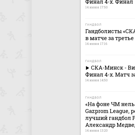
Финал 4-х. Финал
14 июня 17:50
ГАНДБОЛ
Гандболисты «СК
в матче за треть
14 июня 17:16
ГАНДБОЛ
СКА-Минск - Ви
Финал 4-х. Матч з
14 июня 14:50
ГАНДБОЛ
«На фоне ЧМ нел
Gazprom League, 
лучший гандбол Р
Александр Медве
14 июня 13:20