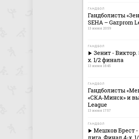
ГАНДБОЛ
Гандболисты «Зе
SEHA – Gazprom L
13 июня 20:59
ГАНДБОЛ
Зенит - Виктор.
х. 1/2 финала
13 июня 18:45
ГАНДБОЛ
Гандболисты «Ме
«СКА‑Минск» и в
League
13 июня 17:57
ГАНДБОЛ
Мешков Брест -
лига. Финал 4-х. 1