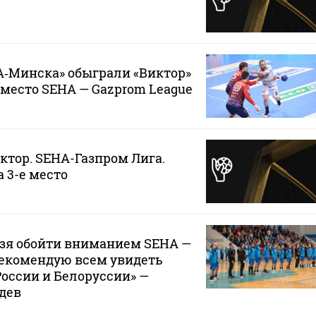
А‑Минска» обыграли «Виктор»
е место SEHA — Gazprom League
ктор. SEHA-Газпром Лига.
а 3-е место
ьзя обойти вниманием SEHA —
рекомендую всем увидеть
оссии и Белоруссии» —
дев