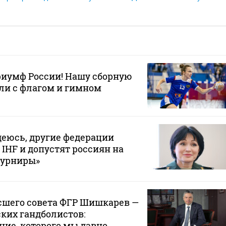
иумф России! Нашу сборную
ли с флагом и гимном
еюсь, другие федерации
 IHF и допустят россиян на
турниры»
сшего совета ФГР Шишкарев —
ских гандболистов:
ие, которого мы давно