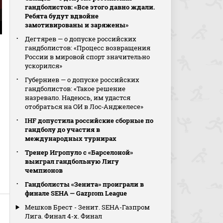
гандболистов: «Все этого давно ждали.
Ребята будут вдвойне
замотивированы и заряжены»
Дегтярев — о допуске российских
гандболистов: «Процесс возвращения
России в мировой спорт значительно
ускорился»
Губерниев — о допуске российских
гандболистов: «Такое решение
назревало. Надеюсь, им удастся
отобраться на ОИ в Лос‑Анджелесе»
IHF допустила российские сборные по
гандболу до участия в
международных турнирах
Тренер Игропуло с «Барселоной»
выиграл гандбольную Лигу
чемпионов
Гандболисты «Зенита» проиграли в
финале SEHA — Gazprom League
Мешков Брест - Зенит. SEHA-Газпром
Лига. Финал 4-х. Финал