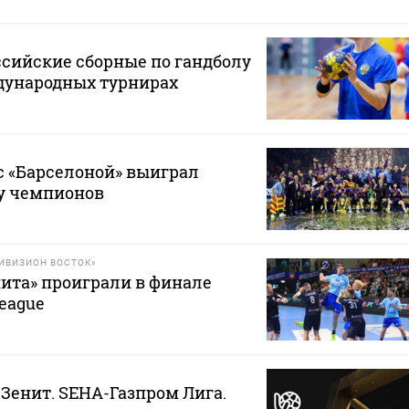
ссийские сборные по гандболу
дународных турнирах
с «Барселоной» выиграл
у чемпионов
ДИВИЗИОН ВОСТОК»
ита» проиграли в финале
eague
 Зенит. SEHA-Газпром Лига.