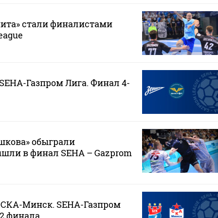
нита» стали финалистами
eague
 SEHA-Газпром Лига. Финал 4-
шкова» обыграли
ышли в финал SEHA – Gazprom
 СКА-Минск. SEHA-Газпром
/2 финала