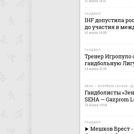
15 июля 18:31
ГАНДБОЛ
IHF допустила ро
до участия в меж
15 июля 18:08
ГАНДБОЛ
Тренер Игропуло 
гандбольную Лиг
14 июня 21:35
SEHA – GAZPROM LEAGUE «
Гандболисты «Зен
SEHA — Gazprom L
14 июня 19:54
ГАНДБОЛ
Мешков Брест -