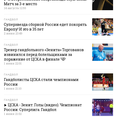
Матч за 3-е место
14 августа 12:55
ГАНДБОЛ
Суперзвезда сборной России едет покорять
Европу! И это в 35 лет
2 июня 23:49
ГАНДБОЛ
Тренер гандбольного «Зенита» Торгованов
извинился перед болельщиками за
поражение от ЦСКА в финале ЧР
1 июня 22:01
ГАНДБОЛ
Гандболисты ЦСКА стали чемпионами
России
1 июня 21:10
ГАНДБОЛ
ЦСКА - Зенит. Голы (видео). Чемпионат
России. Суперлига. Гандбол
1 июня 21:02