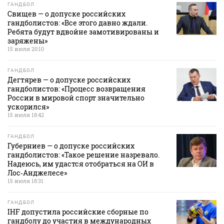
ГАНДБОЛ
Свищев — о допуске российских
гандболистов: «Все этого давно ждали.
Ребята будут вдвойне замотивированы и
заряжены»
15 июля 20:10
ГАНДБОЛ
Дегтярев — о допуске российских
гандболистов: «Процесс возвращения
России в мировой спорт значительно
ускорился»
15 июля 18:42
ГАНДБОЛ
Губерниев — о допуске российских
гандболистов: «Такое решение назревало.
Надеюсь, им удастся отобраться на ОИ в
Лос‑Анджелесе»
15 июля 18:31
ГАНДБОЛ
IHF допустила российские сборные по
гандболу до участия в международных