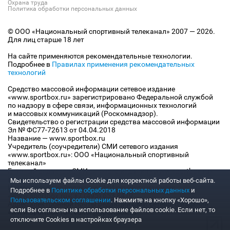
Охрана труда
Политика обработки персональных данных
© ООО «Национальный спортивный телеканал» 2007 — 2026.
Для лиц старше 18 лет
На сайте применяются рекомендательные технологии.
Подробнее в
Правилах применения рекомендательных
технологий
Средство массовой информации сетевое издание
«www.sportbox.ru» зарегистрировано Федеральной службой
по надзору в сфере связи, информационных технологий
и массовых коммуникаций (Роскомнадзор).
Свидетельство о регистрации средства массовой информации
Эл № ФС77-72613 от 04.04.2018
Название — www.sportbox.ru
Учредитель (соучредители) СМИ сетевого издания
«www.sportbox.ru»: ООО «Национальный спортивный
телеканал»
Главный редактор СМИ сетевого издания «www.sportbox.ru»:
Конов В.А.
Мы используем файлы Сookie для корректной работы веб-сайта.
Номер телефона редакции СМИ сетевого издания
Подробнее в
Политике обработки персональных данных
и
«www.sportbox.ru»: +7 (495) 653 8419
Пользовательском соглашении
. Нажмите на кнопку «Хорошо»,
Адрес электронной почты редакции СМИ сетевого издания
если Вы согласны на использование файлов cookie. Если нет, то
«www.sportbox.ru»: editor@sportbox.ru
отключите Cookies в настройках браузера