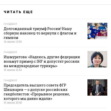
ЧИТАТЬ ЕЩЕ
ГАНДБОЛ
Долгожданный триумф России! Нашу
сборную наконец-то вернули с флагом и
гимном
16 июля 13:56
ГАНДБОЛ
Ишмуратова: «Надеюсь, другие федерации
возьмут пример с IHF и допустят россиян
на международные турниры»
15 июля 21:52
ГАНДБОЛ
Председатель высшего совета ФГР
Шишкарев — о допуске российских
гандболистов: «Прорывное решение,
которого мы давно ждали»
15 июля 20:43