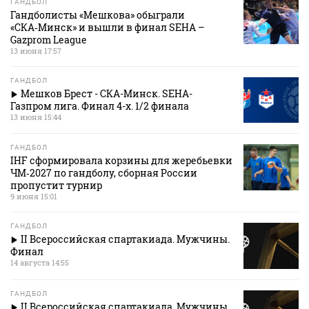
ГАНДБОЛ
Гандболисты «Мешкова» обыграли
«СКА‑Минск» и вышли в финал SEHA –
Gazprom League
13 июня 17:57
ГАНДБОЛ
Мешков Брест - СКА-Минск. SEHA-
Газпром лига. Финал 4-х. 1/2 финала
13 июня 15:44
ГАНДБОЛ
IHF сформировала корзины для жеребьевки
ЧМ‑2027 по гандболу, сборная России
пропустит турнир
9 июня 15:01
ГАНДБОЛ
II Всероссийская спартакиада. Мужчины.
Финал
14 августа 14:55
ГАНДБОЛ
II Всероссийская спартакиада. Мужчины.