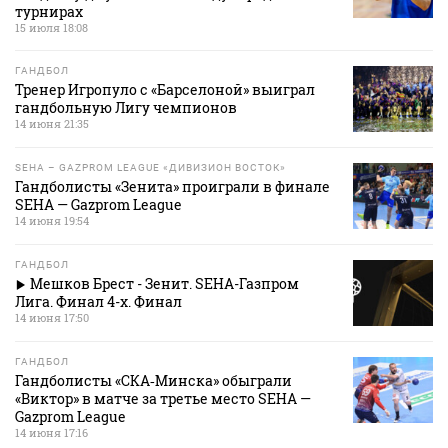
турнирах
15 июля 18:08
ГАНДБОЛ
Тренер Игропуло с «Барселоной» выиграл
гандбольную Лигу чемпионов
14 июня 21:35
SEHA – GAZPROM LEAGUE «ДИВИЗИОН ВОСТОК»
Гандболисты «Зенита» проиграли в финале
SEHA — Gazprom League
14 июня 19:54
ГАНДБОЛ
Мешков Брест - Зенит. SEHA-Газпром
Лига. Финал 4-х. Финал
14 июня 17:50
ГАНДБОЛ
Гандболисты «СКА‑Минска» обыграли
«Виктор» в матче за третье место SEHA —
Gazprom League
14 июня 17:16