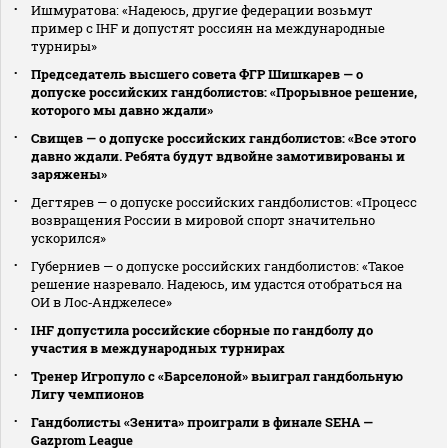
Ишмуратова: «Надеюсь, другие федерации возьмут
пример с IHF и допустят россиян на международные
турниры»
Председатель высшего совета ФГР Шишкарев — о
допуске российских гандболистов: «Прорывное решение,
которого мы давно ждали»
Свищев — о допуске российских гандболистов: «Все этого
давно ждали. Ребята будут вдвойне замотивированы и
заряжены»
Дегтярев — о допуске российских гандболистов: «Процесс
возвращения России в мировой спорт значительно
ускорился»
Губерниев — о допуске российских гандболистов: «Такое
решение назревало. Надеюсь, им удастся отобраться на
ОИ в Лос‑Анджелесе»
IHF допустила российские сборные по гандболу до
участия в международных турнирах
Тренер Игропуло с «Барселоной» выиграл гандбольную
Лигу чемпионов
Гандболисты «Зенита» проиграли в финале SEHA —
Gazprom League