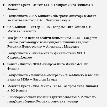
Мешков Брест - Зенит. SEHA-Газпром Лига. Финал 4-х.
Финал
Гандболисты «СКА‑Минска» обыграли «Виктор» в матче
за третье место SEHA — Gazprom League
СКА-Минск - Виктор. SEHA-Газпром Лига. Финал 4-х.
Матч за 3-е место
«На фоне ЧМ нельзя обойти вниманием SEHA — Gazprom
League, рекомендую всем увидеть лучший гандбол
России и Белоруссии» — Александр Медведев
Гандболисты «Зенита» стали финалистами SEHA –
Gazprom League
Зенит - Виктор. SEHA-Газпром Лига. Финал 4-х. 1/2
финала
Гандболисты «Мешкова» обыграли «СКА‑Минск» и вышли
в финал SEHA – Gazprom League
Мешков Брест - СКА-Минск. SEHA-Газпром лига. Финал 4-
х. 1/2 финала
IHF сформировала корзины для жеребьевки ЧМ‑2027 по
гандболу, сборная России пропустит турнир