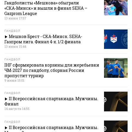
Гандболисты «Мешкова» обыграли
«СКА‑Минск» и вышли в финал SEHA –
Gazprom League
13 июня 17:57
ГАНДБОЛ
Мешков Брест - СКА-Минск. SEHA-
Газпром лига. Финал 4-х. 1/2 финала
13 июня 15:44
ГАНДБОЛ
IHF сформировала корзины для жеребьевки
ЧМ‑2027 по гандболу, сборная России
пропустит турнир
9 июня 15:01
ГАНДБОЛ
II Всероссийская спартакиада. Мужчины.
Финал
14 августа 14:55
ГАНДБОЛ
II Всероссийская спартакиада. Мужчины.