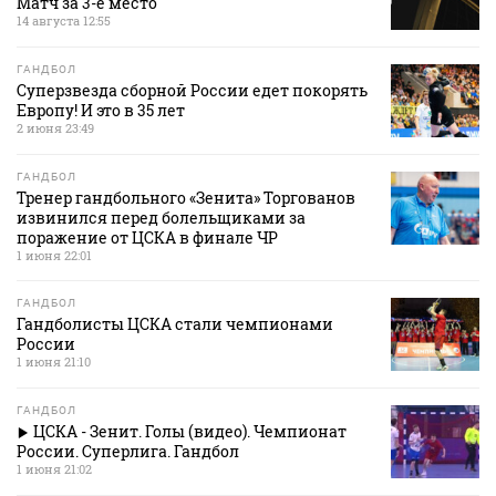
Матч за 3-е место
14 августа 12:55
ГАНДБОЛ
Суперзвезда сборной России едет покорять
Европу! И это в 35 лет
2 июня 23:49
ГАНДБОЛ
Тренер гандбольного «Зенита» Торгованов
извинился перед болельщиками за
поражение от ЦСКА в финале ЧР
1 июня 22:01
ГАНДБОЛ
Гандболисты ЦСКА стали чемпионами
России
1 июня 21:10
ГАНДБОЛ
ЦСКА - Зенит. Голы (видео). Чемпионат
России. Суперлига. Гандбол
1 июня 21:02