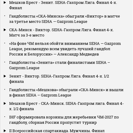
Мешков Брест - Зенит. SEHA-Газпром Лига. Финал 4-х.
Финал
Гандболисты «СКА‑Минска» обыграли «Виктор» в матче
за третье место SEHA — Gazprom League
СКА-Минск - Виктор. SEHA-Газпром Лига. Финал 4-х.
Матч за 3-е место
«На фоне ЧМ нельзя обойти вниманием SEHA — Gazprom
League, рекомендую всем увидеть лучший гандбол
России и Белоруссии» — Александр Медведев
Гандболисты «Зенита» стали финалистами SEHA –
Gazprom League
Зенит - Виктор. SEHA-Газпром Лига. Финал 4-х. 1/2
финала
Гандболисты «Мешкова» обыграли «СКА‑Минск» и вышли
в финал SEHA – Gazprom League
Мешков Брест - СКА-Минск. SEHA-Газпром лига. Финал 4-
х. 1/2 финала
IHF сформировала корзины для жеребьевки ЧМ‑2027 по
гандболу, сборная России пропустит турнир
II Всероссийская спартакиада. Мужчины. Финал