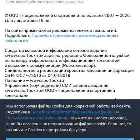
Политика обработки персональных данных
© ООО «Национальный спортивный телеканал» 2007 — 2026.
Для лиц старше 18 лет
На сайте применяются рекомендательные технологии.
Подробнее в
Правилах применения рекомендательных
технологий
Средство массовой информации сетевое издание
«www.sportbox.ru» зарегистрировано Федеральной службой
по надзору в сфере связи, информационных технологий
и массовых коммуникаций (Роскомнадзор).
Свидетельство о регистрации средства массовой информации
Эл № ФС77-72613 от 04.04.2018
Название — www.sportbox.ru
Учредитель (соучредители) СМИ сетевого издания
«www.sportbox.ru»: ООО «Национальный спортивный
телеканал»
Главный редактор СМИ сетевого издания «www.sportbox.ru»:
Конов В.А.
Мы используем файлы Сookie для корректной работы веб-сайта.
Номер телефона редакции СМИ сетевого издания
Подробнее в
Политике обработки персональных данных
и
«www.sportbox.ru»: +7 (495) 653 8419
Пользовательском соглашении
. Нажмите на кнопку «Хорошо»,
Адрес электронной почты редакции СМИ сетевого издания
если Вы согласны на использование файлов cookie. Если нет, то
«www.sportbox.ru»: editor@sportbox.ru
отключите Cookies в настройках браузера