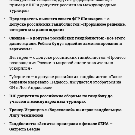
пример с IHF и допустят россиян на международные
турниры»
Председатель высшего совета ФГР Шишкарев — о
допуске российских гандболистов: «Прорывное решение,
которого мы давно ждали»
Свищев — о допуске российских гандболистов: «Все этого
давно ждали. Ребята будут вдвойне замотивированы и
заряжены»
Дегтярев — о допуске российских гандболистов: «Процесс
возвращения России в мировой спорт значительно
ускорился»
Губерниев — о допуске российских гандболистов: «Такое
решение назревало. Надеюсь, им удастся отобраться на
ОИ в Лос‑Анджелесе»
IHF допустила российские сборные по гандболу до
участия в международных турнирах
Тренер Игропуло с «Барселоной» выиграл гандбольную
Лигу чемпионов
Гандболисты «Зенита» проиграли в финале SEHA —
Gazprom League