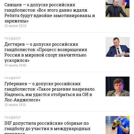
Свищев — о допуске российских
гандболистов: «Все этого давно ждали.
Ребята будут вдвойне замотивированы и
заряжены»
15 июля 20:10
ГАНДБОЛ
Дегтярев — о допуске российских
гандболистов: «Процесс возвращения
России в мировой спорт значительно
ускорился»
15 июля 18:42
ГАНДБОЛ
Губерниев — о допуске российских
гандболистов: «Такое решение назревало.
Надеюсь, им удастся отобраться на ОИ в
Лос‑Анджелесе»
15 июля 18:31
ГАНДБОЛ
IHF допустила российские сборные по
гандболу до участия в международных
турнирах