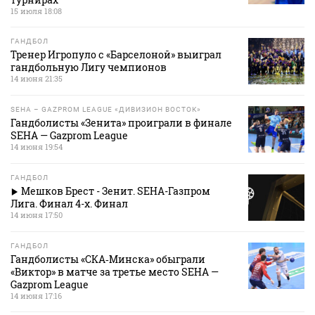
15 июля 18:08
ГАНДБОЛ
Тренер Игропуло с «Барселоной» выиграл
гандбольную Лигу чемпионов
14 июня 21:35
SEHA – GAZPROM LEAGUE «ДИВИЗИОН ВОСТОК»
Гандболисты «Зенита» проиграли в финале
SEHA — Gazprom League
14 июня 19:54
ГАНДБОЛ
Мешков Брест - Зенит. SEHA-Газпром
Лига. Финал 4-х. Финал
14 июня 17:50
ГАНДБОЛ
Гандболисты «СКА‑Минска» обыграли
«Виктор» в матче за третье место SEHA —
Gazprom League
14 июня 17:16