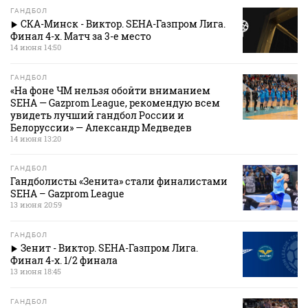
ГАНДБОЛ
СКА-Минск - Виктор. SEHA-Газпром Лига.
Финал 4-х. Матч за 3-е место
14 июня 14:50
ГАНДБОЛ
«На фоне ЧМ нельзя обойти вниманием
SEHA — Gazprom League, рекомендую всем
увидеть лучший гандбол России и
Белоруссии» — Александр Медведев
14 июня 13:20
ГАНДБОЛ
Гандболисты «Зенита» стали финалистами
SEHA – Gazprom League
13 июня 20:59
ГАНДБОЛ
Зенит - Виктор. SEHA-Газпром Лига.
Финал 4-х. 1/2 финала
13 июня 18:45
ГАНДБОЛ