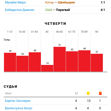
Мухайм Миро
Катар
—
Швейцария
1:1
Бобадилья Дамьян
США
—
Парагвай
4:1
ЧЕТВЕРТИ
1-15'
16-30'
31-44'
45'
46-60'
61-75'
76-89'
90'
Голы
51
44
42
40
39
37
33
14
СУДЬИ
Имя
М
Бартон Сиснерос
4
13
1
Валенсуэла Хесус
4
4
0