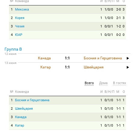
№
Команда
И
В/Н/П
М
О
1
Мексика
1
1/0/0
2-0
3
2
Корея
1
1/0/0
2-1
3
3
Чехия
1
0/0/1
1-2
0
4
ЮАР
1
0/0/1
0-2
0
Группа B
12 июня
Канада
1:1
Босния и Герцеговина
13 июня
Катар
1:1
Швейцария
Всего
Дома
В гостях
№
Команда
И
В/Н/П
М
О
1
Босния и Герцеговина
1
0/1/0
1-1
1
2
Швейцария
1
0/1/0
1-1
1
3
Канада
1
0/1/0
1-1
1
4
Катар
1
0/1/0
1-1
1