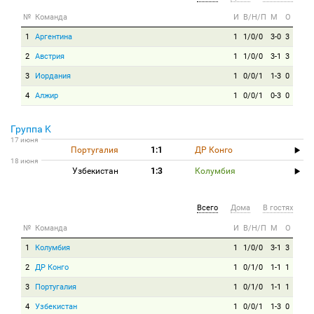
№
Команда
И
В/Н/П
М
О
1
Аргентина
1
1/0/0
3-0
3
2
Австрия
1
1/0/0
3-1
3
3
Иордания
1
0/0/1
1-3
0
4
Алжир
1
0/0/1
0-3
0
Группа K
17 июня
Португалия
1:1
ДР Конго
18 июня
Узбекистан
1:3
Колумбия
Всего
Дома
В гостях
№
Команда
И
В/Н/П
М
О
1
Колумбия
1
1/0/0
3-1
3
2
ДР Конго
1
0/1/0
1-1
1
3
Португалия
1
0/1/0
1-1
1
4
Узбекистан
1
0/0/1
1-3
0