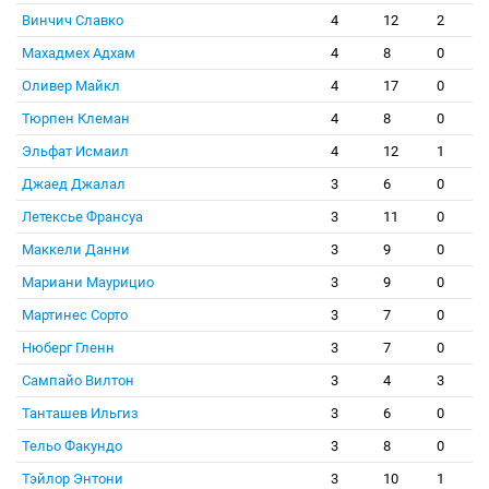
Винчич Славко
4
12
2
Махадмех Адхам
4
8
0
Оливер Майкл
4
17
0
Тюрпен Клеман
4
8
0
Эльфат Исмаил
4
12
1
Джаед Джалал
3
6
0
Летексье Франсуа
3
11
0
Маккели Данни
3
9
0
Мариани Маурицио
3
9
0
Мартинес Сорто
3
7
0
Нюберг Гленн
3
7
0
Сампайо Вилтон
3
4
3
Танташев Ильгиз
3
6
0
Тельо Факундо
3
8
0
Тэйлор Энтони
3
10
1