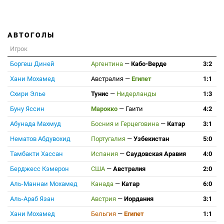
АВТОГОЛЫ
Игрок
Боргеш Диней
Аргентина
—
Кабо-Верде
3:2
Хани Мохамед
Австралия
—
Египет
1:1
Схири Элье
Тунис
—
Нидерланды
1:3
Буну Яссин
Марокко
—
Гаити
4:2
Абунада Махмуд
Босния и Герцеговина
—
Катар
3:1
Нематов Абдувохид
Португалия
—
Узбекистан
5:0
Тамбакти Хассан
Испания
—
Саудовская Аравия
4:0
Берджесс Кэмерон
США
—
Австралия
2:0
Аль-Маннаи Мохамед
Канада
—
Катар
6:0
Аль-Араб Язан
Австрия
—
Иордания
3:1
Хани Мохамед
Бельгия
—
Египет
1:1