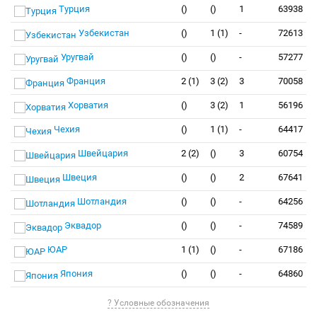
Турция
()
()
1
63938
Узбекистан
()
1 (1)
-
72613
Уругвай
()
()
-
57277
Франция
2 (1)
3 (2)
3
70058
Хорватия
()
3 (2)
1
56196
Чехия
()
1 (1)
-
64417
Швейцария
2 (2)
()
3
60754
Швеция
()
()
2
67641
Шотландия
()
()
-
64256
Эквадор
()
()
-
74589
ЮАР
1 (1)
()
-
67186
Япония
()
()
-
64860
? Условные обозначения