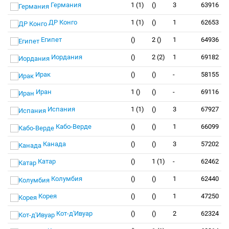
Германия
1 (1)
()
3
63916
ДР Конго
1 (1)
()
1
62653
Египет
()
2 ()
1
64936
Иордания
()
2 (2)
1
69182
Ирак
()
()
-
58155
Иран
1 ()
()
-
69116
Испания
1 (1)
()
3
67927
Кабо-Верде
()
()
1
66099
Канада
()
()
3
57202
Катар
()
1 (1)
-
62462
Колумбия
()
()
1
62440
Корея
()
()
1
47250
Кот-д'Ивуар
()
()
2
62324