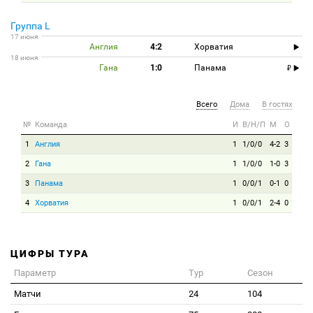
Группа L
17 июня
Англия
4:2
Хорватия
18 июня
Гана
1:0
Панама
Всего
Дома
В гостях
№
Команда
И
В/Н/П
М
О
1
Англия
1
1/0/0
4-2
3
2
Гана
1
1/0/0
1-0
3
3
Панама
1
0/0/1
0-1
0
4
Хорватия
1
0/0/1
2-4
0
ЦИФРЫ ТУРА
Параметр
Тур
Сезон
Матчи
24
104