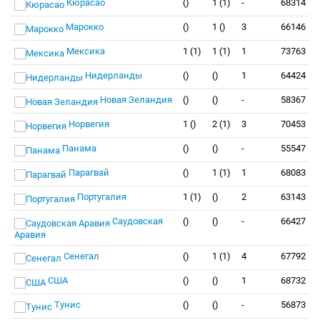
Кюрасао
()
1 (1)
-
68314
Марокко
()
1 ()
3
66146
Мексика
1 (1)
1 (1)
1
73763
Нидерланды
()
()
1
64424
Новая Зеландия
()
()
-
58367
Норвегия
1 ()
2 (1)
3
70453
Панама
()
()
-
55547
Парагвай
()
1 (1)
1
68083
Португалия
1 (1)
()
2
63143
Саудовская
()
()
-
66427
Аравия
Сенегал
()
1 (1)
4
67792
США
()
()
1
68732
Тунис
()
()
-
56873