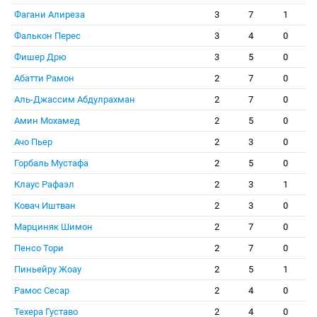
Фагани Алиреза
3
7
1
Фалькон Перес
3
4
0
Фишер Дрю
3
5
0
Абатти Рамон
2
7
0
Аль-Джассим Абдулрахман
2
7
0
Амин Мохамед
2
5
0
Ачо Пьер
2
3
0
Горбаль Мустафа
2
5
0
Клаус Рафаэл
2
3
1
Ковач Иштван
2
3
0
Марциняк Шимон
2
7
0
Пенсо Тори
2
7
0
Пиньейру Жоау
2
5
1
Рамос Сесар
2
4
0
Техера Густаво
2
4
0