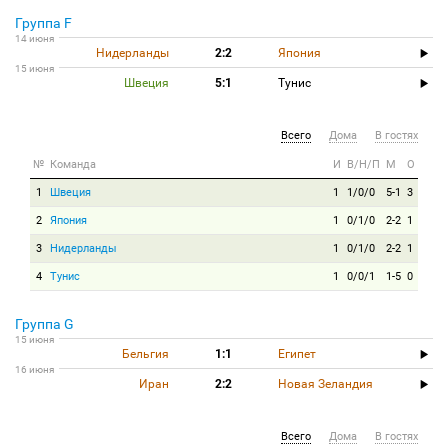
Группа F
14 июня
Нидерланды
2:2
Япония
15 июня
Швеция
5:1
Тунис
Всего
Дома
В гостях
№
Команда
И
В/Н/П
М
О
1
Швеция
1
1/0/0
5-1
3
2
Япония
1
0/1/0
2-2
1
3
Нидерланды
1
0/1/0
2-2
1
4
Тунис
1
0/0/1
1-5
0
Группа G
15 июня
Бельгия
1:1
Египет
16 июня
Иран
2:2
Новая Зеландия
Всего
Дома
В гостях