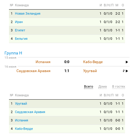
№
Команда
И
В/Н/П
М
О
1
Новая Зеландия
1
0/1/0
2-2
1
2
Иран
1
0/1/0
2-2
1
3
Египет
1
0/1/0
1-1
1
4
Бельгия
1
0/1/0
1-1
1
Группа H
15 июня
Испания
0:0
Кабо-Верде
16 июня
Саудовская Аравия
1:1
Уругвай
Всего
Дома
В гостях
№
Команда
И
В/Н/П
М
О
1
Уругвай
1
0/1/0
1-1
1
2
Саудовская Аравия
1
0/1/0
1-1
1
3
Испания
1
0/1/0
0-0
1
4
Кабо-Верде
1
0/1/0
0-0
1