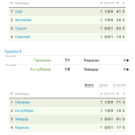
№
Команда
И
В/Н/П
М
О
1
США
1
1/0/0
4-1
3
2
Австралия
1
1/0/0
2-0
3
3
Турция
1
0/0/1
0-2
0
4
Парагвай
1
0/0/1
1-4
0
Группа E
14 июня
Германия
7:1
Кюрасао
15 июня
Кот-д'Ивуар
1:0
Эквадор
Всего
Дома
В гостях
№
Команда
И
В/Н/П
М
О
1
Германия
1
1/0/0
7-1
3
2
Кот-д'Ивуар
1
1/0/0
1-0
3
3
Эквадор
1
0/0/1
0-1
0
4
Кюрасао
1
0/0/1
1-7
0