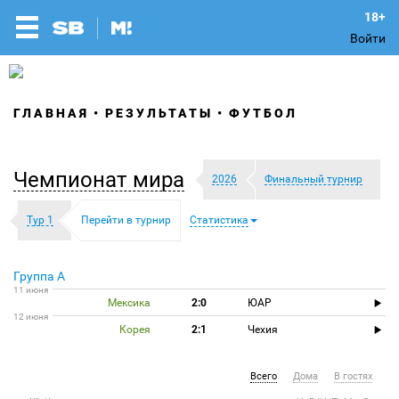
Войти
ГЛАВНАЯ
РЕЗУЛЬТАТЫ
ФУТБОЛ
Чемпионат мира
2026
Финальный турнир
Тур 1
Перейти в турнир
Статистика
Группа A
11 июня
Мексика
2:0
ЮАР
12 июня
Корея
2:1
Чехия
Всего
Дома
В гостях