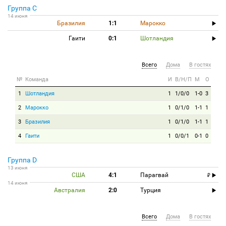
Группа C
14 июня
Бразилия
1:1
Марокко
Гаити
0:1
Шотландия
Всего
Дома
В гостях
№
Команда
И
В/Н/П
М
О
1
Шотландия
1
1/0/0
1-0
3
2
Марокко
1
0/1/0
1-1
1
3
Бразилия
1
0/1/0
1-1
1
4
Гаити
1
0/0/1
0-1
0
Группа D
13 июня
США
4:1
Парагвай
14 июня
Австралия
2:0
Турция
Всего
Дома
В гостях