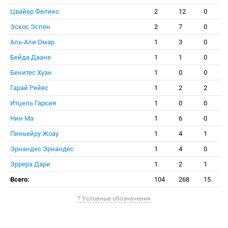
Цвайер Феликс
2
12
0
Эскос Эспен
2
7
0
Аль-Али Омар
1
3
0
Бейда Даане
1
1
0
Бенитес Хуан
1
0
0
Гарай Рейес
1
2
2
Итцель Гарсия
1
0
0
Нин Ма
1
6
0
Пиньейру Жоау
1
4
1
Эрнандес Эрнандес
1
4
0
Эррера Дари
1
2
1
Всего:
104
268
15
? Условные обозначения