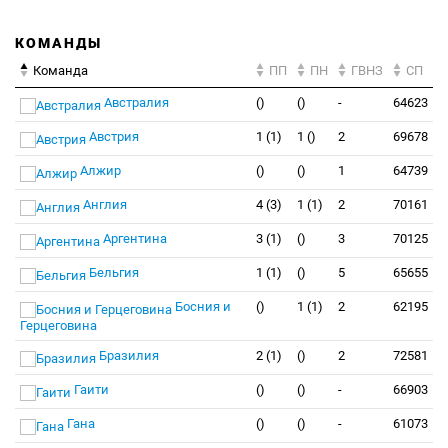
КОМАНДЫ
Команда
ПП
ПН
ГВНЗ
СП
Австралия
()
()
-
64623
Австрия
1 (1)
1 ()
2
69678
Алжир
()
()
1
64739
Англия
4 (3)
1 (1)
2
70161
Аргентина
3 (1)
()
3
70125
Бельгия
1 (1)
()
5
65655
Босния и
()
1 (1)
2
62195
Герцеговина
Бразилия
2 (1)
()
2
72581
Гаити
()
()
-
66903
Гана
()
()
-
61073