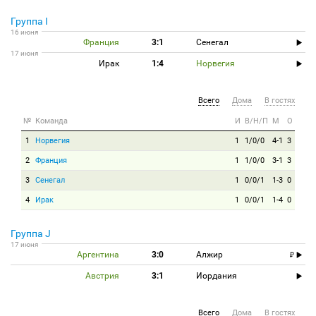
Группа I
16 июня
Франция
3:1
Сенегал
17 июня
Ирак
1:4
Норвегия
Всего
Дома
В гостях
№
Команда
И
В/Н/П
М
О
1
Норвегия
1
1/0/0
4-1
3
2
Франция
1
1/0/0
3-1
3
3
Сенегал
1
0/0/1
1-3
0
4
Ирак
1
0/0/1
1-4
0
Группа J
17 июня
Аргентина
3:0
Алжир
Австрия
3:1
Иордания
Всего
Дома
В гостях