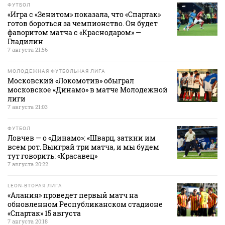
ФУТБОЛ
«Игра с «Зенитом» показала, что «Спартак»
готов бороться за чемпионство. Он будет
фаворитом матча с «Краснодаром» —
Гладилин
7 августа 21:56
МОЛОДЕЖНАЯ ФУТБОЛЬНАЯ ЛИГА
Московский «Локомотив» обыграл
московское «Динамо» в матче Молодежной
лиги
7 августа 21:03
ФУТБОЛ
Ловчев — о «Динамо»: «Шварц, заткни им
всем рот. Выиграй три матча, и мы будем
тут говорить: «Красавец»
7 августа 20:22
LEON-ВТОРАЯ ЛИГА
«Алания» проведет первый матч на
обновленном Республиканском стадионе
«Спартак» 15 августа
7 августа 20:18