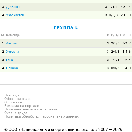
3
ДР Конго
3
1/1/1
4-3
4
4
Узбекистан
3
0/0/3
2-11
0
ГРУППА L
№
Команда
И
В/Н/П
М
О
1
Англия
3
2/1/0
6-2
7
2
Хорватия
3
2/0/1
5-5
6
3
Гана
3
1/1/1
2-2
4
4
Панама
3
0/0/3
0-4
0
Помощь
Обратная связь
О портале
Реклама на портале
Пользовательское соглашение
Охрана труда
Политика обработки персональных данных
© ООО «Национальный спортивный телеканал» 2007 — 2026.