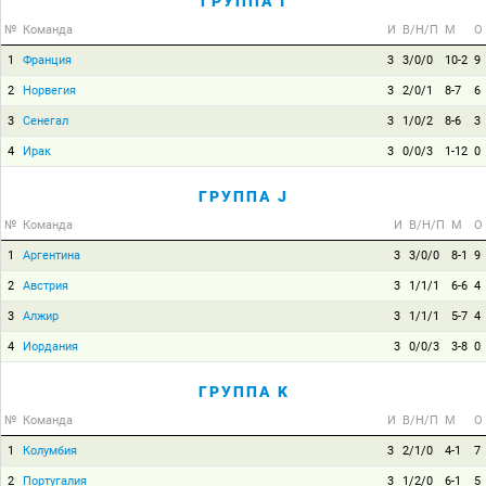
ГРУППА I
№
Команда
И
В/Н/П
М
О
1
Франция
3
3/0/0
10-2
9
2
Норвегия
3
2/0/1
8-7
6
3
Сенегал
3
1/0/2
8-6
3
4
Ирак
3
0/0/3
1-12
0
ГРУППА J
№
Команда
И
В/Н/П
М
О
1
Аргентина
3
3/0/0
8-1
9
2
Австрия
3
1/1/1
6-6
4
3
Алжир
3
1/1/1
5-7
4
4
Иордания
3
0/0/3
3-8
0
ГРУППА K
№
Команда
И
В/Н/П
М
О
1
Колумбия
3
2/1/0
4-1
7
2
Португалия
3
1/2/0
6-1
5