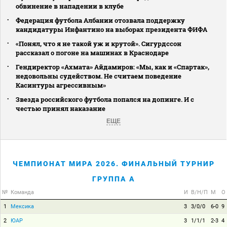
обвинение в нападении в клубе
Федерация футбола Албании отозвала поддержку
кандидатуры Инфантино на выборах президента ФИФА
«Понял, что я не такой уж и крутой». Сигурдссон
рассказал о погоне на машинах в Краснодаре
Гендиректор «Ахмата» Айдамиров: «Мы, как и «Спартак»,
недовольны судейством. Не считаем поведение
Касинтуры агрессивным»
Звезда российского футбола попался на допинге. И с
честью принял наказание
ЕЩЕ
ЧЕМПИОНАТ МИРА 2026. ФИНАЛЬНЫЙ ТУРНИР
ГРУППА A
№
Команда
И
В/Н/П
М
О
1
Мексика
3
3/0/0
6-0
9
2
ЮАР
3
1/1/1
2-3
4