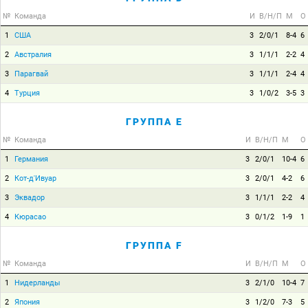
№
Команда
И
В/Н/П
М
О
1
США
3
2/0/1
8-4
6
2
Австралия
3
1/1/1
2-2
4
3
Парагвай
3
1/1/1
2-4
4
4
Турция
3
1/0/2
3-5
3
ГРУППА E
№
Команда
И
В/Н/П
М
О
1
Германия
3
2/0/1
10-4
6
2
Кот-д'Ивуар
3
2/0/1
4-2
6
3
Эквадор
3
1/1/1
2-2
4
4
Кюрасао
3
0/1/2
1-9
1
ГРУППА F
№
Команда
И
В/Н/П
М
О
1
Нидерланды
3
2/1/0
10-4
7
2
Япония
3
1/2/0
7-3
5