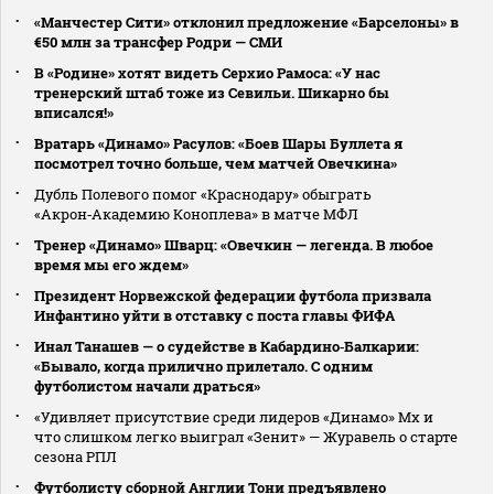
«Манчестер Сити» отклонил предложение «Барселоны» в
€50 млн за трансфер Родри — СМИ
В «Родине» хотят видеть Серхио Рамоса: «У нас
тренерский штаб тоже из Севильи. Шикарно бы
вписался!»
Вратарь «Динамо» Расулов: «Боев Шары Буллета я
посмотрел точно больше, чем матчей Овечкина»
Дубль Полевого помог «Краснодару» обыграть
«Акрон‑Академию Коноплева» в матче МФЛ
Тренер «Динамо» Шварц: «Овечкин — легенда. В любое
время мы его ждем»
Президент Норвежской федерации футбола призвала
Инфантино уйти в отставку с поста главы ФИФА
Инал Танашев — о судействе в Кабардино‑Балкарии:
«Бывало, когда прилично прилетало. С одним
футболистом начали драться»
«Удивляет присутствие среди лидеров «Динамо» Мх и
что слишком легко выиграл «Зенит» — Журавель о старте
сезона РПЛ
Футболисту сборной Англии Тони предъявлено