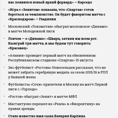
нас появился новый яркий форвард» — Карседо
«Игра с «Зенитом» показала, что «Спартак» готов
бороться за чемпионство. Он будет фаворитом матча с
«Краснодаром» — Гладилин
Московский «Локомотив» обыграл московское «Динамо»
в матче Молодежной лиги
Ловчев — о «Динамо»: «Шварц, заткни им всем рот.
Выиграй три матча, и мы будем тут говорить:
«Красавец»
«Алания» проведет первый матч на обновленном
Республиканском стадионе «Спартак» 15 августа
Экс‑футболист «Ростова» Новосельцев рассказал, что не
может забрать серебряную медаль за сезон‑2015/16 в РПЛ
у бывшей жены
Футболисты «Сочи» прилетели в Москву на матч Первой
лиги с «Торпедо»
«Ростов» обыграл «Зенит» в матче МФЛ
Мастантуоно перешел из «Реала» в «Фиорентину» на
правах аренды
Стало известно имя сына Валерия Карпина