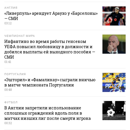
АНГЛИЯ
«Ливерпуль» арендует Араухо у «Барселоны»
— СМИ
03:12
ЧЕМПИОНАТ МИРА
Инфантино во время работы генсеком
УЕФА повысил любовницу в должности и
добился выплаты ей выходного пособия —
СМИ
01:41
ПОРТУГАЛИЯ
«Эшторил» и «Фамаликау» сыграли вничью
в матче чемпионата Португалии
00:48
ФУТБОЛ
В Англии запретили использование
сплошных ограждений вдоль поля в
матчах низших лиг после смерти игрока
00:32