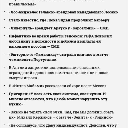
правильным»
«Лос‑Анджелес Гэлакси» арендовал нападающего Лосано
Стало известно, где Люка Зидан продолжит карьеру
«Ливерпуль» арендует Араухо у «Барселоны» — СМИ
Инфантино во время работы генсеком УЕФА повысил
любовницу в должности и добился выплаты ей
выходного пособия — СМИ
«Эшторил» и «Фамаликау» сыграли вничью в матче
чемпионата Португалии
В Англии запретили использование сплошных
ограждений вдоль поля в матчах низших лиг после
смерти игрока
В «Интер Майами» рассказали об «эре после Месси»
Григорян: «У всех есть своя система, своя кухня. И
многие опасаются, что Дзюба может нарушить эту
кухню»
«Важно не терять свои очки. Там, где мы должны брать
их». Михаил Кержаков — о матче «Зенита» с «Родиной»
«Не соглашусь, что Даку индивидуалист. Доволен, что у