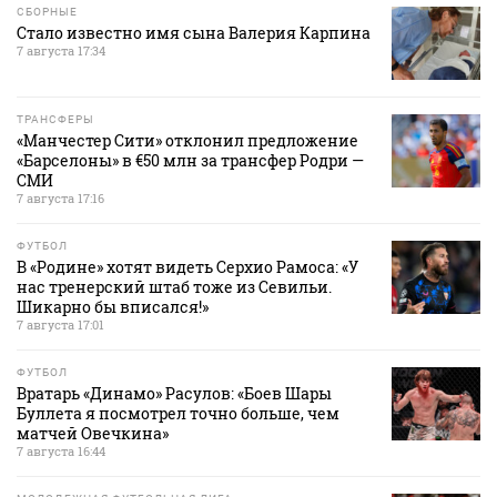
СБОРНЫЕ
Стало известно имя сына Валерия Карпина
7 августа 17:34
ТРАНСФЕРЫ
«Манчестер Сити» отклонил предложение
«Барселоны» в €50 млн за трансфер Родри —
СМИ
7 августа 17:16
ФУТБОЛ
В «Родине» хотят видеть Серхио Рамоса: «У
нас тренерский штаб тоже из Севильи.
Шикарно бы вписался!»
7 августа 17:01
ФУТБОЛ
Вратарь «Динамо» Расулов: «Боев Шары
Буллета я посмотрел точно больше, чем
матчей Овечкина»
7 августа 16:44