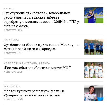
ФУТБОЛ
Экс‑футболист «Ростова» Новосельцев
рассказал, что не может забрать
серебряную медаль за сезон‑2015/16 в РПЛ у
бывшей жены
7 августа 20:13
ЛИГА ПАРИ
Футболисты «Сочи» прилетели в Москву на
матч Первой лиги с «Торпедо»
7 августа 19:57
МОЛОДЕЖНАЯ ФУТБОЛЬНАЯ ЛИГА
«Ростов» обыграл «Зенит» в матче МФЛ
7 августа 19:25
ТРАНСФЕРЫ
Мастантуоно перешел из «Реала» в
«Фиорентину» на правах аренды
7 августа 17:48