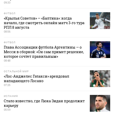
09:33
ФУТБОЛ
«Крылья Советов» — «Балтика»: когда
начало, где смотреть онлайн матч 3‑го тура
РПЛ 8 августа
08:56
ФУТБОЛ
Глава Ассоциации футбола Аргентины — о
Месси в сборной: «Он сам примет решение,
которое сочтет правильным»
08:48
ОСТАЛЬНОЙ МИР
«Лос‑Анджелес Гэлакси» арендовал
нападающего Лосано
07:25
ИСПАНИЯ
Стало известно, где Люка Зидан продолжит
карьеру
05:59