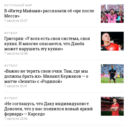
ОСТАЛЬНОЙ МИР
В «Интер Майами» рассказали об «эре после
Месси»
7 августа 23:37
ФУТБОЛ
Григорян: «У всех есть своя система, своя
кухня. И многие опасаются, что Дзюба
может нарушить эту кухню»
7 августа 22:44
ФУТБОЛ
«Важно не терять свои очки. Там, где мы
должны брать их». Михаил Кержаков — о
матче «Зенита» с «Родиной»
7 августа 22:31
ФУТБОЛ
«Не соглашусь, что Даку индивидуалист.
Доволен, что у нас появился новый яркий
форвард» — Карседо
7 августа 22:06