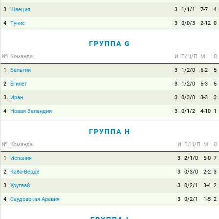
3
Швеция
3
1/1/1
7-7
4
4
Тунис
3
0/0/3
2-12
0
ГРУППА G
№
Команда
И
В/Н/П
М
О
1
Бельгия
3
1/2/0
6-2
5
2
Египет
3
1/2/0
5-3
5
3
Иран
3
0/3/0
3-3
3
4
Новая Зеландия
3
0/1/2
4-10
1
ГРУППА H
№
Команда
И
В/Н/П
М
О
1
Испания
3
2/1/0
5-0
7
2
Кабо-Верде
3
0/3/0
2-2
3
3
Уругвай
3
0/2/1
3-4
2
4
Саудовская Аравия
3
0/2/1
1-5
2