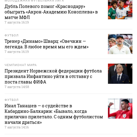
МОЛОДЕЖНАЯ ФУТБОЛЬНАЯ ЛИГА
Дубль Полевого помог «Краснодару»
обыграть «Акрон‑Академию Коноплева» в
матче МФЛ
7 августа 16:19
ФУТБОЛ
Тренер «Динамо» Шварц: «Овечкин —
легенда. В любое время мы его ждем»
7 августа 16:19
ЧЕМПИОНАТ МИРА
Президент Норвежской федерации футбола
призвала Инфантино уйти в отставку с
поста главы ФИФА
7 августа 14:58
ФУТБОЛ
Инал Танашев — о судействе в
Кабардино‑Балкарии: «Бывало, когда
прилично прилетало. С одним футболистом
начали драться»
7 августа 14:16