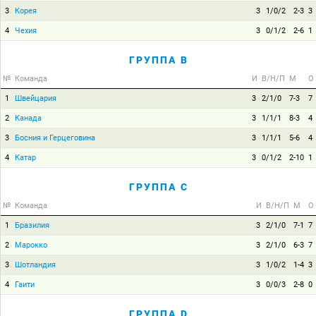
3
Корея
3
1/0/2
2-3
3
4
Чехия
3
0/1/2
2-6
1
ГРУППА B
№
Команда
И
В/Н/П
М
О
1
Швейцария
3
2/1/0
7-3
7
2
Канада
3
1/1/1
8-3
4
3
Босния и Герцеговина
3
1/1/1
5-6
4
4
Катар
3
0/1/2
2-10
1
ГРУППА C
№
Команда
И
В/Н/П
М
О
1
Бразилия
3
2/1/0
7-1
7
2
Марокко
3
2/1/0
6-3
7
3
Шотландия
3
1/0/2
1-4
3
4
Гаити
3
0/0/3
2-8
0
ГРУППА D