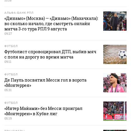
10:16
АЛЬФА-БАНК РПЛ
«Динамо» (Москва) — «Динамо» (Махачкала):
во сколько начало, где смотреть онлайн
матча 3‑го тура РПЛ 9 августа
09:27
ФУТБОЛ
Футболист спровоцировал ДТП, выбив мяч
с поля на дорогу во время матча
09:11
ФУТБОЛ
Де Пауль посвятил Месси гол в ворота
«Монтеррея»
05:31
ФУТБОЛ
«Интер Майами» без Месси проиграл
«Монтеррею» в Кубке лиг
05:19