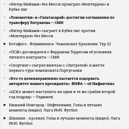
«Интер Майами» без Месси проиграл «Монтеррею» в
Кубке лиг
«Локомотив» и «Галатасарай» достигли соглашения по
трансферу Батракова — СМИ
«Интер Майами» сыграет в Кубке лиг против
«Монтеррея» без Месси
Ботафого - Флуминенсе. Чемпионат Бразилии. Тур 22
«ПСЖ» договорился с Ферраном Торресом об условиях
личного контракта — СМИ
«Спортинг» сыграл вничью с «Эштрелой» в матче
первого тура чемпионата Португалии
«Кто‑то целенаправленно пытается подорвать
авторитет нашего президента». ФИФА — об Инфантино
«ЦСКА может наступить на одни и те же грабли второй
год подряд» — Радимов
Нижний Новгород - Нефтехимик. Голы и лучшие
моменты (видео). Лига PARI. Футбол
Шинник - Арсенал. Голы и лучшие моменты (видео). Лига
PARI. Футбол