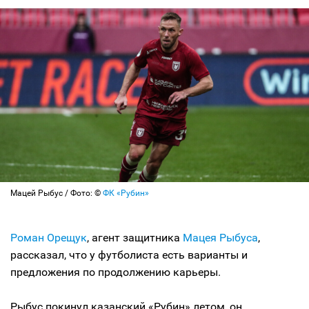
Мацей Рыбус / Фото: ©
ФК «Рубин»
Роман Орещук
, агент защитника
Мацея Рыбуса
,
рассказал, что у футболиста есть варианты и
предложения по продолжению карьеры.
Рыбус покинул казанский «Рубин» летом, он