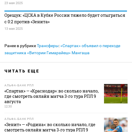
23 мая 2025
Орещук: «ЦСКА в Кубке России тяжело будет отыграться
с 0:2 против «Зенита»
13 мая 2025
Ранее в рубрике
Трансферы
:
«Спартак» объявил о переходе
защитника «Витории Гимарайеш» Мангаша
ЧИТАТЬ ЕЩЕ
АЛЬФА-БАНК РПЛ
«Спартак» — «Краснодар»: во сколько начало,
где смотреть онлайн матча 3‑го тура РПЛ 9
августа
12:30
АЛЬФА-БАНК РПЛ
«Зенит» — «Родина»: во сколько начало, где
смотреть онлайн матча 3‑го тура РПЛ 9