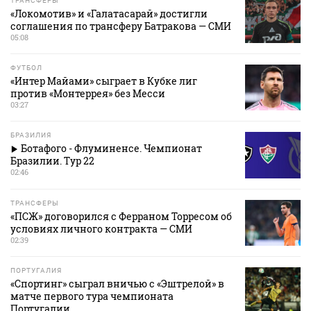
ТРАНСФЕРЫ
«Локомотив» и «Галатасарай» достигли
соглашения по трансферу Батракова — СМИ
05:08
ФУТБОЛ
«Интер Майами» сыграет в Кубке лиг
против «Монтеррея» без Месси
03:27
БРАЗИЛИЯ
Ботафого - Флуминенсе. Чемпионат
Бразилии. Тур 22
02:46
ТРАНСФЕРЫ
«ПСЖ» договорился с Ферраном Торресом об
условиях личного контракта — СМИ
02:39
ПОРТУГАЛИЯ
«Спортинг» сыграл вничью с «Эштрелой» в
матче первого тура чемпионата
Португалии