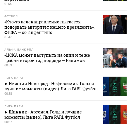
01:55
ФУТБОЛ
«Кто‑то целенаправленно пытается
подорвать авторитет нашего президента».
ФИФА — об Инфантино
01:47
АЛЬФА-БАНК РПЛ
«ЦСКА может наступить на одни и те же
грабли второй год подряд» — Радимов
00:59
ЛИГА ПАРИ
Нижний Новгород - Нефтехимик. Голы и
лучшие моменты (видео). Лига PARI. Футбол
00:38
ЛИГА ПАРИ
Шинник - Арсенал. Голы и лучшие
моменты (видео). Лига PARI. Футбол
00:37