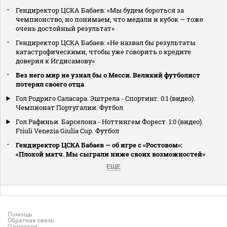
Гендиректор ЦСКА Бабаев: «Мы будем бороться за
чемпионство, но понимаем, что медали и кубок — тоже
очень достойный результат»
Гендиректор ЦСКА Бабаев: «Не назвал бы результаты
катастрофическими, чтобы уже говорить о кредите
доверия к Игдисамову»
Без него мир не узнал бы о Месси. Великий футболист
потерял своего отца
Гол Родриго Саласара. Эштрела - Спортинг. 0:1 (видео).
Чемпионат Португалии. Футбол
Гол Рафиньи. Барселона - Ноттингем Форест. 1:0 (видео).
Friuli Venezia Giulia Cup. Футбол
Гендиректор ЦСКА Бабаев — об игре с «Ростовом»:
«Плохой матч. Мы сыграли ниже своих возможностей»
ЕЩЕ
Помощь
Обратная связь
О портале