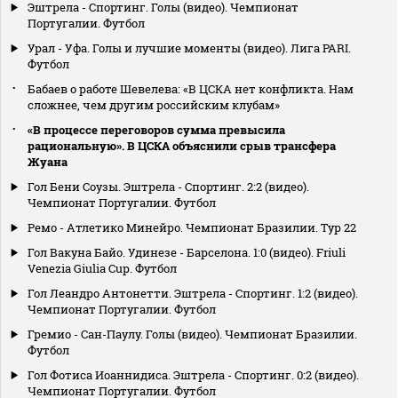
Эштрела - Спортинг. Голы (видео). Чемпионат
Португалии. Футбол
Урал - Уфа. Голы и лучшие моменты (видео). Лига PARI.
Футбол
Бабаев о работе Шевелева: «В ЦСКА нет конфликта. Нам
сложнее, чем другим российским клубам»
«В процессе переговоров сумма превысила
рациональную». В ЦСКА объяснили срыв трансфера
Жуана
Гол Бени Соузы. Эштрела - Спортинг. 2:2 (видео).
Чемпионат Португалии. Футбол
Ремо - Атлетико Минейро. Чемпионат Бразилии. Тур 22
Гол Вакуна Байо. Удинезе - Барселона. 1:0 (видео). Friuli
Venezia Giulia Cup. Футбол
Гол Леандро Антонетти. Эштрела - Спортинг. 1:2 (видео).
Чемпионат Португалии. Футбол
Гремио - Сан-Паулу. Голы (видео). Чемпионат Бразилии.
Футбол
Гол Фотиса Иоаннидиса. Эштрела - Спортинг. 0:2 (видео).
Чемпионат Португалии. Футбол