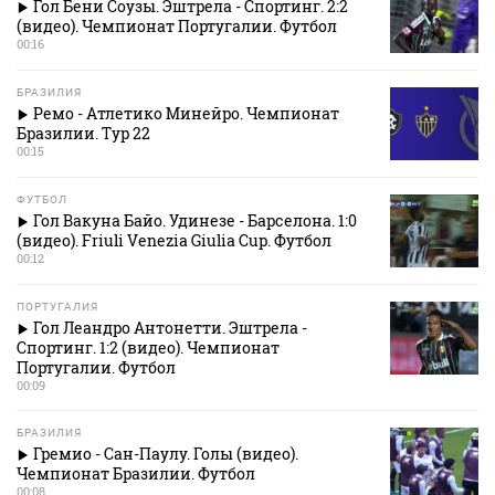
Гол Бени Соузы. Эштрела - Спортинг. 2:2
(видео). Чемпионат Португалии. Футбол
00:16
БРАЗИЛИЯ
Ремо - Атлетико Минейро. Чемпионат
Бразилии. Тур 22
00:15
ФУТБОЛ
Гол Вакуна Байо. Удинезе - Барселона. 1:0
(видео). Friuli Venezia Giulia Cup. Футбол
00:12
ПОРТУГАЛИЯ
Гол Леандро Антонетти. Эштрела -
Спортинг. 1:2 (видео). Чемпионат
Португалии. Футбол
00:09
БРАЗИЛИЯ
Гремио - Сан-Паулу. Голы (видео).
Чемпионат Бразилии. Футбол
00:08