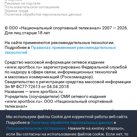
Реклама на портале
Пользовательское соглашение
Охрана труда
Политика обработки персональных данных
© ООО «Национальный спортивный телеканал» 2007 — 2026.
Для лиц старше 18 лет
На сайте применяются рекомендательные технологии.
Подробнее в
Правилах применения рекомендательных
технологий
Средство массовой информации сетевое издание
«www.sportbox.ru» зарегистрировано Федеральной службой
по надзору в сфере связи, информационных технологий
и массовых коммуникаций (Роскомнадзор).
Свидетельство о регистрации средства массовой информации
Эл № ФС77-72613 от 04.04.2018
Название — www.sportbox.ru
Учредитель (соучредители) СМИ сетевого издания
«www.sportbox.ru»: ООО «Национальный спортивный
телеканал»
Главный редактор СМИ сетевого издания «www.sportbox.ru»:
Конов В.А.
Мы используем файлы Сookie для корректной работы веб-сайта.
Номер телефона редакции СМИ сетевого издания
Подробнее в
Политике обработки персональных данных
и
«www.sportbox.ru»: +7 (495) 653 8419
Пользовательском соглашении
. Нажмите на кнопку «Хорошо»,
Адрес электронной почты редакции СМИ сетевого издания
если Вы согласны на использование файлов cookie. Если нет, то
«www.sportbox.ru»: editor@sportbox.ru