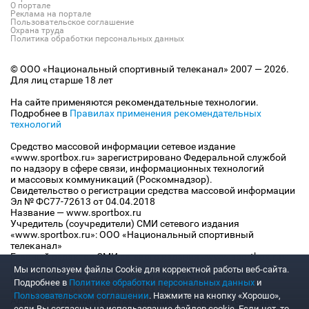
О портале
Реклама на портале
Пользовательское соглашение
Охрана труда
Политика обработки персональных данных
© ООО «Национальный спортивный телеканал» 2007 — 2026.
Для лиц старше 18 лет
На сайте применяются рекомендательные технологии.
Подробнее в
Правилах применения рекомендательных
технологий
Средство массовой информации сетевое издание
«www.sportbox.ru» зарегистрировано Федеральной службой
по надзору в сфере связи, информационных технологий
и массовых коммуникаций (Роскомнадзор).
Свидетельство о регистрации средства массовой информации
Эл № ФС77-72613 от 04.04.2018
Название — www.sportbox.ru
Учредитель (соучредители) СМИ сетевого издания
«www.sportbox.ru»: ООО «Национальный спортивный
телеканал»
Главный редактор СМИ сетевого издания «www.sportbox.ru»:
Конов В.А.
Мы используем файлы Сookie для корректной работы веб-сайта.
Номер телефона редакции СМИ сетевого издания
Подробнее в
Политике обработки персональных данных
и
«www.sportbox.ru»: +7 (495) 653 8419
Пользовательском соглашении
. Нажмите на кнопку «Хорошо»,
Адрес электронной почты редакции СМИ сетевого издания
если Вы согласны на использование файлов cookie. Если нет, то