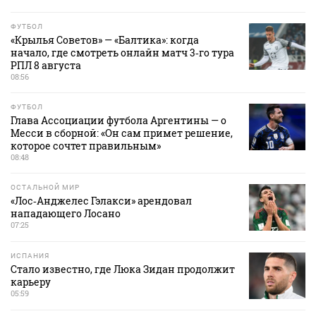
ФУТБОЛ
«Крылья Советов» — «Балтика»: когда
начало, где смотреть онлайн матч 3‑го тура
РПЛ 8 августа
08:56
ФУТБОЛ
Глава Ассоциации футбола Аргентины — о
Месси в сборной: «Он сам примет решение,
которое сочтет правильным»
08:48
ОСТАЛЬНОЙ МИР
«Лос‑Анджелес Гэлакси» арендовал
нападающего Лосано
07:25
ИСПАНИЯ
Стало известно, где Люка Зидан продолжит
карьеру
05:59