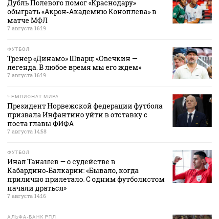
Дубль Полевого помог «Краснодару»
обыграть «Акрон‑Академию Коноплева» в
матче МФЛ
7 августа 16:19
ФУТБОЛ
Тренер «Динамо» Шварц: «Овечкин —
легенда. В любое время мы его ждем»
7 августа 16:19
ЧЕМПИОНАТ МИРА
Президент Норвежской федерации футбола
призвала Инфантино уйти в отставку с
поста главы ФИФА
7 августа 14:58
ФУТБОЛ
Инал Танашев — о судействе в
Кабардино‑Балкарии: «Бывало, когда
прилично прилетало. С одним футболистом
начали драться»
7 августа 14:16
АЛЬФА-БАНК РПЛ