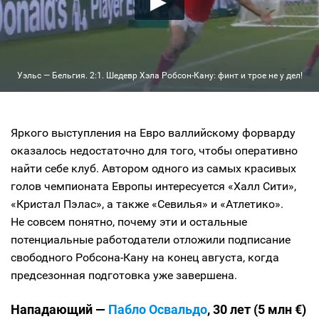
Уэльс — Бельгия. 2:1. Шедевр Хэла
Робсон-Кану
: финт и трое не у дел!
Яркого выступления на Евро валлийскому форварду
оказалось недостаточно для того, чтобы оперативно
найти себе клуб. Автором одного из самых красивых
голов чемпионата Европы интересуется «Халл Сити»,
«Кристал Пэлас», а также «Севилья» и «Атлетико».
Не совсем понятно, почему эти и остальные
потенциальные работодатели отложили подписание
свободного Робсона-Кану на конец августа, когда
предсезонная подготовка уже завершена.
Нападающий —
Пабло Освальдо
, 30 лет (5 млн €)