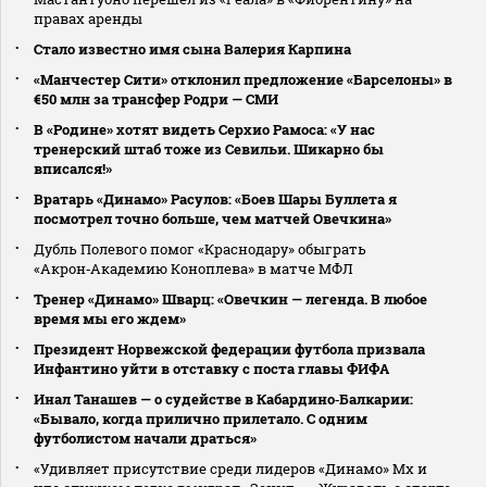
правах аренды
Стало известно имя сына Валерия Карпина
«Манчестер Сити» отклонил предложение «Барселоны» в
€50 млн за трансфер Родри — СМИ
В «Родине» хотят видеть Серхио Рамоса: «У нас
тренерский штаб тоже из Севильи. Шикарно бы
вписался!»
Вратарь «Динамо» Расулов: «Боев Шары Буллета я
посмотрел точно больше, чем матчей Овечкина»
Дубль Полевого помог «Краснодару» обыграть
«Акрон‑Академию Коноплева» в матче МФЛ
Тренер «Динамо» Шварц: «Овечкин — легенда. В любое
время мы его ждем»
Президент Норвежской федерации футбола призвала
Инфантино уйти в отставку с поста главы ФИФА
Инал Танашев — о судействе в Кабардино‑Балкарии:
«Бывало, когда прилично прилетало. С одним
футболистом начали драться»
«Удивляет присутствие среди лидеров «Динамо» Мх и