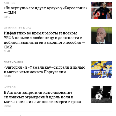
АНГЛИЯ
«Ливерпуль» арендует Араухо у «Барселоны»
— СМИ
03:12
ЧЕМПИОНАТ МИРА
Инфантино во время работы генсеком
УЕФА повысил любовницу в должности и
добился выплаты ей выходного пособия —
СМИ
01:41
ПОРТУГАЛИЯ
«Эшторил» и «Фамаликау» сыграли вничью
в матче чемпионата Португалии
00:48
ФУТБОЛ
В Англии запретили использование
сплошных ограждений вдоль поля в
матчах низших лиг после смерти игрока
00:32