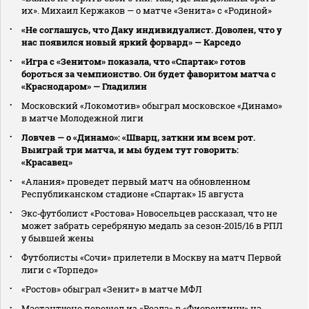
их». Михаил Кержаков — о матче «Зенита» с «Родиной»
«Не соглашусь, что Даку индивидуалист. Доволен, что у
нас появился новый яркий форвард» — Карседо
«Игра с «Зенитом» показала, что «Спартак» готов
бороться за чемпионство. Он будет фаворитом матча с
«Краснодаром» — Гладилин
Московский «Локомотив» обыграл московское «Динамо»
в матче Молодежной лиги
Ловчев — о «Динамо»: «Шварц, заткни им всем рот.
Выиграй три матча, и мы будем тут говорить:
«Красавец»
«Алания» проведет первый матч на обновленном
Республиканском стадионе «Спартак» 15 августа
Экс‑футболист «Ростова» Новосельцев рассказал, что не
может забрать серебряную медаль за сезон‑2015/16 в РПЛ
у бывшей жены
Футболисты «Сочи» прилетели в Москву на матч Первой
лиги с «Торпедо»
«Ростов» обыграл «Зенит» в матче МФЛ
Мастантуоно перешел из «Реала» в «Фиорентину» на