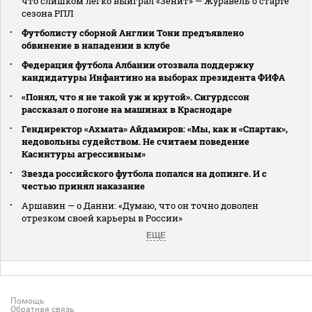
что слишком легко выиграл «Зенит» — Журавель о старте
сезона РПЛ
Футболисту сборной Англии Тони предъявлено
обвинение в нападении в клубе
Федерация футбола Албании отозвала поддержку
кандидатуры Инфантино на выборах президента ФИФА
«Понял, что я не такой уж и крутой». Сигурдссон
рассказал о погоне на машинах в Краснодаре
Гендиректор «Ахмата» Айдамиров: «Мы, как и «Спартак»,
недовольны судейством. Не считаем поведение
Касинтуры агрессивным»
Звезда российского футбола попался на допинге. И с
честью принял наказание
Аршавин — о Данни: «Думаю, что он точно доволен
отрезком своей карьеры в России»
ЕЩЕ
Помощь
Обратная связь