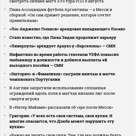
смотреть онлайн матч 3‑го тура РПЛ 8 августа
Глава Ассоциации футбола Аргентины — о Месси в
сборной: «Он сам примет решение, которое сочтет
правильным»
«Лос‑Анджелес Гэлакси» арендовал нападающего Лосано
Стало известно, где Люка Зидан продолжит карьеру
«Ливерпуль» арендует Араухо у «Барселоны» — СМИ
Инфантино во время работы генсеком УЕФА повысил
любовницу в должности и добился выплаты ей
выходного пособия — СМИ
«Эшторил» и «Фамаликау» сыграли вничью в матче
чемпионата Португалии
В Англии запретили использование сплошных
ограждений вдоль поля в матчах низших лиг после
смерти игрока
В «Интер Майами» рассказали об «эре после Месси»
Григорян: «У всех есть своя система, своя кухня. И
многие опасаются, что Дзюба может нарушить эту
кухню»
«Важно не терять свои очки. Там, где мы должны брать