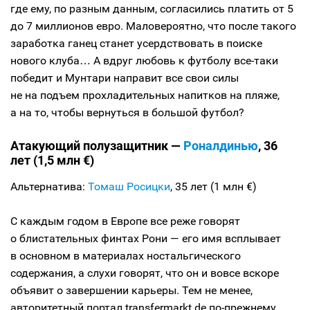
где ему, по разным данным, согласились платить от 5
до 7 миллионов евро. Маловероятно, что после такого
заработка ганец станет усердствовать в поиске
нового клуба… А вдруг любовь к футболу все-таки
победит и Мунтари направит все свои силы
не на подъем прохладительных напитков на пляже,
а на то, чтобы вернуться в большой футбол?
Атакующий полузащитник —
Роналдинью
, 36
лет (1,5 млн €)
Альтернатива:
Томаш Росицки
, 35 лет (1 млн €)
С каждым годом в Европе все реже говорят
о блистательных финтах Рони — его имя всплывает
в основном в материалах ностальгического
содержания, а слухи говорят, что он и вовсе вскоре
объявит о завершении карьеры. Тем не менее,
авторитетный портал transfermarkt.de по-прежнему