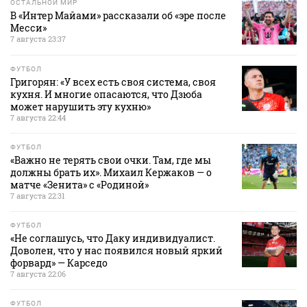
ОСТАЛЬНОЙ МИР
В «Интер Майами» рассказали об «эре после
Месси»
7 августа 23:37
ФУТБОЛ
Григорян: «У всех есть своя система, своя
кухня. И многие опасаются, что Дзюба
может нарушить эту кухню»
7 августа 22:44
ФУТБОЛ
«Важно не терять свои очки. Там, где мы
должны брать их». Михаил Кержаков — о
матче «Зенита» с «Родиной»
7 августа 22:31
ФУТБОЛ
«Не соглашусь, что Даку индивидуалист.
Доволен, что у нас появился новый яркий
форвард» — Карседо
7 августа 22:06
ФУТБОЛ