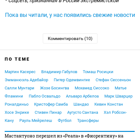
* Соцсеть, признанная в России экстремистской
Пока вы читали, у нас появились свежие новости
Комментировать (10)
ПО ТЕМЕ
Мартин Касерес
Владимир Габулов
Томаш Росицки
Эмманюэль Адебайор
Питер Одемвингие
Стефан Сессеньон
Салли Мунтари
Жозе Босингва
Мохамед Сиссоко
Матье
Фламини
Пабло Освальдо
Альваро Арбелоа
Марк Шварцер
Роналдиньо
Кристофер Самба
Шандао
Кевин Констан
Хосе Энрике
Стивен Пинар
Аугусто Сантана
Хэл Робсон-
Кану
Рауль Мейрелеш
Футбол
Трансферы
Мастантуоно перешел из «Реала» в «Фиорентину» на