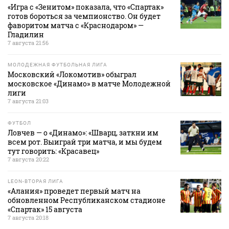
«Игра с «Зенитом» показала, что «Спартак»
готов бороться за чемпионство. Он будет
фаворитом матча с «Краснодаром» —
Гладилин
7 августа 21:56
МОЛОДЕЖНАЯ ФУТБОЛЬНАЯ ЛИГА
Московский «Локомотив» обыграл
московское «Динамо» в матче Молодежной
лиги
7 августа 21:03
ФУТБОЛ
Ловчев — о «Динамо»: «Шварц, заткни им
всем рот. Выиграй три матча, и мы будем
тут говорить: «Красавец»
7 августа 20:22
LEON-ВТОРАЯ ЛИГА
«Алания» проведет первый матч на
обновленном Республиканском стадионе
«Спартак» 15 августа
7 августа 20:18