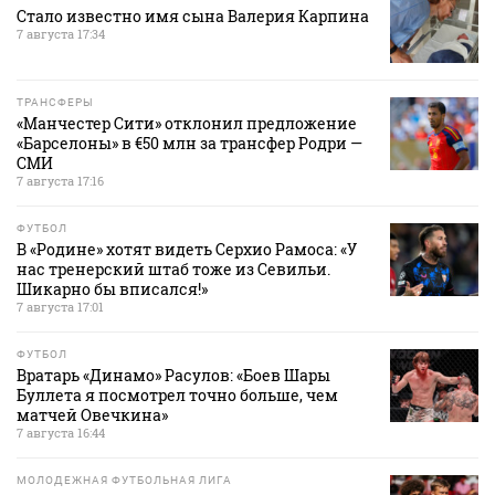
Стало известно имя сына Валерия Карпина
7 августа 17:34
ТРАНСФЕРЫ
«Манчестер Сити» отклонил предложение
«Барселоны» в €50 млн за трансфер Родри —
СМИ
7 августа 17:16
ФУТБОЛ
В «Родине» хотят видеть Серхио Рамоса: «У
нас тренерский штаб тоже из Севильи.
Шикарно бы вписался!»
7 августа 17:01
ФУТБОЛ
Вратарь «Динамо» Расулов: «Боев Шары
Буллета я посмотрел точно больше, чем
матчей Овечкина»
7 августа 16:44
МОЛОДЕЖНАЯ ФУТБОЛЬНАЯ ЛИГА