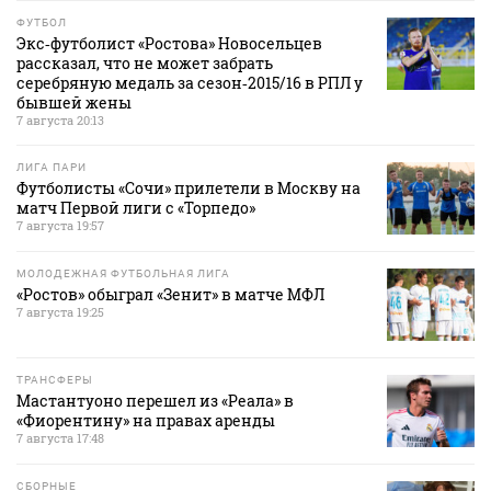
ФУТБОЛ
Экс‑футболист «Ростова» Новосельцев
рассказал, что не может забрать
серебряную медаль за сезон‑2015/16 в РПЛ у
бывшей жены
7 августа 20:13
ЛИГА ПАРИ
Футболисты «Сочи» прилетели в Москву на
матч Первой лиги с «Торпедо»
7 августа 19:57
МОЛОДЕЖНАЯ ФУТБОЛЬНАЯ ЛИГА
«Ростов» обыграл «Зенит» в матче МФЛ
7 августа 19:25
ТРАНСФЕРЫ
Мастантуоно перешел из «Реала» в
«Фиорентину» на правах аренды
7 августа 17:48
СБОРНЫЕ