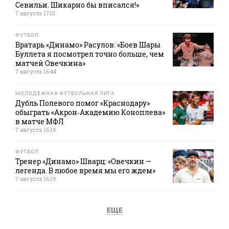
Севильи. Шикарно бы вписался!»
7 августа 17:01
ФУТБОЛ
Вратарь «Динамо» Расулов: «Боев Шары
Буллета я посмотрел точно больше, чем
матчей Овечкина»
7 августа 16:44
МОЛОДЕЖНАЯ ФУТБОЛЬНАЯ ЛИГА
Дубль Полевого помог «Краснодару»
обыграть «Акрон‑Академию Коноплева»
в матче МФЛ
7 августа 16:19
ФУТБОЛ
Тренер «Динамо» Шварц: «Овечкин —
легенда. В любое время мы его ждем»
7 августа 16:19
ЕЩЕ