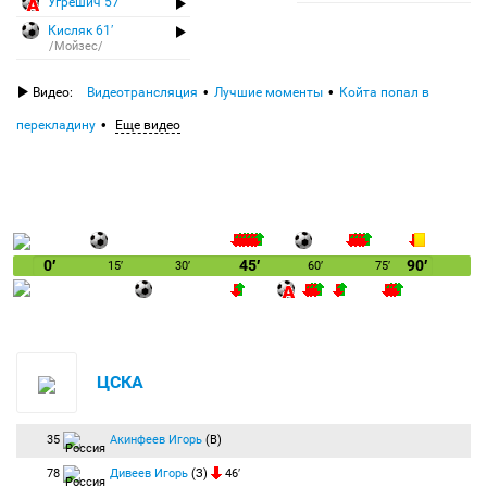
Угрешич 57′
Кисляк 61′
/Мойзес/
Видео:
Видеотрансляция
Лучшие моменты
Койта попал в
перекладину
Еще видео
0′
45′
90′
15′
30′
60′
75′
ЦСКА
35
Акинфеев Игорь
(В)
78
Дивеев Игорь
(З)
46′