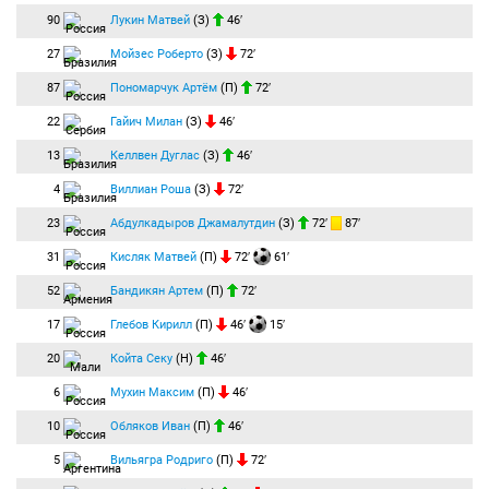
90
Лукин Матвей
(З)
46′
27
Мойзес Роберто
(З)
72′
87
Пономарчук Артём
(П)
72′
22
Гайич Милан
(З)
46′
13
Келлвен Дуглас
(З)
46′
4
Виллиан Роша
(З)
72′
23
Абдулкадыров Джамалутдин
(З)
72′
87′
31
Кисляк Матвей
(П)
72′
61′
52
Бандикян Артем
(П)
72′
17
Глебов Кирилл
(П)
46′
15′
20
Койта Секу
(Н)
46′
6
Мухин Максим
(П)
46′
10
Обляков Иван
(П)
46′
5
Вильягра Родриго
(П)
72′