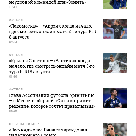
неудобной командой для «Зенита»
10:49
ФУТБОЛ
«Локомотив» — «Акрон»: когда начало,
где смотреть онлайн матч 3‑го тура РПЛ
8 августа
09:33
ФУТБОЛ
«Крылья Советов» — «Балтика»: когда
начало, где смотреть онлайн матч 3‑го
тура РПЛ 8 августа
08:56
ФУТБОЛ
Глава Ассоциации футбола Аргентины
— о Месси в сборной: «Он сам примет
решение, которое сочтет правильным»
08:48
ОСТАЛЬНОЙ МИР
«Лос‑Анджелес Гэлакси» арендовал
нападающего Лосано