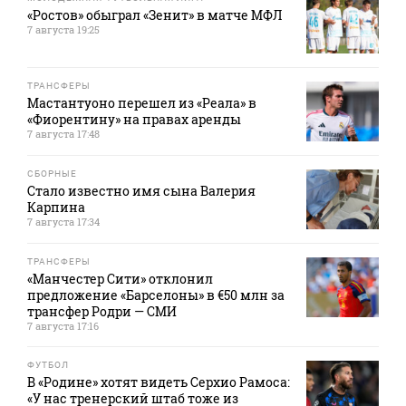
«Ростов» обыграл «Зенит» в матче МФЛ
7 августа 19:25
ТРАНСФЕРЫ
Мастантуоно перешел из «Реала» в
«Фиорентину» на правах аренды
7 августа 17:48
СБОРНЫЕ
Стало известно имя сына Валерия
Карпина
7 августа 17:34
ТРАНСФЕРЫ
«Манчестер Сити» отклонил
предложение «Барселоны» в €50 млн за
трансфер Родри — СМИ
7 августа 17:16
ФУТБОЛ
В «Родине» хотят видеть Серхио Рамоса:
«У нас тренерский штаб тоже из