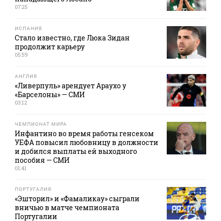
07:25
ИСПАНИЯ
Стало известно, где Люка Зидан
продолжит карьеру
05:59
АНГЛИЯ
«Ливерпуль» арендует Араухо у
«Барселоны» — СМИ
03:12
ЧЕМПИОНАТ МИРА
Инфантино во время работы генсеком
УЕФА повысил любовницу в должности
и добился выплаты ей выходного
пособия — СМИ
01:41
ПОРТУГАЛИЯ
«Эшторил» и «Фамаликау» сыграли
вничью в матче чемпионата
Португалии