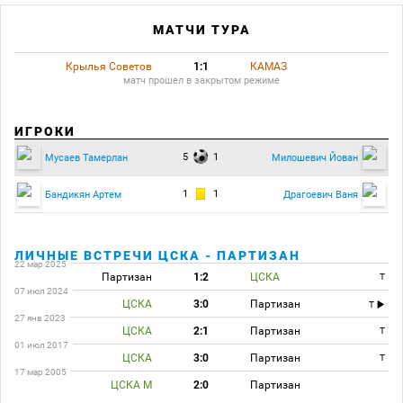
МАТЧИ ТУРА
Крылья Советов
1:1
КАМАЗ
матч прошел в закрытом режиме
ИГРОКИ
5
1
Мусаев Тамерлан
Милошевич Йован
1
1
Бандикян Артем
Драгоевич Ваня
ЛИЧНЫЕ ВСТРЕЧИ ЦСКА - ПАРТИЗАН
22 мар 2025
Партизан
1:2
ЦСКА
T
07 июл 2024
ЦСКА
3:0
Партизан
T
27 янв 2023
ЦСКА
2:1
Партизан
T
01 июл 2017
ЦСКА
3:0
Партизан
T
17 мар 2005
ЦСКА М
2:0
Партизан