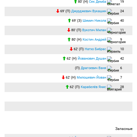
80′ (Н)
Сек Демба
19
69′ (П)
Джурджевич Вукашин
24
69′ (З)
Шимич Никола
40
80′ (П)
Вукотич Милан
11
80′ (Н)
Костич Андрей
9
62′ (П)
Натхо Бибрас
10
62′ (Н)
Йованович Душан
42
(П)
Драгоевич Ваня
6
62′ (Н)
Милошевич Йован
7
62′ (П)
Карабелёв Янис
28
Запасные