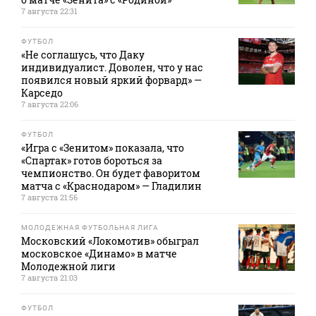
7 августа 22:31
ФУТБОЛ
«Не соглашусь, что Даку
индивидуалист. Доволен, что у нас
появился новый яркий форвард» —
Карседо
7 августа 22:06
ФУТБОЛ
«Игра с «Зенитом» показала, что
«Спартак» готов бороться за
чемпионство. Он будет фаворитом
матча с «Краснодаром» — Гладилин
7 августа 21:56
МОЛОДЕЖНАЯ ФУТБОЛЬНАЯ ЛИГА
Московский «Локомотив» обыграл
московское «Динамо» в матче
Молодежной лиги
7 августа 21:03
ФУТБОЛ