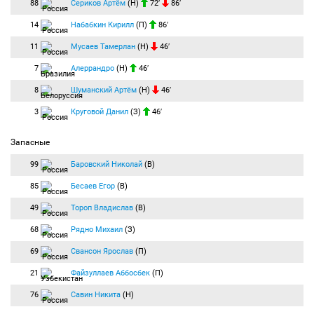
88
Сериков Артём
(Н)
72′
86′
14
Набабкин Кирилл
(П)
86′
11
Мусаев Тамерлан
(Н)
46′
7
Алеррандро
(Н)
46′
8
Шуманский Артём
(Н)
46′
3
Круговой Данил
(З)
46′
Запасные
99
Баровский Николай
(В)
85
Бесаев Егор
(В)
49
Тороп Владислав
(В)
68
Рядно Михаил
(З)
69
Свансон Ярослав
(П)
21
Файзуллаев Аббосбек
(П)
76
Савин Никита
(Н)