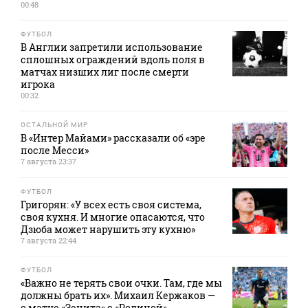
00:48
ФУТБОЛ
В Англии запретили использование
сплошных ограждений вдоль поля в
матчах низших лиг после смерти
игрока
00:32
ОСТАЛЬНОЙ МИР
В «Интер Майами» рассказали об «эре
после Месси»
7 августа 23:37
ФУТБОЛ
Григорян: «У всех есть своя система,
своя кухня. И многие опасаются, что
Дзюба может нарушить эту кухню»
7 августа 22:44
ФУТБОЛ
«Важно не терять свои очки. Там, где мы
должны брать их». Михаил Кержаков —
о матче «Зенита» с «Родиной»