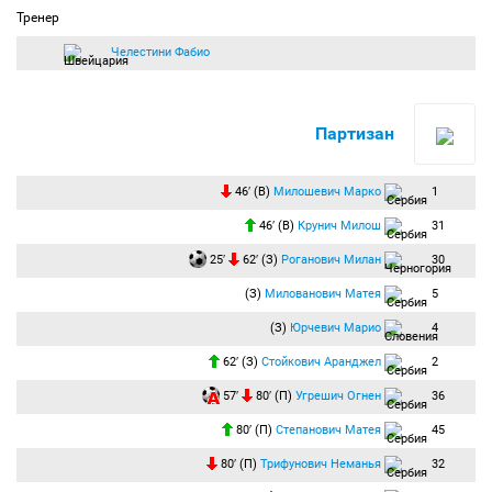
Тренер
Челестини Фабио
Партизан
46′ (В)
Милошевич Марко
1
46′ (В)
Крунич Милош
31
25′
62′ (З)
Роганович Милан
30
(З)
Милованович Матея
5
(З)
Юрчевич Марио
4
62′ (З)
Стойкович Аранджел
2
57′
80′ (П)
Угрешич Огнен
36
80′ (П)
Степанович Матея
45
80′ (П)
Трифунович Неманья
32