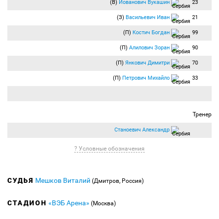
(В)
Йованович Вукашин
23
(З)
Васильевич Иван
21
(П)
Костич Богдан
99
(П)
Алилович Зоран
90
(П)
Янкович Димитри
70
(П)
Петрович Михайло
33
Тренер
Станоевич Александр
? Условные обозначения
СУДЬЯ
Мешков Виталий
(Дмитров, Россия)
СТАДИОН
«ВЭБ Арена»
(Москва)