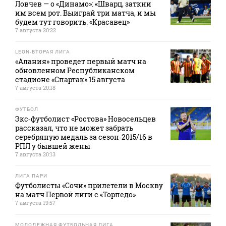
Ловчев — о «Динамо»: «Шварц, заткни
им всем рот. Выиграй три матча, и мы
будем тут говорить: «Красавец»
7 августа 20:22
LEON-ВТОРАЯ ЛИГА
«Алания» проведет первый матч на
обновленном Республиканском
стадионе «Спартак» 15 августа
7 августа 20:18
ФУТБОЛ
Экс‑футболист «Ростова» Новосельцев
рассказал, что не может забрать
серебряную медаль за сезон‑2015/16 в
РПЛ у бывшей жены
7 августа 20:13
ЛИГА ПАРИ
Футболисты «Сочи» прилетели в Москву
на матч Первой лиги с «Торпедо»
7 августа 19:57
МОЛОДЕЖНАЯ ФУТБОЛЬНАЯ ЛИГА