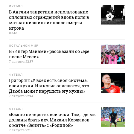
ФУТБОЛ
В Англии запретили использование
сплошных ограждений вдоль поля в
матчах низших лиг после смерти
игрока
00:32
ОСТАЛЬНОЙ МИР
В «Интер Майами» рассказали об «эре
после Месси»
7 августа 23:37
ФУТБОЛ
Григорян: «У всех есть своя система,
своя кухня. И многие опасаются, что
Дзюба может нарушить эту кухню»
7 августа 22:44
ФУТБОЛ
«Важно не терять свои очки. Там, где мы
должны брать их». Михаил Кержаков —
о матче «Зенита» с «Родиной»
7 августа 22:31