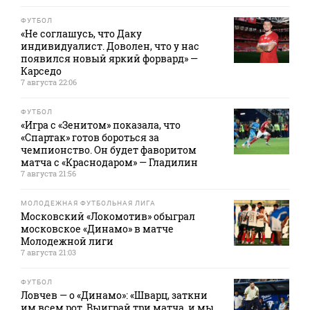
ФУТБОЛ
«Не соглашусь, что Даку
индивидуалист. Доволен, что у нас
появился новый яркий форвард» —
Карседо
7 августа 22:06
ФУТБОЛ
«Игра с «Зенитом» показала, что
«Спартак» готов бороться за
чемпионство. Он будет фаворитом
матча с «Краснодаром» — Гладилин
7 августа 21:56
МОЛОДЕЖНАЯ ФУТБОЛЬНАЯ ЛИГА
Московский «Локомотив» обыграл
московское «Динамо» в матче
Молодежной лиги
7 августа 21:03
ФУТБОЛ
Ловчев — о «Динамо»: «Шварц, заткни
им всем рот. Выиграй три матча, и мы