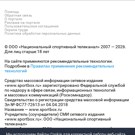
Помощь
Обратная связь
О портале
Реклама на портале
Пользовательское соглашение
Охрана труда
Политика обработки персональных данных
© ООО «Национальный спортивный телеканал» 2007 — 2026.
Для лиц старше 18 лет
На сайте применяются рекомендательные технологии.
Подробнее в
Правилах применения рекомендательных
технологий
Средство массовой информации сетевое издание
«www.sportbox.ru» зарегистрировано Федеральной службой
по надзору в сфере связи, информационных технологий
и массовых коммуникаций (Роскомнадзор).
Свидетельство о регистрации средства массовой информации
Эл № ФС77-72613 от 04.04.2018
Название — www.sportbox.ru
Учредитель (соучредители) СМИ сетевого издания
«www.sportbox.ru»: ООО «Национальный спортивный
телеканал»
Главный редактор СМИ сетевого издания «www.sportbox.ru»:
Конов В.А.
Мы используем файлы Сookie для корректной работы веб-сайта.