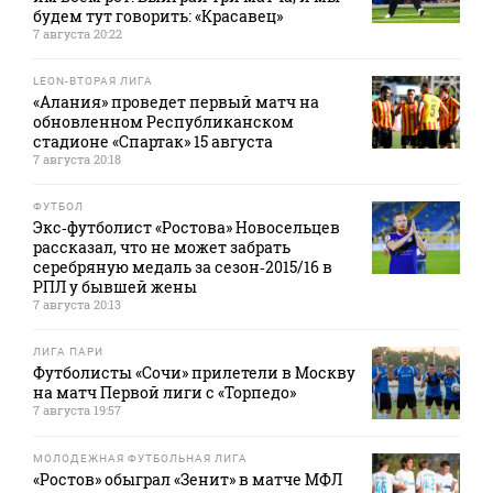
будем тут говорить: «Красавец»
7 августа 20:22
LEON-ВТОРАЯ ЛИГА
«Алания» проведет первый матч на
обновленном Республиканском
стадионе «Спартак» 15 августа
7 августа 20:18
ФУТБОЛ
Экс‑футболист «Ростова» Новосельцев
рассказал, что не может забрать
серебряную медаль за сезон‑2015/16 в
РПЛ у бывшей жены
7 августа 20:13
ЛИГА ПАРИ
Футболисты «Сочи» прилетели в Москву
на матч Первой лиги с «Торпедо»
7 августа 19:57
МОЛОДЕЖНАЯ ФУТБОЛЬНАЯ ЛИГА
«Ростов» обыграл «Зенит» в матче МФЛ