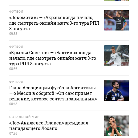
ФУТБОЛ
«Локомотив» — «Акрон»: когда начало,
где смотреть онлайн матч 3‑го тура РПЛ
8 августа
09:33
ФУТБОЛ
«Крылья Советов» — «Балтика»: когда
начало, где смотреть онлайн матч 3‑го
тура РПЛ 8 августа
08:56
ФУТБОЛ
Глава Ассоциации футбола Аргентины
— о Месси в сборной: «Он сам примет
решение, которое сочтет правильным»
08:48
ОСТАЛЬНОЙ МИР
«Лос‑Анджелес Гэлакси» арендовал
нападающего Лосано
07:25