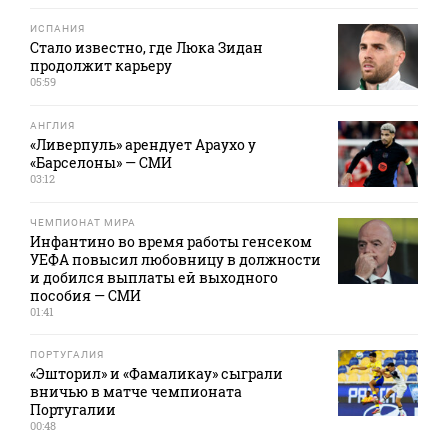
ИСПАНИЯ
Стало известно, где Люка Зидан
продолжит карьеру
05:59
АНГЛИЯ
«Ливерпуль» арендует Араухо у
«Барселоны» — СМИ
03:12
ЧЕМПИОНАТ МИРА
Инфантино во время работы генсеком
УЕФА повысил любовницу в должности
и добился выплаты ей выходного
пособия — СМИ
01:41
ПОРТУГАЛИЯ
«Эшторил» и «Фамаликау» сыграли
вничью в матче чемпионата
Португалии
00:48