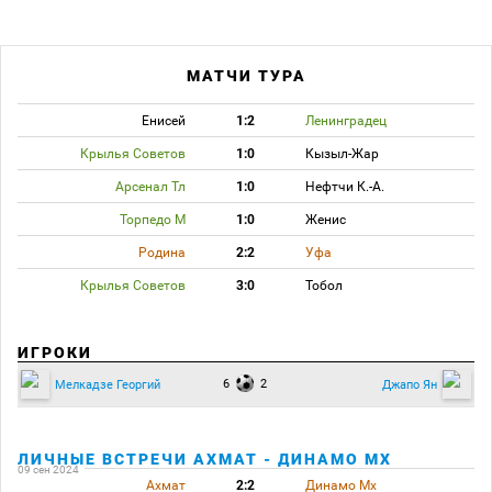
МАТЧИ ТУРА
Енисей
1:2
Ленинградец
Крылья Советов
1:0
Кызыл-Жар
Арсенал Тл
1:0
Нефтчи К.-А.
Торпедо М
1:0
Женис
Родина
2:2
Уфа
Крылья Советов
3:0
Тобол
ИГРОКИ
6
2
Мелкадзе Георгий
Джапо Ян
ЛИЧНЫЕ ВСТРЕЧИ АХМАТ - ДИНАМО МХ
09 сен 2024
Ахмат
2:2
Динамо Мх