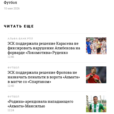
Футбол
10 мая 2026
ЧИТАТЬ ЕЩЕ
АЛЬФА-БАНК РПЛ
ЭСК поддержала решение Карасева не
фиксировать нарушение Алибекова на
форварде «Локомотива» Руденко
12:46
ФУТБОЛ
ЭСК поддержала решение Фролова не
назначать пенальти в ворота «Ахмата»
в матче со «Спартаком»
12:40
ФУТБОЛ
«Родина» арендовала нападающего
«Ахмата» Мансилью
12:24