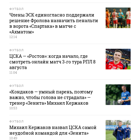
ФУТБОЛ
Члены ЭСК единогласно поддержали
решение Фролова назначить пенальти
в ворота «Спартака» в матче с
«Ахматом»
12:14
ФУТБОЛ
ЦСКА — «Ростов»: когда начало, где
смотреть онлайн матч 3‑го тура РПЛ 8
августа
11:04
ФУТБОЛ
«Кондаков — умный парень, поэтому
важно, чтобы голова не страдала» —
тренер «Зенита» Михаил Кержаков
10:53
ФУТБОЛ
Михаил Кержаков назвал ЦСКА самой
неудобной командой для «Зенита»
10:49