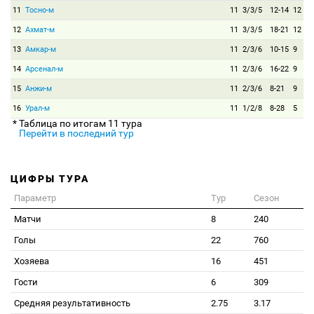
11
Тосно-м
11
3/3/5
12-14
12
12
Ахмат-м
11
3/3/5
18-21
12
13
Амкар-м
11
2/3/6
10-15
9
14
Арсенал-м
11
2/3/6
16-22
9
15
Анжи-м
11
2/3/6
8-21
9
16
Урал-м
11
1/2/8
8-28
5
* Таблица по итогам 11 тура
Перейти в последний тур
ЦИФРЫ ТУРА
Параметр
Тур
Сезон
Матчи
8
240
Голы
22
760
Хозяева
16
451
Гости
6
309
Средняя результативность
2.75
3.17