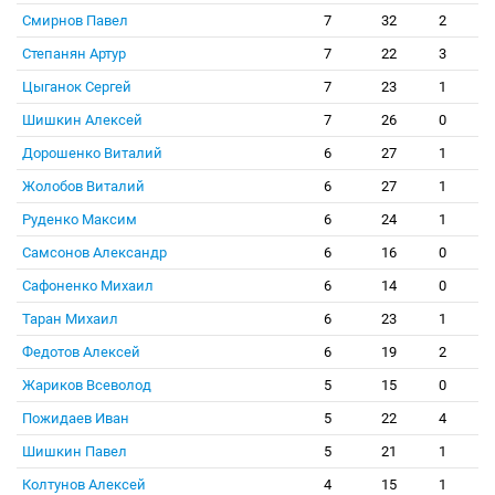
Смирнов Павел
7
32
2
Степанян Артур
7
22
3
Цыганок Сергей
7
23
1
Шишкин Алексей
7
26
0
Дорошенко Виталий
6
27
1
Жолобов Виталий
6
27
1
Руденко Максим
6
24
1
Самсонов Александр
6
16
0
Сафоненко Михаил
6
14
0
Таран Михаил
6
23
1
Федотов Алексей
6
19
2
Жариков Всеволод
5
15
0
Пожидаев Иван
5
22
4
Шишкин Павел
5
21
1
Колтунов Алексей
4
15
1