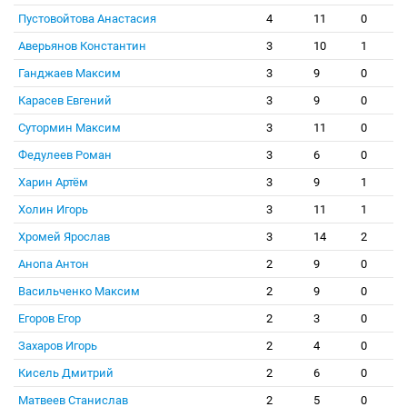
Пустовойтова Анастасия
4
11
0
Аверьянов Константин
3
10
1
Ганджаев Максим
3
9
0
Карасев Евгений
3
9
0
Сутормин Максим
3
11
0
Федулеев Роман
3
6
0
Харин Артём
3
9
1
Холин Игорь
3
11
1
Хромей Ярослав
3
14
2
Анопа Антон
2
9
0
Васильченко Максим
2
9
0
Егоров Егор
2
3
0
Захаров Игорь
2
4
0
Кисель Дмитрий
2
6
0
Матвеев Станислав
2
5
0