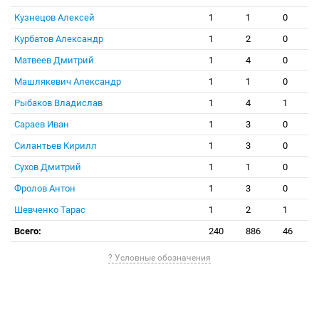
Кузнецов Алексей
1
1
0
Курбатов Александр
1
2
0
Матвеев Дмитрий
1
4
0
Машлякевич Александр
1
1
0
Рыбаков Владислав
1
4
1
Сараев Иван
1
3
0
Силантьев Кирилл
1
3
0
Сухов Дмитрий
1
1
0
Фролов Антон
1
3
0
Шевченко Тарас
1
2
1
Всего:
240
886
46
? Условные обозначения