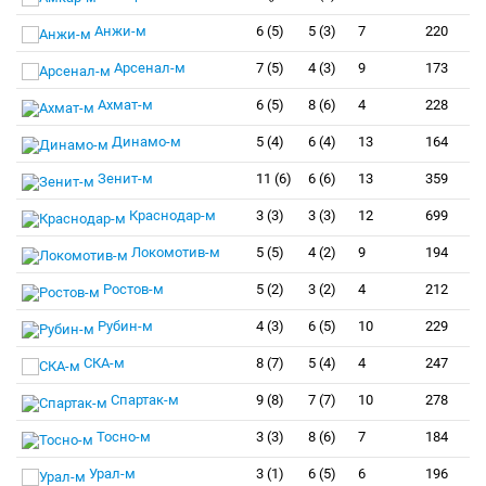
Анжи-м
6 (5)
5 (3)
7
220
Арсенал-м
7 (5)
4 (3)
9
173
Ахмат-м
6 (5)
8 (6)
4
228
Динамо-м
5 (4)
6 (4)
13
164
Зенит-м
11 (6)
6 (6)
13
359
Краснодар-м
3 (3)
3 (3)
12
699
Локомотив-м
5 (5)
4 (2)
9
194
Ростов-м
5 (2)
3 (2)
4
212
Рубин-м
4 (3)
6 (5)
10
229
СКА-м
8 (7)
5 (4)
4
247
Спартак-м
9 (8)
7 (7)
10
278
Тосно-м
3 (3)
8 (6)
7
184
Урал-м
3 (1)
6 (5)
6
196