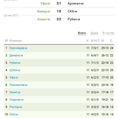
Уфа-м
3:1
Арсенал-м
Амкар-м
1:0
СКА-м
25 сен 2017
Ахмат-м
3:2
Рубин-м
Всего
Дома
В гостях
№
Команда
И
В/Н/П
М
О
1
Краснодар-м
11
7/3/1
29-13
24
2
Динамо-м
11
6/4/1
26-12
22
3
Рубин-м
11
7/1/3
22-18
22
4
ЦСКА-м
11
6/2/3
22-10
20
5
Уфа-м
11
6/2/3
17-10
20
6
Локомотив-м
11
5/3/3
23-16
18
7
Зенит-м
11
5/2/4
17-18
17
8
Спартак-м
11
5/1/5
19-21
16
9
Ростов-м
11
3/5/3
16-18
14
10
СКА-м
11
4/2/5
10-16
14