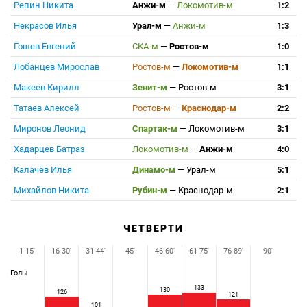
Репин Никита
Анжи-м
—
Локомотив-м
1:2
Некрасов Илья
Урал-м
—
Анжи-м
1:3
Гошев Евгений
СКА-м
—
Ростов-м
1:0
Лобанцев Мирослав
Ростов-м
—
Локомотив-м
1:1
Макеев Кирилл
Зенит-м
—
Ростов-м
3:1
Татаев Алексей
Ростов-м
—
Краснодар-м
2:2
Миронов Леонид
Спартак-м
—
Локомотив-м
3:1
Хадарцев Батраз
Локомотив-м
—
Анжи-м
4:0
Калачёв Илья
Динамо-м
—
Урал-м
5:1
Михайлов Никита
Рубин-м
—
Краснодар-м
2:1
ЧЕТВЕРТИ
1-15'
16-30'
31-44'
45'
46-60'
61-75'
76-89'
90'
Голы
133
130
126
121
101