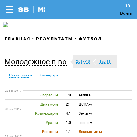
Войти
ГЛАВНАЯ
РЕЗУЛЬТАТЫ
ФУТБОЛ
Молодежное п-во
2017-18
Тур 11
Статистика
Календарь
22 сен 2017
Спартак-м
1:0
Анжи-м
Динамо-м
2:1
ЦСКА-м
23 сен 2017
Краснодар-м
4:1
Зенит-м
Урал-м
1:0
Тосно-м
Ростов-м
1:1
Локомотив-м
24 сен 2017