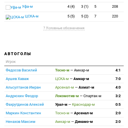
Уфа-м
4 (4)
3 (1)
5
208
ЦСКА-м
5 (5)
5 (2)
7
220
? Условные обозначения
АВТОГОЛЫ
Игрок
Федосов Василий
Тосно-м
—
Амкар-м
4:1
Аушев Хаваж
ЦСКА-м
—
Амкар-м
7:0
Альсултанов Имран
Арсенал-м
—
Ахмат-м
4:0
Андрюхин Феодор
Локомотив-м
—
Спартак-м
3:2
Фахрутдинов Алексей
Урал-м
—
Краснодар-м
0:5
Маркин Константин
Тосно-м
—
Арсенал-м
2:0
Ненахов Максим
Амкар-м
—
Динамо-м
2:0