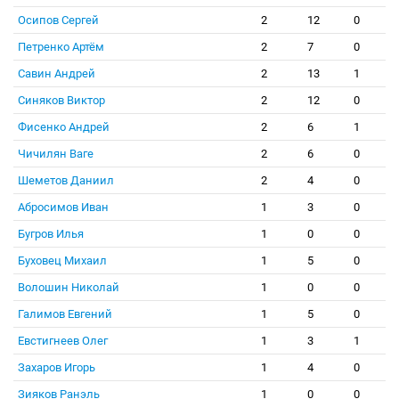
Осипов Сергей
2
12
0
Петренко Артём
2
7
0
Савин Андрей
2
13
1
Синяков Виктор
2
12
0
Фисенко Андрей
2
6
1
Чичилян Ваге
2
6
0
Шеметов Даниил
2
4
0
Абросимов Иван
1
3
0
Бугров Илья
1
0
0
Буховец Михаил
1
5
0
Волошин Николай
1
0
0
Галимов Евгений
1
5
0
Евстигнеев Олег
1
3
1
Захаров Игорь
1
4
0
Зияков Ранэль
1
0
0