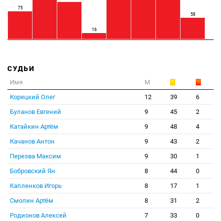
75
58
16
СУДЬИ
Имя
М
Корецкий Олег
12
39
6
Буланов Евгений
9
45
2
Катайкин Артём
9
48
4
Качанов Антон
9
43
2
Перезва Максим
9
30
1
Бобровский Ян
8
44
0
Капленков Игорь
8
17
1
Смолин Артём
8
31
2
Родионов Алексей
7
33
0