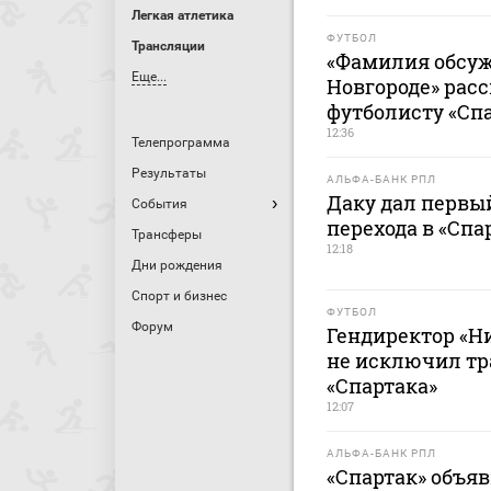
Легкая атлетика
ФУТБОЛ
Трансляции
«Фамилия обсуж
Еще...
Новгороде» расс
футболисту «Сп
12:36
Телепрограмма
Результаты
АЛЬФА-БАНК РПЛ
Даку дал первы
События
перехода в «Спа
Трансферы
12:18
Дни рождения
Спорт и бизнес
ФУТБОЛ
Форум
Гендиректор «Н
не исключил тр
«Спартака»
12:07
АЛЬФА-БАНК РПЛ
«Спартак» объяв