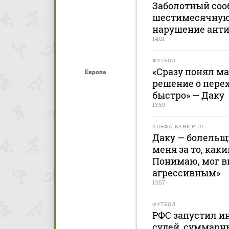
Заболотный соо
шестимесячную
нарушение ант
14:01
ФУТБОЛ
«Сразу понял ма
Европа
решение о перех
быстро» — Даку
13:59
АЛЬФА-БАНК РПЛ
Даку — болельщи
меня за то, каки
Понимаю, мог 
агрессивным»
13:57
ФУТБОЛ
РФС запустил и
судей, суммарны