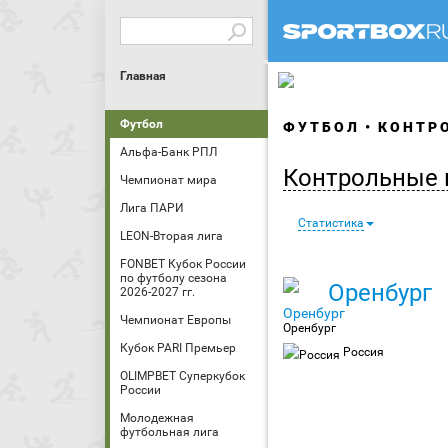
Главная
Футбол
ФУТБОЛ
КОНТРО
Альфа-Банк РПЛ
Контрольные 
Чемпионат мира
Лига ПАРИ
Статистика
LEON-Вторая лига
FONBET Кубок России
по футболу сезона
Оренбург
2026-2027 гг.
Чемпионат Европы
Оренбург
Кубок PARI Премьер
Россия
OLIMPBET Суперкубок
России
Молодежная
футбольная лига