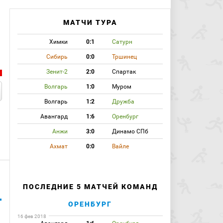
МАТЧИ ТУРА
Химки
0:1
Сатурн
Сибирь
0:0
Тршинец
Зенит-2
2:0
Спартак
Волгарь
1:0
Муром
Волгарь
1:2
Дружба
Авангард
1:6
Оренбург
Анжи
3:0
Динамо СПб
Ахмат
0:0
Вайле
ПОСЛЕДНИЕ 5 МАТЧЕЙ КОМАНД
ОРЕНБУРГ
16 фев 2018