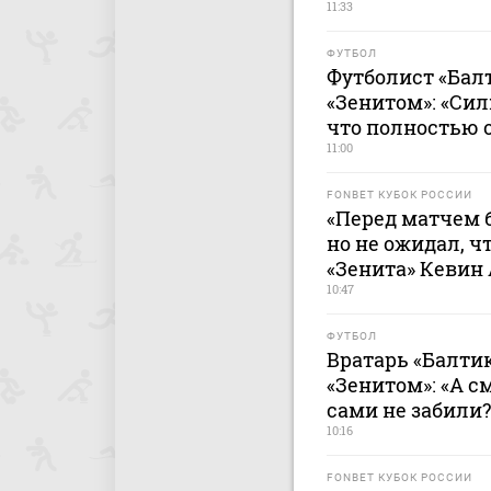
11:33
ФУТБОЛ
Футболист «Балт
«Зенитом»: «Сил
что полностью 
11:00
FONBET КУБОК РОССИИ
«Перед матчем 
но не ожидал, ч
«Зенита» Кевин
10:47
ФУТБОЛ
Вратарь «Балтик
«Зенитом»: «А с
сами не забили
10:16
FONBET КУБОК РОССИИ