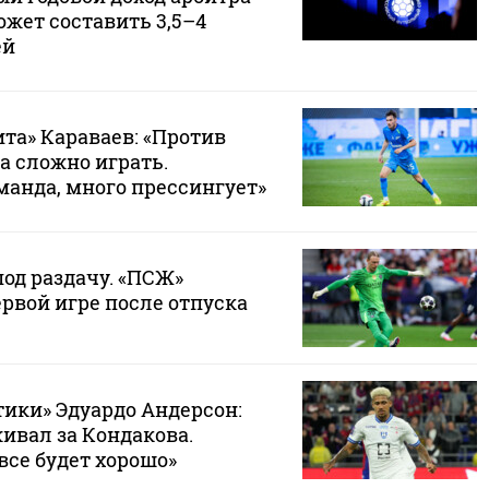
жет составить 3,5–4
ей
та» Караваев: «Против
а сложно играть.
манда, много прессингует»
од раздачу. «ПСЖ»
рвой игре после отпуска
тики» Эдуардо Андерсон:
ивал за Кондакова.
все будет хорошо»