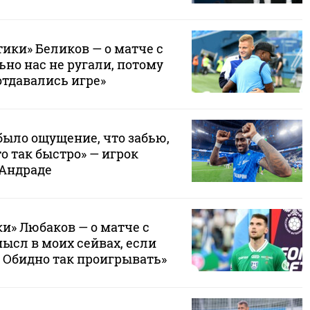
ики» Беликов — о матче с
ьно нас не ругали, потому
отдавались игре»
было ощущение, что забью,
то так быстро» — игрок
 Андраде
и» Любаков — о матче с
мысл в моих сейвах, если
? Обидно так проигрывать»