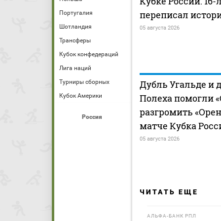
Кубке России. 16
переписал истори
Португалия
Шотландия
05 августа 2026
Трансферы
Кубок конфедераций
Лига наций
Турниры сборных
Дубль Угальде и 
Кубок Америки
Полеха помогли «
разгромить «Орен
Россия
матче Кубка Росс
05 августа 2026
ЧИТАТЬ ЕЩЕ
АЛЬФА-БАНК РПЛ