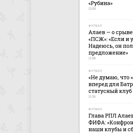
«Рубина»
12:00
ФУТБОЛ
Алаев — о срыве
«ПСЖ»: «Если и 
Надеюсь, он по
предложение»
11:58
ФУТБОЛ
«Не думаю, что 
вперед для Батр
статусный клуб
11:36
ФУТБОЛ
Глава РПЛ Алаев
ФИФА: «Конфрон
наши клубы и сб