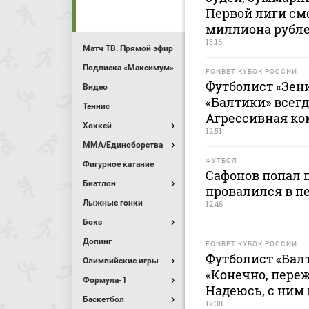
Первой лиги смо
миллиона рубл
13:16
Матч ТВ. Прямой эфир
Подписка «Максимум»
FONBET КУБОК РОССИИ
Футболист «Зени
Видео
«Балтики» всегд
Теннис
Агрессивная ко
Хоккей
12:51
MMA/Единоборства
ФУТБОЛ
Фигурное катание
Сафонов попал п
Биатлон
провалился в пе
Лыжные гонки
12:46
Бокс
Допинг
FONBET КУБОК РОССИИ
Футболист «Бал
Олимпийские игры
«Конечно, переж
Формула-1
Надеюсь, с ним 
Баскетбол
12:38