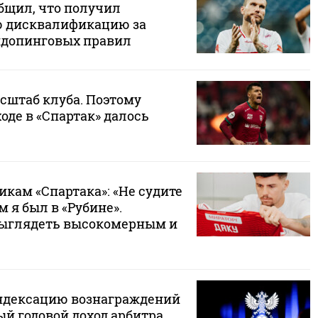
бщил, что получил
 дисквалификацию за
идопинговых правил
сштаб клуба. Поэтому
оде в «Спартак» далось
кам «Спартака»: «Не судите
м я был в «Рубине».
выглядеть высокомерным и
ндексацию вознаграждений
й годовой доход арбитра