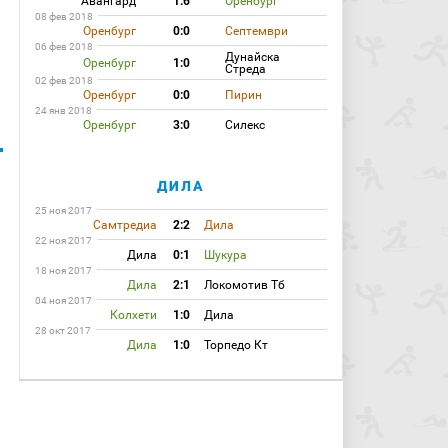
Авангард
1:6
Оренбург
08 фев 2018
Оренбург
0:0
Септември
06 фев 2018
Дунайска
Оренбург
1:0
Стреда
02 фев 2018
Оренбург
0:0
Пирин
24 янв 2018
Оренбург
3:0
Силекс
ДИЛА
25 ноя 2017
Самтредиа
2:2
Дила
22 ноя 2017
Дила
0:1
Шукура
18 ноя 2017
Дила
2:1
Локомотив Тб
04 ноя 2017
Колхети
1:0
Дила
28 окт 2017
Дила
1:0
Торпедо Кт