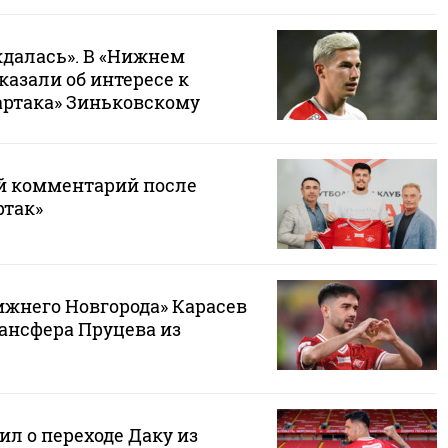
далась». В «Нижнем
казали об интересе к
артака» Зиньковскому
й комментарий после
ртак»
ижнего Новгорода» Карасев
ансфера Пруцева из
ил о переходе Даку из