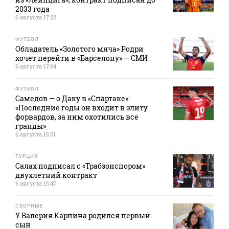
2033 года
6 августа 17:22
ФУТБОЛ
Обладатель «Золотого мяча» Родри
хочет перейти в «Барселону» — СМИ
6 августа 17:04
ФУТБОЛ
Самедов — о Даку в «Спартаке»:
«Последние годы он входит в элиту
форвардов, за ним охотились все
гранды»
6 августа 15:51
ТУРЦИЯ
Салах подписал с «Трабзонспором»
двухлетний контракт
6 августа 15:47
СБОРНЫЕ
У Валерия Карпина родился первый
сын