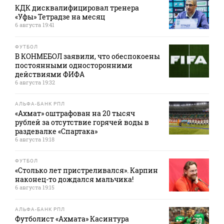
КДК дисквалифицировал тренера
«Уфы» Тетрадзе на месяц
6 августа 19:41
ФУТБОЛ
В КОНМЕБОЛ заявили, что обеспокоены
постоянными односторонними
действиями ФИФА
6 августа 19:32
АЛЬФА-БАНК РПЛ
«Ахмат» оштрафован на 20 тысяч
рублей за отсутствие горячей воды в
раздевалке «Спартака»
6 августа 19:18
ФУТБОЛ
«Столько лет пристреливался». Карпин
наконец-то дождался мальчика!
6 августа 19:15
АЛЬФА-БАНК РПЛ
Футболист «Ахмата» Касинтура