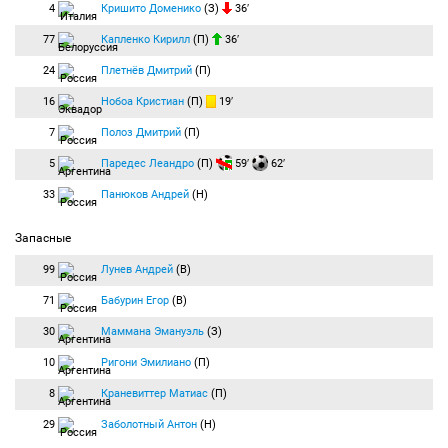
4
Кришито Доменико
(З)
36′
77
Капленко Кирилл
(П)
36′
24
Плетнёв Дмитрий
(П)
16
Нобоа Кристиан
(П)
19′
7
Полоз Дмитрий
(П)
5
Паредес Леандро
(П)
59′
62′
33
Панюков Андрей
(Н)
Запасные
99
Лунев Андрей
(В)
71
Бабурин Егор
(В)
30
Маммана Эмануэль
(З)
10
Ригони Эмилиано
(П)
8
Краневиттер Матиас
(П)
29
Заболотный Антон
(Н)