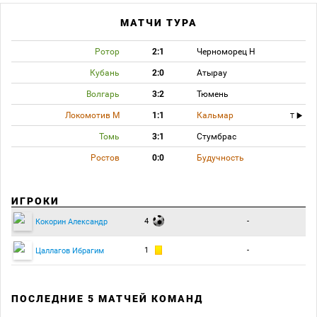
МАТЧИ ТУРА
Ротор
2:1
Черноморец Н
Кубань
2:0
Атырау
Волгарь
3:2
Тюмень
Локомотив М
1:1
Кальмар
T
Томь
3:1
Стумбрас
Ростов
0:0
Будучность
ИГРОКИ
4
-
Кокорин Александр
1
-
Цаллагов Ибрагим
ПОСЛЕДНИЕ 5 МАТЧЕЙ КОМАНД