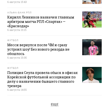
6 августа 15:43
АЛЬФА-БАНК РПЛ
Кирилл Левников назначен главным
арбитром матча РПЛ «Спартак» —
«Краснодар»
6 августа 15:15
ФУТБОЛ
Месси вернулся после ЧМ и сразу
устроил шоу! Без нового рекорда не
обошлось
6 августа 15:05
ФУТБОЛ
Полиция Сеула провела обыск в офисах
Корейской футбольной ассоциации по
делу о назначении бывшего главного
тренера
6 августа 14:55
ЕЩЕ