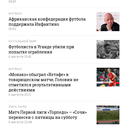
04:25
ФУТБОЛ
Африканская конфедерация футбола
поддержала Инфантино
00:52
ОСТАЛЬНОЙ МИР
Футболиста в Уганде убили при
попытке ограбления
6 августа 23:41
ФУТБОЛ
«Монако» обыграл «Хетафе» в
товарищеском матче, Головин не
отметился результативными
действиями
6 августа 23:11
ЛИГА ПАРИ
Матч Первой лиги «Торпедо» — «Сочи»
перенесен с пятницы на субботу
6 августа 22:44