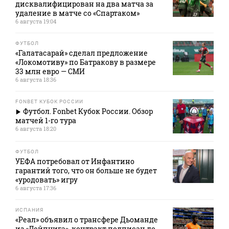
дисквалифицирован на два матча за
удаление в матче со «Спартаком»
6 августа 19:04
ФУТБОЛ
«Галатасарай» сделал предложение
«Локомотиву» по Батракову в размере
33 млн евро — СМИ
6 августа 18:36
FONBET КУБОК РОССИИ
Футбол. Fonbet Кубок России. Обзор
матчей 1-го тура
6 августа 18:20
ФУТБОЛ
УЕФА потребовал от Инфантино
гарантий того, что он больше не будет
«уродовать» игру
6 августа 17:36
ИСПАНИЯ
«Реал» объявил о трансфере Дьоманде
из «Лейпцига», контракт подписан до