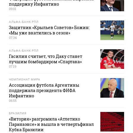
поддержку Инфантино
09:01
АЛЬФА-БАНК РПЛ
Защитник «Крыльев Советов» Божин:
«Мы уже вкатились в сезон»
07:34
АЛЬФА-БАНК РПЛ
Гасилин считает, что Даку станет
лучшим бомбардиром «Спартака»
07:19
ЧЕМПИОНАТ МИРА
Ассоциация футбола Аргентины
поддержала президента ФИФА
Инфантино
06:55
БРАЗИЛИЯ
«Витория» разгромила «Атлетико
Паранаэнсе» и вышла в четвертьфинал
Кубка Бразилии