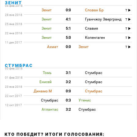
ЗЕНИТ
04 фев 2018
Зенит
0:0
Слован Бр
T
28 янв 2018
Зенит
4:1
Гуанчжоу Эвергранд
T
25 янв 2018
Зенит
5:1
Славия
T
22 янв 2018
Зенит
5:0
Копенгаген
T
11 дек 2017
Ахмат
0:0
Зенит
T
СТУМБРАС
05 фев 2018
Томь
3:1
Стумбрас
01 фев 2018
Енисей
3:2
Стумбрас
23 янв 2018
Динамо М
0:0
Стумбрас
22 окт 2017
Стумбрас
0:3
Утенис
12 окт 2017
Атлантас
3:2
Стумбрас
КТО ПОБЕДИТ? ИТОГИ ГОЛОСОВАНИЯ: