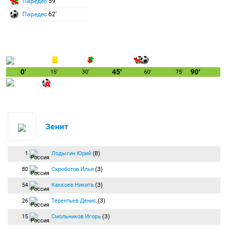
Паредес
59′
Паредес
62′
0′
45′
90′
15′
30′
60′
75′
Зенит
1
Лодыгин Юрий
(В)
80
Скроботов Илья
(З)
54
Каккоев Никита
(З)
26
Терентьев Денис
(З)
15
Смольников Игорь
(З)