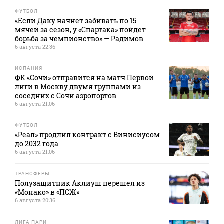
ФУТБОЛ
«Если Даку начнет забивать по 15
мячей за сезон, у «Спартака» пойдет
борьба за чемпионство» — Радимов
6 августа 22:36
ИСПАНИЯ
ФК «Сочи» отправится на матч Первой
лиги в Москву двумя группами из
соседних с Сочи аэропортов
6 августа 21:06
ФУТБОЛ
«Реал» продлил контракт с Винисиусом
до 2032 года
6 августа 21:06
ТРАНСФЕРЫ
Полузащитник Аклиуш перешел из
«Монако» в «ПСЖ»
6 августа 20:36
ЛИГА ПАРИ