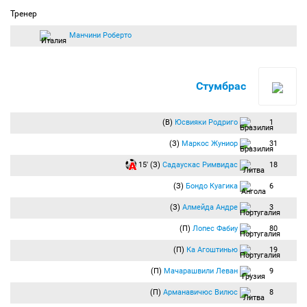
Тренер
Манчини Роберто
Стумбрас
(В)
Юсвияки Родриго
1
(З)
Маркос Жуниор
31
15′ (З)
Садаускас Римвидас
18
(З)
Бондо Куагика
6
(З)
Алмейда Андре
3
(П)
Лопес Фабиу
80
(П)
Ка Агоштинью
19
(П)
Мачарашвили Леван
9
(П)
Арманавичюс Вилюс
8