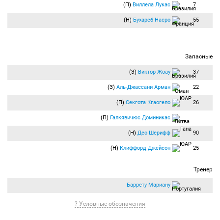
(П)
Виллела Лукас
7
(Н)
Бухареб Насро
55
Запасные
(З)
Виктор Жоау
37
(З)
Аль-Джассани Арман
22
(П)
Секгота Кгаогело
26
(П)
Галкявичюс Доминикас
(Н)
Део Шерифф
90
(Н)
Клиффорд Джейсон
25
Тренер
Баррету Мариану
? Условные обозначения