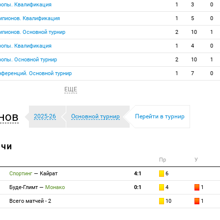
вропы. Квалификация
1
3
0
емпионов. Квалификация
1
5
0
мпионов. Основной турнир
2
10
1
вропы. Квалификация
1
4
0
ропы. Основной турнир
2
10
1
нференций. Основной турнир
1
7
0
ЕЩЕ
нов
2025-26
Основной турнир
Перейти в турнир
ТЧИ
Пр
У
Спортинг
—
Кайрат
4:1
6
Буде-Глимт
—
Монако
0:1
4
1
Всего матчей - 2
10
1