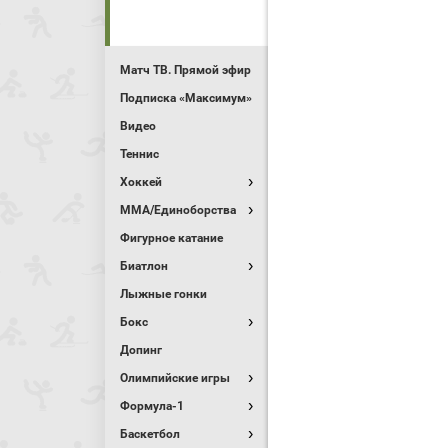
Матч ТВ. Прямой эфир
Подписка «Максимум»
Видео
Теннис
Хоккей
MMA/Единоборства
Фигурное катание
Биатлон
Лыжные гонки
Бокс
Допинг
Олимпийские игры
Формула-1
Баскетбол