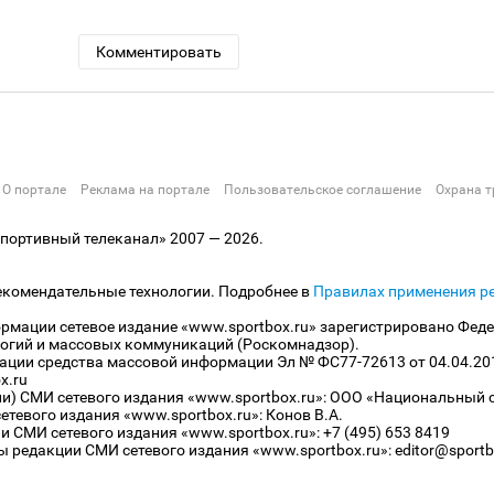
Комментировать
О портале
Реклама на портале
Пользовательское соглашение
Охрана т
ортивный телеканал» 2007 — 2026.
екомендательные технологии. Подробнее в
Правилах применения р
рмации сетевое издание «www.sportbox.ru» зарегистрировано Феде
огий и массовых коммуникаций (Роскомнадзор).
рации средства массовой информации Эл № ФС77-72613 от 04.04.20
x.ru
ли) СМИ сетевого издания «www.sportbox.ru»: ООО «Национальный 
тевого издания «www.sportbox.ru»: Конов В.А.
 СМИ сетевого издания «www.sportbox.ru»: +7 (495) 653 8419
 редакции СМИ сетевого издания «www.sportbox.ru»: editor@sportb