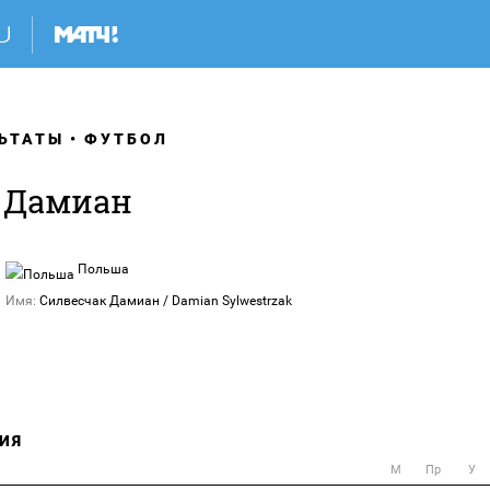
ЬТАТЫ
ФУТБОЛ
 Дамиан
Польша
Имя:
Силвесчак Дамиан / Damian Sylwestrzak
ИЯ
М
Пр
У