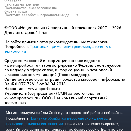
О портале
Реклама на портале
Пользовательское соглашение
Охрана труда
Политика обработки персональных данных
© ООО «Национальный спортивный телеканал» 2007 — 2026.
Для лиц старше 18 лет
На сайте применяются рекомендательные технологии.
Подробнее в
Правилах применения рекомендательных
технологий
Средство массовой информации сетевое издание
«www.sportbox.ru» зарегистрировано Федеральной службой
по надзору в сфере связи, информационных технологий
и массовых коммуникаций (Роскомнадзор).
Свидетельство о регистрации средства массовой информации
Эл № ФС77-72613 от 04.04.2018
Название — www.sportbox.ru
Учредитель (соучредители) СМИ сетевого издания
«www.sportbox.ru»: ООО «Национальный спортивный
телеканал»
Главный редактор СМИ сетевого издания «www.sportbox.ru»:
Конов В.А.
Мы используем файлы Сookie для корректной работы веб-сайта.
Номер телефона редакции СМИ сетевого издания
Подробнее в
Политике обработки персональных данных
и
«www.sportbox.ru»: +7 (495) 653 8419
Пользовательском соглашении
. Нажмите на кнопку «Хорошо»,
Адрес электронной почты редакции СМИ сетевого издания
если Вы согласны на использование файлов cookie. Если нет, то
«www.sportbox.ru»: editor@sportbox.ru