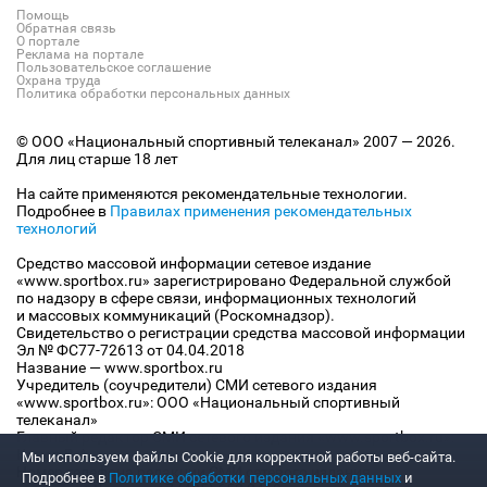
Помощь
Обратная связь
О портале
Реклама на портале
Пользовательское соглашение
Охрана труда
Политика обработки персональных данных
© ООО «Национальный спортивный телеканал» 2007 — 2026.
Для лиц старше 18 лет
На сайте применяются рекомендательные технологии.
Подробнее в
Правилах применения рекомендательных
технологий
Средство массовой информации сетевое издание
«www.sportbox.ru» зарегистрировано Федеральной службой
по надзору в сфере связи, информационных технологий
и массовых коммуникаций (Роскомнадзор).
Свидетельство о регистрации средства массовой информации
Эл № ФС77-72613 от 04.04.2018
Название — www.sportbox.ru
Учредитель (соучредители) СМИ сетевого издания
«www.sportbox.ru»: ООО «Национальный спортивный
телеканал»
Главный редактор СМИ сетевого издания «www.sportbox.ru»:
Конов В.А.
Мы используем файлы Сookie для корректной работы веб-сайта.
Номер телефона редакции СМИ сетевого издания
Подробнее в
Политике обработки персональных данных
и