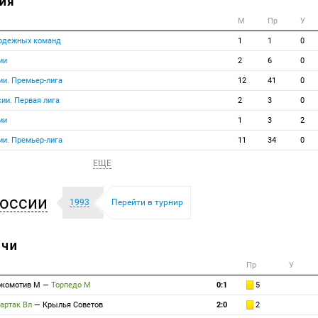
ИЯ
М
Пр
У
лодежных команд
1
1
0
ии
2
6
0
ии. Премьер-лига
12
41
0
ии. Первая лига
2
3
0
ии
1
3
2
ии. Премьер-лига
11
34
0
ЕЩЕ
оссии
1993
Перейти в турнир
ТЧИ
Пр
У
комотив М
—
Торпедо М
0:1
5
артак Вл
—
Крылья Советов
2:0
2