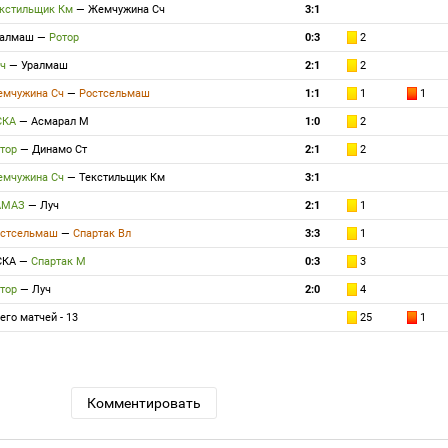
кстильщик Км
—
Жемчужина Сч
3:1
ралмаш
—
Ротор
0:3
2
ч
—
Уралмаш
2:1
2
мчужина Сч
—
Ростсельмаш
1:1
1
1
СКА
—
Асмарал М
1:0
2
тор
—
Динамо Ст
2:1
2
мчужина Сч
—
Текстильщик Км
3:1
АМАЗ
—
Луч
2:1
1
стсельмаш
—
Спартак Вл
3:3
1
СКА
—
Спартак М
0:3
3
тор
—
Луч
2:0
4
его матчей - 13
25
1
Комментировать