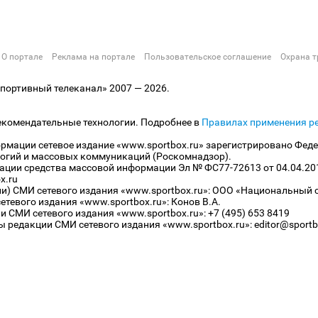
О портале
Реклама на портале
Пользовательское соглашение
Охрана т
ортивный телеканал» 2007 — 2026.
екомендательные технологии. Подробнее в
Правилах применения р
рмации сетевое издание «www.sportbox.ru» зарегистрировано Феде
огий и массовых коммуникаций (Роскомнадзор).
рации средства массовой информации Эл № ФС77-72613 от 04.04.20
x.ru
ли) СМИ сетевого издания «www.sportbox.ru»: ООО «Национальный 
тевого издания «www.sportbox.ru»: Конов В.А.
 СМИ сетевого издания «www.sportbox.ru»: +7 (495) 653 8419
 редакции СМИ сетевого издания «www.sportbox.ru»: editor@sportb