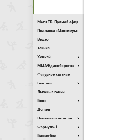
Матч ТВ. Прямой эфир
Подписка «Максимум»
Видео
Теннис
Хоккей
MMA/Единоборства
Фигурное катание
Биатлон
Лыжные гонки
Бокс
Допинг
Олимпийские игры
Формула-1
Баскетбол