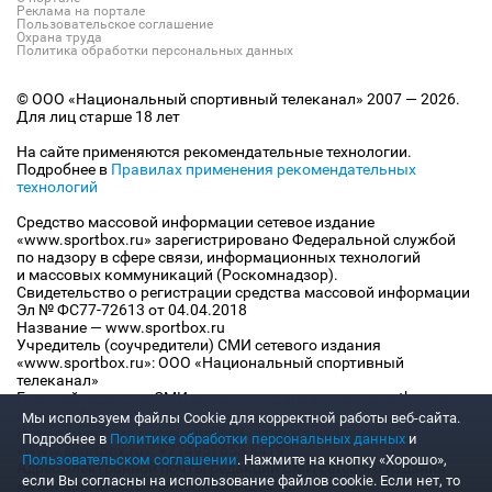
Реклама на портале
Пользовательское соглашение
Охрана труда
Политика обработки персональных данных
© ООО «Национальный спортивный телеканал» 2007 — 2026.
Для лиц старше 18 лет
На сайте применяются рекомендательные технологии.
Подробнее в
Правилах применения рекомендательных
технологий
Средство массовой информации сетевое издание
«www.sportbox.ru» зарегистрировано Федеральной службой
по надзору в сфере связи, информационных технологий
и массовых коммуникаций (Роскомнадзор).
Свидетельство о регистрации средства массовой информации
Эл № ФС77-72613 от 04.04.2018
Название — www.sportbox.ru
Учредитель (соучредители) СМИ сетевого издания
«www.sportbox.ru»: ООО «Национальный спортивный
телеканал»
Главный редактор СМИ сетевого издания «www.sportbox.ru»:
Конов В.А.
Мы используем файлы Сookie для корректной работы веб-сайта.
Номер телефона редакции СМИ сетевого издания
Подробнее в
Политике обработки персональных данных
и
«www.sportbox.ru»: +7 (495) 653 8419
Пользовательском соглашении
. Нажмите на кнопку «Хорошо»,
Адрес электронной почты редакции СМИ сетевого издания
если Вы согласны на использование файлов cookie. Если нет, то
«www.sportbox.ru»: editor@sportbox.ru