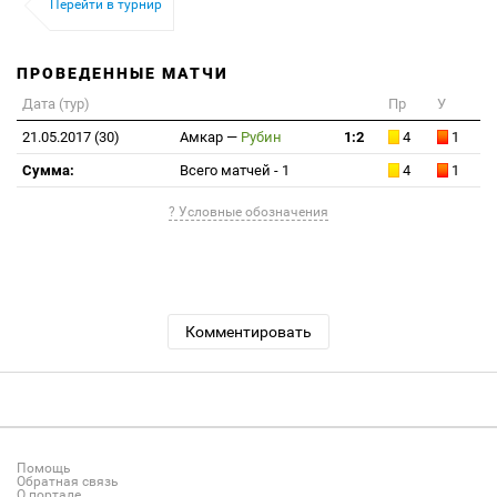
Перейти в турнир
ПРОВЕДЕННЫЕ МАТЧИ
Дата (тур)
Пр
У
21.05.2017 (30)
Амкар
—
Рубин
1:2
4
1
Сумма:
Всего матчей - 1
4
1
? Условные обозначения
Комментировать
Помощь
Обратная связь
О портале