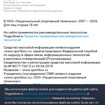
Реклама на портале
Пользовательское соглашение
Охрана труда
Политика обработки персональных данных
© ООО «Национальный спортивный телеканал» 2007 — 2026.
Для лиц старше 18 лет
На сайте применяются рекомендательные технологии.
Подробнее в
Правилах применения рекомендательных
технологий
Средство массовой информации сетевое издание
«www.sportbox.ru» зарегистрировано Федеральной службой
по надзору в сфере связи, информационных технологий
и массовых коммуникаций (Роскомнадзор).
Свидетельство о регистрации средства массовой информации
Эл № ФС77-72613 от 04.04.2018
Название — www.sportbox.ru
Учредитель (соучредители) СМИ сетевого издания
«www.sportbox.ru»: ООО «Национальный спортивный
телеканал»
Главный редактор СМИ сетевого издания «www.sportbox.ru»:
Конов В.А.
Мы используем файлы Сookie для корректной работы веб-сайта.
Номер телефона редакции СМИ сетевого издания
Подробнее в
Политике обработки персональных данных
и
«www.sportbox.ru»: +7 (495) 653 8419
Пользовательском соглашении
. Нажмите на кнопку «Хорошо»,
Адрес электронной почты редакции СМИ сетевого издания
если Вы согласны на использование файлов cookie. Если нет, то
«www.sportbox.ru»: editor@sportbox.ru