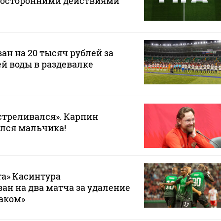
осторонними действиями
ан на 20 тысяч рублей за
ей воды в раздевалке
стреливался». Карпин
лся мальчика!
а» Касинтура
н на два матча за удаление
таком»