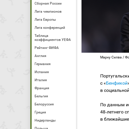
Сборная России
Лига чемпионов
Лига Европы
Лига конференций
Таблица
коэффициентов УЕФА
Рейтинг ФИФА
Англия
Марку Силва / Фот
Германия
Испания
Португальск
Италия
с «
Бенфикой
Франция
в социальной
Бельгия
По данным и
Белоруссия
48‑летнего с
Греция
в ближайшие
Нидерланды
Польша