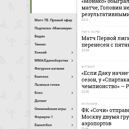
«Монако» обыграл
матче, Головин н
результативным
23:11
Матч ТВ. Прямой эфир
Подписка «Максимум»
ЛИГА ПАРИ
Видео
Матч Первой лиги
перенесен с пятн
Теннис
22:44
Хоккей
MMA/Единоборства
ФУТБОЛ
Фигурное катание
«Если Даку начнет
Биатлон
сезон, у «Спартак
Лыжные гонки
чемпионство» — 
22:36
Бокс
Допинг
ИСПАНИЯ
ФК «Сочи» отправ
Олимпийские игры
Москву двумя гру
Формула-1
аэропортов
Баскетбол
21:06