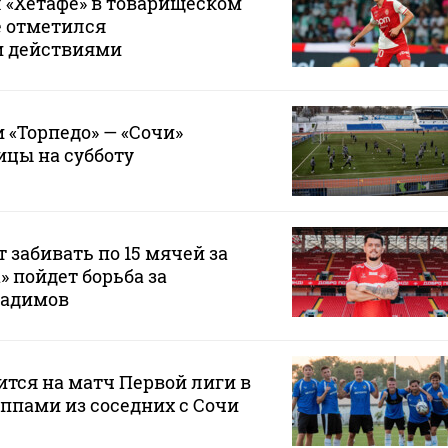
 «Хетафе» в товарищеском
е отметился
и действиями
 «Торпедо» — «Сочи»
ицы на субботу
 забивать по 15 мячей за
а» пойдет борьба за
Радимов
ится на матч Первой лиги в
ппами из соседних с Сочи