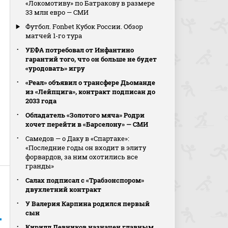
«Локомотиву» по Батракову в размере
33 млн евро — СМИ
Футбол. Fonbet Кубок России. Обзор
матчей 1-го тура
УЕФА потребовал от Инфантино
гарантий того, что он больше не будет
«уродовать» игру
«Реал» объявил о трансфере Дьоманде
из «Лейпцига», контракт подписан до
2033 года
Обладатель «Золотого мяча» Родри
хочет перейти в «Барселону» — СМИ
Самедов — о Даку в «Спартаке»:
«Последние годы он входит в элиту
форвардов, за ним охотились все
гранды»
Салах подписал с «Трабзонспором»
двухлетний контракт
У Валерия Карпина родился первый
сын
Кирилл Левников назначен главным