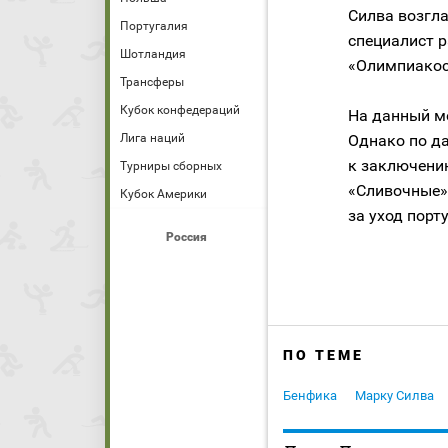
Силва возгла
Португалия
специалист р
Шотландия
«Олимпиакосе
Трансферы
Кубок конфедераций
На данный м
Лига наций
Однако по д
к заключени
Турниры сборных
«Сливочные»
Кубок Америки
за уход порт
Россия
ПО ТЕМЕ
Бенфика
Марку Силва