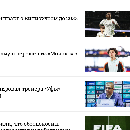
онтракт с Винисиусом до 2032
лиуш перешел из «Монако» в
ировал тренера «Уфы»
ц
или, что обеспокоены