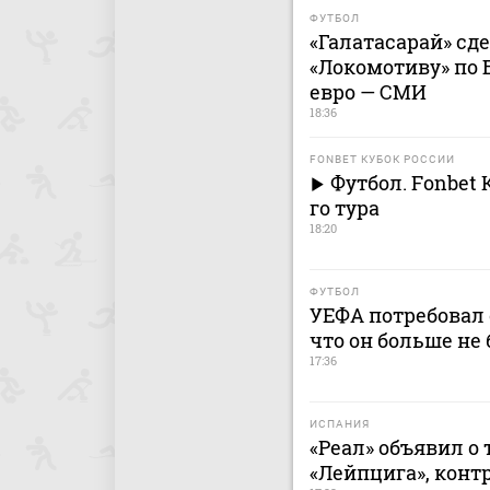
ФУТБОЛ
«Галатасарай» сд
«Локомотиву» по 
евро — СМИ
18:36
FONBET КУБОК РОССИИ
Футбол. Fonbet 
го тура
18:20
ФУТБОЛ
УЕФА потребовал 
что он больше не 
17:36
ИСПАНИЯ
«Реал» объявил о
«Лейпцига», контр