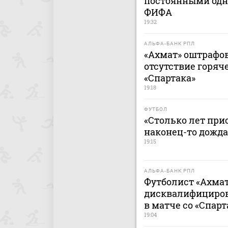
постоянными одн
ФИФА
19:32
АЛЬФА-БАНК РПЛ
«Ахмат» оштрафов
отсутствие горяч
«Спартака»
19:18
ФУТБОЛ
«Столько лет при
наконец-то дожда
19:15
АЛЬФА-БАНК РПЛ
Футболист «Ахмат
дисквалифицирова
в матче со «Спар
19:04