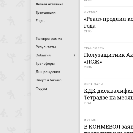
Легкая атлетика
Трансляции
ФУТБОЛ
«Реал» продлил к
Еще...
года
21:06
Телепрограмма
Результаты
ТРАНСФЕРЫ
Полузащитник Ак
События
«ПСЖ»
Трансферы
20:36
Дни рождения
Спорт и бизнес
ЛИГА ПАРИ
Форум
КДК дисквалифиц
Тетрадзе на меся
19:41
ФУТБОЛ
В КОНМЕБОЛ заяв