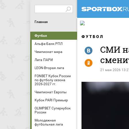
Главная
Футбол
ФУТБОЛ
Альфа-Банк РПЛ
СМИ н
R
Чемпионат мира
смени
Лига ПАРИ
Y
LEON-Вторая лига
21 мая 2026 13:2
FONBET Кубок России
по футболу сезона
2026-2027 гг.
Чемпионат Европы
Кубок PARI Премьер
OLIMPBET Суперкубок
России
Молодежная
футбольная лига