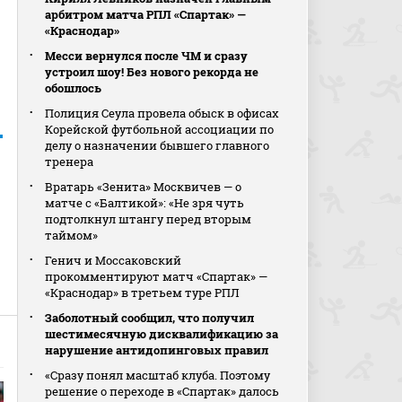
арбитром матча РПЛ «Спартак» —
«Краснодар»
Месси вернулся после ЧМ и сразу
устроил шоу! Без нового рекорда не
обошлось
Полиция Сеула провела обыск в офисах
Корейской футбольной ассоциации по
делу о назначении бывшего главного
тренера
Вратарь «Зенита» Москвичев — о
матче с «Балтикой»: «Не зря чуть
подтолкнул штангу перед вторым
таймом»
Генич и Моссаковский
прокомментируют матч «Спартак» —
«Краснодар» в третьем туре РПЛ
Заболотный сообщил, что получил
шестимесячную дисквалификацию за
нарушение антидопинговых правил
«Сразу понял масштаб клуба. Поэтому
решение о переходе в «Спартак» далось