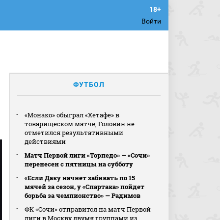
Войти
ФУТБОЛ
«Монако» обыграл «Хетафе» в
товарищеском матче, Головин не
отметился результативными
действиями
Матч Первой лиги «Торпедо» — «Сочи»
перенесен с пятницы на субботу
«Если Даку начнет забивать по 15
мячей за сезон, у «Спартака» пойдет
борьба за чемпионство» — Радимов
ФК «Сочи» отправится на матч Первой
лиги в Москву двумя группами из