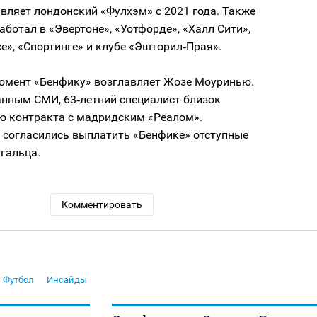
вляет лондонский «Фулхэм» с 2021 года. Также
аботал в «Эвертоне», «Уотфорде», «Халл Сити»,
», «Спортинге» и клубе «Эшторил‑Прая».
омент «Бенфику» возглавляет Жозе Моуринью.
анным СМИ, 63‑летний специалист близок
ю контракта с мадридским «Реалом».
 согласились выплатить «Бенфике» отступные
угальца.
Комментировать
Футбол
Инсайды