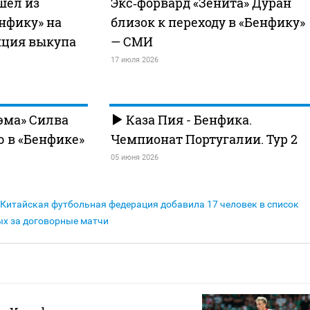
шел из
Экс‑форвард «Зенита» Дуран
енфику» на
близок к переходу в «Бенфику»
пция выкупа
— СМИ
17 июля 2026
эма» Силва
Каза Пия - Бенфика.
 в «Бенфике»
Чемпионат Португалии. Тур 2
05 июня 2026
Китайская футбольная федерация добавила 17 человек в список
х за договорные матчи