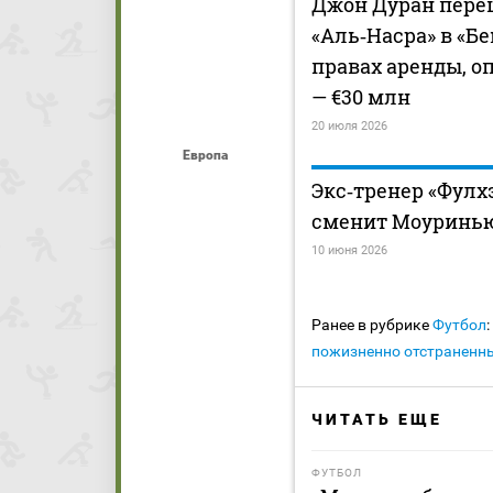
Джон Дуран пере
«Аль‑Насра» в «Б
правах аренды, о
— €30 млн
20 июля 2026
Европа
Экс‑тренер «Фулх
сменит Моуринью
10 июня 2026
Ранее в рубрике
Футбол
:
пожизненно отстраненны
ЧИТАТЬ ЕЩЕ
ФУТБОЛ