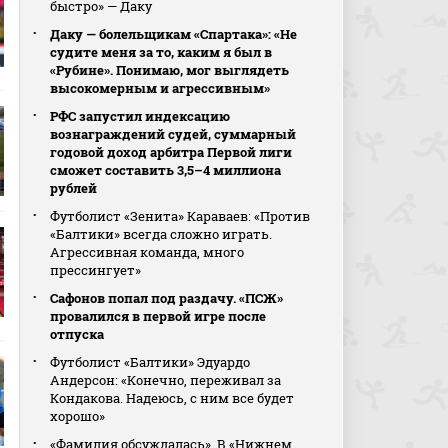
быстро» — Даку
Даку — болельщикам «Спартака»: «Не
судите меня за то, каким я был в
«Рубине». Понимаю, мог выглядеть
высокомерным и агрессивным»
РФС запустил индексацию
вознаграждений судей, суммарный
годовой доход арбитра Первой лиги
сможет составить 3,5–4 миллиона
рублей
Футболист «Зенита» Караваев: «Против
«Балтики» всегда сложно играть.
Агрессивная команда, много
прессингует»
Сафонов попал под раздачу. «ПСЖ»
провалился в первой игре после
отпуска
Футболист «Балтики» Эдуардо
Андерсон: «Конечно, переживал за
Кондакова. Надеюсь, с ним все будет
хорошо»
«Фамилия обсуждалась». В «Нижнем