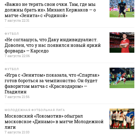
«Важно не терять свои очки. Там, где мы
должны брать их». Михаил Кержаков — о
матче «Зенита» с «Родиной»
7 августа 22:31
ФУТБОЛ
«Не соглашусь, что Даку индивидуалист.
Доволен, что у нас появился новый яркий
форвард» — Карседо
7 августа 22:06
ФУТБОЛ
«Игра с «Зенитом» показала, что «Спартак»
готов бороться за чемпионство. Он будет
фаворитом матча с «Краснодаром» —
Гладилин
7 августа 21:56
МОЛОДЕЖНАЯ ФУТБОЛЬНАЯ ЛИГА
Московский «Локомотив» обыграл
московское «Динамо» в матче Молодежной
лиги
7 августа 21:03