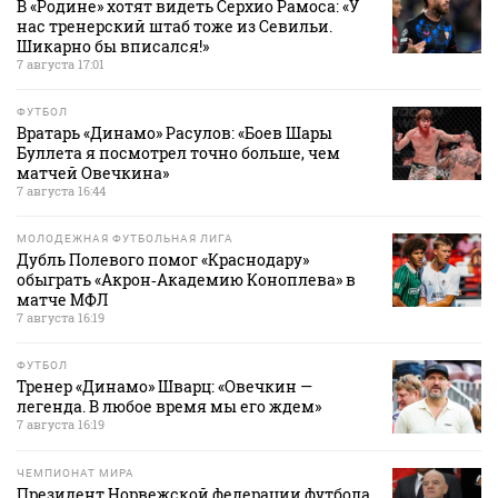
В «Родине» хотят видеть Серхио Рамоса: «У
нас тренерский штаб тоже из Севильи.
Шикарно бы вписался!»
7 августа 17:01
ФУТБОЛ
Вратарь «Динамо» Расулов: «Боев Шары
Буллета я посмотрел точно больше, чем
матчей Овечкина»
7 августа 16:44
МОЛОДЕЖНАЯ ФУТБОЛЬНАЯ ЛИГА
Дубль Полевого помог «Краснодару»
обыграть «Акрон‑Академию Коноплева» в
матче МФЛ
7 августа 16:19
ФУТБОЛ
Тренер «Динамо» Шварц: «Овечкин —
легенда. В любое время мы его ждем»
7 августа 16:19
ЧЕМПИОНАТ МИРА
Президент Норвежской федерации футбола