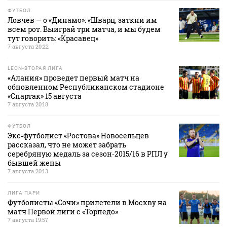
ФУТБОЛ
Ловчев — о «Динамо»: «Шварц, заткни им
всем рот. Выиграй три матча, и мы будем
тут говорить: «Красавец»
7 августа 20:22
LEON-ВТОРАЯ ЛИГА
«Алания» проведет первый матч на
обновленном Республиканском стадионе
«Спартак» 15 августа
7 августа 20:18
ФУТБОЛ
Экс‑футболист «Ростова» Новосельцев
рассказал, что не может забрать
серебряную медаль за сезон‑2015/16 в РПЛ у
бывшей жены
7 августа 20:13
ЛИГА ПАРИ
Футболисты «Сочи» прилетели в Москву на
матч Первой лиги с «Торпедо»
7 августа 19:57