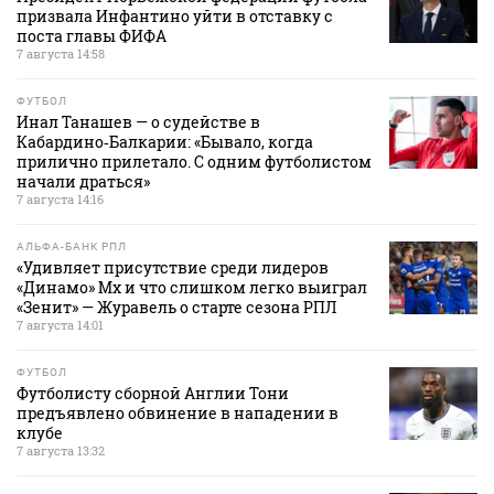
призвала Инфантино уйти в отставку с
поста главы ФИФА
7 августа 14:58
ФУТБОЛ
Инал Танашев — о судействе в
Кабардино‑Балкарии: «Бывало, когда
прилично прилетало. С одним футболистом
начали драться»
7 августа 14:16
АЛЬФА-БАНК РПЛ
«Удивляет присутствие среди лидеров
«Динамо» Мх и что слишком легко выиграл
«Зенит» — Журавель о старте сезона РПЛ
7 августа 14:01
ФУТБОЛ
Футболисту сборной Англии Тони
предъявлено обвинение в нападении в
клубе
7 августа 13:32