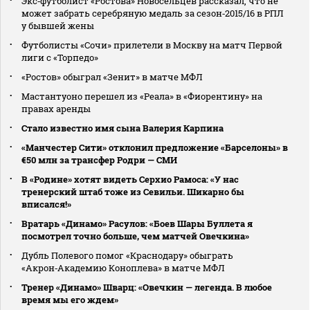
Экс‑футболист «Ростова» Новосельцев рассказал, что не
может забрать серебряную медаль за сезон‑2015/16 в РПЛ
у бывшей жены
Футболисты «Сочи» прилетели в Москву на матч Первой
лиги с «Торпедо»
«Ростов» обыграл «Зенит» в матче МФЛ
Мастантуоно перешел из «Реала» в «Фиорентину» на
правах аренды
Стало известно имя сына Валерия Карпина
«Манчестер Сити» отклонил предложение «Барселоны» в
€50 млн за трансфер Родри — СМИ
В «Родине» хотят видеть Серхио Рамоса: «У нас
тренерский штаб тоже из Севильи. Шикарно бы
вписался!»
Вратарь «Динамо» Расулов: «Боев Шары Буллета я
посмотрел точно больше, чем матчей Овечкина»
Дубль Полевого помог «Краснодару» обыграть
«Акрон‑Академию Коноплева» в матче МФЛ
Тренер «Динамо» Шварц: «Овечкин — легенда. В любое
время мы его ждем»