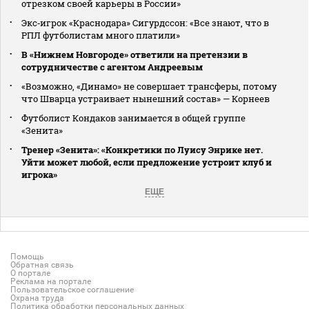
отрезком своей карьеры в России»
Экс‑игрок «Краснодара» Сигурдссон: «Все знают, что в
РПЛ футболистам много платили»
В «Нижнем Новгороде» ответили на претензии в
сотрудничестве с агентом Андреевым
«Возможно, «Динамо» не совершает трансферы, потому
что Шварца устраивает нынешний состав» — Корнеев
Футболист Кондаков занимается в общей группе
«Зенита»
Тренер «Зенита»: «Конкретики по Луису Энрике нет.
Уйти может любой, если предложение устроит клуб и
игрока»
ЕЩЕ
Помощь
Обратная связь
О портале
Реклама на портале
Пользовательское соглашение
Охрана труда
Политика обработки персональных данных