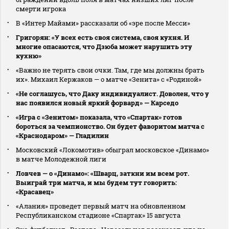
смерти игрока
В «Интер Майами» рассказали об «эре после Месси»
Григорян: «У всех есть своя система, своя кухня. И
многие опасаются, что Дзюба может нарушить эту
кухню»
«Важно не терять свои очки. Там, где мы должны брать
их». Михаил Кержаков — о матче «Зенита» с «Родиной»
«Не соглашусь, что Даку индивидуалист. Доволен, что у
нас появился новый яркий форвард» — Карседо
«Игра с «Зенитом» показала, что «Спартак» готов
бороться за чемпионство. Он будет фаворитом матча с
«Краснодаром» — Гладилин
Московский «Локомотив» обыграл московское «Динамо»
в матче Молодежной лиги
Ловчев — о «Динамо»: «Шварц, заткни им всем рот.
Выиграй три матча, и мы будем тут говорить:
«Красавец»
«Алания» проведет первый матч на обновленном
Республиканском стадионе «Спартак» 15 августа