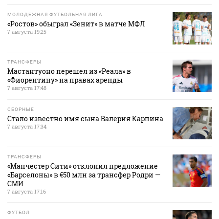
МОЛОДЕЖНАЯ ФУТБОЛЬНАЯ ЛИГА
«Ростов» обыграл «Зенит» в матче МФЛ
7 августа 19:25
ТРАНСФЕРЫ
Мастантуоно перешел из «Реала» в
«Фиорентину» на правах аренды
7 августа 17:48
СБОРНЫЕ
Стало известно имя сына Валерия Карпина
7 августа 17:34
ТРАНСФЕРЫ
«Манчестер Сити» отклонил предложение
«Барселоны» в €50 млн за трансфер Родри —
СМИ
7 августа 17:16
ФУТБОЛ