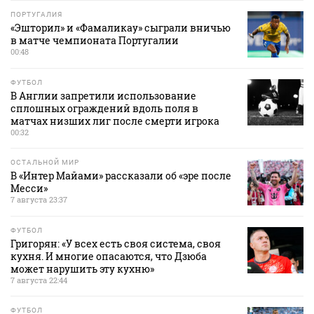
ПОРТУГАЛИЯ
«Эшторил» и «Фамаликау» сыграли вничью
в матче чемпионата Португалии
00:48
ФУТБОЛ
В Англии запретили использование
сплошных ограждений вдоль поля в
матчах низших лиг после смерти игрока
00:32
ОСТАЛЬНОЙ МИР
В «Интер Майами» рассказали об «эре после
Месси»
7 августа 23:37
ФУТБОЛ
Григорян: «У всех есть своя система, своя
кухня. И многие опасаются, что Дзюба
может нарушить эту кухню»
7 августа 22:44
ФУТБОЛ