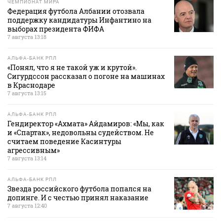
ЧЕМПИОНАТ МИРА
Федерация футбола Албании отозвала
поддержку кандидатуры Инфантино на
выборах президента ФИФА
7 августа 13:18
АЛЬФА-БАНК РПЛ
«Понял, что я не такой уж и крутой».
Сигурдссон рассказал о погоне на машинах
в Краснодаре
7 августа 13:15
АЛЬФА-БАНК РПЛ
Гендиректор «Ахмата» Айдамиров: «Мы, как
и «Спартак», недовольны судейством. Не
считаем поведение Касинтуры
агрессивным»
7 августа 13:14
АЛЬФА-БАНК РПЛ
Звезда российского футбола попался на
допинге. И с честью принял наказание
7 августа 12:40