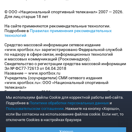
© ООО «Национальный спортивный телеканал» 2007 — 2026.
Для лиц старше 18 лет
На сайте применяются рекомендательные технологии.
Подробнее в
Правилах применения рекомендательных
технологий
Средство массовой информации сетевое издание
«www.sportbox.ru» зарегистрировано Федеральной службой
по надзору в сфере связи, информационных технологий
и массовых коммуникаций (Роскомнадзор).
Свидетельство о регистрации средства массовой информации
Эл № ФС77-72613 от 04.04.2018
Название — www.sportbox.ru
Учредитель (соучредители) СМИ сетевого издания
«www.sportbox.ru»: ООО «Национальный спортивный
телеканал»
Главный редактор СМИ сетевого издания «www.sportbox.ru»:
Конов В.А.
Мы используем файлы Сookie для корректной работы веб-сайта.
Номер телефона редакции СМИ сетевого издания
Подробнее в
Политике обработки персональных данных
и
«www.sportbox.ru»: +7 (495) 653 8419
Пользовательском соглашении
. Нажмите на кнопку «Хорошо»,
Адрес электронной почты редакции СМИ сетевого издания
если Вы согласны на использование файлов cookie. Если нет, то
«www.sportbox.ru»: editor@sportbox.ru
отключите Cookies в настройках браузера
Хорошо