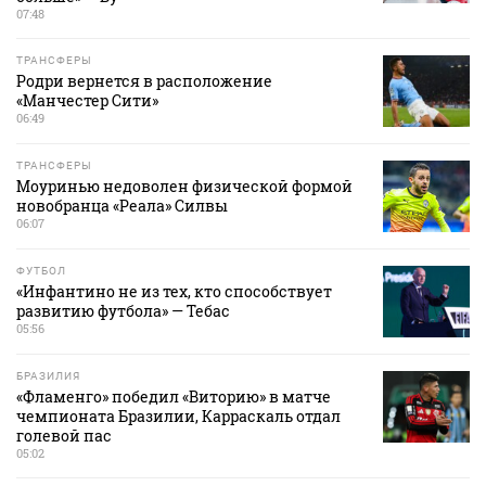
07:48
ТРАНСФЕРЫ
Родри вернется в расположение
«Манчестер Сити»
06:49
ТРАНСФЕРЫ
Моуринью недоволен физической формой
новобранца «Реала» Силвы
06:07
ФУТБОЛ
«Инфантино не из тех, кто способствует
развитию футбола» — Тебас
05:56
БРАЗИЛИЯ
«Фламенго» победил «Виторию» в матче
чемпионата Бразилии, Карраскаль отдал
голевой пас
05:02