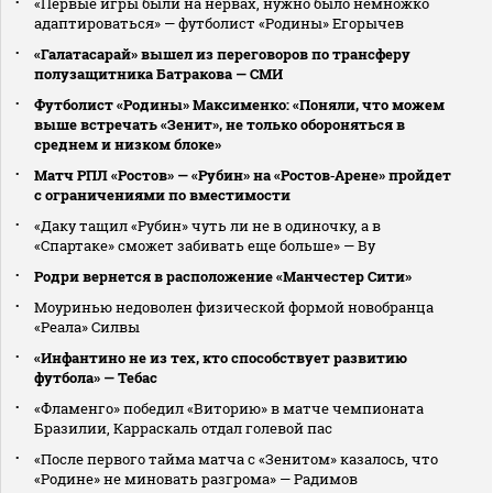
«Первые игры были на нервах, нужно было немножко
адаптироваться» — футболист «Родины» Егорычев
«Галатасарай» вышел из переговоров по трансферу
полузащитника Батракова — СМИ
Футболист «Родины» Максименко: «Поняли, что можем
выше встречать «Зенит», не только обороняться в
среднем и низком блоке»
Матч РПЛ «Ростов» — «Рубин» на «Ростов‑Арене» пройдет
с ограничениями по вместимости
«Даку тащил «Рубин» чуть ли не в одиночку, а в
«Спартаке» сможет забивать еще больше» — Ву
Родри вернется в расположение «Манчестер Сити»
Моуринью недоволен физической формой новобранца
«Реала» Силвы
«Инфантино не из тех, кто способствует развитию
футбола» — Тебас
«Фламенго» победил «Виторию» в матче чемпионата
Бразилии, Карраскаль отдал голевой пас
«После первого тайма матча с «Зенитом» казалось, что
«Родине» не миновать разгрома» — Радимов