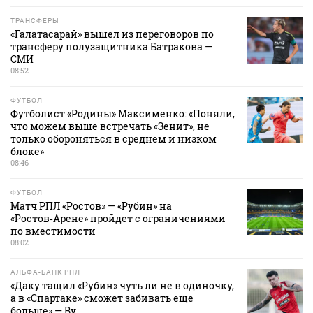
ТРАНСФЕРЫ
«Галатасарай» вышел из переговоров по
трансферу полузащитника Батракова —
СМИ
08:52
ФУТБОЛ
Футболист «Родины» Максименко: «Поняли,
что можем выше встречать «Зенит», не
только обороняться в среднем и низком
блоке»
08:46
ФУТБОЛ
Матч РПЛ «Ростов» — «Рубин» на
«Ростов‑Арене» пройдет с ограничениями
по вместимости
08:02
АЛЬФА-БАНК РПЛ
«Даку тащил «Рубин» чуть ли не в одиночку,
а в «Спартаке» сможет забивать еще
больше» — Ву