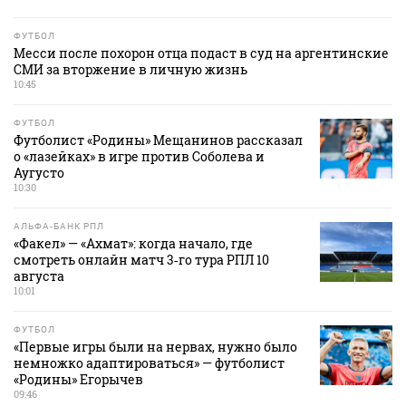
ФУТБОЛ
Месси после похорон отца подаст в суд на аргентинские
СМИ за вторжение в личную жизнь
10:45
ФУТБОЛ
Футболист «Родины» Мещанинов рассказал
о «лазейках» в игре против Соболева и
Аугусто
10:30
АЛЬФА-БАНК РПЛ
«Факел» — «Ахмат»: когда начало, где
смотреть онлайн матч 3‑го тура РПЛ 10
августа
10:01
ФУТБОЛ
«Первые игры были на нервах, нужно было
немножко адаптироваться» — футболист
«Родины» Егорычев
09:46