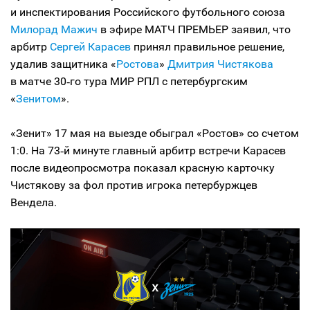
и инспектирования Российского футбольного союза
Милорад Мажич
в эфире МАТЧ ПРЕМЬЕР заявил, что
арбитр
Сергей Карасев
принял правильное решение,
удалив защитника «
Ростова
»
Дмитрия Чистякова
в матче 30‑го тура МИР РПЛ с петербургским
«
Зенитом
».
«Зенит» 17 мая на выезде обыграл «Ростов» со счетом
1:0. На 73‑й минуте главный арбитр встречи Карасев
после видеопросмотра показал красную карточку
Чистякову за фол против игрока петербуржцев
Вендела.