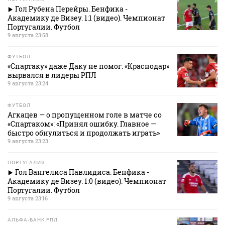
Гол Рубена Перейры. Бенфика -
Академику де Визеу. 1:1 (видео). Чемпионат
Португалии. Футбол
9 августа 23:58
ФУТБОЛ
«Спартаку» даже Даку не помог. «Краснодар»
вырвался в лидеры РПЛ
9 августа 23:24
ФУТБОЛ
Агкацев — о пропущенном голе в матче со
«Спартаком»: «Принял ошибку. Главное —
быстро обнулиться и продолжать играть»
9 августа 23:23
ПОРТУГАЛИЯ
Гол Вангелиса Павлидиса. Бенфика -
Академику де Визеу. 1:0 (видео). Чемпионат
Португалии. Футбол
9 августа 23:16
АЛЬФА-БАНК РПЛ