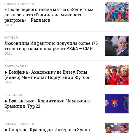
АЛЬФА-БАНК РПЛ
«После первого тайма матча с «Зенитом»
казалось, что «Родине» не миновать
разгрома» — Радимов
00:54
ФУТБОЛ
Любовница Инфантино получила более 175
тысяч евро компенсации от УЕФА — СМИ
00:31
ПОРТУГАЛИЯ
Бенфика - Академику де Визеу. Голы
(видео). Чемпионат Португалии. Футбол
00:27
БРАЗИЛИЯ
Брагантино - Коринтианс. Чемпионат
Бразилии. Тур 22
00:20
АЛЬФА-БАНК РПЛ
Спартак - Краснодар. Интервью Хуана