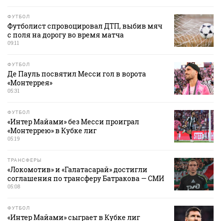
ФУТБОЛ
Футболист спровоцировал ДТП, выбив мяч
с поля на дорогу во время матча
09:11
ФУТБОЛ
Де Пауль посвятил Месси гол в ворота
«Монтеррея»
05:31
ФУТБОЛ
«Интер Майами» без Месси проиграл
«Монтеррею» в Кубке лиг
05:19
ТРАНСФЕРЫ
«Локомотив» и «Галатасарай» достигли
соглашения по трансферу Батракова — СМИ
05:08
ФУТБОЛ
«Интер Майами» сыграет в Кубке лиг