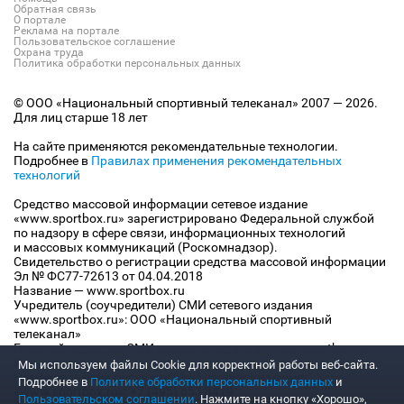
Обратная связь
О портале
Реклама на портале
Пользовательское соглашение
Охрана труда
Политика обработки персональных данных
© ООО «Национальный спортивный телеканал» 2007 — 2026.
Для лиц старше 18 лет
На сайте применяются рекомендательные технологии.
Подробнее в
Правилах применения рекомендательных
технологий
Средство массовой информации сетевое издание
«www.sportbox.ru» зарегистрировано Федеральной службой
по надзору в сфере связи, информационных технологий
и массовых коммуникаций (Роскомнадзор).
Свидетельство о регистрации средства массовой информации
Эл № ФС77-72613 от 04.04.2018
Название — www.sportbox.ru
Учредитель (соучредители) СМИ сетевого издания
«www.sportbox.ru»: ООО «Национальный спортивный
телеканал»
Главный редактор СМИ сетевого издания «www.sportbox.ru»:
Конов В.А.
Мы используем файлы Сookie для корректной работы веб-сайта.
Номер телефона редакции СМИ сетевого издания
Подробнее в
Политике обработки персональных данных
и
«www.sportbox.ru»: +7 (495) 653 8419
Пользовательском соглашении
. Нажмите на кнопку «Хорошо»,