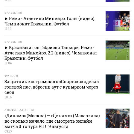
БРАЗИЛИЯ
Ремо - Атлетико Минейро. Голы (видео).
Чемпионат Бразилии. Футбол
11:12
БРАЗИЛИЯ
Красивый гол Габриэля Тальяри. Ремо -
Атлетико Минейро. 2:2 (видео). Чемпионат
Бразилии. Футбол
11:04
ФУТБОЛ
Защитник костромского «Спартака» сделал
голевой пас, вбросив аут с кувырком через
себя
10:16
АЛЬФА-БАНК РПЛ
«Динамо» (Москва) — «Динамо» (Махачкала):
во сколько начало, где смотреть онлайн
матча 3‑го тура РПЛ 9 августа
09:27