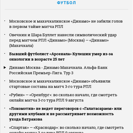
ФУТБОЛ
Московское и махачкалинское «Динамо» не забили голов
в первом тайме матча РПЛ
Овечкин и Шара Буллет нанесли символический удар
перед матчем РПЛ «Динамо» (Москва) — «Динамо»
(Махачкала)
Бывший футболист «Арсенала» Кулешин умер из‑за
онкологии в возрасте 25 лет
Динамо Москва - Динамо Махачкала. Альфа-Банк
Российская Премьер-Лига. Тур 3
Московское и махачкалинское «Динамо» объявили
стартовые составы на матч 3‑го тура РПЛ
«Рубин» — «Оренбург»: во сколько начало, где смотреть
онлайн матча 3‑го тура РПЛ 9 августа
«Локомотив» не ведет переговоров с «Галатасараем» или
другими клубами и не рассматривает возможность
ухода Батракова
«Спартак» — «Краснодар»: во сколько начало, где смотреть
онлайн матча 3‑го тура РПЛ 9 августа