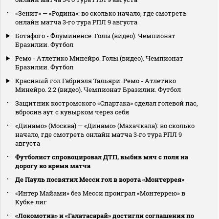
«Зенит» — «Родина»: во сколько начало, где смотреть
онлайн матча 3‑го тура РПЛ 9 августа
Ботафого - Флуминенсе. Голы (видео). Чемпионат
Бразилии. Футбол
Ремо - Атлетико Минейро. Голы (видео). Чемпионат
Бразилии. Футбол
Красивый гол Габриэля Тальяри. Ремо - Атлетико
Минейро. 2:2 (видео). Чемпионат Бразилии. Футбол
Защитник костромского «Спартака» сделал голевой пас,
вбросив аут с кувырком через себя
«Динамо» (Москва) — «Динамо» (Махачкала): во сколько
начало, где смотреть онлайн матча 3‑го тура РПЛ 9
августа
Футболист спровоцировал ДТП, выбив мяч с поля на
дорогу во время матча
Де Пауль посвятил Месси гол в ворота «Монтеррея»
«Интер Майами» без Месси проиграл «Монтеррею» в
Кубке лиг
«Локомотив» и «Галатасарай» достигли соглашения по