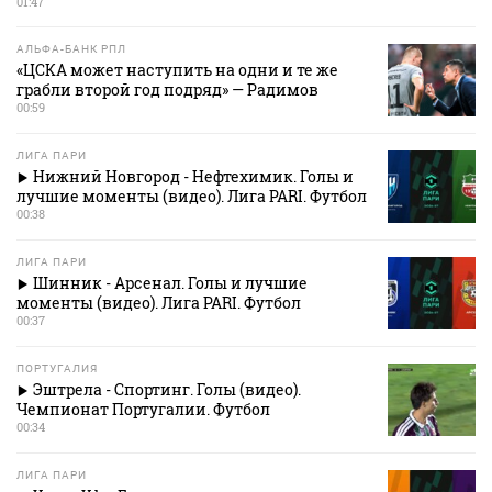
01:47
АЛЬФА-БАНК РПЛ
«ЦСКА может наступить на одни и те же
грабли второй год подряд» — Радимов
00:59
ЛИГА ПАРИ
Нижний Новгород - Нефтехимик. Голы и
лучшие моменты (видео). Лига PARI. Футбол
00:38
ЛИГА ПАРИ
Шинник - Арсенал. Голы и лучшие
моменты (видео). Лига PARI. Футбол
00:37
ПОРТУГАЛИЯ
Эштрела - Спортинг. Голы (видео).
Чемпионат Португалии. Футбол
00:34
ЛИГА ПАРИ