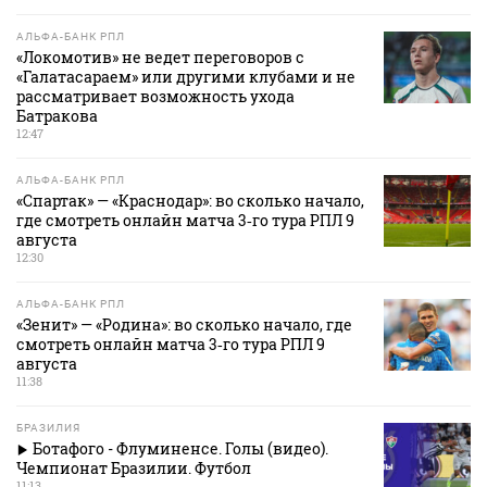
АЛЬФА-БАНК РПЛ
«Локомотив» не ведет переговоров с
«Галатасараем» или другими клубами и не
рассматривает возможность ухода
Батракова
12:47
АЛЬФА-БАНК РПЛ
«Спартак» — «Краснодар»: во сколько начало,
где смотреть онлайн матча 3‑го тура РПЛ 9
августа
12:30
АЛЬФА-БАНК РПЛ
«Зенит» — «Родина»: во сколько начало, где
смотреть онлайн матча 3‑го тура РПЛ 9
августа
11:38
БРАЗИЛИЯ
Ботафого - Флуминенсе. Голы (видео).
Чемпионат Бразилии. Футбол
11:13