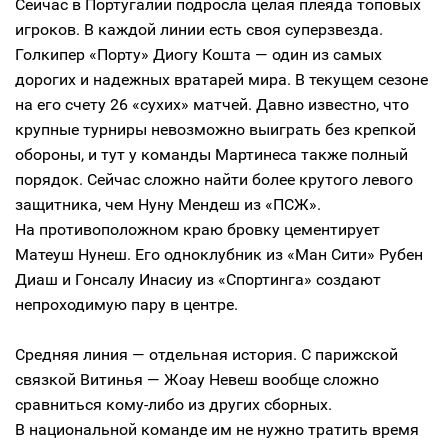
Сейчас в Португалии подросла целая плеяда топовых
игроков. В каждой линии есть своя суперзвезда.
Голкипер «Порту» Диогу Кошта — один из самых
дорогих и надежных вратарей мира. В текущем сезоне
на его счету 26 «сухих» матчей. Давно известно, что
крупные турниры невозможно выиграть без крепкой
обороны, и тут у команды Мартинеса также полный
порядок. Сейчас сложно найти более крутого левого
защитника, чем Нуну Мендеш из «ПСЖ».
На противоположном краю бровку цементирует
Матеуш Нунеш. Его одноклубник из «Ман Сити» Рубен
Диаш и Гонсалу Инасиу из «Спортинга» создают
непроходимую пару в центре.
Средняя линия — отдельная история. С парижской
связкой Витинья — Жоау Невеш вообще сложно
сравниться кому-либо из других сборных.
В национальной команде им не нужно тратить время