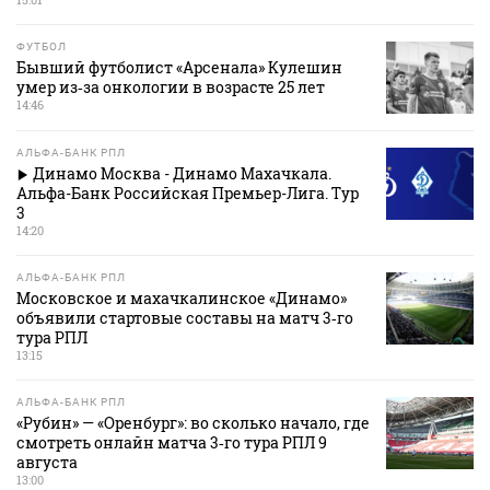
ФУТБОЛ
Бывший футболист «Арсенала» Кулешин
умер из‑за онкологии в возрасте 25 лет
14:46
АЛЬФА-БАНК РПЛ
Динамо Москва - Динамо Махачкала.
Альфа-Банк Российская Премьер-Лига. Тур
3
14:20
АЛЬФА-БАНК РПЛ
Московское и махачкалинское «Динамо»
объявили стартовые составы на матч 3‑го
тура РПЛ
13:15
АЛЬФА-БАНК РПЛ
«Рубин» — «Оренбург»: во сколько начало, где
смотреть онлайн матча 3‑го тура РПЛ 9
августа
13:00