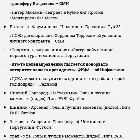
трансферу Батракова — СМИ
«Интер Майами» сыграет в Кубке лиг против
«Монтеррея» без Месси
Ботафого - Флуминенсе. Чемпионат Бразилии. Тур 22
«ПСЖ» договорился с Ферраном Торресом об условиях
личного контракта — СМИ
«Спортинг» сыграл вничью с «Эштрелой» в матче
первого тура чемпионата Португалии
«Кто‑то целенаправленно пытается подорвать
авторитет нашего президента». ФИФА — об Инфантино
«ЦСКА может наступить на одни и те же грабли второй
год подряд» — Радимов
Нижний Новгород - Нефтехимик. Голы и лучшие
моменты (видео). Лига PARI. Футбол
Шинник - Арсенал. Голы и лучшие моменты (видео). Лига
PARI. Футбол
Эштрела - Спортинг. Голы (видео). Чемпионат
Португалии. Футбол
Урал - Уфа. Голы и лучшие моменты (видео). Лига PARI.