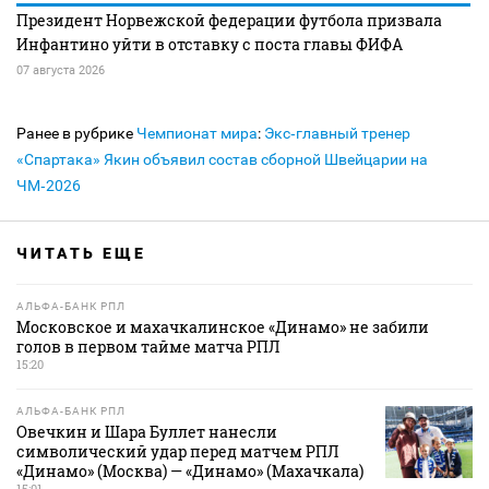
Президент Норвежской федерации футбола призвала
Инфантино уйти в отставку с поста главы ФИФА
07 августа 2026
Ранее в рубрике
Чемпионат мира
:
Экс‑главный тренер
«Спартака» Якин объявил состав сборной Швейцарии на
ЧМ‑2026
ЧИТАТЬ ЕЩЕ
АЛЬФА-БАНК РПЛ
Московское и махачкалинское «Динамо» не забили
голов в первом тайме матча РПЛ
15:20
АЛЬФА-БАНК РПЛ
Овечкин и Шара Буллет нанесли
символический удар перед матчем РПЛ
«Динамо» (Москва) — «Динамо» (Махачкала)
15:01