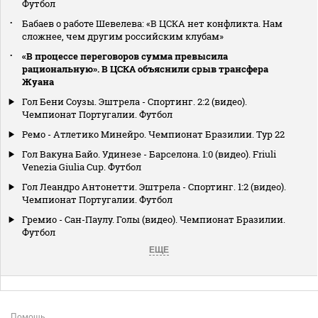
Футбол
Бабаев о работе Шевелева: «В ЦСКА нет конфликта. Нам
сложнее, чем другим российским клубам»
«В процессе переговоров сумма превысила
рациональную». В ЦСКА объяснили срыв трансфера
Жуана
Гол Бени Соузы. Эштрела - Спортинг. 2:2 (видео).
Чемпионат Португалии. Футбол
Ремо - Атлетико Минейро. Чемпионат Бразилии. Тур 22
Гол Вакуна Байо. Удинезе - Барселона. 1:0 (видео). Friuli
Venezia Giulia Cup. Футбол
Гол Леандро Антонетти. Эштрела - Спортинг. 1:2 (видео).
Чемпионат Португалии. Футбол
Гремио - Сан-Паулу. Голы (видео). Чемпионат Бразилии.
Футбол
ЕЩЕ
Помощь