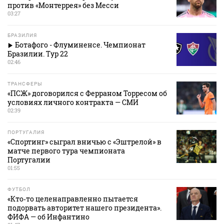
против «Монтеррея» без Месси
03:27
БРАЗИЛИЯ
Ботафого - Флуминенсе. Чемпионат
Бразилии. Тур 22
02:46
ТРАНСФЕРЫ
«ПСЖ» договорился с Ферраном Торресом об
условиях личного контракта — СМИ
02:39
ПОРТУГАЛИЯ
«Спортинг» сыграл вничью с «Эштрелой» в
матче первого тура чемпионата
Португалии
01:55
ФУТБОЛ
«Кто‑то целенаправленно пытается
подорвать авторитет нашего президента».
ФИФА — об Инфантино