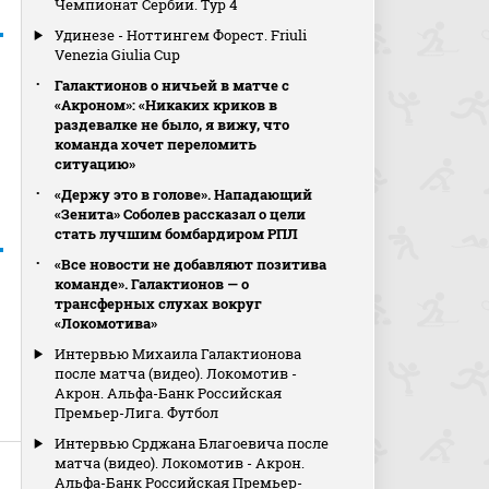
Чемпионат Сербии. Тур 4
Удинезе - Ноттингем Форест. Friuli
Venezia Giulia Cup
Галактионов о ничьей в матче с
«Акроном»: «Никаких криков в
раздевалке не было, я вижу, что
команда хочет переломить
ситуацию»
«Держу это в голове». Нападающий
«Зенита» Соболев рассказал о цели
стать лучшим бомбардиром РПЛ
«Все новости не добавляют позитива
команде». Галактионов — о
трансферных слухах вокруг
«Локомотива»
Интервью Михаила Галактионова
после матча (видео). Локомотив -
Акрон. Альфа-Банк Российская
Премьер-Лига. Футбол
Интервью Срджана Благоевича после
матча (видео). Локомотив - Акрон.
Альфа-Банк Российская Премьер-