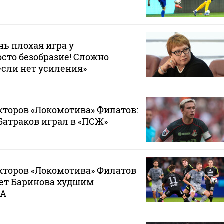
нь плохая игра у
осто безобразие! Сложно
если нет усиления»
кторов «Локомотива» Филатов:
 Батраков играл в «ПСЖ»
кторов «Локомотива» Филатов
ает Баринова худшим
КА