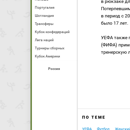
в рюкзаке дл
Португалия
Потерпевшим
в период с 2
Шотландия
было 17 лет.
Трансферы
Кубок конфедераций
УЕФА также 
Лига наций
(ФИФА) прим
Турниры сборных
тренерскую л
Кубок Америки
Россия
ПО ТЕМЕ
УЕФА
Футбол
Женский