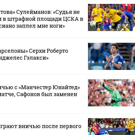
ова» Сулейманов: «Судья не
и в штрафной площади ЦСКА в
сиано заплел мне ноги»
арселоны» Серхи Роберто
нджелес Гэлакси»
ичью с «Манчестер Юнайтед»
атче, Сафонов был заменен
играют вничью после первого