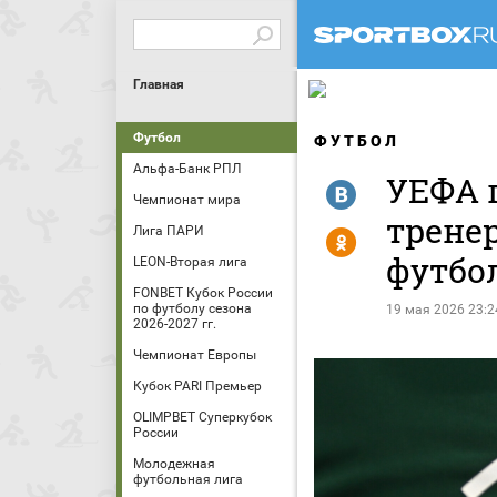
Главная
Футбол
ФУТБОЛ
Альфа-Банк РПЛ
УЕФА 
R
Чемпионат мира
тренер
Лига ПАРИ
Y
футбо
LEON-Вторая лига
FONBET Кубок России
по футболу сезона
19 мая 2026 23:2
2026-2027 гг.
Чемпионат Европы
Кубок PARI Премьер
OLIMPBET Суперкубок
России
Молодежная
футбольная лига