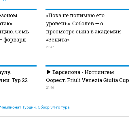
езоном
«Пока не понимаю его
ртак»
уровень». Соболев — о
нцию. Семь
просмотре сына в академии
 — форвард
«Зенита»
21:47
улу.
Барселона - Ноттингем
ии. Тур 22
Форест. Friuli Venezia Giulia Cup
21:46
Чемпионат Турции. Обзор 34-го тура