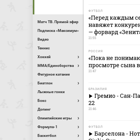
ФУТБОЛ
«Перед каждым се
Матч ТВ. Прямой эфир
навяжет конкурен
— форвард «Зенит
Подписка «Максимум»
21:55
Видео
Теннис
РОССИЯ
«Пока не понимаю 
Хоккей
просмотре сына в
MMA/Единоборства
21:47
Фигурное катание
Биатлон
БРАЗИЛИЯ
Лыжные гонки
Гремио - Сан-П
Бокс
22
21:46
Допинг
Олимпийские игры
Формула-1
ФУТБОЛ
Барселона - Нот
Баскетбол