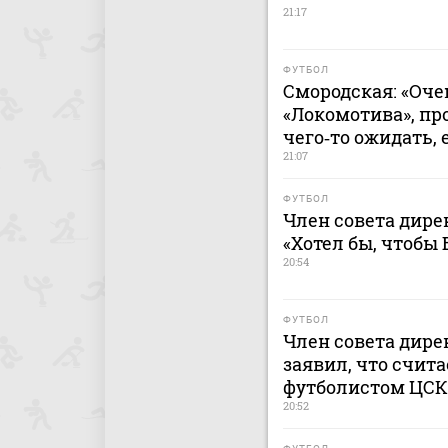
21:17
ФУТБОЛ
Смородская: «Оче
«Локомотива», пр
чего‑то ожидать, 
21:07
ФУТБОЛ
Член совета дире
«Хотел бы, чтобы
20:54
ФУТБОЛ
Член совета дире
заявил, что счит
футболистом ЦС
20:52