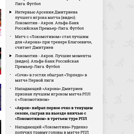
Лига. Футбол
Интервью Арсения Дмитриева
лучшего игрока матча (видео).
Локомотив - Акрон. Альфа-Банк
Российская Премьер-Лига. Футбол
Матч с «Локомотивом» стал лучшим
для «Акрона» при тренере Благоевиче,
считает Дмитриев
Локомотив - Акрон. Лучшие моменты
(видео). Альфа-Банк Российская
Премьер-Лига. Футбол
«Сочи» в гостях обыграл «Торпедо» в
матче Первой лиги
Нападающий «Акрона» Дмитриев
признан лучшим игроком матча РПЛ
с «Локомотивом»
«Акрон» набрал первое очко в текущем
сезоне, сыграв на выезде вничью с
«Локомотивом» в третьем туре РПЛ
Нападающий «Локомотива» Руденко
получил травму головы в матче РПЛ