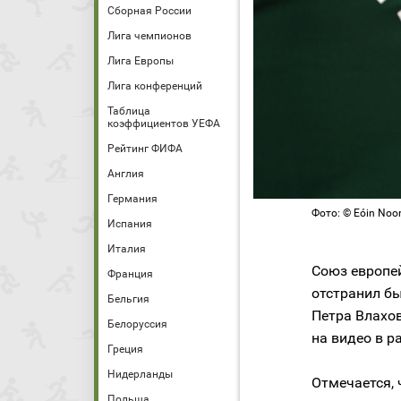
Сборная России
Лига чемпионов
Лига Европы
Лига конференций
Таблица
коэффициентов УЕФА
Рейтинг ФИФА
Англия
Германия
Фото: © Eóin Noona
Испания
Италия
Союз европе
Франция
отстранил б
Бельгия
Петра Влахо
Белоруссия
на видео в р
Греция
Нидерланды
Отмечается,
Польша