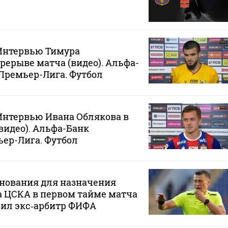
 Интервью Тимура
рерыве матча (видео). Альфа-
Премьер-Лига. Футбол
 Интервью Ивана Облякова в
видео). Альфа-Банк
ер-Лига. Футбол
снования для назначения
а ЦСКА в первом тайме матча
явил экс‑арбитр ФИФА