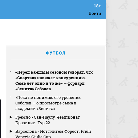
Войти
ФУТБОЛ
«Перед каждым сезоном говорят, что
«Спартак» навяжет конкуренцию.
Семь лет одно и то же» — форвард
«Зенита» Соболев
«Пока не понимаю его уровень».
Соболев — о просмотре сына в
академии «Зенита»
Гремио - Сан-Паулу. Чемпионат
Бразилии. Тур 22
Барселона - Ноттингем Форест. Friuli
Venezia Giulia Cup