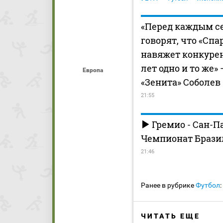
«Перед каждым с
говорят, что «Спа
навяжет конкуре
лет одно и то же»
Европа
«Зенита» Соболев
21:55
Гремио - Сан-Па
Чемпионат Бразил
21:46
Ранее в рубрике
Футбол
:
ЧИТАТЬ ЕЩЕ