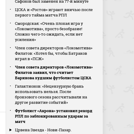
Сафонов был заменен на 77‑й минуте
ЦСКА и «Ростов» играют вничью после
первого тайма матча РПЛ
Смородская: «Очень плохая игра у
«Локомотива», просто безобразие!
Сложно чего‑то ожидать, если нет
усиления»
Член совета директоров «Локомотива»
Филатов: «Хотел бы, чтобы Батраков
играл в «ПСЖ»
Член совета директоров «Локомотива»
Филатов заявил, что считает
Баринова худшим футболистом ЦСКА
Галактионов: «Нецензурную брань
использовать нельзя. После
бронзового сезона рассчитывали на
другое развитие событий»
Футболист «Акрона» установил рекорд
РПЛ по заблокированным ударам за
матч
Црвена Звезда - Нови-Пазар.