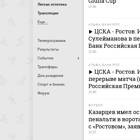
Giulia Cup
Легкая атлетика
21:46
Трансляции
Еще...
АЛЬФА-БАНК РПЛ
ЦСКА - Ростов.
Сулейманова в пе
Телепрограмма
Банк Российская 
Результаты
21:40
События
АЛЬФА-БАНК РПЛ
Трансферы
ЦСКА - Ростов.
Дни рождения
перерыве матча (
Спорт и бизнес
Российская Премь
21:40
Форум
ФУТБОЛ
Казарцев имел о
пенальти в ворот
с «Ростовом», за
21:37