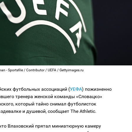
n - Sportsfile / Contributor / UEFA / Gettyimages.ru
йских футбольных ассоциаций (
УЕФА
) пожизненно
ывшего тренера женской команды «Словацко»
вского, который тайно снимал футболисток
аздевалке и душевой, сообщает The Athletic.
 что Влаховский прятал миниатюрную камеру