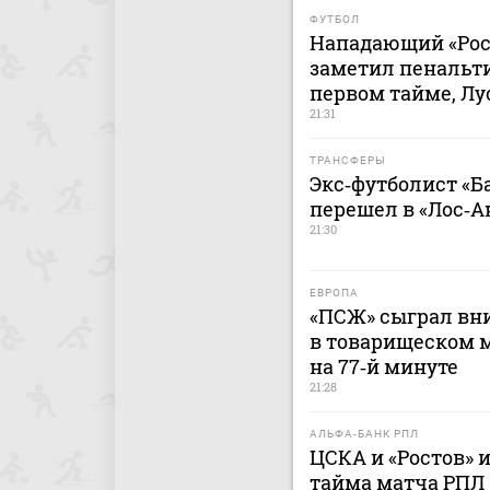
ФУТБОЛ
Нападающий «Рост
заметил пенальт
первом тайме, Лу
21:31
ТРАНСФЕРЫ
Экс‑футболист «Б
перешел в «Лос‑А
21:30
ЕВРОПА
«ПСЖ» сыграл вн
в товарищеском м
на 77‑й минуте
21:28
АЛЬФА-БАНК РПЛ
ЦСКА и «Ростов» 
тайма матча РПЛ