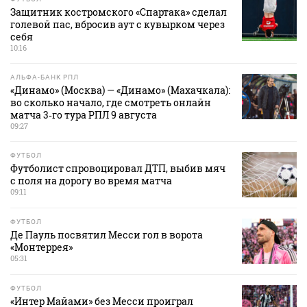
Защитник костромского «Спартака» сделал
голевой пас, вбросив аут с кувырком через
себя
10:16
АЛЬФА-БАНК РПЛ
«Динамо» (Москва) — «Динамо» (Махачкала):
во сколько начало, где смотреть онлайн
матча 3‑го тура РПЛ 9 августа
09:27
ФУТБОЛ
Футболист спровоцировал ДТП, выбив мяч
с поля на дорогу во время матча
09:11
ФУТБОЛ
Де Пауль посвятил Месси гол в ворота
«Монтеррея»
05:31
ФУТБОЛ
«Интер Майами» без Месси проиграл