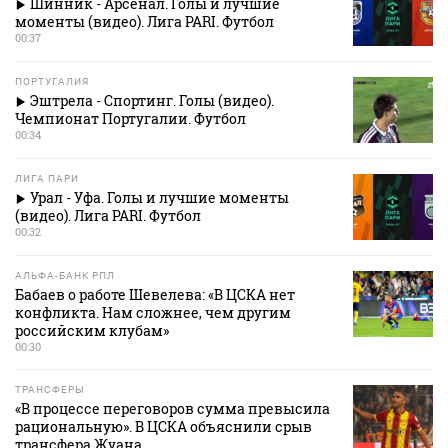
Шинник - Арсенал. Голы и лучшие
моменты (видео). Лига PARI. Футбол
00:37
ПОРТУГАЛИЯ
Эштрела - Спортинг. Голы (видео).
Чемпионат Португалии. Футбол
00:34
ЛИГА ПАРИ
Урал - Уфа. Голы и лучшие моменты
(видео). Лига PARI. Футбол
00:32
АЛЬФА-БАНК РПЛ
Бабаев о работе Шевелева: «В ЦСКА нет
конфликта. Нам сложнее, чем другим
российским клубам»
00:30
ТРАНСФЕРЫ
«В процессе переговоров сумма превысила
рациональную». В ЦСКА объяснили срыв
трансфера Жуана