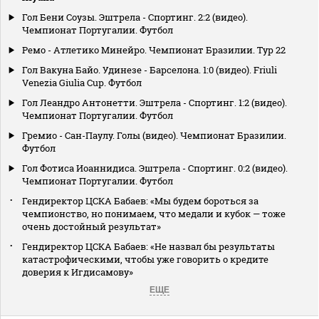
Гол Бени Соузы. Эштрела - Спортинг. 2:2 (видео).
Чемпионат Португалии. Футбол
Ремо - Атлетико Минейро. Чемпионат Бразилии. Тур 22
Гол Вакуна Байо. Удинезе - Барселона. 1:0 (видео). Friuli
Venezia Giulia Cup. Футбол
Гол Леандро Антонетти. Эштрела - Спортинг. 1:2 (видео).
Чемпионат Португалии. Футбол
Гремио - Сан-Паулу. Голы (видео). Чемпионат Бразилии.
Футбол
Гол Фотиса Иоаннидиса. Эштрела - Спортинг. 0:2 (видео).
Чемпионат Португалии. Футбол
Гендиректор ЦСКА Бабаев: «Мы будем бороться за
чемпионство, но понимаем, что медали и кубок — тоже
очень достойный результат»
Гендиректор ЦСКА Бабаев: «Не назвал бы результаты
катастрофическими, чтобы уже говорить о кредите
доверия к Игдисамову»
ЕЩЕ