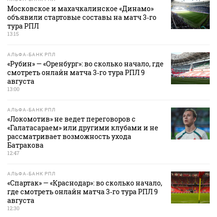
Московское и махачкалинское «Динамо»
объявили стартовые составы на матч 3‑го
тура РПЛ
13:15
АЛЬФА-БАНК РПЛ
«Рубин» — «Оренбург»: во сколько начало, где
смотреть онлайн матча 3‑го тура РПЛ 9
августа
13:00
АЛЬФА-БАНК РПЛ
«Локомотив» не ведет переговоров с
«Галатасараем» или другими клубами и не
рассматривает возможность ухода
Батракова
12:47
АЛЬФА-БАНК РПЛ
«Спартак» — «Краснодар»: во сколько начало,
где смотреть онлайн матча 3‑го тура РПЛ 9
августа
12:30