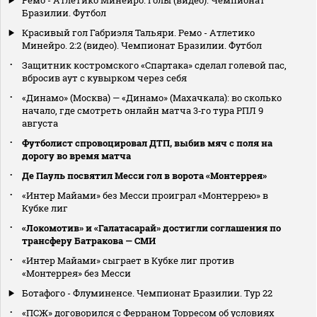
Бразилии. Футбол
Красивый гол Габриэля Тальяри. Ремо - Атлетико
Минейро. 2:2 (видео). Чемпионат Бразилии. Футбол
Защитник костромского «Спартака» сделал голевой пас,
вбросив аут с кувырком через себя
«Динамо» (Москва) — «Динамо» (Махачкала): во сколько
начало, где смотреть онлайн матча 3‑го тура РПЛ 9
августа
Футболист спровоцировал ДТП, выбив мяч с поля на
дорогу во время матча
Де Пауль посвятил Месси гол в ворота «Монтеррея»
«Интер Майами» без Месси проиграл «Монтеррею» в
Кубке лиг
«Локомотив» и «Галатасарай» достигли соглашения по
трансферу Батракова — СМИ
«Интер Майами» сыграет в Кубке лиг против
«Монтеррея» без Месси
Ботафого - Флуминенсе. Чемпионат Бразилии. Тур 22
«ПСЖ» договорился с Ферраном Торресом об условиях