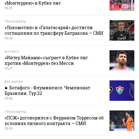
«Монтеррею» в Кубке лиг
05:19
ТРАНСФЕРЫ
«Локомотив» и «Галатасарай» достигли
соглашения по трансферу Батракова — СМИ
05:08
ФУТБОЛ
«Интер Майами» сыграет в Кубке лиг
против «Монтеррея» без Месси
03:27
БРАЗИЛИЯ
Ботафого - Флуминенсе. Чемпионат
Бразилии. Тур 22
02:46
ТРАНСФЕРЫ
«ПСЖ» договорился с Ферраном Торресом об
условиях личного контракта — СМИ
02:39