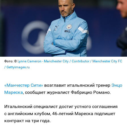
Фото: ©
Lynne Cameron - Manchester City / Contributor / Manchester City FC
/ Gettyimages.ru
«Манчестер Сити»
возглавит итальянский тренер
Энцо
Мареска
, сообщает журналист Фабрицио Романо.
Итальянский специалист достиг устного соглашения
с английским клубом, 46‑летний Мареска подпишет
контракт на три года.