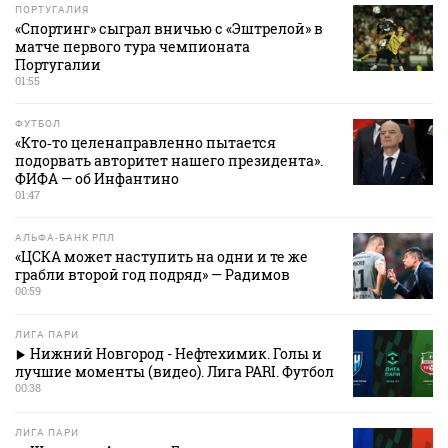
ПОРТУГАЛИЯ
«Спортинг» сыграл вничью с «Эштрелой» в
матче первого тура чемпионата
Португалии
01:55
ФУТБОЛ
«Кто‑то целенаправленно пытается
подорвать авторитет нашего президента».
ФИФА — об Инфантино
01:47
АЛЬФА-БАНК РПЛ
«ЦСКА может наступить на одни и те же
грабли второй год подряд» — Радимов
00:59
ЛИГА ПАРИ
Нижний Новгород - Нефтехимик. Голы и
лучшие моменты (видео). Лига PARI. Футбол
00:38
ЛИГА ПАРИ