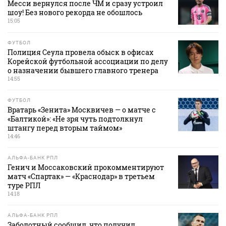
Месси вернулся после ЧМ и сразу устроил
шоу! Без нового рекорда не обошлось
15:05
ФУТБОЛ
Полиция Сеула провела обыск в офисах
Корейской футбольной ассоциации по делу
о назначении бывшего главного тренера
14:55
ФУТБОЛ
Вратарь «Зенита» Москвичев — о матче с
«Балтикой»: «Не зря чуть подтолкнул
штангу перед вторым таймом»
14:46
АЛЬФА-БАНК РПЛ
Генич и Моссаковский прокомментируют
матч «Спартак» — «Краснодар» в третьем
туре РПЛ
14:18
АЛЬФА-БАНК РПЛ
Заболотный сообщил, что получил