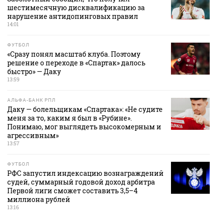
шестимесячную дисквалификацию за
нарушение антидопинговых правил
14:01
ФУТБОЛ
«Сразу понял масштаб клуба. Поэтому
решение о переходе в «Спартак» далось
быстро» — Даку
13:59
АЛЬФА-БАНК РПЛ
Даку — болельщикам «Спартака»: «Не судите
меня за то, каким я был в «Рубине».
Понимаю, мог выглядеть высокомерным и
агрессивным»
13:57
ФУТБОЛ
РФС запустил индексацию вознаграждений
судей, суммарный годовой доход арбитра
Первой лиги сможет составить 3,5–4
миллиона рублей
13:16