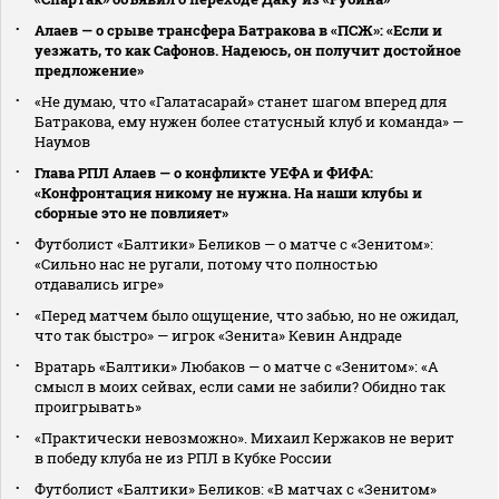
Алаев — о срыве трансфера Батракова в «ПСЖ»: «Если и
уезжать, то как Сафонов. Надеюсь, он получит достойное
предложение»
«Не думаю, что «Галатасарай» станет шагом вперед для
Батракова, ему нужен более статусный клуб и команда» —
Наумов
Глава РПЛ Алаев — о конфликте УЕФА и ФИФА:
«Конфронтация никому не нужна. На наши клубы и
сборные это не повлияет»
Футболист «Балтики» Беликов — о матче с «Зенитом»:
«Сильно нас не ругали, потому что полностью
отдавались игре»
«Перед матчем было ощущение, что забью, но не ожидал,
что так быстро» — игрок «Зенита» Кевин Андраде
Вратарь «Балтики» Любаков — о матче с «Зенитом»: «А
смысл в моих сейвах, если сами не забили? Обидно так
проигрывать»
«Практически невозможно». Михаил Кержаков не верит
в победу клуба не из РПЛ в Кубке России
Футболист «Балтики» Беликов: «В матчах с «Зенитом»