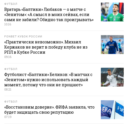
ФУТБОЛ
Вратарь «Балтики» Любаков — о матче с
«Зенитом»: «А смысл в моих сейвах, если
сами не забили? Обидно так проигрывать»
10:16
FONBET КУБОК РОССИИ
«Практически невозможно». Михаил
Кержаков не верит в победу клуба не из
РПЛ в Кубке России
09:16
ФУТБОЛ
Футболист «Балтики» Беликов: «В матчах с
«Зенитом» нужно использовать каждый
момент, потому что они не прощают»
08:21
ФУТБОЛ
«Восстановим доверие». ФИФА заявила, что
будет защищать свою репутацию
07:19