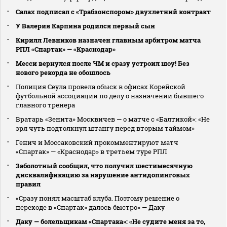
Салах подписал с «Трабзонспором» двухлетний контракт
У Валерия Карпина родился первый сын
Кирилл Левников назначен главным арбитром матча
РПЛ «Спартак» — «Краснодар»
Месси вернулся после ЧМ и сразу устроил шоу! Без
нового рекорда не обошлось
Полиция Сеула провела обыск в офисах Корейской
футбольной ассоциации по делу о назначении бывшего
главного тренера
Вратарь «Зенита» Москвичев — о матче с «Балтикой»: «Не
зря чуть подтолкнул штангу перед вторым таймом»
Генич и Моссаковский прокомментируют матч
«Спартак» — «Краснодар» в третьем туре РПЛ
Заболотный сообщил, что получил шестимесячную
дисквалификацию за нарушение антидопинговых
правил
«Сразу понял масштаб клуба. Поэтому решение о
переходе в «Спартак» далось быстро» — Даку
Даку — болельщикам «Спартака»: «Не судите меня за то,