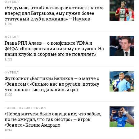
ФУТБОЛ
«Не думаю, что «Галатасарай» станет шагом
вперед для Батракова, ему нужен более
статусный клуб и команда» — Наумов
11:36
ФУТБОЛ
Глава РПЛ Алаев — о конфликте УЕФА и
ФИФА: «Конфронтация никому не нужна. На
наши клубы и сборные это не повлияет»
11:33
ФУТБОЛ
Футболист «Балтики» Беликов — о матче с
«Зенитом»: «Сильно нас не ругали, потому
что полностью отдавались игре»
11:00
FONBET КУБОК РОССИИ
«Перед матчем было ощущение, что забью,
но не ожидал, что так быстро» — игрок
«Зенита» Кевин Андраде
10:47