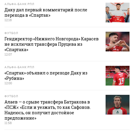
АЛЬФА-БАНК РПЛ
Даку дал первый комментарий после
перехода в «Спартак»
12:18
ФУТБОЛ
Гендиректор «Нижнего Новгорода» Карасев
не исключил трансфера Пруцева из
«Спартака»
12:07
АЛЬФА-БАНК РПЛ
«Спартак» объявил о переходе Даку из
«Рубина»
12:00
ФУТБОЛ
Алаев — о срыве трансфера Батракова в
«ПСЖ»: «Если и уезжать, то как Сафонов.
Надеюсь, он получит достойное
предложение»
11:58