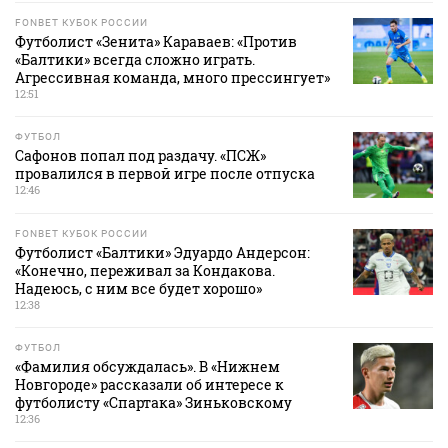
FONBET КУБОК РОССИИ
Футболист «Зенита» Караваев: «Против
«Балтики» всегда сложно играть.
Агрессивная команда, много прессингует»
12:51
ФУТБОЛ
Сафонов попал под раздачу. «ПСЖ»
провалился в первой игре после отпуска
12:46
FONBET КУБОК РОССИИ
Футболист «Балтики» Эдуардо Андерсон:
«Конечно, переживал за Кондакова.
Надеюсь, с ним все будет хорошо»
12:38
ФУТБОЛ
«Фамилия обсуждалась». В «Нижнем
Новгороде» рассказали об интересе к
футболисту «Спартака» Зиньковскому
12:36