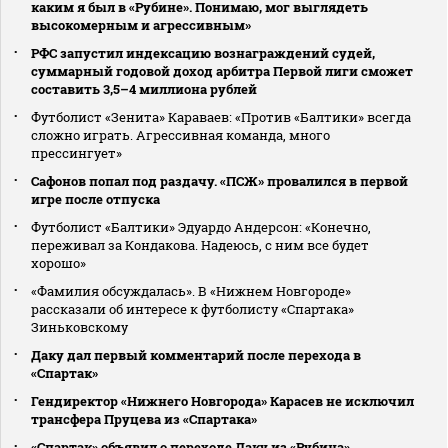
каким я был в «Рубине». Понимаю, мог выглядеть
высокомерным и агрессивным»
РФС запустил индексацию вознаграждений судей,
суммарный годовой доход арбитра Первой лиги сможет
составить 3,5–4 миллиона рублей
Футболист «Зенита» Караваев: «Против «Балтики» всегда
сложно играть. Агрессивная команда, много
прессингует»
Сафонов попал под раздачу. «ПСЖ» провалился в первой
игре после отпуска
Футболист «Балтики» Эдуардо Андерсон: «Конечно,
переживал за Кондакова. Надеюсь, с ним все будет
хорошо»
«Фамилия обсуждалась». В «Нижнем Новгороде»
рассказали об интересе к футболисту «Спартака»
Зиньковскому
Даку дал первый комментарий после перехода в
«Спартак»
Гендиректор «Нижнего Новгорода» Карасев не исключил
трансфера Пруцева из «Спартака»
«Спартак» объявил о переходе Даку из «Рубина»