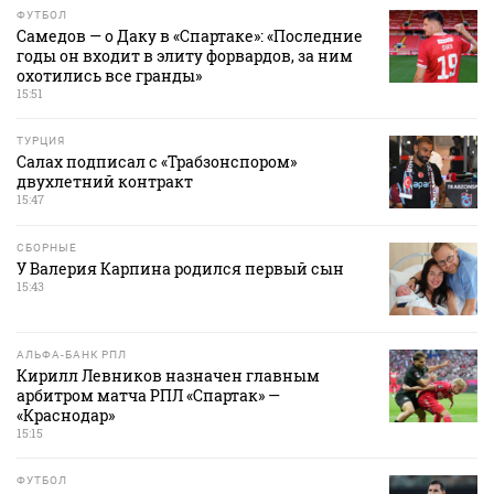
ФУТБОЛ
Самедов — о Даку в «Спартаке»: «Последние
годы он входит в элиту форвардов, за ним
охотились все гранды»
15:51
ТУРЦИЯ
Салах подписал с «Трабзонспором»
двухлетний контракт
15:47
СБОРНЫЕ
У Валерия Карпина родился первый сын
15:43
АЛЬФА-БАНК РПЛ
Кирилл Левников назначен главным
арбитром матча РПЛ «Спартак» —
«Краснодар»
15:15
ФУТБОЛ