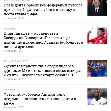
ЧЕМПИОНАТ МИРА
Президент Норвежской федерации футбола
призвала Инфантино уйти в отставку с
поста главы ФИФА
7 августа 14:58
ФУТБОЛ
Инал Танашев — о судействе в
Кабардино‑Балкарии: «Бывало, когда
прилично прилетало. С одним футболистом
начали драться»
7 августа 14:16
АЛЬФА-БАНК РПЛ
«Удивляет присутствие среди лидеров
«Динамо» Мх и что слишком легко выиграл
«Зенит» — Журавель о старте сезона РПЛ
7 августа 14:01
ФУТБОЛ
Футболисту сборной Англии Тони
предъявлено обвинение в нападении в
клубе
7 августа 13:32