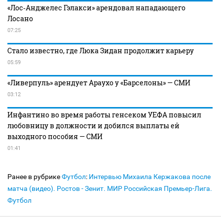
«Лос‑Анджелес Гэлакси» арендовал нападающего
Лосано
07:25
Стало известно, где Люка Зидан продолжит карьеру
05:59
«Ливерпуль» арендует Араухо у «Барселоны» — СМИ
03:12
Инфантино во время работы генсеком УЕФА повысил
любовницу в должности и добился выплаты ей
выходного пособия — СМИ
01:41
Ранее в рубрике
Футбол
:
Интервью Михаила Кержакова после
матча (видео). Ростов - Зенит. МИР Российская Премьер-Лига.
Футбол