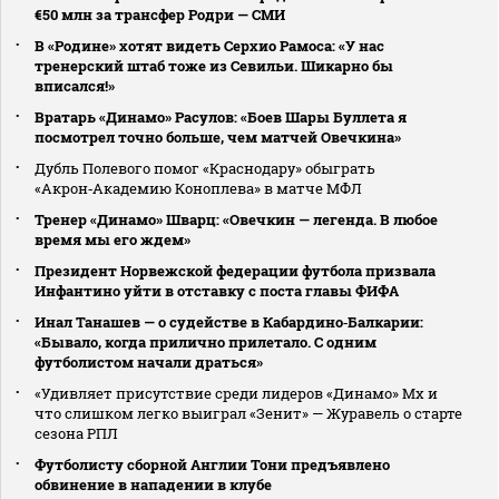
€50 млн за трансфер Родри — СМИ
В «Родине» хотят видеть Серхио Рамоса: «У нас
тренерский штаб тоже из Севильи. Шикарно бы
вписался!»
Вратарь «Динамо» Расулов: «Боев Шары Буллета я
посмотрел точно больше, чем матчей Овечкина»
Дубль Полевого помог «Краснодару» обыграть
«Акрон‑Академию Коноплева» в матче МФЛ
Тренер «Динамо» Шварц: «Овечкин — легенда. В любое
время мы его ждем»
Президент Норвежской федерации футбола призвала
Инфантино уйти в отставку с поста главы ФИФА
Инал Танашев — о судействе в Кабардино‑Балкарии:
«Бывало, когда прилично прилетало. С одним
футболистом начали драться»
«Удивляет присутствие среди лидеров «Динамо» Мх и
что слишком легко выиграл «Зенит» — Журавель о старте
сезона РПЛ
Футболисту сборной Англии Тони предъявлено
обвинение в нападении в клубе