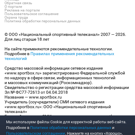
Обратная связь
О портале
Реклама на портале
Пользовательское соглашение
Охрана труда
Политика обработки персональных данных
© ООО «Национальный спортивный телеканал» 2007 — 2026.
Для лиц старше 18 лет
На сайте применяются рекомендательные технологии.
Подробнее в
Правилах применения рекомендательных
технологий
Средство массовой информации сетевое издание
«www.sportbox.ru» зарегистрировано Федеральной службой
по надзору в сфере связи, информационных технологий
и массовых коммуникаций (Роскомнадзор).
Свидетельство о регистрации средства массовой информации
Эл № ФС77-72613 от 04.04.2018
Название — www.sportbox.ru
Учредитель (соучредители) СМИ сетевого издания
«www.sportbox.ru»: ООО «Национальный спортивный
телеканал»
Главный редактор СМИ сетевого издания «www.sportbox.ru»:
Конов В.А.
Мы используем файлы Сookie для корректной работы веб-сайта.
Номер телефона редакции СМИ сетевого издания
Подробнее в
Политике обработки персональных данных
и
«www.sportbox.ru»: +7 (495) 653 8419
Пользовательском соглашении
. Нажмите на кнопку «Хорошо»,