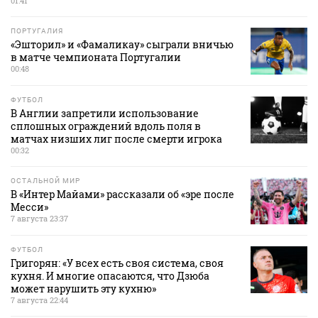
01:41
ПОРТУГАЛИЯ
«Эшторил» и «Фамаликау» сыграли вничью
в матче чемпионата Португалии
00:48
ФУТБОЛ
В Англии запретили использование
сплошных ограждений вдоль поля в
матчах низших лиг после смерти игрока
00:32
ОСТАЛЬНОЙ МИР
В «Интер Майами» рассказали об «эре после
Месси»
7 августа 23:37
ФУТБОЛ
Григорян: «У всех есть своя система, своя
кухня. И многие опасаются, что Дзюба
может нарушить эту кухню»
7 августа 22:44