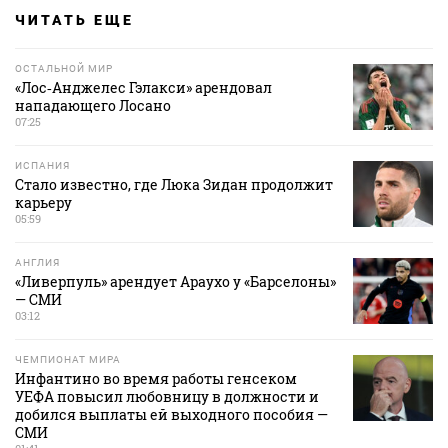
ЧИТАТЬ ЕЩЕ
ОСТАЛЬНОЙ МИР
«Лос‑Анджелес Гэлакси» арендовал
нападающего Лосано
07:25
ИСПАНИЯ
Стало известно, где Люка Зидан продолжит
карьеру
05:59
АНГЛИЯ
«Ливерпуль» арендует Араухо у «Барселоны»
— СМИ
03:12
ЧЕМПИОНАТ МИРА
Инфантино во время работы генсеком
УЕФА повысил любовницу в должности и
добился выплаты ей выходного пособия —
СМИ