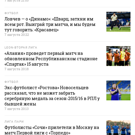
7 августа 21:03
ФУТБОЛ
Ловчев — о «Динамо»: «Шварц, заткни им
всем рот. Выиграй три матча, и мы будем
тут говорить: «Красавец»
7 августа 20:22
LEON-ВТОРАЯ ЛИГА
«Алания» проведет первый матч на
обновленном Республиканском стадионе
«Спартак» 15 августа
7 августа 20:18
ФУТБОЛ
Экс‑футболист «Ростова» Новосельцев
рассказал, что не может забрать
серебряную медаль за сезон‑2015/16 в РПЛ у
бывшей жены
7 августа 20:13
ЛИГА ПАРИ
Футболисты «Сочи» прилетели в Москву на
матч Первой лиги с «Торпедо»