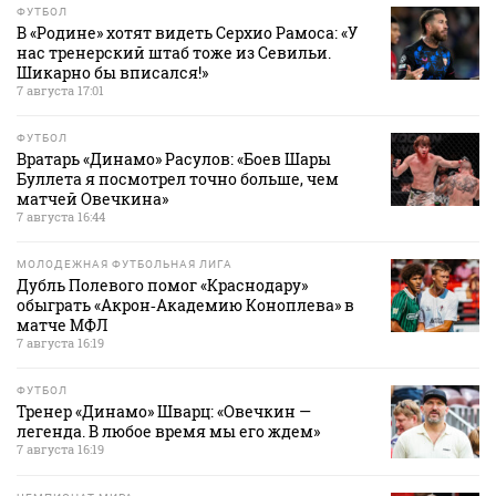
ФУТБОЛ
В «Родине» хотят видеть Серхио Рамоса: «У
нас тренерский штаб тоже из Севильи.
Шикарно бы вписался!»
7 августа 17:01
ФУТБОЛ
Вратарь «Динамо» Расулов: «Боев Шары
Буллета я посмотрел точно больше, чем
матчей Овечкина»
7 августа 16:44
МОЛОДЕЖНАЯ ФУТБОЛЬНАЯ ЛИГА
Дубль Полевого помог «Краснодару»
обыграть «Акрон‑Академию Коноплева» в
матче МФЛ
7 августа 16:19
ФУТБОЛ
Тренер «Динамо» Шварц: «Овечкин —
легенда. В любое время мы его ждем»
7 августа 16:19