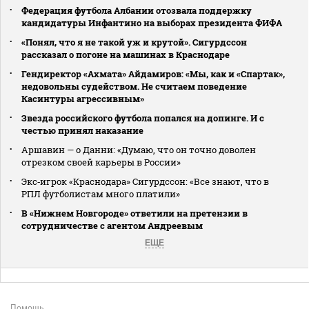
Федерация футбола Албании отозвала поддержку
кандидатуры Инфантино на выборах президента ФИФА
«Понял, что я не такой уж и крутой». Сигурдссон
рассказал о погоне на машинах в Краснодаре
Гендиректор «Ахмата» Айдамиров: «Мы, как и «Спартак»,
недовольны судейством. Не считаем поведение
Касинтуры агрессивным»
Звезда российского футбола попался на допинге. И с
честью принял наказание
Аршавин — о Данни: «Думаю, что он точно доволен
отрезком своей карьеры в России»
Экс‑игрок «Краснодара» Сигурдссон: «Все знают, что в
РПЛ футболистам много платили»
В «Нижнем Новгороде» ответили на претензии в
сотрудничестве с агентом Андреевым
ЕЩЕ
Помощь