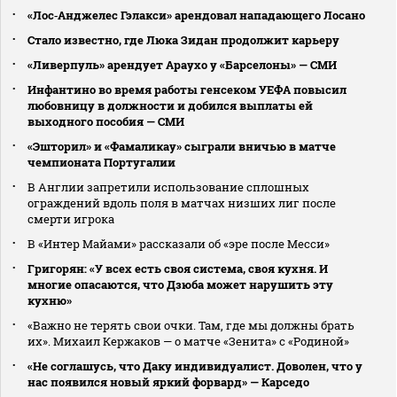
«Лос‑Анджелес Гэлакси» арендовал нападающего Лосано
Стало известно, где Люка Зидан продолжит карьеру
«Ливерпуль» арендует Араухо у «Барселоны» — СМИ
Инфантино во время работы генсеком УЕФА повысил
любовницу в должности и добился выплаты ей
выходного пособия — СМИ
«Эшторил» и «Фамаликау» сыграли вничью в матче
чемпионата Португалии
В Англии запретили использование сплошных
ограждений вдоль поля в матчах низших лиг после
смерти игрока
В «Интер Майами» рассказали об «эре после Месси»
Григорян: «У всех есть своя система, своя кухня. И
многие опасаются, что Дзюба может нарушить эту
кухню»
«Важно не терять свои очки. Там, где мы должны брать
их». Михаил Кержаков — о матче «Зенита» с «Родиной»
«Не соглашусь, что Даку индивидуалист. Доволен, что у
нас появился новый яркий форвард» — Карседо