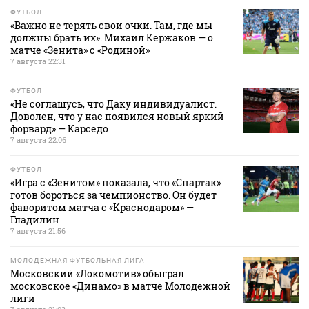
ФУТБОЛ
«Важно не терять свои очки. Там, где мы
должны брать их». Михаил Кержаков — о
матче «Зенита» с «Родиной»
7 августа 22:31
ФУТБОЛ
«Не соглашусь, что Даку индивидуалист.
Доволен, что у нас появился новый яркий
форвард» — Карседо
7 августа 22:06
ФУТБОЛ
«Игра с «Зенитом» показала, что «Спартак»
готов бороться за чемпионство. Он будет
фаворитом матча с «Краснодаром» —
Гладилин
7 августа 21:56
МОЛОДЕЖНАЯ ФУТБОЛЬНАЯ ЛИГА
Московский «Локомотив» обыграл
московское «Динамо» в матче Молодежной
лиги