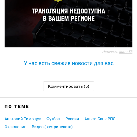
Источник:
Матч ТВ
У нас есть свежие новости для вас
Комментировать (5)
ПО ТЕМЕ
Анатолий Тимощук
Футбол
Россия
Альфа-Банк РПЛ
Эксклюзив
Видео (внутри текста)