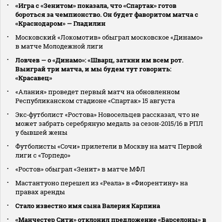
«Игра с «Зенитом» показала, что «Спартак» готов
бороться за чемпионство. Он будет фаворитом матча с
«Краснодаром» — Гладилин
Московский «Локомотив» обыграл московское «Динамо»
в матче Молодежной лиги
Ловчев — о «Динамо»: «Шварц, заткни им всем рот.
Выиграй три матча, и мы будем тут говорить:
«Красавец»
«Алания» проведет первый матч на обновленном
Республиканском стадионе «Спартак» 15 августа
Экс‑футболист «Ростова» Новосельцев рассказал, что не
может забрать серебряную медаль за сезон‑2015/16 в РПЛ
у бывшей жены
Футболисты «Сочи» прилетели в Москву на матч Первой
лиги с «Торпедо»
«Ростов» обыграл «Зенит» в матче МФЛ
Мастантуоно перешел из «Реала» в «Фиорентину» на
правах аренды
Стало известно имя сына Валерия Карпина
«Манчестер Сити» отклонил предложение «Барселоны» в