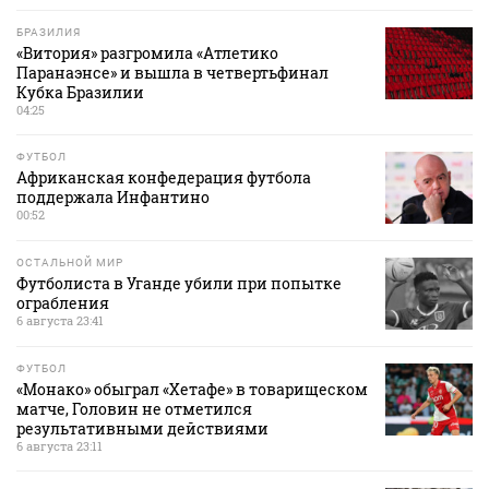
БРАЗИЛИЯ
«Витория» разгромила «Атлетико
Паранаэнсе» и вышла в четвертьфинал
Кубка Бразилии
04:25
ФУТБОЛ
Африканская конфедерация футбола
поддержала Инфантино
00:52
ОСТАЛЬНОЙ МИР
Футболиста в Уганде убили при попытке
ограбления
6 августа 23:41
ФУТБОЛ
«Монако» обыграл «Хетафе» в товарищеском
матче, Головин не отметился
результативными действиями
6 августа 23:11