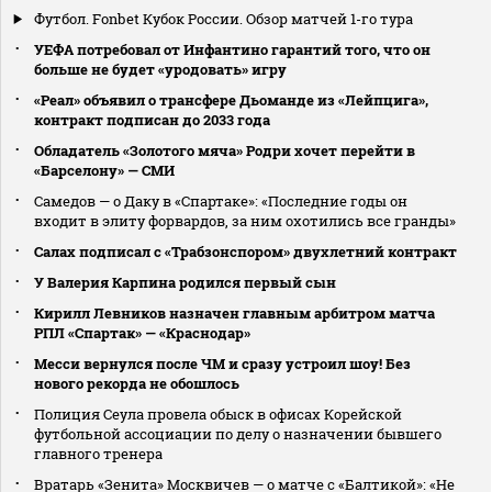
Футбол. Fonbet Кубок России. Обзор матчей 1-го тура
УЕФА потребовал от Инфантино гарантий того, что он
больше не будет «уродовать» игру
«Реал» объявил о трансфере Дьоманде из «Лейпцига»,
контракт подписан до 2033 года
Обладатель «Золотого мяча» Родри хочет перейти в
«Барселону» — СМИ
Самедов — о Даку в «Спартаке»: «Последние годы он
входит в элиту форвардов, за ним охотились все гранды»
Салах подписал с «Трабзонспором» двухлетний контракт
У Валерия Карпина родился первый сын
Кирилл Левников назначен главным арбитром матча
РПЛ «Спартак» — «Краснодар»
Месси вернулся после ЧМ и сразу устроил шоу! Без
нового рекорда не обошлось
Полиция Сеула провела обыск в офисах Корейской
футбольной ассоциации по делу о назначении бывшего
главного тренера
Вратарь «Зенита» Москвичев — о матче с «Балтикой»: «Не