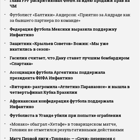
Глава FPF раскритиковал ФИФА за идею продажи прав на
ЧМ
Футболист «Балтики» Андерсон: «Приятно за Андраде как
за бывшего партнера по команде»
Федерация футбола Мексики выразила поддержку
Инфантино
Защитник «Крыльев Советов» Божин: «Мы уже
вкатились в сезон»
Гасилин считает, что Даку станет лучшим бомбардиром
«Спартака»
Ассоциация футбола Аргентины поддержала
президента ФИФА Инфантино
«Витория» разгромила «Атлетико Паранаэнсе» и вышла в
четвертьфинал Кубка Бразилии
Африканская конфедерация футбола поддержала
Инфантино
Футболиста в Уганде убили при попытке ограбления
«Монако» обыграл «Хетафе» в товарищеском матче,
Головин не отметился результативными действиями
Матч Первой лиги «Торпедо» — «Сочи» перенесен с