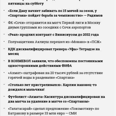
пятницы на субботу
«Если Даку начнет забивать по 15 мячей за сезон, у
«Спартака» пойдет борьба за чемпионство» — Радимов
ФК «Сочи» отправится на матч Первой лиги в Москву
двумя группами из соседних с Сочи аэропортов
«Реал» продлил контракт с Винисиусом до 2032 года
Полузащитник Аклиуш перешел из «Монако» в «ПСЖ»
КДК дисквалифицировал тренера «Уфы» Тетрадзе на
месяц
В КОНМЕБОЛ заявили, что обеспокоены постоянными
односторонними действиями ФИФА
«Ахмат» оштрафован на 20 тысяч рублей за отсутствие
горячей воды в раздевалке «Спартака»
«Столько лет пристреливался». Карпин наконец-то
дождался мальчика!
Футболист «Ахмата» Касинтура дисквалифицирован на
два матча за удаление в матче со «Спартаком»
«Галатасарай» сделал предложение «Локомотиву» по
Батракову в размере 33 млн евро — СМИ