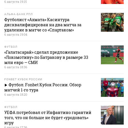
6 августа 19:15
АЛЬФА-БАНК РПЛ
Футболист «Ахмата» Касинтура
дисквалифицирован на два матча за
удаление в матче со «Спартаком»
6 августа 19:04
ФУТБОЛ
«Галатасарай» сделал предложение
«Локомотиву» по Батракову в размере 33
млн евро — СМИ
6 августа 18:36
FONBET КУБОК РОССИИ
Футбол. Fonbet Кубок России. Обзор
матчей 1-го тура
6 августа 18:20
ФУТБОЛ
УЕФА потребовал от Инфантино гарантий
того, что он больше не будет «уродовать»
игру
6 августа 17:36