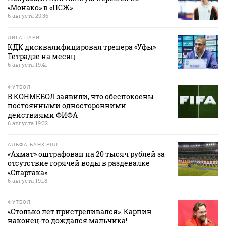
«Монако» в «ПСЖ»
6 августа 20:36
ЛИГА ПАРИ
КДК дисквалифицировал тренера «Уфы»
Тетрадзе на месяц
6 августа 19:41
ФУТБОЛ
В КОНМЕБОЛ заявили, что обеспокоены
постоянными односторонними
действиями ФИФА
6 августа 19:32
АЛЬФА-БАНК РПЛ
«Ахмат» оштрафован на 20 тысяч рублей за
отсутствие горячей воды в раздевалке
«Спартака»
6 августа 19:18
ФУТБОЛ
«Столько лет пристреливался». Карпин
наконец-то дождался мальчика!