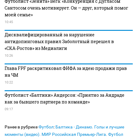
Футболист «Зенита» Вега: «Конкуренция с Дугласом
Сантосом очень мотивирует. Он — друг, который помог
моей семье»
10:45
Дисквалифицированный за нарушение
антидопинговых правил Заболотный перешел в
«СКА‑Ростов» из Медиалиги
10:26
Глава FPF раскритиковал ФИФА за идею продажи прав
на ЧМ
10:22
Футболист «Балтики» Андерсон: «Приятно за Андраде
как за бывшего партнера по команде»
09:17
Ранее в рубрике
Футбол
:
Балтика - Динамо. Голы и лучшие
моменты (видео). МИР Российская Премьер-Лига. Футбол