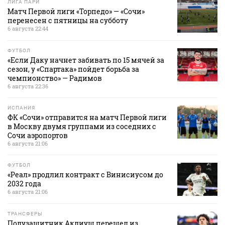
ЛИГА ПАРИ
Матч Первой лиги «Торпедо» — «Сочи»
перенесен с пятницы на субботу
6 августа 22:44
ФУТБОЛ
«Если Даку начнет забивать по 15 мячей за
сезон, у «Спартака» пойдет борьба за
чемпионство» — Радимов
6 августа 22:36
ИСПАНИЯ
ФК «Сочи» отправится на матч Первой лиги
в Москву двумя группами из соседних с
Сочи аэропортов
6 августа 21:06
ФУТБОЛ
«Реал» продлил контракт с Винисиусом до
2032 года
6 августа 21:06
ТРАНСФЕРЫ
Полузащитник Аклиуш перешел из