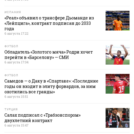
ИСПАНИЯ
«Реал» объявил о трансфере Дьоманде из
«Лейпцига», контракт подписан до 2033
года
6 августа 17:22
ФУТБОЛ
Обладатель «Золотого мяча» Родри хочет
перейти в «Барселону» — СМИ
6 августа 17:04
ФУТБОЛ
Самедов — о Даку в «Спартаке»: «Последние
годы он входит в элиту форвардов, за ним
охотились все гранды»
6 августа 15:51
ТУРЦИЯ
Салах подписал с «Трабзонспором»
двухлетний контракт
6 августа 15:47