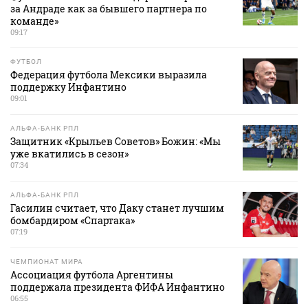
за Андраде как за бывшего партнера по
команде»
09:17
ФУТБОЛ
Федерация футбола Мексики выразила
поддержку Инфантино
09:01
АЛЬФА-БАНК РПЛ
Защитник «Крыльев Советов» Божин: «Мы
уже вкатились в сезон»
07:34
АЛЬФА-БАНК РПЛ
Гасилин считает, что Даку станет лучшим
бомбардиром «Спартака»
07:19
ЧЕМПИОНАТ МИРА
Ассоциация футбола Аргентины
поддержала президента ФИФА Инфантино
06:55