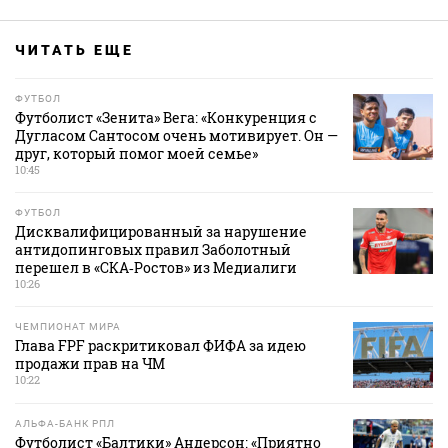
ЧИТАТЬ ЕЩЕ
ФУТБОЛ
Футболист «Зенита» Вега: «Конкуренция с
Дугласом Сантосом очень мотивирует. Он —
друг, который помог моей семье»
10:45
ФУТБОЛ
Дисквалифицированный за нарушение
антидопинговых правил Заболотный
перешел в «СКА‑Ростов» из Медиалиги
10:26
ЧЕМПИОНАТ МИРА
Глава FPF раскритиковал ФИФА за идею
продажи прав на ЧМ
10:22
АЛЬФА-БАНК РПЛ
Футболист «Балтики» Андерсон: «Приятно