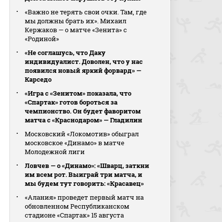
«Важно не терять свои очки. Там, где
мы должны брать их». Михаил
Кержаков — о матче «Зенита» с
«Родиной»
«Не соглашусь, что Даку
индивидуалист. Доволен, что у нас
появился новый яркий форвард» —
Карседо
«Игра с «Зенитом» показала, что
«Спартак» готов бороться за
чемпионство. Он будет фаворитом
матча с «Краснодаром» — Гладилин
Московский «Локомотив» обыграл
московское «Динамо» в матче
Молодежной лиги
Ловчев — о «Динамо»: «Шварц, заткни
им всем рот. Выиграй три матча, и
мы будем тут говорить: «Красавец»
«Алания» проведет первый матч на
обновленном Республиканском
стадионе «Спартак» 15 августа