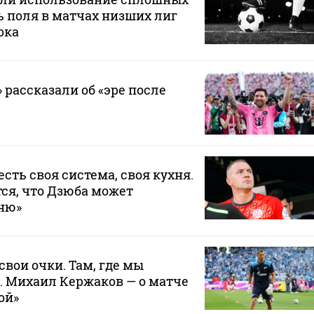
 поля в матчах низших лиг
ока
 рассказали об «эре после
 есть своя система, своя кухня.
ся, что Дзюба может
хню»
свои очки. Там, где мы
. Михаил Кержаков — о матче
ой»