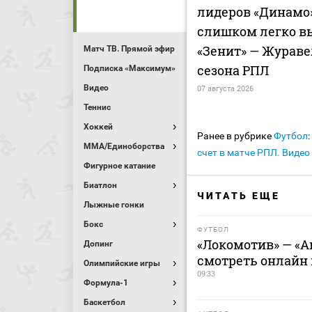
лидеров «Динамо»
слишком легко в
«Зенит» — Жураве
Матч ТВ. Прямой эфир
сезона РПЛ
Подписка «Максимум»
Видео
07 августа 2026
Теннис
Хоккей
Ранее в рубрике
Футбол
:
MMA/Единоборства
счет в матче РПЛ. Видео
Фигурное катание
Биатлон
ЧИТАТЬ ЕЩЕ
Лыжные гонки
Бокс
ФУТБОЛ
«Локомотив» — «Ак
Допинг
смотреть онлайн м
Олимпийские игры
09:33
Формула-1
Баскетбол