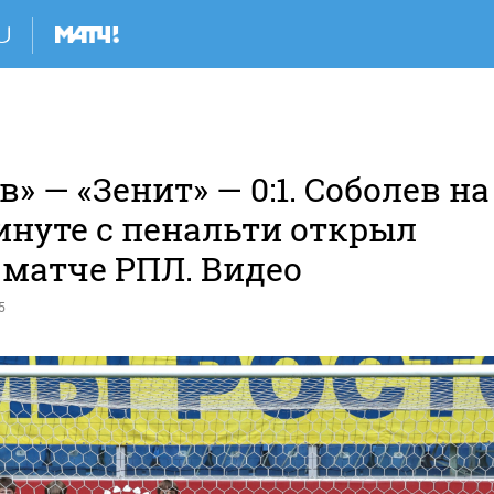
в» — «Зенит» — 0:1. Соболев на
инуте с пенальти открыл
 матче РПЛ. Видео
5