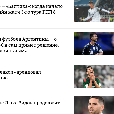
— «Балтика»: когда начало,
йн матч 3‑го тура РПЛ 8
 футбола Аргентины — о
 «Он сам примет решение,
правильным»
лакси» арендовал
ано
где Люка Зидан продолжит