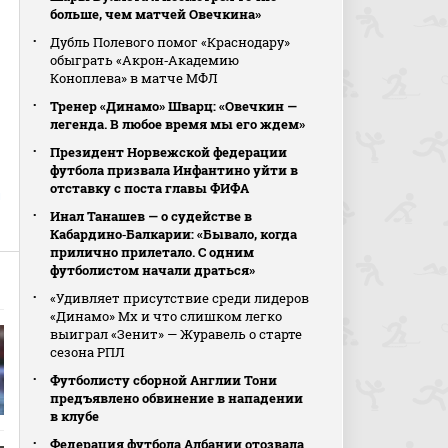
больше, чем матчей Овечкина»
Дубль Полевого помог «Краснодару»
обыграть «Акрон‑Академию
Коноплева» в матче МФЛ
Тренер «Динамо» Шварц: «Овечкин —
легенда. В любое время мы его ждем»
Президент Норвежской федерации
футбола призвала Инфантино уйти в
отставку с поста главы ФИФА
л
Инал Танашев — о судействе в
Кабардино‑Балкарии: «Бывало, когда
прилично прилетало. С одним
футболистом начали драться»
«Удивляет присутствие среди лидеров
«Динамо» Мх и что слишком легко
выиграл «Зенит» — Журавель о старте
сезона РПЛ
Футболисту сборной Англии Тони
предъявлено обвинение в нападении
в клубе
Федерация футбола Албании отозвала