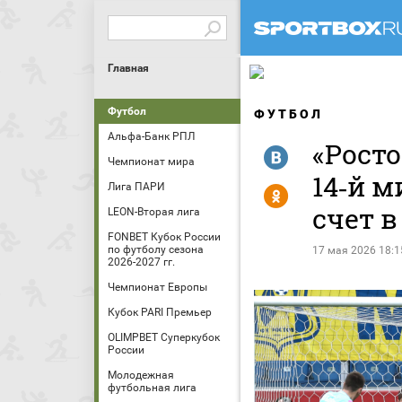
Главная
Футбол
ФУТБОЛ
Альфа-Банк РПЛ
«Росто
R
Чемпионат мира
14‑й м
Лига ПАРИ
Y
счет в
LEON-Вторая лига
FONBET Кубок России
по футболу сезона
17 мая 2026 18:1
2026-2027 гг.
Чемпионат Европы
Кубок PARI Премьер
OLIMPBET Суперкубок
России
Молодежная
футбольная лига