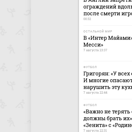
ограждений вдоль
после смерти игр
00:32
ОСТАЛЬНОЙ МИР
В «Интер Майами»
Месси»
7 августа 23:37
ФУТБОЛ
Григорян: «У всех
И многие опасают
нарушить эту ку
7 августа 22:44
ФУТБОЛ
«Важно не терять 
должны брать их»
«Зенита» с «Родин
7 августа 22:31