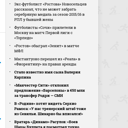
Экс‑футболист «Ростова» Новосельцев
рассказал, что не может забрать
серебряную медаль за сезон‑2015/16 в
РПЛ у бывшей жены
Футболисты «Сочи» прилетели в
Москву на матч Первой лиги с
«Торпедо»
«Ростов» обыграл «Зенит» в матче
МФЛ
Мастантуоно перешел из «Реала» в
«Фиорентину» на правах аренды
Стало известно имя сына Валерия
Карпина
«Манчестер Сити» отклонил
предложение «Барселоны» в €50 млн
за трансфер Родри — СМИ
В «Родине» хотят видеть Серхио
Рамоса: «У нас тренерский штаб тоже
из Севильи. Шикарно бы вписался!»
Вратарь «Динамо» Расулов: «Боев
Шары Буллета я посмотрел точно