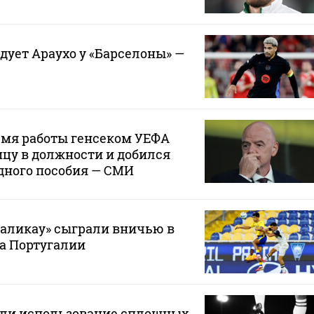
дует Араухо у «Барселоны» —
емя работы генсеком УЕФА
цу в должности и добился
дного пособия — СМИ
маликау» сыграли вничью в
а Португалии
или использование сплошных