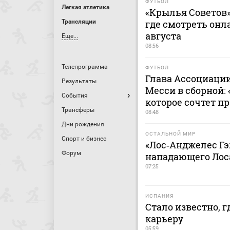
ФУТБОЛ
Легкая атлетика
«Крылья Советов» 
Трансляции
где смотреть онла
августа
Еще...
08:56
Телепрограмма
ФУТБОЛ
Глава Ассоциации
Результаты
Месси в сборной:
События
которое сочтет 
Трансферы
08:48
Дни рождения
ОСТАЛЬНОЙ МИР
Спорт и бизнес
«Лос‑Анджелес Гэ
Форум
нападающего Лос
07:25
ИСПАНИЯ
Стало известно, 
карьеру
05:59