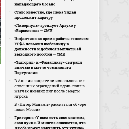
нападающего Лосано
Стало известно, где Люка Зидан
продолжит карьеру
«Ливерпуль» арендует Араухо у
«Барселоны» — СМИ
Инфантино во время работы генсеком
УЕФА повысил любовницу в
должности и добился выплаты ей
выходного пособия — СМИ
«Эшторил» и «Фамаликау» сыграли
вничью в матче чемпионата
Португалии
В Англии запретили использование
сплошных ограждений вдоль поля в
матчах низших лиг после смерти
игрока
В «Интер Майами» рассказали об «эре
после Месси»
Григорян: «У всех есть своя система,
своя кухня. И многие опасаются, что
Дзюба может нарушить эту кухню»