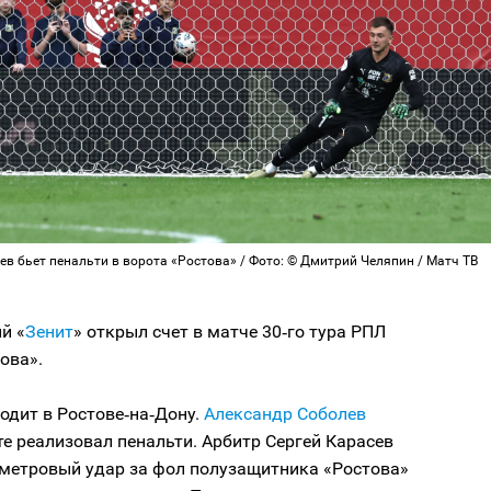
в бьет пенальти в ворота «Ростова» / Фото: © Дмитрий Челяпин / Матч ТВ
й «
Зенит
» открыл счет в матче 30‑го тура РПЛ
ова».
одит в Ростове‑на‑Дону.
Александр Соболев
те реализовал пенальти. Арбитр Сергей Карасев
‑метровый удар за фол полузащитника «Ростова»