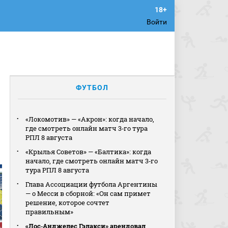
Войти
ФУТБОЛ
«Локомотив» — «Акрон»: когда начало,
где смотреть онлайн матч 3‑го тура
РПЛ 8 августа
«Крылья Советов» — «Балтика»: когда
начало, где смотреть онлайн матч 3‑го
тура РПЛ 8 августа
Глава Ассоциации футбола Аргентины
— о Месси в сборной: «Он сам примет
решение, которое сочтет
правильным»
«Лос‑Анджелес Гэлакси» арендовал