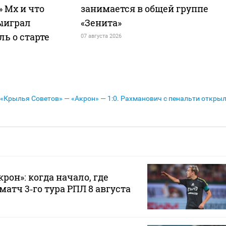
 Мх и что
занимается в общей группе
ыиграл
«Зенита»
ль о старте
07 августа 2026
«Крылья Советов» — «Акрон» — 1:0. Рахманович с пенальти откры
рон»: когда начало, где
атч 3‑го тура РПЛ 8 августа