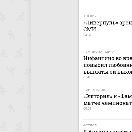
АНГЛИЯ
«Ливерпуль» арен
СМИ
03:12
ЧЕМПИОНАТ МИРА
Инфантино во вр
повысил любовни
выплаты ей выхо
01:41
ПОРТУГАЛИЯ
«Эшторил» и «Фа
матче чемпионат
00:48
ФУТБОЛ
В Англии запрет