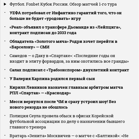
Футбол. Fonbet Кубок России. Обзор матчей 1-го тура
УЕФА потребовал от Инфантино гарантий того, что он
больше не будет «уродовать» игру
«Реал» объявил о трансфере Дьоманде из «Лейпцига»,
контракт подписан до 2033 года
Обладатель «Золотого мяча» Родри хочет перейти в
«Барселону» — СМИ
Самедов — о Даку в «Спартаке»: «Последние годы он
входит в элиту форвардов, за ним охотились все гранды»
Салах подписал с «Трабзонспором» двухлетний контракт
У Валерия Карпина родился первый сын
Кирилл Левников назначен главным арбитром матча
РПЛ «Спартак» — «Краснодар»
Месси вернулся после ЧМ и сразу устроил шоу! Без
нового рекорда не обошлось
Полиция Сеула провела обыск в офисах Корейской
футбольной ассоциации по делу о назначении бывшего
главного тренера
Вратарь «Зенита» Москвичев — о матче с «Балтикой»: «Не