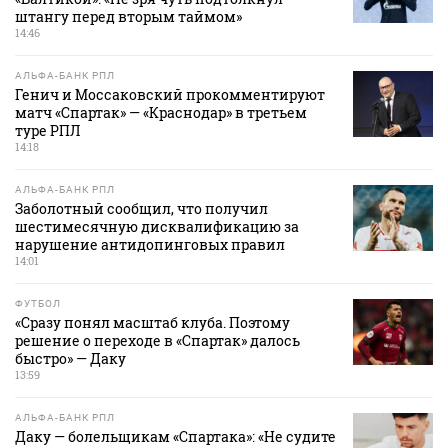
штангу перед вторым таймом»
14:46
АЛЬФА-БАНК РПЛ
Генич и Моссаковский прокомментируют
матч «Спартак» — «Краснодар» в третьем
туре РПЛ
14:18
АЛЬФА-БАНК РПЛ
Заболотный сообщил, что получил
шестимесячную дисквалификацию за
нарушение антидопинговых правил
14:01
ФУТБОЛ
«Сразу понял масштаб клуба. Поэтому
решение о переходе в «Спартак» далось
быстро» — Даку
13:59
АЛЬФА-БАНК РПЛ
Даку — болельщикам «Спартака»: «Не судите