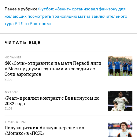
Ранее в рубрике
Футбол
:
«Зенит» организовал фан‑зону для
желающих посмотреть трансляцию матча заключительного
тура РПЛ с «Ростовом»
ЧИТАТЬ ЕЩЕ
ИСПАНИЯ
ФК «Сочи» отправится на матч Первой лиги
в Москву двумя группами из соседних с
Сочи аэропортов
21:06
ФУТБОЛ
«Реал» продлил контракт с Винисиусом до
2032 года
21:06
ТРАНСФЕРЫ
Полузащитник Аклиуш перешел из
«Монако» в «ПСЖ»