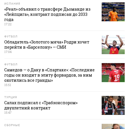
ИСПАНИЯ
«Реал» объявил о трансфере Дьоманде из
«Лейпцига», контракт подписан до 2033
года
17:22
ФУТБОЛ
Обладатель «Золотого мяча» Родри хочет
перейти в «Барселону» — СМИ
17:04
ФУТБОЛ
Самедов — о Даку в «Спартаке»: «Последние
годы он входит в элиту форвардов, за ним
охотились все гранды»
15:51
ТУРЦИЯ
Салах подписал с «Трабзонспором»
двухлетний контракт
15:47
СБОРНЫЕ