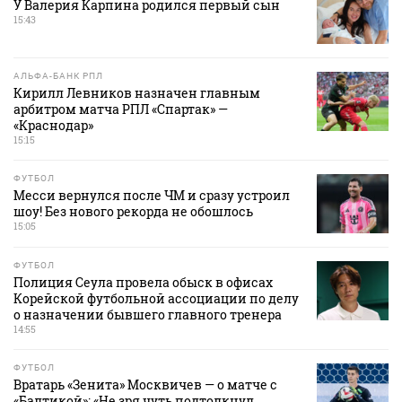
У Валерия Карпина родился первый сын
15:43
АЛЬФА-БАНК РПЛ
Кирилл Левников назначен главным
арбитром матча РПЛ «Спартак» —
«Краснодар»
15:15
ФУТБОЛ
Месси вернулся после ЧМ и сразу устроил
шоу! Без нового рекорда не обошлось
15:05
ФУТБОЛ
Полиция Сеула провела обыск в офисах
Корейской футбольной ассоциации по делу
о назначении бывшего главного тренера
14:55
ФУТБОЛ
Вратарь «Зенита» Москвичев — о матче с
«Балтикой»: «Не зря чуть подтолкнул