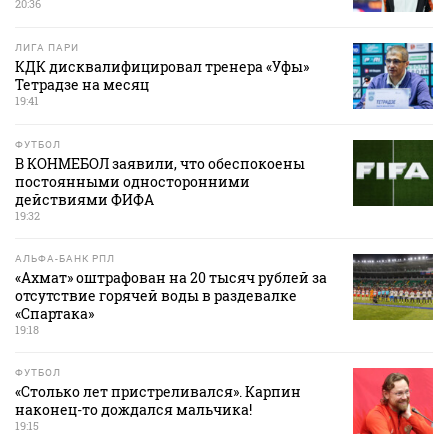
20:36
ЛИГА ПАРИ
КДК дисквалифицировал тренера «Уфы»
Тетрадзе на месяц
19:41
ФУТБОЛ
В КОНМЕБОЛ заявили, что обеспокоены
постоянными односторонними
действиями ФИФА
19:32
АЛЬФА-БАНК РПЛ
«Ахмат» оштрафован на 20 тысяч рублей за
отсутствие горячей воды в раздевалке
«Спартака»
19:18
ФУТБОЛ
«Столько лет пристреливался». Карпин
наконец-то дождался мальчика!
19:15