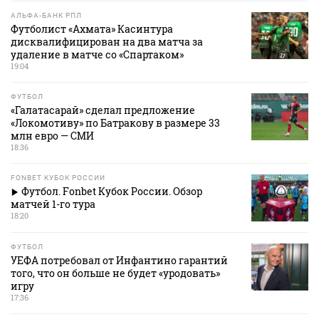
АЛЬФА-БАНК РПЛ
Футболист «Ахмата» Касинтура
дисквалифицирован на два матча за
удаление в матче со «Спартаком»
19:04
ФУТБОЛ
«Галатасарай» сделал предложение
«Локомотиву» по Батракову в размере 33
млн евро — СМИ
18:36
FONBET КУБОК РОССИИ
Футбол. Fonbet Кубок России. Обзор
матчей 1-го тура
18:20
ФУТБОЛ
УЕФА потребовал от Инфантино гарантий
того, что он больше не будет «уродовать»
игру
17:36