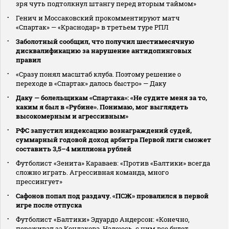
зря чуть подтолкнул штангу перед вторым таймом»
Генич и Моссаковский прокомментируют матч
«Спартак» — «Краснодар» в третьем туре РПЛ
Заболотный сообщил, что получил шестимесячную
дисквалификацию за нарушение антидопинговых
правил
«Сразу понял масштаб клуба. Поэтому решение о
переходе в «Спартак» далось быстро» — Даку
Даку — болельщикам «Спартака»: «Не судите меня за то,
каким я был в «Рубине». Понимаю, мог выглядеть
высокомерным и агрессивным»
РФС запустил индексацию вознаграждений судей,
суммарный годовой доход арбитра Первой лиги сможет
составить 3,5–4 миллиона рублей
Футболист «Зенита» Караваев: «Против «Балтики» всегда
сложно играть. Агрессивная команда, много
прессингует»
Сафонов попал под раздачу. «ПСЖ» провалился в первой
игре после отпуска
Футболист «Балтики» Эдуардо Андерсон: «Конечно,
переживал за Кондакова. Надеюсь, с ним все будет