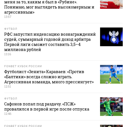
меня за то, каким я был в «Рубине».
Понимаю, мог выглядеть высокомерным и
агрессивным»
13:57
ФУТБОЛ
РФС запустил индексацию вознаграждений
судей, суммарный годовой доход арбитра
Первой лиги сможет составить 3,5–4
миллиона рублей
13:16
FONBET КУБОК РОССИИ
Футболист «Зенита» Караваев: «Против
«Балтики» всегда сложно играть.
Агрессивная команда, много прессингует»
12:51
ФУТБОЛ
Сафонов попал под раздачу. «ПСЖ»
провалился в первой игре после отпуска
12:46
FONBET КУБОК РОССИИ