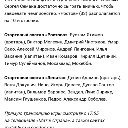
Сергея Семака достаточно сыграть вничью, чтобы
завоевать чемпионство. «Ростов» (33) располагается
на 10‑й строчке.
Стартовый состав «Ростова»
: Рустам Ятимов
(вратарь), Виктор Мелехин, Дмитрий Чистяков, Умар
Сако, Алексей Миронов, Андрей Лангович, Илья
Вахания (капитан), Иван Комаров, Кирилл Щетинин,
Тимур Сулейманов, Мохаммад Мохебби.
Стартовый состав «Зенита»
: Денис Адамов (вратарь),
Ваня Дркушич, Нино, Игорь Дивеев, Дуглас Сантос
(капитан), Вильмар Барриос, Вендел, Луис Энрике,
Максим Глушенков, Педро, Александр Соболев.
Прямую трансляцию игры смотрите с 17:55
на телеканале «Матч! Страна», а также сайтах
matchtv.ru и sportbox.ru.