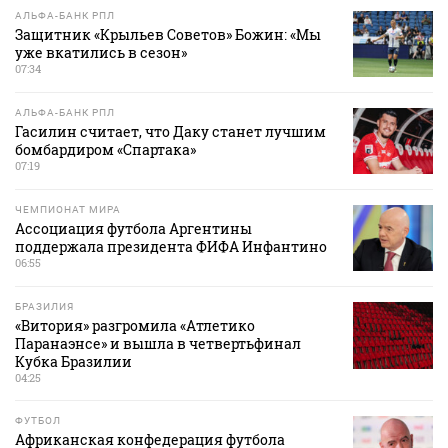
АЛЬФА-БАНК РПЛ
Защитник «Крыльев Советов» Божин: «Мы
уже вкатились в сезон»
07:34
АЛЬФА-БАНК РПЛ
Гасилин считает, что Даку станет лучшим
бомбардиром «Спартака»
07:19
ЧЕМПИОНАТ МИРА
Ассоциация футбола Аргентины
поддержала президента ФИФА Инфантино
06:55
БРАЗИЛИЯ
«Витория» разгромила «Атлетико
Паранаэнсе» и вышла в четвертьфинал
Кубка Бразилии
04:25
ФУТБОЛ
Африканская конфедерация футбола