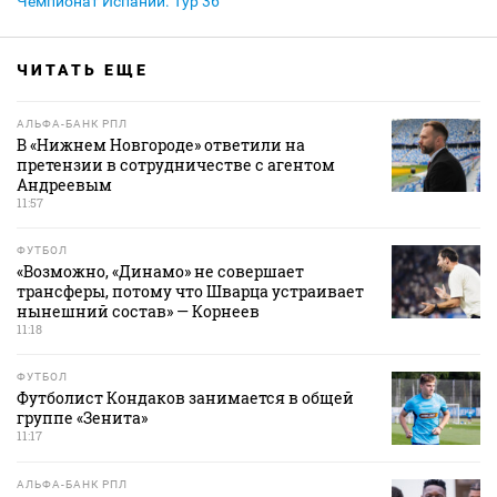
Чемпионат Испании. Тур 36
ЧИТАТЬ ЕЩЕ
АЛЬФА-БАНК РПЛ
В «Нижнем Новгороде» ответили на
претензии в сотрудничестве с агентом
Андреевым
11:57
ФУТБОЛ
«Возможно, «Динамо» не совершает
трансферы, потому что Шварца устраивает
нынешний состав» — Корнеев
11:18
ФУТБОЛ
Футболист Кондаков занимается в общей
группе «Зенита»
11:17
АЛЬФА-БАНК РПЛ