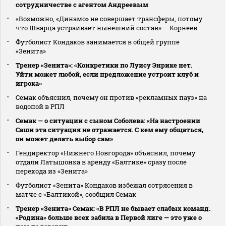
сотрудничестве с агентом Андреевым
«Возможно, «Динамо» не совершает трансферы, потому
что Шварца устраивает нынешний состав» — Корнеев
Футболист Кондаков занимается в общей группе
«Зенита»
Тренер «Зенита»: «Конкретики по Луису Энрике нет.
Уйти может любой, если предложение устроит клуб и
игрока»
Семак объяснил, почему он против «рекламных пауз» на
водопой в РПЛ
Семак — о ситуации с сыном Соболева: «На настроении
Саши эта ситуация не отражается. С кем ему общаться,
он может делать выбор сам»
Гендиректор «Нижнего Новгорода» объяснил, почему
отдали Латышонка в аренду «Балтике» сразу после
перехода из «Зенита»
Футболист «Зенита» Кондаков избежал сотрясения в
матче с «Балтикой», сообщил Семак
Тренер «Зенита» Семак: «В РПЛ не бывает слабых команд.
«Родина» больше всех забила в Первой лиге — это уже о