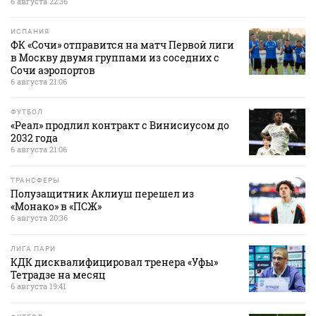
6 августа 22:36
ИСПАНИЯ
ФК «Сочи» отправится на матч Первой лиги
в Москву двумя группами из соседних с
Сочи аэропортов
6 августа 21:06
ФУТБОЛ
«Реал» продлил контракт с Винисиусом до
2032 года
6 августа 21:06
ТРАНСФЕРЫ
Полузащитник Аклиуш перешел из
«Монако» в «ПСЖ»
6 августа 20:36
ЛИГА ПАРИ
КДК дисквалифицировал тренера «Уфы»
Тетрадзе на месяц
6 августа 19:41