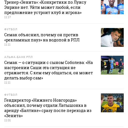
Тренер «Зенита»: «Конкретики по Луису
Энрике нет. Уйти может любой, если
предложение устроит клуб и игрока»
11:17
ФУТБОЛ
Семак объяснил, почему он против
«рекламных пауз» на водопой в РПЛ
11:11
АЛЬФА-БАНК РПЛ
Семак — о ситуации с сыном Соболева: «На
настроении Саши эта ситуация не
отражается. С кем ему общаться, он может
делать выбор сам»
11:11
ФУТБОЛ
Гендиректор «Нижнего Новгорода»
объяснил, почему отдали Латышонка в
аренду «Балтике» сразу после перехода из
«Зенита»
11:01