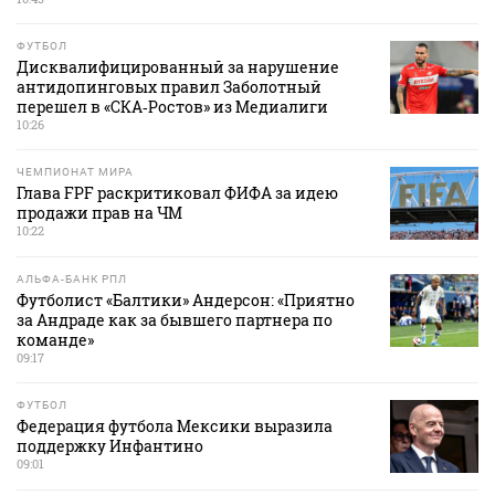
ФУТБОЛ
Дисквалифицированный за нарушение
антидопинговых правил Заболотный
перешел в «СКА‑Ростов» из Медиалиги
10:26
ЧЕМПИОНАТ МИРА
Глава FPF раскритиковал ФИФА за идею
продажи прав на ЧМ
10:22
АЛЬФА-БАНК РПЛ
Футболист «Балтики» Андерсон: «Приятно
за Андраде как за бывшего партнера по
команде»
09:17
ФУТБОЛ
Федерация футбола Мексики выразила
поддержку Инфантино
09:01