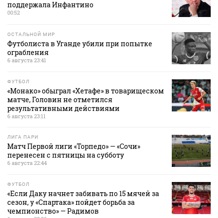
поддержала Инфантино
00:52
ОСТАЛЬНОЙ МИР
Футболиста в Уганде убили при попытке
ограбления
6 августа 23:41
ФУТБОЛ
«Монако» обыграл «Хетафе» в товарищеском
матче, Головин не отметился
результативными действиями
6 августа 23:11
ЛИГА ПАРИ
Матч Первой лиги «Торпедо» — «Сочи»
перенесен с пятницы на субботу
6 августа 22:44
ФУТБОЛ
«Если Даку начнет забивать по 15 мячей за
сезон, у «Спартака» пойдет борьба за
чемпионство» — Радимов