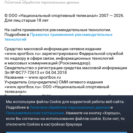
Политика обработки персональных данных
© ООО «Национальный спортивный телеканал» 2007 — 2026.
Для лиц старше 18 лет
На сайте применяются рекомендательные технологии.
Подробнее в
Правилах применения рекомендательных
технологий
Средство массовой информации сетевое издание
«www.sportbox.ru» зарегистрировано Федеральной службой
по надзору в сфере связи, информационных технологий
и массовых коммуникаций (Роскомнадзор).
Свидетельство о регистрации средства массовой информации
Эл № ФС77-72613 от 04.04.2018
Название — www.sportbox.ru
Учредитель (соучредители) СМИ сетевого издания
«www.sportbox.ru»: ООО «Национальный спортивный
телеканал»
Главный редактор СМИ сетевого издания «www.sportbox.ru»:
Конов В.А.
Мы используем файлы Сookie для корректной работы веб-сайта.
Номер телефона редакции СМИ сетевого издания
Подробнее в
Политике обработки персональных данных
и
«www.sportbox.ru»: +7 (495) 653 8419
Пользовательском соглашении
. Нажмите на кнопку «Хорошо»,
Адрес электронной почты редакции СМИ сетевого издания
если Вы согласны на использование файлов cookie. Если нет, то
«www.sportbox.ru»: editor@sportbox.ru
отключите Cookies в настройках браузера