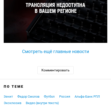
Смотреть ещё главные новости
Комментировать
ПО ТЕМЕ
Зенит
Федор Смолов
Футбол
Россия
Альфа-Банк РПЛ
Эксклюзив
Видео (внутри текста)