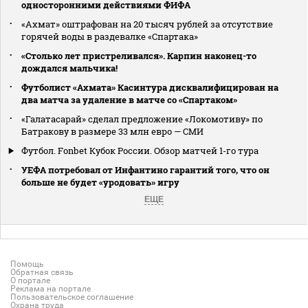
односторонними действиями ФИФА
«Ахмат» оштрафован на 20 тысяч рублей за отсутствие
горячей воды в раздевалке «Спартака»
«Столько лет пристреливался». Карпин наконец-то
дождался мальчика!
Футболист «Ахмата» Касинтура дисквалифицирован на
два матча за удаление в матче со «Спартаком»
«Галатасарай» сделал предложение «Локомотиву» по
Батракову в размере 33 млн евро — СМИ
Футбол. Fonbet Кубок России. Обзор матчей 1-го тура
УЕФА потребовал от Инфантино гарантий того, что он
больше не будет «уродовать» игру
ЕЩЕ
Помощь
Обратная связь
О портале
Реклама на портале
Пользовательское соглашение
Охрана труда