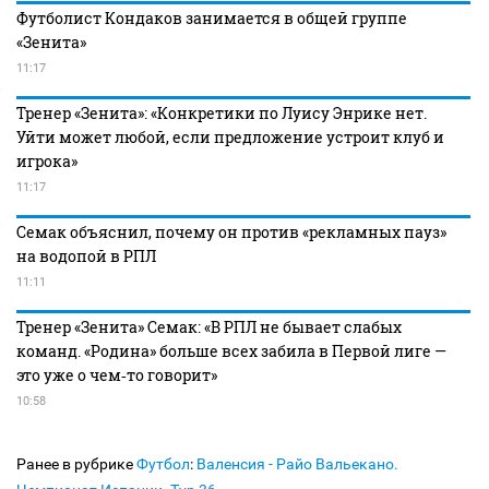
Футболист Кондаков занимается в общей группе
«Зенита»
11:17
Тренер «Зенита»: «Конкретики по Луису Энрике нет.
Уйти может любой, если предложение устроит клуб и
игрока»
11:17
Семак объяснил, почему он против «рекламных пауз»
на водопой в РПЛ
11:11
Тренер «Зенита» Семак: «В РПЛ не бывает слабых
команд. «Родина» больше всех забила в Первой лиге —
это уже о чем‑то говорит»
10:58
Ранее в рубрике
Футбол
:
Валенсия - Райо Вальекано.