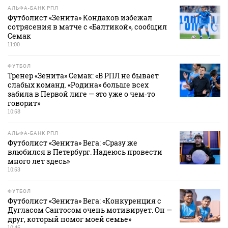
АЛЬФА-БАНК РПЛ
Футболист «Зенита» Кондаков избежал
сотрясения в матче с «Балтикой», сообщил
Семак
11:00
ФУТБОЛ
Тренер «Зенита» Семак: «В РПЛ не бывает
слабых команд. «Родина» больше всех
забила в Первой лиге — это уже о чем‑то
говорит»
10:58
АЛЬФА-БАНК РПЛ
Футболист «Зенита» Вега: «Сразу же
влюбился в Петербург. Надеюсь провести
много лет здесь»
10:53
ФУТБОЛ
Футболист «Зенита» Вега: «Конкуренция с
Дугласом Сантосом очень мотивирует. Он —
друг, который помог моей семье»
10:45