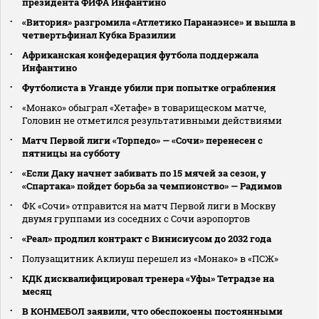
президента ФИФА Инфантино
«Витория» разгромила «Атлетико Паранаэнсе» и вышла в
четвертьфинал Кубка Бразилии
Африканская конфедерация футбола поддержала
Инфантино
Футболиста в Уганде убили при попытке ограбления
«Монако» обыграл «Хетафе» в товарищеском матче,
Головин не отметился результативными действиями
Матч Первой лиги «Торпедо» — «Сочи» перенесен с
пятницы на субботу
«Если Даку начнет забивать по 15 мячей за сезон, у
«Спартака» пойдет борьба за чемпионство» — Радимов
ФК «Сочи» отправится на матч Первой лиги в Москву
двумя группами из соседних с Сочи аэропортов
«Реал» продлил контракт с Винисиусом до 2032 года
Полузащитник Аклиуш перешел из «Монако» в «ПСЖ»
КДК дисквалифицировал тренера «Уфы» Тетрадзе на
месяц
В КОНМЕБОЛ заявили, что обеспокоены постоянными