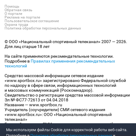
Помощь
Обратная связь
О портале
Реклама на портале
Пользовательское соглашение
Охрана труда
Политика обработки персональных данных
© ООО «Национальный спортивный телеканал» 2007 — 2026.
Для лиц старше 18 лет
На сайте применяются рекомендательные технологии.
Подробнее в
Правилах применения рекомендательных
технологий
Средство массовой информации сетевое издание
«www.sportbox.ru» зарегистрировано Федеральной службой
по надзору в сфере связи, информационных технологий
и массовых коммуникаций (Роскомнадзор).
Свидетельство о регистрации средства массовой информации
Эл № ФС77-72613 от 04.04.2018
Название — www.sportbox.ru
Учредитель (соучредители) СМИ сетевого издания
«www.sportbox.ru»: ООО «Национальный спортивный
телеканал»
Главный редактор СМИ сетевого издания «www.sportbox.ru»:
Конов В.А.
Мы используем файлы Сookie для корректной работы веб-сайта.
Номер телефона редакции СМИ сетевого издания
Подробнее в
Политике обработки персональных данных
и