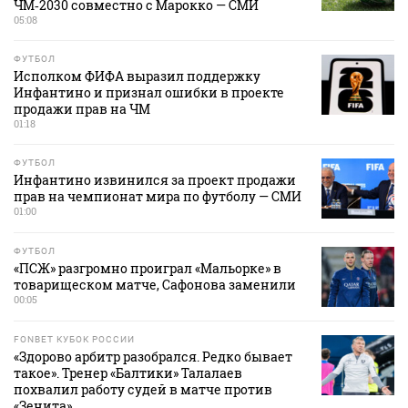
ЧМ‑2030 совместно с Марокко — СМИ
05:08
ФУТБОЛ
Исполком ФИФА выразил поддержку
Инфантино и признал ошибки в проекте
продажи прав на ЧМ
01:18
ФУТБОЛ
Инфантино извинился за проект продажи
прав на чемпионат мира по футболу — СМИ
01:00
ФУТБОЛ
«ПСЖ» разгромно проиграл «Мальорке» в
товарищеском матче, Сафонова заменили
00:05
FONBET КУБОК РОССИИ
«Здорово арбитр разобрался. Редко бывает
такое». Тренер «Балтики» Талалаев
похвалил работу судей в матче против
«Зенита»