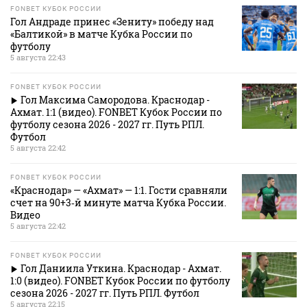
FONBET КУБОК РОССИИ
Гол Андраде принес «Зениту» победу над
«Балтикой» в матче Кубка России по
футболу
5 августа 22:43
FONBET КУБОК РОССИИ
Гол Максима Самородова. Краснодар -
Ахмат. 1:1 (видео). FONBET Кубок России по
футболу сезона 2026 - 2027 гг. Путь РПЛ.
Футбол
5 августа 22:42
FONBET КУБОК РОССИИ
«Краснодар» — «Ахмат» — 1:1. Гости сравняли
счет на 90+3‑й минуте матча Кубка России.
Видео
5 августа 22:42
FONBET КУБОК РОССИИ
Гол Даниила Уткина. Краснодар - Ахмат.
1:0 (видео). FONBET Кубок России по футболу
сезона 2026 - 2027 гг. Путь РПЛ. Футбол
5 августа 22:15