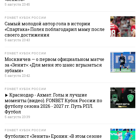
5 августа 23:45
FONBET КУБОК РОССИИ
Самый молодой автор гола в истории
«Спартака» Полех поблагодарил маму после
своего достижения
5 августа 23:43
FONBET КУБОК РОССИИ
Москвичев — о первом официальном матче
за «Зенит»: «Для меня это шанс вгрызаться
зубами»
5 августа 23:42
FONBET КУБОК РОССИИ
Краснодар - Ахмат. Голы и лучшие
моменты (видео). FONBET Кубок России по
футболу сезона 2026 - 2027 гг. Путь РПЛ.
Футбол
5 августа 23:39
FONBET КУБОК РОССИИ
Футболист «Зенита» Ерохин: «В этом сезоне