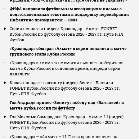
Аршавин: «Ход «Спартака» на старте сезона не удивляет»
ФИФА направила футбольным ассоциациям письма с
подготовленными текстами в поддержку переизбрания
Инфантино президентом — СМИ
Серия пенальти (видео). Краснодар - Ахмат. FONBET
Кубок России по футболу сезона 2026 - 2027 гг. Путь РПЛ.
Футбол
«Краснодар» обыграл «Ахмат» в серии пенальти в матче
группового этапа Кубка России
«Краснодар» и «Ахмат» не смогли выявить победителя
матча Кубка России в основное время, впереди серия
пенальти
Ковач попадает в штангу (видео). Зенит - Балтика.
FONBET Кубок России по футболу сезона 2026 - 2027 гг.
Путь РПЛ. Футбол
Гол Андраде принес «Зениту» победу над «Балтикой» в
матче Кубка России по футболу
Гол Максима Самородова. Краснодар - Ахмат. 1:1 (видео).
FONBET Кубок России по футболу сезона 2026 - 2027 гг.
Путь РПЛ. Футбол
«Краснодар» — «Ахмат» — 1:1. Гости сравняли счет на