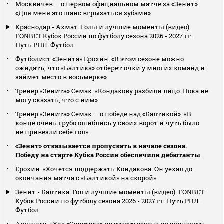
Москвичев — о первом официальном матче за «Зенит»:
«Для меня это шанс вгрызаться зубами»
Краснодар - Ахмат. Голы и лучшие моменты (видео).
FONBET Кубок России по футболу сезона 2026 - 2027 гг.
Путь РПЛ. Футбол
Футболист «Зенита» Ерохин: «В этом сезоне можно
ожидать, что «Балтика» отберет очки у многих команд и
займет место в восьмерке»
Тренер «Зенита» Семак: «Кондакову разбили лицо. Пока не
могу сказать, что с ним»
Тренер «Зенита» Семак — о победе над «Балтикой»: «В
конце очень грубо ошиблись у своих ворот и чуть было
не привезли себе гол»
«Зенит» отказывается пропускать в начале сезона.
Победу на старте Кубка России обеспечили дебютанты
Ерохин: «Хочется поддержать Кондакова. Он уехал до
окончания матча с «Балтикой» на скорой»
Зенит - Балтика. Гол и лучшие моменты (видео). FONBET
Кубок России по футболу сезона 2026 - 2027 гг. Путь РПЛ.
Футбол