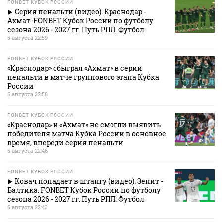
FONBET КУБОК РОССИИ
Серия пенальти (видео). Краснодар -
Ахмат. FONBET Кубок России по футболу
сезона 2026 - 2027 гг. Путь РПЛ. Футбол
5 августа 22:59
FONBET КУБОК РОССИИ
«Краснодар» обыграл «Ахмат» в серии
пенальти в матче группового этапа Кубка
России
5 августа 22:58
FONBET КУБОК РОССИИ
«Краснодар» и «Ахмат» не смогли выявить
победителя матча Кубка России в основное
время, впереди серия пенальти
5 августа 22:46
FONBET КУБОК РОССИИ
Ковач попадает в штангу (видео). Зенит -
Балтика. FONBET Кубок России по футболу
сезона 2026 - 2027 гг. Путь РПЛ. Футбол
5 августа 22:43