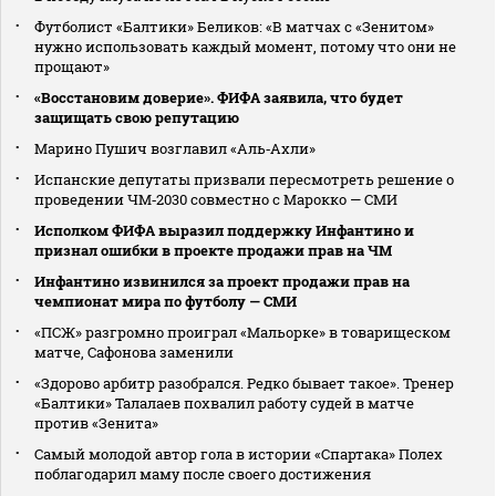
Футболист «Балтики» Беликов: «В матчах с «Зенитом»
нужно использовать каждый момент, потому что они не
прощают»
«Восстановим доверие». ФИФА заявила, что будет
защищать свою репутацию
Марино Пушич возглавил «Аль‑Ахли»
Испанские депутаты призвали пересмотреть решение о
проведении ЧМ‑2030 совместно с Марокко — СМИ
Исполком ФИФА выразил поддержку Инфантино и
признал ошибки в проекте продажи прав на ЧМ
Инфантино извинился за проект продажи прав на
чемпионат мира по футболу — СМИ
«ПСЖ» разгромно проиграл «Мальорке» в товарищеском
матче, Сафонова заменили
«Здорово арбитр разобрался. Редко бывает такое». Тренер
«Балтики» Талалаев похвалил работу судей в матче
против «Зенита»
Самый молодой автор гола в истории «Спартака» Полех
поблагодарил маму после своего достижения