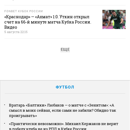
FONBET КУБОК РОССИИ
«Краснодар» — «Ахмат» 1:0. Уткин открыл
счет на 66‑й минуте матча Кубка России.
Видео
5 августа 22:15
ЕЩЕ
ФУТБОЛ
Вратарь «Балтики» Любаков — о матче с «Зенитом»: «А
смысл в моих сейвах, если сами не забили? Обидно так
проигрывать»
«Практически невозможно». Михаил Кержаков не верит
в победу клуба не из РПЛ в Кубке России