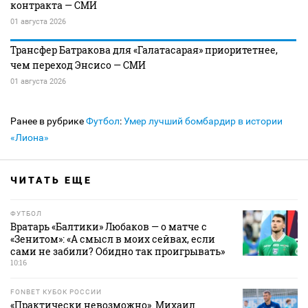
контракта — СМИ
01 августа 2026
Трансфер Батракова для «Галатасарая» приоритетнее,
чем переход Энсисо — СМИ
01 августа 2026
Ранее в рубрике
Футбол
:
Умер лучший бомбардир в истории
«Лиона»
ЧИТАТЬ ЕЩЕ
ФУТБОЛ
Вратарь «Балтики» Любаков — о матче с
«Зенитом»: «А смысл в моих сейвах, если
сами не забили? Обидно так проигрывать»
10:16
FONBET КУБОК РОССИИ
«Практически невозможно». Михаил