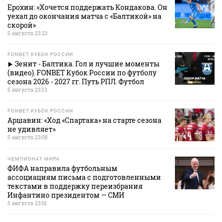
Ерохин: «Хочется поддержать Кондакова. Он
уехал до окончания матча с «Балтикой» на
скорой»
5 августа 23:23
FONBET КУБОК РОССИИ
Зенит - Балтика. Гол и лучшие моменты
(видео). FONBET Кубок России по футболу
сезона 2026 - 2027 гг. Путь РПЛ. Футбол
5 августа 23:13
FONBET КУБОК РОССИИ
Аршавин: «Ход «Спартака» на старте сезона
не удивляет»
5 августа 23:08
ЧЕМПИОНАТ МИРА
ФИФА направила футбольным
ассоциациям письма с подготовленными
текстами в поддержку переизбрания
Инфантино президентом — СМИ
5 августа 23:01