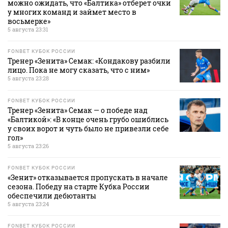
можно ожидать, что «Балтика» отберет очки
у многих команд и займет место в
восьмерке»
5 августа 23:31
FONBET КУБОК РОССИИ
Тренер «Зенита» Семак: «Кондакову разбили
лицо. Пока не могу сказать, что с ним»
5 августа 23:28
FONBET КУБОК РОССИИ
Тренер «Зенита» Семак — о победе над
«Балтикой»: «В конце очень грубо ошиблись
у своих ворот и чуть было не привезли себе
гол»
5 августа 23:26
FONBET КУБОК РОССИИ
«Зенит» отказывается пропускать в начале
сезона. Победу на старте Кубка России
обеспечили дебютанты
5 августа 23:24
FONBET КУБОК РОССИИ