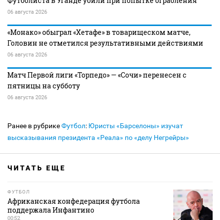
Футболиста в Уганде убили при попытке ограбления
06 августа 2026
«Монако» обыграл «Хетафе» в товарищеском матче,
Головин не отметился результативными действиями
06 августа 2026
Матч Первой лиги «Торпедо» — «Сочи» перенесен с
пятницы на субботу
06 августа 2026
Ранее в рубрике
Футбол
:
Юристы «Барселоны» изучат
высказывания президента «Реала» по «делу Негрейры»
ЧИТАТЬ ЕЩЕ
ФУТБОЛ
Африканская конфедерация футбола
поддержала Инфантино
00:52