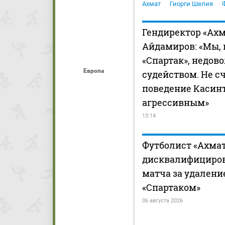
Ахмат
Гиорги Шелия
Гендиректор «Ахм
Айдамиров: «Мы, 
«Спартак», недов
Европа
судейством. Не с
поведение Касин
агрессивным»
13:14
Футболист «Ахмат
дисквалифициров
матча за удаление
«Спартаком»
06 августа 2026