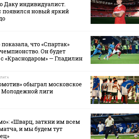
то Даку индивидуалист.
ас появился новый яркий
до
 показала, что «Спартак»
 чемпионство. Он будет
с «Краснодаром» — Гладилин
ЛИГА
омотив» обыграл московское
е Молодежной лиги
мо»: «Шварц, заткни им всем
матча, и мы будем тут
вец»