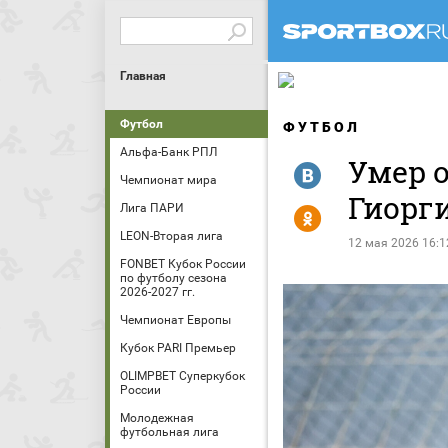
Главная
Футбол
ФУТБОЛ
Альфа-Банк РПЛ
Умер 
R
Чемпионат мира
Гиорг
Лига ПАРИ
Y
LEON-Вторая лига
12 мая 2026 16:1
FONBET Кубок России
по футболу сезона
2026-2027 гг.
Чемпионат Европы
Кубок PARI Премьер
OLIMPBET Суперкубок
России
Молодежная
футбольная лига