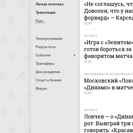
«Не соглашусь, ч
Легкая атлетика
Доволен, что у н
Трансляции
форвард» — Карсе
Еще...
22:06
ФУТБОЛ
Телепрограмма
«Игра с «Зенитом»
Результаты
готов бороться за
фаворитом матча 
События
21:56
Трансферы
Дни рождения
МОЛОДЕЖНАЯ ФУТБОЛЬНАЯ 
Московский «Лок
Спорт и бизнес
«Динамо» в матч
Форум
21:03
ФУТБОЛ
Ловчев — о «Дина
рот. Выиграй три 
говорить: «Краса