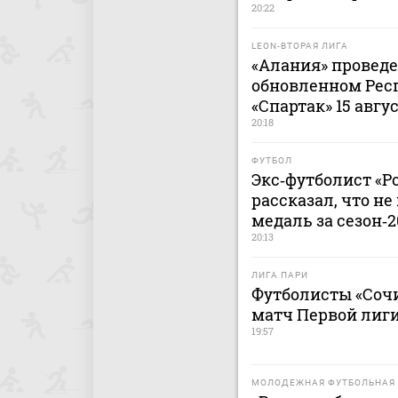
20:22
LEON-ВТОРАЯ ЛИГА
«Алания» проведе
обновленном Рес
«Спартак» 15 авгу
20:18
ФУТБОЛ
Экс‑футболист «Р
рассказал, что н
медаль за сезон‑
20:13
ЛИГА ПАРИ
Футболисты «Сочи
матч Первой лиги
19:57
МОЛОДЕЖНАЯ ФУТБОЛЬНАЯ 