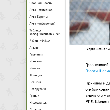
Сборная России
Лига чемпионов
Лига Европы
Лига конференций
Таблица
коэффициентов УЕФА
Рейтинг ФИФА
Англия
Гиорги Шелия / Ф
Германия
Испания
Грозненский 
Италия
Гиорги Шели
Франция
Бельгия
Причины и д
опубликован
Белоруссия
вничью с мах
Греция
РПЛ, Шелия п
Нидерланды
Польша