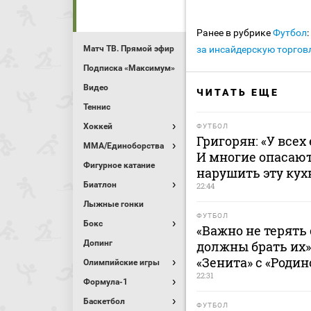
Ранее в рубрике
Футбол
:
Матч ТВ. Прямой эфир
за инсайдерскую торгов
Подписка «Максимум»
Видео
ЧИТАТЬ ЕЩЕ
Теннис
Хоккей
ФУТБОЛ
Григорян: «У всех
MMA/Единоборства
И многие опасают
Фигурное катание
нарушить эту ку
Биатлон
22:44
Лыжные гонки
ФУТБОЛ
Бокс
«Важно не терять 
Допинг
должны брать их»
«Зенита» с «Родин
Олимпийские игры
22:31
Формула-1
Баскетбол
ФУТБОЛ