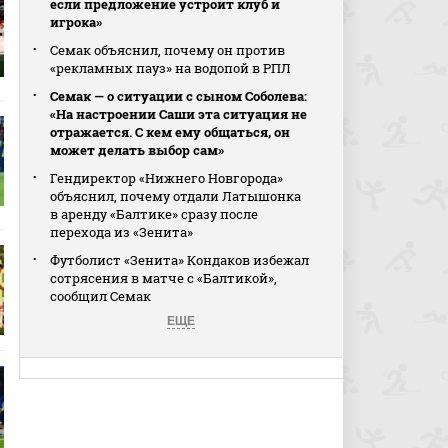
если предложение устроит клуб и
игрока»
Семак объяснил, почему он против
«рекламных пауз» на водопой в РПЛ
Семак — о ситуации с сыном Соболева:
«На настроении Саши эта ситуация не
отражается. С кем ему общаться, он
может делать выбор сам»
Гендиректор «Нижнего Новгорода»
объяснил, почему отдали Латышонка
в аренду «Балтике» сразу после
перехода из «Зенита»
Футболист «Зенита» Кондаков избежал
сотрясения в матче с «Балтикой»,
сообщил Семак
ЕЩЕ