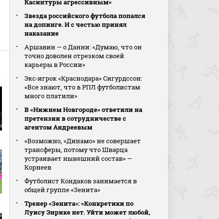
Касинтуры агрессивным»
Звезда российского футбола попался
на допинге. И с честью принял
наказание
Аршавин — о Данни: «Думаю, что он
точно доволен отрезком своей
карьеры в России»
Экс‑игрок «Краснодара» Сигурдссон:
«Все знают, что в РПЛ футболистам
много платили»
В «Нижнем Новгороде» ответили на
претензии в сотрудничестве с
агентом Андреевым
«Возможно, «Динамо» не совершает
трансферы, потому что Шварца
устраивает нынешний состав» —
Корнеев
Футболист Кондаков занимается в
общей группе «Зенита»
Тренер «Зенита»: «Конкретики по
Луису Энрике нет. Уйти может любой,