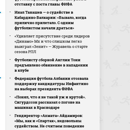
отставку с поста главы ФИФА
Инал Танашев — о судействе в
Кабардино‑Балкарии: «Бывало, когда
прилично прилетало. С одним
футболистом начали драться»
«Удивляет присутствие среди лидеров
«Динамо» Мх и что слишком легко
выиграл «Зенит» — Журавель о старте
сезона РПЛ
Футболисту сборной Англии Тони
предъявлено обвинение в нападении
в клубе
Федерация футбола Албании отозвала
поддержку кандидатуры Инфантино
на выборах президента ФИФА
«Понял, что я не такой уж и крутой».
Сигурдссон рассказал о погоне на
машинах в Краснодаре
Гендиректор «Ахмата» Айдамиров:
«Мы, как и «Спартак», недовольны
судейством. Не считаем поведение