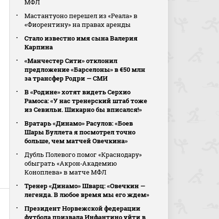
МФЛ
Мастантуоно перешел из «Реала» в
«Фиорентину» на правах аренды
Стало известно имя сына Валерия
Карпина
«Манчестер Сити» отклонил
предложение «Барселоны» в €50 млн
за трансфер Родри — СМИ
В «Родине» хотят видеть Серхио
Рамоса: «У нас тренерский штаб тоже
из Севильи. Шикарно бы вписался!»
Вратарь «Динамо» Расулов: «Боев
Шары Буллета я посмотрел точно
больше, чем матчей Овечкина»
Дубль Полевого помог «Краснодару»
обыграть «Акрон‑Академию
Коноплева» в матче МФЛ
Тренер «Динамо» Шварц: «Овечкин —
легенда. В любое время мы его ждем»
Президент Норвежской федерации
футбола призвала Инфантино уйти в