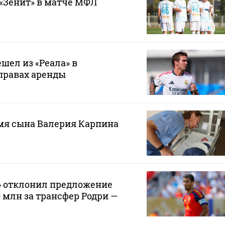
 «Зенит» в матче МФЛ
шел из «Реала» в
правах аренды
мя сына Валерия Карпина
» отклонил предложение
0 млн за трансфер Родри —