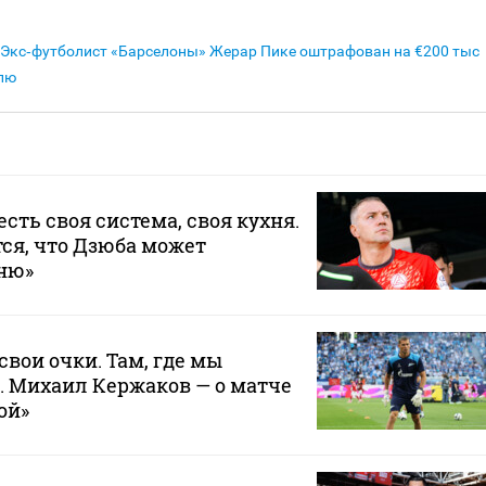
Экс‑футболист «Барселоны» Жерар Пике оштрафован на €200 тыс
лю
 есть своя система, своя кухня.
ся, что Дзюба может
хню»
свои очки. Там, где мы
. Михаил Кержаков — о матче
ой»