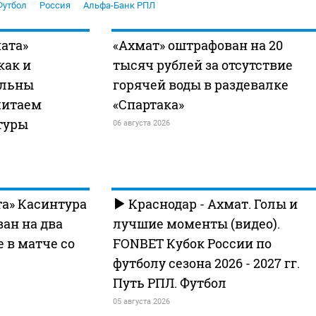
Футбол
Россия
Альфа-Банк РПЛ
ата»
«Ахмат» оштрафован на 20
как и
тысяч рублей за отсутствие
ольны
горячей воды в раздевалке
читаем
«Спартака»
туры
06 августа 2026
а» Касинтура
Краснодар - Ахмат. Голы и
ан на два
лучшие моменты (видео).
 в матче со
FONBET Кубок России по
футболу сезона 2026 - 2027 гг.
Путь РПЛ. Футбол
05 августа 2026