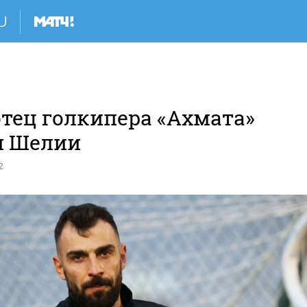
отец голкипера «Ахмата»
и Шелии
2