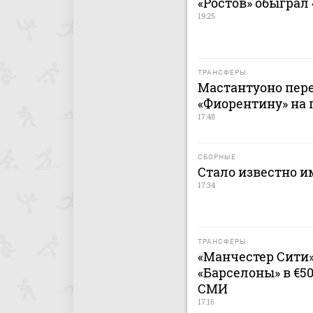
«Ростов» обыграл
19:25
ТРАНСФЕРЫ
Мастантуоно пере
«Фиорентину» на 
17:48
СБОРНЫЕ
Стало известно и
17:34
ТРАНСФЕРЫ
«Манчестер Сити
«Барселоны» в €5
СМИ
17:16