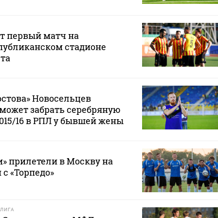
т первый матч на
публиканском стадионе
ста
остова» Новосельцев
е может забрать серебряную
2015/16 в РПЛ у бывшей жены
» прилетели в Москву на
 с «Торпедо»
ЛИГА