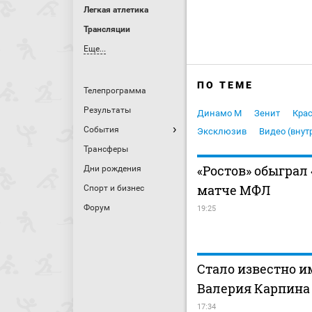
Легкая атлетика
Трансляции
Еще...
ПО ТЕМЕ
Телепрограмма
Результаты
Динамо М
Зенит
Кра
События
Эксклюзив
Видео (внут
Трансферы
«Ростов» обыграл 
Дни рождения
матче МФЛ
Спорт и бизнес
Форум
19:25
Стало известно и
Валерия Карпина
17:34