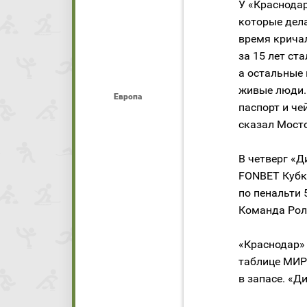
У «Краснода
которые дела
время кричал
за 15 лет ст
а остальные 
живые люди. 
Европа
паспорт и че
сказал Мост
В четверг «
FONBET Кубка
по пенальти 
Команда Рола
«Краснодар» 
таблице МИР 
в запасе. «Д