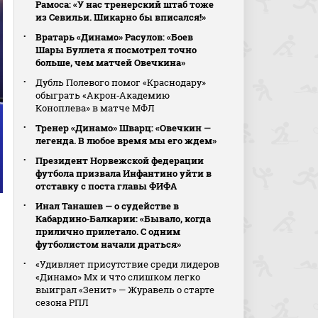
Рамоса: «У нас тренерский штаб тоже
из Севильи. Шикарно бы вписался!»
Вратарь «Динамо» Расулов: «Боев
Шары Буллета я посмотрел точно
больше, чем матчей Овечкина»
Дубль Полевого помог «Краснодару»
обыграть «Акрон‑Академию
Коноплева» в матче МФЛ
Тренер «Динамо» Шварц: «Овечкин —
легенда. В любое время мы его ждем»
Президент Норвежской федерации
футбола призвала Инфантино уйти в
отставку с поста главы ФИФА
Инал Танашев — о судействе в
Кабардино‑Балкарии: «Бывало, когда
прилично прилетало. С одним
футболистом начали драться»
«Удивляет присутствие среди лидеров
«Динамо» Мх и что слишком легко
выиграл «Зенит» — Журавель о старте
сезона РПЛ