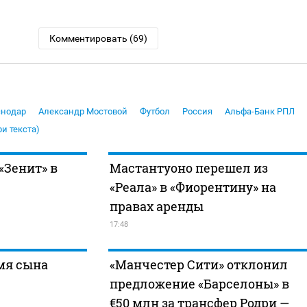
Комментировать (69)
снодар
Александр Мостовой
Футбол
Россия
Альфа-Банк РПЛ
ри текста)
«Зенит» в
Мастантуоно перешел из
«Реала» в «Фиорентину» на
правах аренды
17:48
мя сына
«Манчестер Сити» отклонил
предложение «Барселоны» в
€50 млн за трансфер Родри —