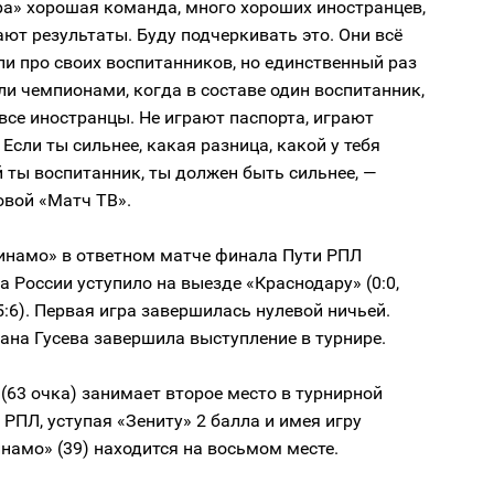
ра» хорошая команда, много хороших иностранцев,
ют результаты. Буду подчеркивать это. Они всё
и про своих воспитанников, но единственный раз
али чемпионами, когда в составе один воспитанник,
все иностранцы. Не играют паспорта, играют
Если ты сильнее, какая разница, какой у тебя
й ты воспитанник, ты должен быть сильнее, —
овой «Матч ТВ».
Динамо» в ответном матче финала Пути РПЛ
 России уступило на выезде «Краснодару» (0:0,
5:6). Первая игра завершилась нулевой ничьей.
на Гусева завершила выступление в турнире.
(63 очка) занимает второе место в турнирной
РПЛ, уступая «Зениту» 2 балла и имея игру
инамо» (39) находится на восьмом месте.