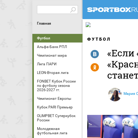
Главная
Футбол
ФУТБОЛ
Альфа-Банк РПЛ
«Если
R
Чемпионат мира
«Красн
Лига ПАРИ
Y
стане
LEON-Вторая лига
FONBET Кубок России
по футболу сезона
2026-2027 гг.
Мария 
Чемпионат Европы
Кубок PARI Премьер
OLIMPBET Суперкубок
России
Молодежная
футбольная лига