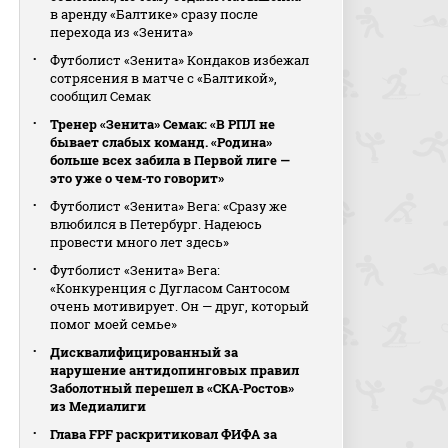
в аренду «Балтике» сразу после
перехода из «Зенита»
Футболист «Зенита» Кондаков избежал
сотрясения в матче с «Балтикой»,
сообщил Семак
Тренер «Зенита» Семак: «В РПЛ не
бывает слабых команд. «Родина»
больше всех забила в Первой лиге —
это уже о чем‑то говорит»
Футболист «Зенита» Вега: «Сразу же
влюбился в Петербург. Надеюсь
провести много лет здесь»
Футболист «Зенита» Вега:
«Конкуренция с Дугласом Сантосом
очень мотивирует. Он — друг, который
помог моей семье»
Дисквалифицированный за
нарушение антидопинговых правил
Заболотный перешел в «СКА‑Ростов»
из Медиалиги
Глава FPF раскритиковал ФИФА за