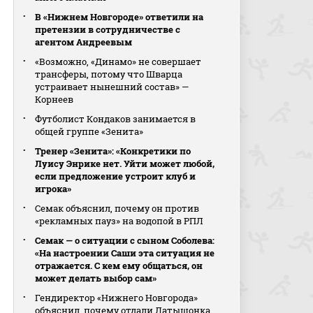
В «Нижнем Новгороде» ответили на
претензии в сотрудничестве с
агентом Андреевым
«Возможно, «Динамо» не совершает
трансферы, потому что Шварца
устраивает нынешний состав» —
Корнеев
Футболист Кондаков занимается в
общей группе «Зенита»
Тренер «Зенита»: «Конкретики по
Луису Энрике нет. Уйти может любой,
если предложение устроит клуб и
игрока»
Семак объяснил, почему он против
«рекламных пауз» на водопой в РПЛ
Семак — о ситуации с сыном Соболева:
«На настроении Саши эта ситуация не
отражается. С кем ему общаться, он
может делать выбор сам»
Гендиректор «Нижнего Новгорода»
объяснил, почему отдали Латышонка