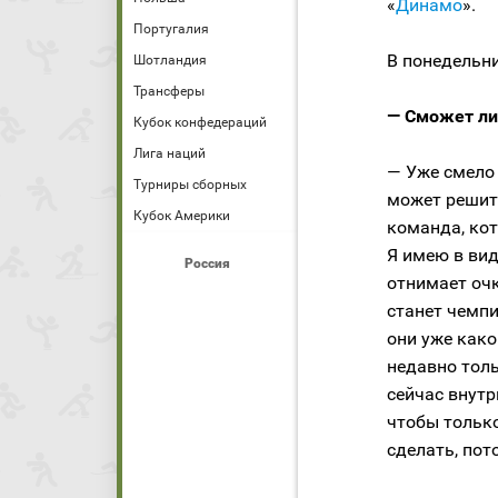
«
Динамо
».
Португалия
В понедельн
Шотландия
Трансферы
— Сможет ли
Кубок конфедераций
Лига наций
— Уже смело
Турниры сборных
может решить
Кубок Америки
команда, кот
Я имею в вид
Россия
отнимает очк
станет чемпи
они уже како
недавно толь
сейчас внутр
чтобы только
сделать, пот