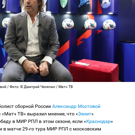
вой / Фото: © Дмитрий Челяпин / Матч ТВ
олист сборной России
Александр Мостовой
с «Матч ТВ» выразил мнение, что «
Зенит
»
обеду в МИР РПЛ в этом сезоне, если «
Краснодар
»
и в матче 29‑го тура МИР РПЛ с московским