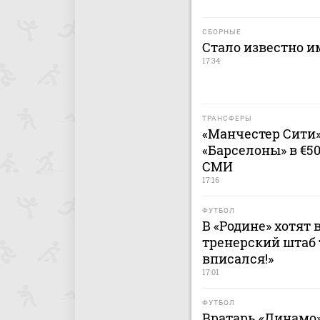
СБОРНЫЕ
Стало известно и
17:34
ТРАНСФЕРЫ
«Манчестер Сити
«Барселоны» в €5
СМИ
17:16
ФУТБОЛ
В «Родине» хотят 
тренерский штаб 
вписался!»
17:01
ФУТБОЛ
Вратарь «Динамо»