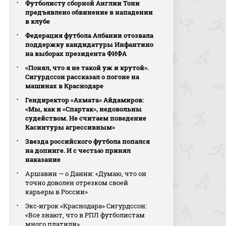
Футболисту сборной Англии Тони
предъявлено обвинение в нападении
в клубе
Федерация футбола Албании отозвала
поддержку кандидатуры Инфантино
на выборах президента ФИФА
«Понял, что я не такой уж и крутой».
Сигурдссон рассказал о погоне на
машинах в Краснодаре
Гендиректор «Ахмата» Айдамиров:
«Мы, как и «Спартак», недовольны
судейством. Не считаем поведение
Касинтуры агрессивным»
Звезда российского футбола попался
на допинге. И с честью принял
наказание
Аршавин — о Данни: «Думаю, что он
точно доволен отрезком своей
карьеры в России»
Экс‑игрок «Краснодара» Сигурдссон:
«Все знают, что в РПЛ футболистам
много платили»