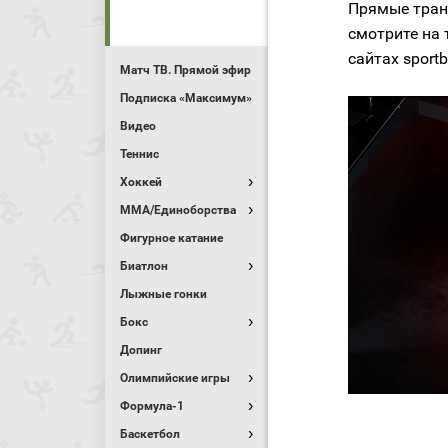
Прямые тран
смотрите на 
сайтах sportb
Матч ТВ. Прямой эфир
Подписка «Максимум»
Видео
Теннис
Хоккей
MMA/Единоборства
Фигурное катание
Биатлон
Лыжные гонки
Бокс
Допинг
Олимпийские игры
Формула-1
Баскетбол