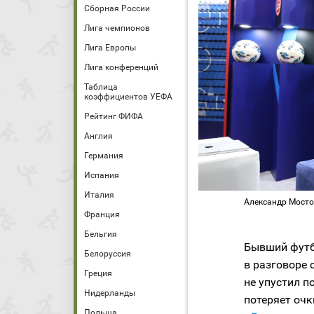
Сборная России
Лига чемпионов
Лига Европы
Лига конференций
Таблица
коэффициентов УЕФА
Рейтинг ФИФА
Англия
Германия
Испания
Италия
Александр Мосто
Франция
Бельгия
Бывший футб
Белоруссия
в разговоре 
Греция
не упустил п
Нидерланды
потеряет очк
Польша