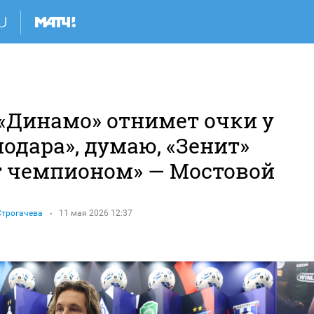
 «Динамо» отнимет очки у
одара», думаю, «Зенит»
т чемпионом» — Мостовой
Строгачева
11 мая 2026 12:37