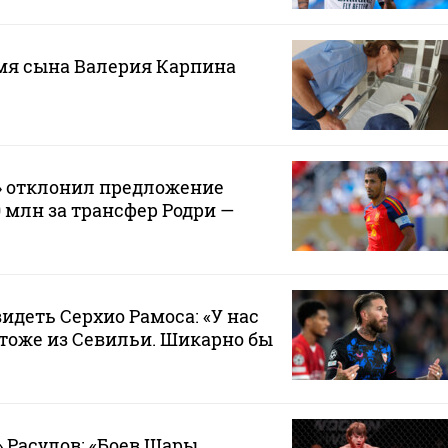
мя сына Валерия Карпина
» отклонил предложение
0 млн за трансфер Родри —
видеть Серхио Рамоса: «У нас
тоже из Севильи. Шикарно бы
 Расулов: «Боев Шары