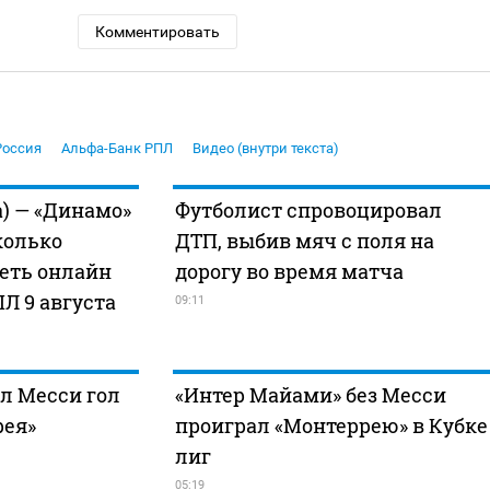
Комментировать
Россия
Альфа-Банк РПЛ
Видео (внутри текста)
) — «Динамо»
Футболист спровоцировал
колько
ДТП, выбив мяч с поля на
реть онлайн
дорогу во время матча
ПЛ 9 августа
09:11
л Месси гол
«Интер Майами» без Месси
рея»
проиграл «Монтеррею» в Кубке
лиг
05:19