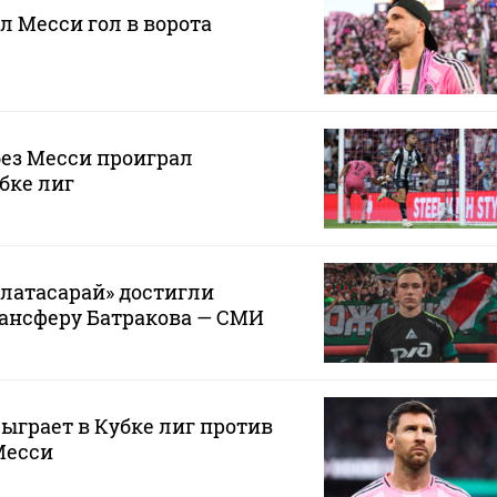
л Месси гол в ворота
ез Месси проиграл
бке лиг
алатасарай» достигли
рансферу Батракова — СМИ
ыграет в Кубке лиг против
Месси