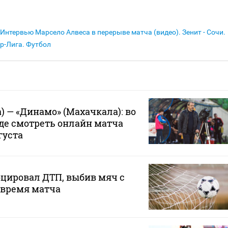
Интервью Марсело Алвеса в перерыве матча (видео). Зенит - Сочи.
р-Лига. Футбол
) — «Динамо» (Махачкала): во
где смотреть онлайн матча
густа
цировал ДТП, выбив мяч с
о время матча