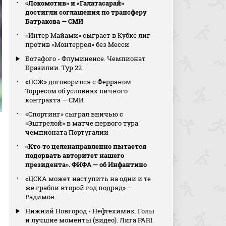
«Локомотив» и «Галатасарай»
достигли соглашения по трансферу
Батракова — СМИ
«Интер Майами» сыграет в Кубке лиг
против «Монтеррея» без Месси
Ботафого - Флуминенсе. Чемпионат
Бразилии. Тур 22
«ПСЖ» договорился с Ферраном
Торресом об условиях личного
контракта — СМИ
«Спортинг» сыграл вничью с
«Эштрелой» в матче первого тура
чемпионата Португалии
«Кто‑то целенаправленно пытается
подорвать авторитет нашего
президента». ФИФА — об Инфантино
«ЦСКА может наступить на одни и те
же грабли второй год подряд» —
Радимов
Нижний Новгород - Нефтехимик. Голы
и лучшие моменты (видео). Лига PARI.