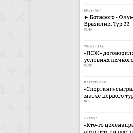
БРАЗИЛИЯ
Ботафого - Флу
Бразилии. Тур 22
02:46
ТРАНСФЕРЫ
«ПСЖ» договорилс
условиях личног
02:39
ПОРТУГАЛИЯ
«Спортинг» сыгра
матче первого ту
01:55
ФУТБОЛ
«Кто‑то целенапр
авторитет нашего