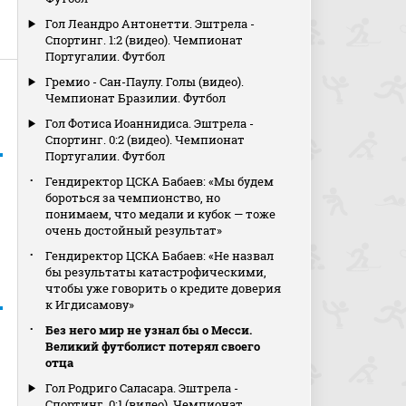
Гол Леандро Антонетти. Эштрела -
Спортинг. 1:2 (видео). Чемпионат
Португалии. Футбол
Гремио - Сан-Паулу. Голы (видео).
Чемпионат Бразилии. Футбол
Гол Фотиса Иоаннидиса. Эштрела -
Спортинг. 0:2 (видео). Чемпионат
Португалии. Футбол
Гендиректор ЦСКА Бабаев: «Мы будем
бороться за чемпионство, но
понимаем, что медали и кубок — тоже
очень достойный результат»
Гендиректор ЦСКА Бабаев: «Не назвал
бы результаты катастрофическими,
чтобы уже говорить о кредите доверия
к Игдисамову»
Без него мир не узнал бы о Месси.
Великий футболист потерял своего
отца
Гол Родриго Саласара. Эштрела -
Спортинг. 0:1 (видео). Чемпионат