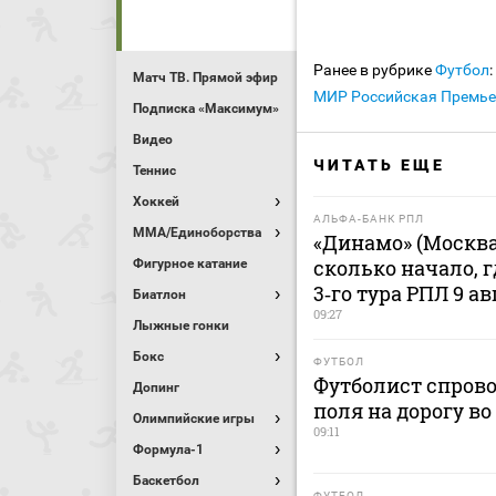
Ранее в рубрике
Футбол
:
Матч ТВ. Прямой эфир
МИР Российская Премье
Подписка «Максимум»
Видео
ЧИТАТЬ ЕЩЕ
Теннис
Хоккей
АЛЬФА-БАНК РПЛ
MMA/Единоборства
«Динамо» (Москва
сколько начало, 
Фигурное катание
3‑го тура РПЛ 9 ав
Биатлон
09:27
Лыжные гонки
Бокс
ФУТБОЛ
Футболист спрово
Допинг
поля на дорогу в
Олимпийские игры
09:11
Формула-1
Баскетбол
ФУТБОЛ