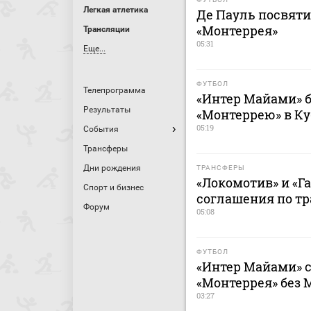
Легкая атлетика
Де Пауль посвяти
«Монтеррея»
Трансляции
05:31
Еще...
ФУТБОЛ
Телепрограмма
«Интер Майами» б
Результаты
«Монтеррею» в Ку
05:19
События
Трансферы
Дни рождения
ТРАНСФЕРЫ
«Локомотив» и «Г
Спорт и бизнес
соглашения по т
Форум
05:08
ФУТБОЛ
«Интер Майами» с
«Монтеррея» без 
03:27