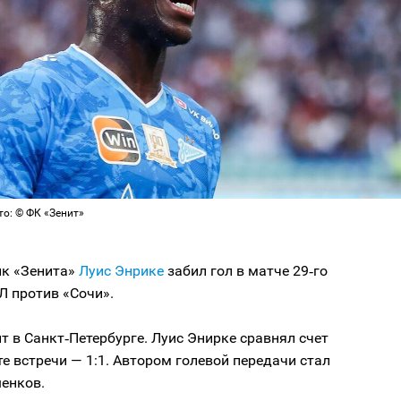
то: © ФК «Зенит»
к «Зенита»
Луис Энрике
забил гол в матче 29‑го
Л против «Сочи».
т в Санкт‑Петербурге. Луис Энирке сравнял счет
те встречи — 1:1. Автором голевой передачи стал
енков.