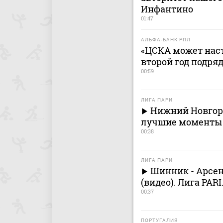
Инфантино
01:47
АЛЬФА-БАНК РПЛ
«ЦСКА может наст
второй год подря
00:59
ЛИГА ПАРИ
Нижний Новгоро
лучшие моменты (
00:38
ЛИГА ПАРИ
Шинник - Арсе
(видео). Лига PARI
00:37
ПОРТУГАЛИЯ