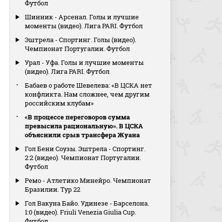
Футбол
Шинник - Арсенал. Голы и лучшие
моменты (видео). Лига PARI. Футбол
Эштрела - Спортинг. Голы (видео).
Чемпионат Португалии. Футбол
Урал - Уфа. Голы и лучшие моменты
(видео). Лига PARI. Футбол
Бабаев о работе Шевелева: «В ЦСКА нет
конфликта. Нам сложнее, чем другим
российским клубам»
«В процессе переговоров сумма
превысила рациональную». В ЦСКА
объяснили срыв трансфера Жуана
Гол Бени Соузы. Эштрела - Спортинг.
2:2 (видео). Чемпионат Португалии.
Футбол
Ремо - Атлетико Минейро. Чемпионат
Бразилии. Тур 22
Гол Вакуна Байо. Удинезе - Барселона.
1:0 (видео). Friuli Venezia Giulia Cup.
Футбол