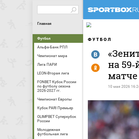
Главная
Футбол
ФУТБОЛ
Альфа-Банк РПЛ
«Зенит
R
Чемпионат мира
на 59‑
Лига ПАРИ
Y
матче 
LEON-Вторая лига
FONBET Кубок России
по футболу сезона
10 мая 2026 16:2
2026-2027 гг.
Чемпионат Европы
Кубок PARI Премьер
OLIMPBET Суперкубок
России
Молодежная
футбольная лига