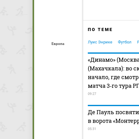
ПО ТЕМЕ
Луис Энрике
Футбол
Европа
«Динамо» (Москва
(Махачкала): во с
начало, где смот
матча 3‑го тура Р
09:27
Де Пауль посвяти
в ворота «Монтер
05:31