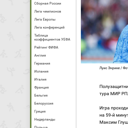
Сборная России
Лига чемпионов
Лига Европы
Лига конференций
Таблица
коэффициентов УЕФА
Рейтинг ФИФА
Англия
Германия
Луис Энрике / Фо
Испания
Италия
Полузащитни
Франция
тура МИР РП
Бельгия
Белоруссия
Игра проходи
Греция
на 59‑й мину
Нидерланды
Максим Глуш
Польша