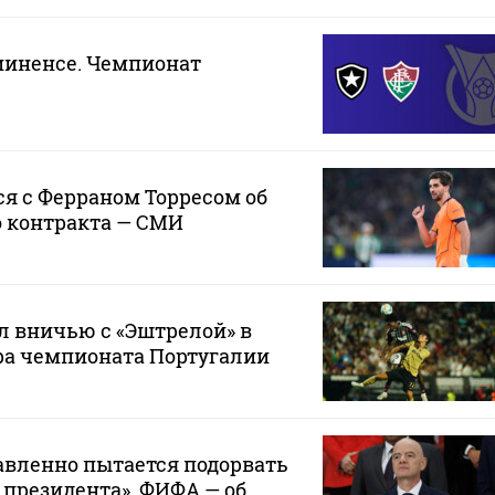
миненсе. Чемпионат
я с Ферраном Торресом об
о контракта — СМИ
л вничью с «Эштрелой» в
ра чемпионата Португалии
авленно пытается подорвать
 президента». ФИФА — об