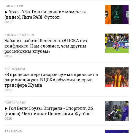
ЛИГА ПАРИ
Урал - Уфа. Голы и лучшие моменты
(видео). Лига PARI. Футбол
00:32
АЛЬФА-БАНК РПЛ
Бабаев о работе Шевелева: «В ЦСКА нет
конфликта. Нам сложнее, чем другим
российским клубам»
00:30
ТРАНСФЕРЫ
«В процессе переговоров сумма превысила
рациональную». В ЦСКА объяснили срыв
трансфера Жуана
00:20
ПОРТУГАЛИЯ
Гол Бени Соузы. Эштрела - Спортинг. 2:2
(видео). Чемпионат Португалии. Футбол
00:16
БРАЗИЛИЯ