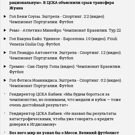
рациональную». В ЦСКА объяснили срыв трансфера
Жуана
Гол Бени Соузы. Эштрела - Спортинг. 2:2 (видео).
Чемпионат Португалии. Футбол
Ремо - Атлетико Минейро. Чемпионат Бразилии. Тур 22
Гол Вакуна Байо. Удинезе - Барселона. 1:0 (видео). Friuli
Venezia Giulia Cup. Футбол
Гол Леандро Антонетти. Эштрела - Спортинг. 1:2 (видео).
Чемпионат Португалии. Футбол
Гремио - Сан-Паулу. Голы (видео). Чемпионат Бразилии.
Футбол
Гол Фотиса Иоаннидиса. Эштрела - Спортинг. 0:2 (видео).
Чемпионат Португалии. Футбол
Гендиректор ЦСКА Бабаев: «Мы будем бороться за
чемпионство, но понимаем, что медали и кубок — тоже
очень достойный результат»
Гендиректор ЦСКА Бабаев: «Не назвал бы результаты
катастрофическими, чтобы уже говорить о кредите
доверия к Игдисамову»
Без него мир не узнал бы о Месси. Великий футболист