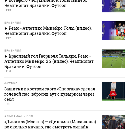
Ботафого - Флуминенсе. Голы (видео).
Чемпионат Бразилии. Футбол
11:13
БРАЗИЛИЯ
Ремо - Атлетико Минейро. Голы (видео).
Чемпионат Бразилии. Футбол
11:12
БРАЗИЛИЯ
Красивый гол Габриэля Тальяри. Ремо -
Атлетико Минейро. 2:2 (видео). Чемпионат
Бразилии. Футбол
11:04
ФУТБОЛ
Защитник костромского «Спартака» сделал
голевой пас, вбросив аут с кувырком через
себя
10:16
АЛЬФА-БАНК РПЛ
«Динамо» (Москва) — «Динамо» (Махачкала):
во сколько начало, где смотреть онлайн