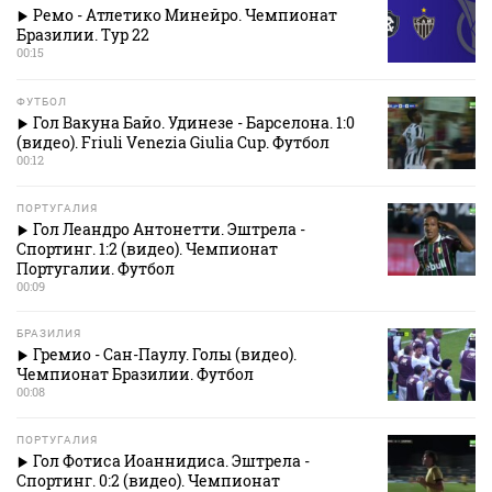
Ремо - Атлетико Минейро. Чемпионат
Бразилии. Тур 22
00:15
ФУТБОЛ
Гол Вакуна Байо. Удинезе - Барселона. 1:0
(видео). Friuli Venezia Giulia Cup. Футбол
00:12
ПОРТУГАЛИЯ
Гол Леандро Антонетти. Эштрела -
Спортинг. 1:2 (видео). Чемпионат
Португалии. Футбол
00:09
БРАЗИЛИЯ
Гремио - Сан-Паулу. Голы (видео).
Чемпионат Бразилии. Футбол
00:08
ПОРТУГАЛИЯ
Гол Фотиса Иоаннидиса. Эштрела -
Спортинг. 0:2 (видео). Чемпионат