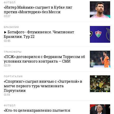
ФУТБОЛ
«Интер Майами» сыграет в Кубке лиг
против «Монтеррея» без Месси
03:27
БРАЗИЛИЯ
Ботафого - Флуминенсе. Чемпионат
Бразилии. Тур 22
02:46
ТРАНСФЕРЫ
«ПСЖ» договорился с Ферраном Торресом об
условиях личного контракта — СМИ
02:39
ПОРТУГАЛИЯ
«Спортинг» сыграл вничью с «Эштрелой» в
матче первого тура чемпионата
Португалии
01:55
ФУТБОЛ
«Кто‑то целенаправленно пытается