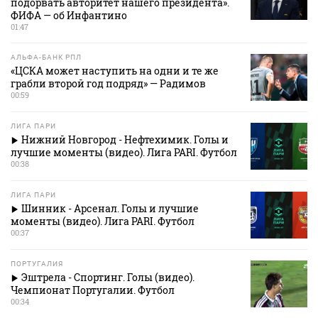
подорвать авторитет нашего президента».
ФИФА — об Инфантино
01:47
АЛЬФА-БАНК РПЛ
«ЦСКА может наступить на одни и те же
грабли второй год подряд» — Радимов
00:59
ЛИГА ПАРИ
Нижний Новгород - Нефтехимик. Голы и
лучшие моменты (видео). Лига PARI. Футбол
00:38
ЛИГА ПАРИ
Шинник - Арсенал. Голы и лучшие
моменты (видео). Лига PARI. Футбол
00:37
ПОРТУГАЛИЯ
Эштрела - Спортинг. Голы (видео).
Чемпионат Португалии. Футбол
00:34