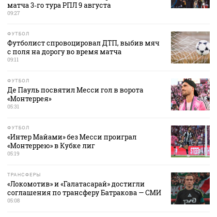
матча 3‑го тура РПЛ 9 августа
09:27
ФУТБОЛ
Футболист спровоцировал ДТП, выбив мяч
с поля на дорогу во время матча
09:11
ФУТБОЛ
Де Пауль посвятил Месси гол в ворота
«Монтеррея»
05:31
ФУТБОЛ
«Интер Майами» без Месси проиграл
«Монтеррею» в Кубке лиг
05:19
ТРАНСФЕРЫ
«Локомотив» и «Галатасарай» достигли
соглашения по трансферу Батракова — СМИ
05:08