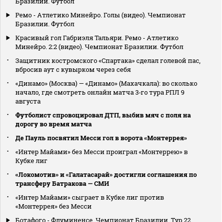
Бразилии. Футбол
Ремо - Атлетико Минейро. Голы (видео). Чемпионат
Бразилии. Футбол
Красивый гол Габриэля Тальяри. Ремо - Атлетико
Минейро. 2:2 (видео). Чемпионат Бразилии. Футбол
Защитник костромского «Спартака» сделал голевой пас,
вбросив аут с кувырком через себя
«Динамо» (Москва) — «Динамо» (Махачкала): во сколько
начало, где смотреть онлайн матча 3‑го тура РПЛ 9
августа
Футболист спровоцировал ДТП, выбив мяч с поля на
дорогу во время матча
Де Пауль посвятил Месси гол в ворота «Монтеррея»
«Интер Майами» без Месси проиграл «Монтеррею» в
Кубке лиг
«Локомотив» и «Галатасарай» достигли соглашения по
трансферу Батракова — СМИ
«Интер Майами» сыграет в Кубке лиг против
«Монтеррея» без Месси
Ботафого - Флуминенсе. Чемпионат Бразилии. Тур 22