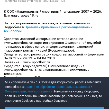
Политика обработки персональных данных
© ООО «Национальный спортивный телеканал» 2007 — 2026.
Для лиц старше 18 лет
На сайте применяются рекомендательные технологии.
Подробнее в
Правилах применения рекомендательных
технологий
Средство массовой информации сетевое издание
«www.sportbox.ru» зарегистрировано Федеральной службой
по надзору в сфере связи, информационных технологий
и массовых коммуникаций (Роскомнадзор).
Свидетельство о регистрации средства массовой информации
Эл № ФС77-72613 от 04.04.2018
Название — www.sportbox.ru
Учредитель (соучредители) СМИ сетевого издания
«www.sportbox.ru»: ООО «Национальный спортивный
телеканал»
Главный редактор СМИ сетевого издания «www.sportbox.ru»:
Конов В.А.
Мы используем файлы Сookie для корректной работы веб-сайта.
Номер телефона редакции СМИ сетевого издания
Подробнее в
Политике обработки персональных данных
и
«www.sportbox.ru»: +7 (495) 653 8419
Пользовательском соглашении
. Нажмите на кнопку «Хорошо»,
Адрес электронной почты редакции СМИ сетевого издания
если Вы согласны на использование файлов cookie. Если нет, то
«www.sportbox.ru»: editor@sportbox.ru
отключите Cookies в настройках браузера