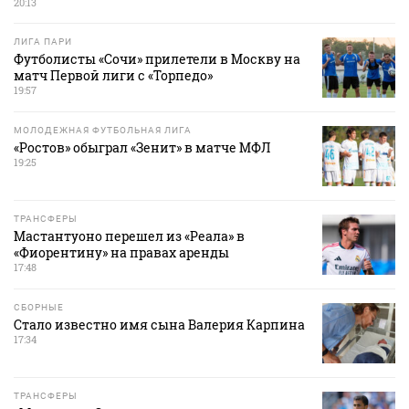
20:13
ЛИГА ПАРИ
Футболисты «Сочи» прилетели в Москву на
матч Первой лиги с «Торпедо»
19:57
МОЛОДЕЖНАЯ ФУТБОЛЬНАЯ ЛИГА
«Ростов» обыграл «Зенит» в матче МФЛ
19:25
ТРАНСФЕРЫ
Мастантуоно перешел из «Реала» в
«Фиорентину» на правах аренды
17:48
СБОРНЫЕ
Стало известно имя сына Валерия Карпина
17:34
ТРАНСФЕРЫ