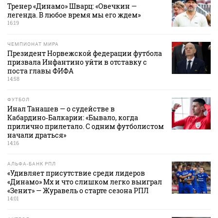
Тренер «Динамо» Шварц: «Овечкин —
легенда. В любое время мы его ждем»
16:19
ЧЕМПИОНАТ МИРА
Президент Норвежской федерации футбола
призвала Инфантино уйти в отставку с
поста главы ФИФА
14:58
ФУТБОЛ
Инал Танашев — о судействе в
Кабардино‑Балкарии: «Бывало, когда
прилично прилетало. С одним футболистом
начали драться»
14:16
АЛЬФА-БАНК РПЛ
«Удивляет присутствие среди лидеров
«Динамо» Мх и что слишком легко выиграл
«Зенит» — Журавель о старте сезона РПЛ
14:01