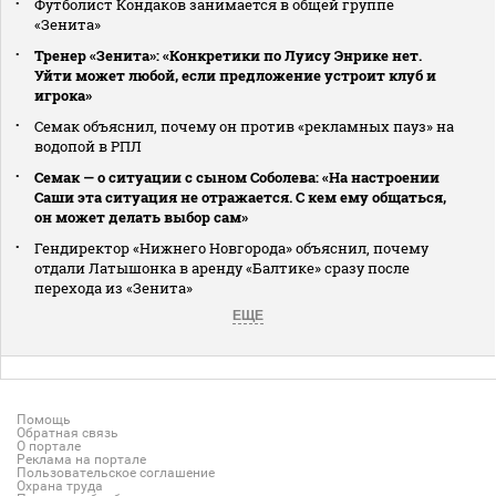
Футболист Кондаков занимается в общей группе
«Зенита»
Тренер «Зенита»: «Конкретики по Луису Энрике нет.
Уйти может любой, если предложение устроит клуб и
игрока»
Семак объяснил, почему он против «рекламных пауз» на
водопой в РПЛ
Семак — о ситуации с сыном Соболева: «На настроении
Саши эта ситуация не отражается. С кем ему общаться,
он может делать выбор сам»
Гендиректор «Нижнего Новгорода» объяснил, почему
отдали Латышонка в аренду «Балтике» сразу после
перехода из «Зенита»
ЕЩЕ
Помощь
Обратная связь
О портале
Реклама на портале
Пользовательское соглашение
Охрана труда