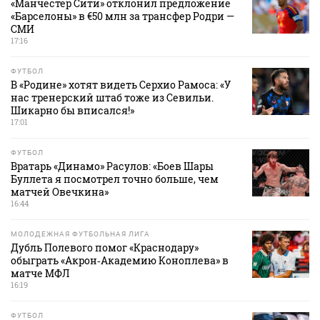
«Манчестер Сити» отклонил предложение
«Барселоны» в €50 млн за трансфер Родри —
СМИ
17:16
ФУТБОЛ
В «Родине» хотят видеть Серхио Рамоса: «У
нас тренерский штаб тоже из Севильи.
Шикарно бы вписался!»
17:01
ФУТБОЛ
Вратарь «Динамо» Расулов: «Боев Шары
Буллета я посмотрел точно больше, чем
матчей Овечкина»
16:44
МОЛОДЕЖНАЯ ФУТБОЛЬНАЯ ЛИГА
Дубль Полевого помог «Краснодару»
обыграть «Акрон‑Академию Коноплева» в
матче МФЛ
16:19
ФУТБОЛ