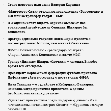
Стало известно имя сына Валерия Карпина
«Манчестер Сити» отклонил предложение «Барселоны» в
€50 млн за трансфер Родри — СМИ
В «Родине» хотят видеть Серхио Рамоса: «У нас
тренерский штаб тоже из Севильи. Шикарно бы
вписался!»
Вратарь «Динамо» Расулов: «Боев Шары Буллета я
посмотрел точно больше, чем матчей Овечкина»
Дубль Полевого помог «Краснодару» обыграть
«Акрон‑Академию Коноплева» в матче МФЛ
Тренер «Динамо» Шварц: «Овечкин — легенда. В любое
время мы его ждем»
Президент Норвежской федерации футбола призвала
Инфантино уйти в отставку с поста главы ФИФА
Инал Танашев — о судействе в Кабардино‑Балкарии:
«Бывало, когда прилично прилетало. С одним
футболистом начали драться»
«Удивляет присутствие среди лидеров «Динамо» Мх и
что слишком легко выиграл «Зенит» — Журавель о старте
сезона РПЛ