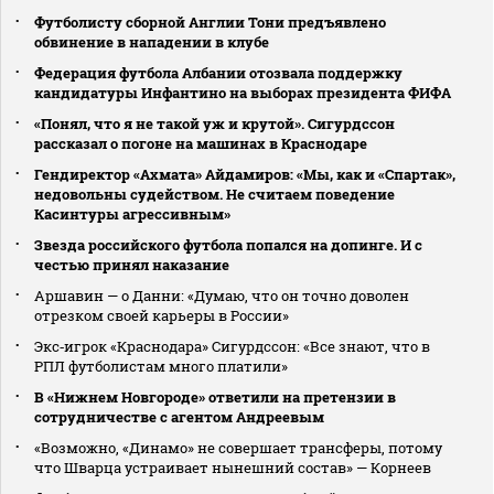
Футболисту сборной Англии Тони предъявлено
обвинение в нападении в клубе
Федерация футбола Албании отозвала поддержку
кандидатуры Инфантино на выборах президента ФИФА
«Понял, что я не такой уж и крутой». Сигурдссон
рассказал о погоне на машинах в Краснодаре
Гендиректор «Ахмата» Айдамиров: «Мы, как и «Спартак»,
недовольны судейством. Не считаем поведение
Касинтуры агрессивным»
Звезда российского футбола попался на допинге. И с
честью принял наказание
Аршавин — о Данни: «Думаю, что он точно доволен
отрезком своей карьеры в России»
Экс‑игрок «Краснодара» Сигурдссон: «Все знают, что в
РПЛ футболистам много платили»
В «Нижнем Новгороде» ответили на претензии в
сотрудничестве с агентом Андреевым
«Возможно, «Динамо» не совершает трансферы, потому
что Шварца устраивает нынешний состав» — Корнеев