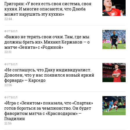
Григорян: «У всех есть своя система, своя
кухня. И многие опасаются, что Дзюба
может нарушить эту кухню»
22:44
ФУТБОЛ
«Важно не терять свои очки. Там, где мы
должны брать их». Михаил Кержаков — о
матче «Зенита» с «Родиной»
22:31
ФУТБОЛ
«Не соглашусь, что Даку индивидуалист.
Доволен, что у нас появился новый яркий
форвард» — Карседо
22:06
ФУТБОЛ
«Игра с «Зенитом» показала, что «Спартак»
готов бороться за чемпионство. Он будет
фаворитом матча с «Краснодаром» —
Гладилин
21:56