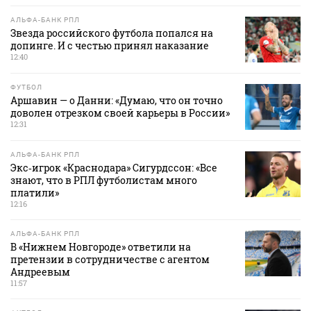
АЛЬФА-БАНК РПЛ
Звезда российского футбола попался на
допинге. И с честью принял наказание
12:40
ФУТБОЛ
Аршавин — о Данни: «Думаю, что он точно
доволен отрезком своей карьеры в России»
12:31
АЛЬФА-БАНК РПЛ
Экс‑игрок «Краснодара» Сигурдссон: «Все
знают, что в РПЛ футболистам много
платили»
12:16
АЛЬФА-БАНК РПЛ
В «Нижнем Новгороде» ответили на
претензии в сотрудничестве с агентом
Андреевым
11:57