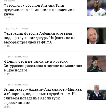
ФУТБОЛ
Футболисту сборной Англии Тони
предъявлено обвинение в нападении в
клубе
13:32
ЧЕМПИОНАТ МИРА
Федерация футбола Албании отозвала
поддержку кандидатуры Инфантино на
выборах президента ФИФА
13:18
АЛЬФА-БАНК РПЛ
«Понял, что я не такой уж и крутой».
Сигурдссон рассказал о погоне на машинах
в Краснодаре
13:15
АЛЬФА-БАНК РПЛ
Гендиректор «Ахмата» Айдамиров: «Мы, как
и «Спартак», недовольны судейством. Не
считаем поведение Касинтуры
агрессивным»
13:14