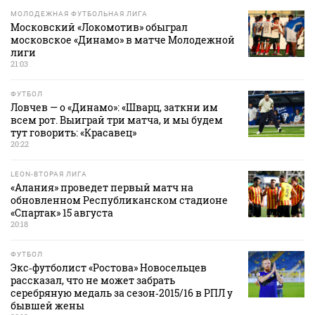
МОЛОДЕЖНАЯ ФУТБОЛЬНАЯ ЛИГА
Московский «Локомотив» обыграл
московское «Динамо» в матче Молодежной
лиги
21:03
ФУТБОЛ
Ловчев — о «Динамо»: «Шварц, заткни им
всем рот. Выиграй три матча, и мы будем
тут говорить: «Красавец»
20:22
LEON-ВТОРАЯ ЛИГА
«Алания» проведет первый матч на
обновленном Республиканском стадионе
«Спартак» 15 августа
20:18
ФУТБОЛ
Экс‑футболист «Ростова» Новосельцев
рассказал, что не может забрать
серебряную медаль за сезон‑2015/16 в РПЛ у
бывшей жены