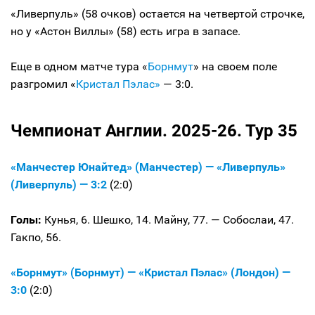
«Ливерпуль» (58 очков) остается на четвертой строчке,
но у «Астон Виллы» (58) есть игра в запасе.
Еще в одном матче тура «
Борнмут
» на своем поле
разгромил «
Кристал Пэлас»
— 3:0.
Чемпионат Англии. 2025-26. Тур 35
«Манчестер Юнайтед» (Манчестер) — «Ливерпуль»
(Ливерпуль) — 3:2
(2:0)
Голы:
Кунья, 6. Шешко, 14. Майну, 77. — Собослаи, 47.
Гакпо, 56.
«Борнмут» (Борнмут) — «Кристал Пэлас» (Лондон) —
3:0
(2:0)