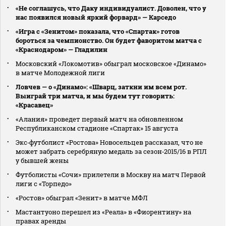
«Не соглашусь, что Даку индивидуалист. Доволен, что у
нас появился новый яркий форвард» — Карседо
«Игра с «Зенитом» показала, что «Спартак» готов
бороться за чемпионство. Он будет фаворитом матча с
«Краснодаром» — Гладилин
Московский «Локомотив» обыграл московское «Динамо»
в матче Молодежной лиги
Ловчев — о «Динамо»: «Шварц, заткни им всем рот.
Выиграй три матча, и мы будем тут говорить:
«Красавец»
«Алания» проведет первый матч на обновленном
Республиканском стадионе «Спартак» 15 августа
Экс‑футболист «Ростова» Новосельцев рассказал, что не
может забрать серебряную медаль за сезон‑2015/16 в РПЛ
у бывшей жены
Футболисты «Сочи» прилетели в Москву на матч Первой
лиги с «Торпедо»
«Ростов» обыграл «Зенит» в матче МФЛ
Мастантуоно перешел из «Реала» в «Фиорентину» на
правах аренды