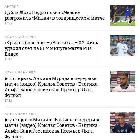
АНГЛИЯ
Дубль Жоао Педро помог «Челси»
разгромить «Милан» в товарищеском матче
17:27
АЛЬФА-БАНК РПЛ
«Крылья Советов» — «Балтика» — 0:2. Хиль
удвоил счет на 81‑й минуте матча РПЛ.
Видео
17:17
АЛЬФА-БАНК РПЛ
Интервью Аймана Мурида в перерыве
матча (видео). Крылья Советов - Балтика.
Альфа-Банк Российская Премьер-Лига.
Футбол
17:12
АЛЬФА-БАНК РПЛ
Интервью Михайло Баньяца в перерыве
матча (видео). Крылья Советов - Балтика.
Альфа-Банк Российская Премьер-Лига.
Футбол