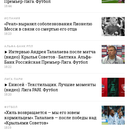
Премьер-Лига. Футбол
18:44
ИСПАНИЯ
«Реал» выразил соболезнования Лионелю
Месси в связи со смертью его отца
18:23
АЛЬФА-БАНК РПЛ
Интервью Андрея Талалаева после матча
(видео). Крылья Советов - Балтика. Альфа-
Банк Российская Премьер-Лига. Футбол
18:22
ЛИГА ПАРИ
Енисей - Текстильщик. Лучшие моменты
(видео). Лига PARI. Футбол
18:20
ФУТБОЛ
«Хиль возвращается — мы его зовем
кормильцем». Талалаев — после победы над
«Крыльями Советов»
18:19