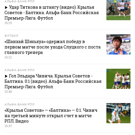
АЛЬФА-БАНК РПЛ
Удар Титкова в штангу (видео). Крылья
Советов - Балтика. Альфа-Банк Российская
Премьер-Лига. Футбол
16:19
ФУТБОЛ
«Шанхай Шэньхуа» одержал победу в
первом матче после ухода Слуцкого с поста
главного тренера
16:12
АЛЬФА-БАНК РПЛ
Гол Эльдара Чивича. Крылья Советов -
Балтика. 0:1 (видео). Альфа-Банк Российская
Премьер-Лига. Футбол
15:40
АЛЬФА-БАНК РПЛ
«Крылья Советов» — «Балтика» — 0:1. Чивич
на третьей минуте открыл счет в матче
РПЛ. Видео
15:37