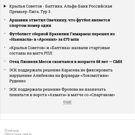
Крылья Советов - Балтика. Альфа-Банк Российская
Премьер-Лига. Тур 3
Аршавин ответил Овечкину, что футбол является
спортом номер один
Футболист сборной Бразилии Гимараеш перешел из
«Ньюкасла» в «Арсенал» за £75 млн
«Крылья Советов» и «Балтика» назвали стартовые
составы на матч РПЛ
Отец Лионеля Месси скончался в возрасте 68 лет — СМИ
ЭСК поддержала решение Карасева не фиксировать
нарушение Алибекова на форварде «Локомотива»
Руденко
ЭСК поддержала решение Фролова не назначать
пенальти в ворота «Ахмата» в матче со «Спартаком»
ЕЩЕ
Помощь
Обратная связь