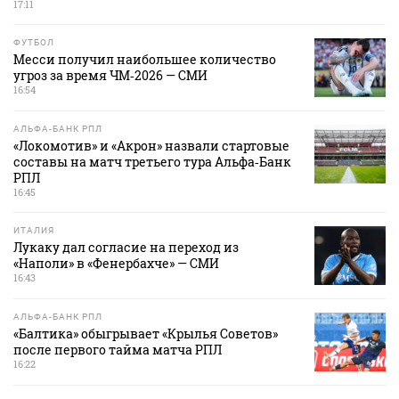
17:11
ФУТБОЛ
Месси получил наибольшее количество
угроз за время ЧМ‑2026 — СМИ
16:54
АЛЬФА-БАНК РПЛ
«Локомотив» и «Акрон» назвали стартовые
составы на матч третьего тура Альфа‑Банк
РПЛ
16:45
ИТАЛИЯ
Лукаку дал согласие на переход из
«Наполи» в «Фенербахче» — СМИ
16:43
АЛЬФА-БАНК РПЛ
«Балтика» обыгрывает «Крылья Советов»
после первого тайма матча РПЛ
16:22