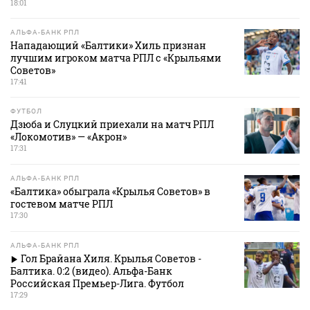
18:01
АЛЬФА-БАНК РПЛ
Нападающий «Балтики» Хиль признан
лучшим игроком матча РПЛ с «Крыльями
Советов»
17:41
ФУТБОЛ
Дзюба и Слуцкий приехали на матч РПЛ
«Локомотив» — «Акрон»
17:31
АЛЬФА-БАНК РПЛ
«Балтика» обыграла «Крылья Советов» в
гостевом матче РПЛ
17:30
АЛЬФА-БАНК РПЛ
Гол Брайана Хиля. Крылья Советов -
Балтика. 0:2 (видео). Альфа-Банк
Российская Премьер-Лига. Футбол
17:29