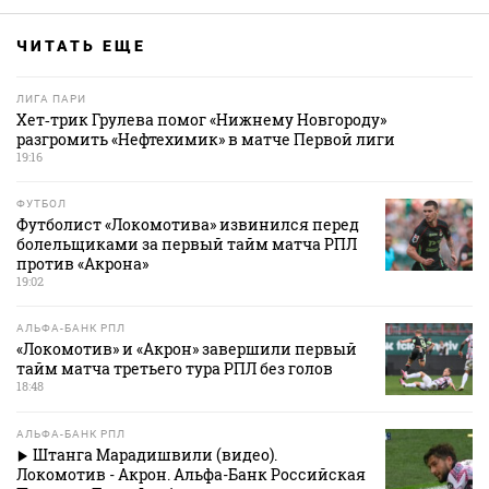
ЧИТАТЬ ЕЩЕ
ЛИГА ПАРИ
Хет‑трик Грулева помог «Нижнему Новгороду»
разгромить «Нефтехимик» в матче Первой лиги
19:16
ФУТБОЛ
Футболист «Локомотива» извинился перед
болельщиками за первый тайм матча РПЛ
против «Акрона»
19:02
АЛЬФА-БАНК РПЛ
«Локомотив» и «Акрон» завершили первый
тайм матча третьего тура РПЛ без голов
18:48
АЛЬФА-БАНК РПЛ
Штанга Марадишвили (видео).
Локомотив - Акрон. Альфа-Банк Российская