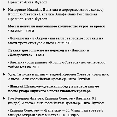
Премьер-Лига. Футбол
Интервью Михайло Баньяца в перерыве матча (видео).
Крылья Советов - Балтика. Альфа-Банк Российская
Премьер-Лига. Футбол
Месси получил наибольшее количество угроз за время
ЧМ‑2026 — СМИ
«Локомотив» и «Акрон» назвали стартовые составы на
матч третьего тура Альфа‑Банк РПЛ
Лукаку дал согласие на переход из «Наполи» в
«Фенербахче» — СМИ
«Балтика» обыгрывает «Крылья Советов» после первого
тайма матча РПЛ
Удар Титкова в штангу (видео). Крылья Советов - Балтика.
Альфа-Банк Российская Премьер-Лига. Футбол
«Шанхай Шэньхуа» одержал победу в первом матче
после ухода Слуцкого с поста главного тренера
Гол Эльдара Чивича. Крылья Советов - Балтика. 0:1
(видео). Альфа-Банк Российская Премьер-Лига. Футбол
«Крылья Советов» — «Балтика» — 0:1. Чивич на третьей
минуте открыл счет в матче РПЛ. Видео