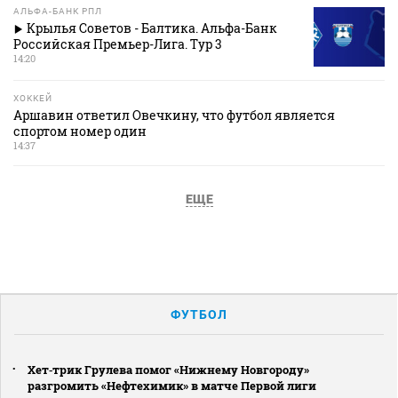
АЛЬФА-БАНК РПЛ
Крылья Советов - Балтика. Альфа-Банк
Российская Премьер-Лига. Тур 3
14:20
ХОККЕЙ
Аршавин ответил Овечкину, что футбол является
спортом номер один
14:37
ЕЩЕ
ФУТБОЛ
Хет‑трик Грулева помог «Нижнему Новгороду»
разгромить «Нефтехимик» в матче Первой лиги