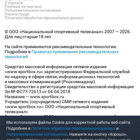
О портале
Реклама на портале
Пользовательское соглашение
Охрана труда
Политика обработки персональных данных
© ООО «Национальный спортивный телеканал» 2007 — 2026.
Для лиц старше 18 лет
На сайте применяются рекомендательные технологии.
Подробнее в
Правилах применения рекомендательных
технологий
Средство массовой информации сетевое издание
«www.sportbox.ru» зарегистрировано Федеральной службой
по надзору в сфере связи, информационных технологий
и массовых коммуникаций (Роскомнадзор).
Свидетельство о регистрации средства массовой информации
Эл № ФС77-72613 от 04.04.2018
Название — www.sportbox.ru
Учредитель (соучредители) СМИ сетевого издания
«www.sportbox.ru»: ООО «Национальный спортивный
телеканал»
Главный редактор СМИ сетевого издания «www.sportbox.ru»:
Конов В.А.
Мы используем файлы Сookie для корректной работы веб-сайта.
Номер телефона редакции СМИ сетевого издания
Подробнее в
Политике обработки персональных данных
и
«www.sportbox.ru»: +7 (495) 653 8419
Пользовательском соглашении
. Нажмите на кнопку «Хорошо»,
Адрес электронной почты редакции СМИ сетевого издания