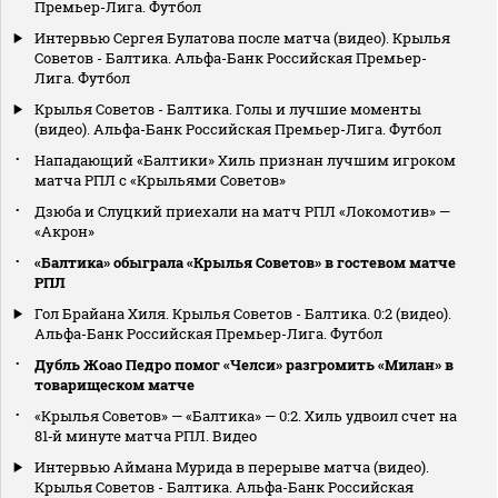
Премьер-Лига. Футбол
Интервью Сергея Булатова после матча (видео). Крылья
Советов - Балтика. Альфа-Банк Российская Премьер-
Лига. Футбол
Крылья Советов - Балтика. Голы и лучшие моменты
(видео). Альфа-Банк Российская Премьер-Лига. Футбол
Нападающий «Балтики» Хиль признан лучшим игроком
матча РПЛ с «Крыльями Советов»
Дзюба и Слуцкий приехали на матч РПЛ «Локомотив» —
«Акрон»
«Балтика» обыграла «Крылья Советов» в гостевом матче
РПЛ
Гол Брайана Хиля. Крылья Советов - Балтика. 0:2 (видео).
Альфа-Банк Российская Премьер-Лига. Футбол
Дубль Жоао Педро помог «Челси» разгромить «Милан» в
товарищеском матче
«Крылья Советов» — «Балтика» — 0:2. Хиль удвоил счет на
81‑й минуте матча РПЛ. Видео
Интервью Аймана Мурида в перерыве матча (видео).
Крылья Советов - Балтика. Альфа-Банк Российская