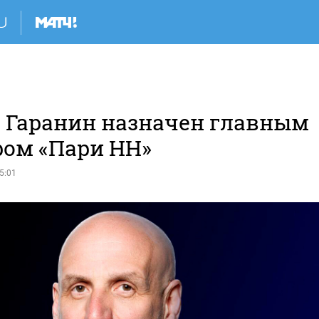
 Гаранин назначен главным
ром «Пари НН»
5:01