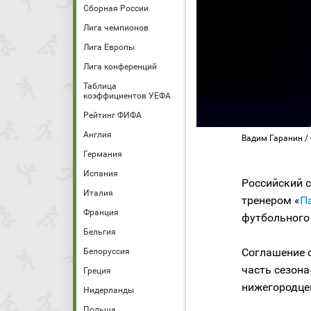
Сборная России
Лига чемпионов
Лига Европы
Лига конференций
Таблица
коэффициентов УЕФА
Рейтинг ФИФА
Англия
Вадим Гаранин /
Германия
Испания
Российский 
Италия
тренером «
П
Франция
футбольного 
Бельгия
Соглашение 
Белоруссия
часть сезона
Греция
нижегородце
Нидерланды
Польша