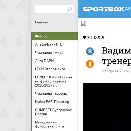
Главная
Футбол
ФУТБОЛ
Альфа-Банк РПЛ
Вадим
R
Чемпионат мира
трене
Лига ПАРИ
Y
LEON-Вторая лига
29 апреля 2026 1
FONBET Кубок России
по футболу сезона
2026-2027 гг.
Чемпионат Европы
Кубок PARI Премьер
OLIMPBET Суперкубок
России
Молодежная
футбольная лига