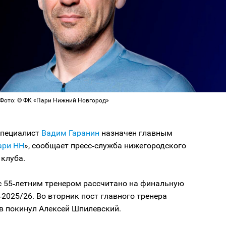
 Фото: © ФК «Пари Нижний Новгород»
специалист
Вадим Гаранин
назначен главным
ари НН
», сообщает пресс‑служба нижегородского
клуба.
с 55‑летним тренером рассчитано на финальную
‑2025/26. Во вторник пост главного тренера
в покинул Алексей Шпилевский.