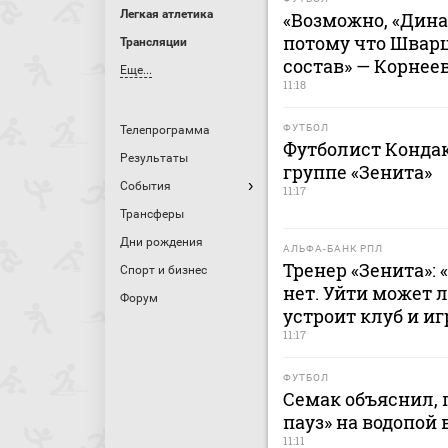
Легкая атлетика
«Возможно, «Дина
потому что Швар
Трансляции
состав» — Корнее
Еще...
11:18
ФУТБОЛ
Телепрограмма
Футболист Кондак
Результаты
группе «Зенита»
События
11:17
Трансферы
Дни рождения
АЛЬФА-БАНК РПЛ
Тренер «Зенита»:
Спорт и бизнес
нет. Уйти может 
Форум
устроит клуб и иг
11:17
ФУТБОЛ
Семак объяснил, 
пауз» на водопой 
11:11