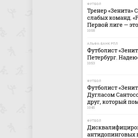
ФУТБОЛ
Тренер «Зенита» С
слабых команд. «
Первой лиге — это
10:58
АЛЬФА-БАНК РПЛ
Футболист «Зенит
Петербург. Надею
10:53
ФУТБОЛ
Футболист «Зенит
Дугласом Сантосо
друг, который по
10:45
ФУТБОЛ
Дисквалифициро
антидопинговых 