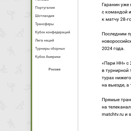
Гаранин уже 
Португалия
с командой и
Шотландия
к матчу 28‑г
Трансферы
Кубок конфедераций
Последним п
Лига наций
новороссийск
2024 года.
Турниры сборных
Кубок Америки
«Пари НН» с 
Россия
в турнирной 
турах нижег
на выезде, а
Прямые тран
на телеканал
matchtv.ru и s