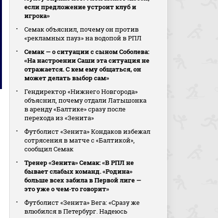
если предложение устроит клуб и
игрока»
Семак объяснил, почему он против
«рекламных пауз» на водопой в РПЛ
Семак — о ситуации с сыном Соболева:
«На настроении Саши эта ситуация не
отражается. С кем ему общаться, он
может делать выбор сам»
Гендиректор «Нижнего Новгорода»
объяснил, почему отдали Латышонка
в аренду «Балтике» сразу после
перехода из «Зенита»
Футболист «Зенита» Кондаков избежал
сотрясения в матче с «Балтикой»,
сообщил Семак
Тренер «Зенита» Семак: «В РПЛ не
бывает слабых команд. «Родина»
больше всех забила в Первой лиге —
это уже о чем‑то говорит»
Футболист «Зенита» Вега: «Сразу же
влюбился в Петербург. Надеюсь