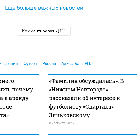
Ещё больше важных новостей
Комментировать (11)
м Гаранин
Футбол
Россия
Альфа-Банк РПЛ
жнего
«Фамилия обсуждалась». В
нил, почему
«Нижнем Новгороде»
а в аренду
рассказали об интересе к
после
футболисту «Спартака»
та»
Зиньковскому
06 августа 2026