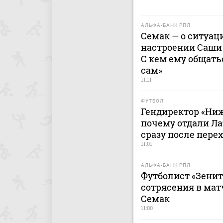
АЛЬФА-БАНК РПЛ
Семак — о ситуац
настроении Саши 
С кем ему общать
сам»
11:11
ФУТБОЛ
Гендиректор «Ниж
почему отдали Ла
сразу после перех
11:01
АЛЬФА-БАНК РПЛ
Футболист «Зенит
сотрясения в мат
Семак
11:00