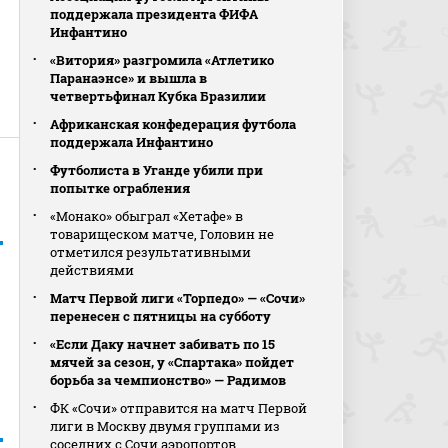
поддержала президента ФИФА
Инфантино
«Витория» разгромила «Атлетико
Паранаэнсе» и вышла в
четвертьфинал Кубка Бразилии
Африканская конфедерация футбола
поддержала Инфантино
Футболиста в Уганде убили при
попытке ограбления
«Монако» обыграл «Хетафе» в
товарищеском матче, Головин не
отметился результативными
действиями
Матч Первой лиги «Торпедо» — «Сочи»
перенесен с пятницы на субботу
«Если Даку начнет забивать по 15
мячей за сезон, у «Спартака» пойдет
борьба за чемпионство» — Радимов
ФК «Сочи» отправится на матч Первой
лиги в Москву двумя группами из
соседних с Сочи аэропортов