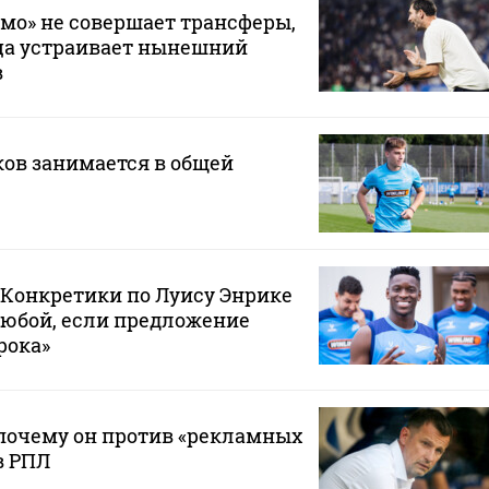
мо» не совершает трансферы,
ца устраивает нынешний
в
ов занимается в общей
 «Конкретики по Луису Энрике
любой, если предложение
рока»
почему он против «рекламных
в РПЛ