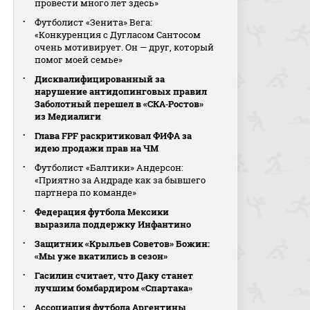
провести много лет здесь»
Футболист «Зенита» Вега:
«Конкуренция с Дугласом Сантосом
очень мотивирует. Он — друг, который
помог моей семье»
Дисквалифицированный за
нарушение антидопинговых правил
Заболотный перешел в «СКА‑Ростов»
из Медиалиги
Глава FPF раскритиковал ФИФА за
идею продажи прав на ЧМ
Футболист «Балтики» Андерсон:
«Приятно за Андраде как за бывшего
партнера по команде»
Федерация футбола Мексики
выразила поддержку Инфантино
Защитник «Крыльев Советов» Божин:
«Мы уже вкатились в сезон»
Гасилин считает, что Даку станет
лучшим бомбардиром «Спартака»
Ассоциация футбола Аргентины