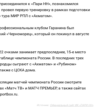
присоединился к «Пари НН», познакомился
 провел первую тренировку в рамках подготовки
о тура МИР РПЛ с «Ахматом».
рофессиональным клубом Гаранина был
ий «Черноморец», который он покинул в августе
22 очками занимает предпоследнее, 15‑е место
таблице чемпионата России. В последних трех
ородцы сыграют с «Ахматом» и «Рубином»
 также с ЦСКА дома.
сляции матчей чемпионата России смотрите
ах «Матч ТВ» и МАТЧ ПРЕМЬЕР, а также сайтах
portbox.ru.
Источник:
Официальный сайт ФК «ПАРИ НН»