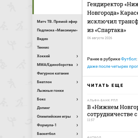
Гендиректор «Ни
Новгорода» Карас
исключил трансф
Матч ТВ. Прямой эфир
из «Спартака»
Подписка «Максимум»
06 августа 2026
Видео
Теннис
Хоккей
Ранее в рубрике
Футбол
:
MMA/Единоборства
даже после четырех пр
Фигурное катание
Биатлон
ЧИТАТЬ ЕЩЕ
Лыжные гонки
Бокс
АЛЬФА-БАНК РПЛ
В «Нижнем Новгор
Допинг
сотрудничестве 
Олимпийские игры
11:57
Формула-1
Баскетбол
ФУТБОЛ