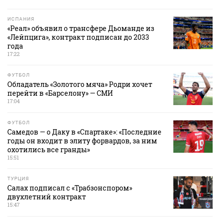
ИСПАНИЯ
«Реал» объявил о трансфере Дьоманде из
«Лейпцига», контракт подписан до 2033
года
17:22
ФУТБОЛ
Обладатель «Золотого мяча» Родри хочет
перейти в «Барселону» — СМИ
17:04
ФУТБОЛ
Самедов — о Даку в «Спартаке»: «Последние
годы он входит в элиту форвардов, за ним
охотились все гранды»
15:51
ТУРЦИЯ
Салах подписал с «Трабзонспором»
двухлетний контракт
15:47