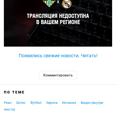
Появились свежие новости. Читать!
Комментировать
ПО ТЕМЕ
Реал
Бетис
Футбол
Европа
Испания
Видео (внутри
текста)