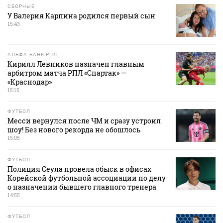
СБОРНЫЕ
У Валерия Карпина родился первый сын
15:43
АЛЬФА-БАНК РПЛ
Кирилл Левников назначен главным
арбитром матча РПЛ «Спартак» —
«Краснодар»
15:15
ФУТБОЛ
Месси вернулся после ЧМ и сразу устроил
шоу! Без нового рекорда не обошлось
15:05
ФУТБОЛ
Полиция Сеула провела обыск в офисах
Корейской футбольной ассоциации по делу
о назначении бывшего главного тренера
14:55
ФУТБОЛ