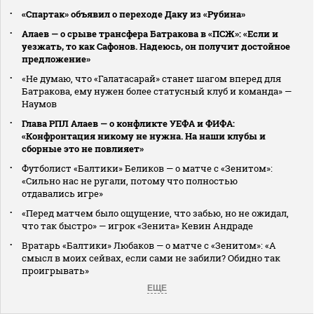
«Спартак» объявил о переходе Даку из «Рубина»
Алаев — о срыве трансфера Батракова в «ПСЖ»: «Если и
уезжать, то как Сафонов. Надеюсь, он получит достойное
предложение»
«Не думаю, что «Галатасарай» станет шагом вперед для
Батракова, ему нужен более статусный клуб и команда» —
Наумов
Глава РПЛ Алаев — о конфликте УЕФА и ФИФА:
«Конфронтация никому не нужна. На наши клубы и
сборные это не повлияет»
Футболист «Балтики» Беликов — о матче с «Зенитом»:
«Сильно нас не ругали, потому что полностью
отдавались игре»
«Перед матчем было ощущение, что забью, но не ожидал,
что так быстро» — игрок «Зенита» Кевин Андраде
Вратарь «Балтики» Любаков — о матче с «Зенитом»: «А
смысл в моих сейвах, если сами не забили? Обидно так
проигрывать»
ЕЩЕ