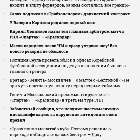
входит в элиту форвардов, за ним охотились все гранды»
Салах подписал с «Трабзонспором» двухлетний контракт
У Валерия Карпина родился первый сын
Кирилл Левников назначен главным арбитром матча
РПЛ «Спартак» — «Краснодар»
Месси вернулся после ЧМ и сразу устроил шоу! Без
нового рекорда не обошлось
Полиция Сеула провела обыск в офисах Корейской
футбольной ассоциации по делу о назначении бывшего
главного тренера
Вратарь «Зенита» Москвичев — о матче с «Балтикой»: «Не
зря чуть подтолкнул штангу перед вторым таймом»
Генич и Моссаковский прокомментируют матч
«Спартак» — «Краснодар» в третьем туре РПЛ
Заболотный сообщил, что получил шестимесячную
дисквалификацию за нарушение антидопинговых
правил
«Сразу понял масштаб клуба. Поэтому решение о
переходе в «Спартак» далось быстро» — Даку