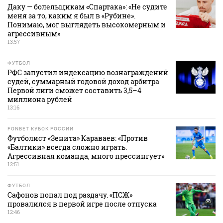
Даку — болельщикам «Спартака»: «Не судите
меня за то, каким я был в «Рубине».
Понимаю, мог выглядеть высокомерным и
агрессивным»
13:57
ФУТБОЛ
РФС запустил индексацию вознаграждений
судей, суммарный годовой доход арбитра
Первой лиги сможет составить 3,5–4
миллиона рублей
13:16
FONBET КУБОК РОССИИ
Футболист «Зенита» Караваев: «Против
«Балтики» всегда сложно играть.
Агрессивная команда, много прессингует»
12:51
ФУТБОЛ
Сафонов попал под раздачу. «ПСЖ»
провалился в первой игре после отпуска
12:46