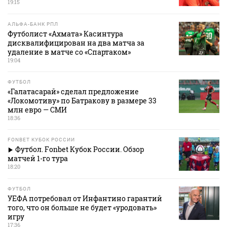
19:15
АЛЬФА-БАНК РПЛ
Футболист «Ахмата» Касинтура
дисквалифицирован на два матча за
удаление в матче со «Спартаком»
19:04
ФУТБОЛ
«Галатасарай» сделал предложение
«Локомотиву» по Батракову в размере 33
млн евро — СМИ
18:36
FONBET КУБОК РОССИИ
Футбол. Fonbet Кубок России. Обзор
матчей 1-го тура
18:20
ФУТБОЛ
УЕФА потребовал от Инфантино гарантий
того, что он больше не будет «уродовать»
игру
17:36