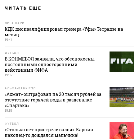
ЧИТАТЬ ЕЩЕ
ЛИГА ПАРИ
КДК дисквалифицировал тренера «Уфы» Тетрадзе на
месяц
19:41
ФУТБОЛ
В КОНМЕБОЛ заявили, что обеспокоены
постоянными односторонними
действиями ФИФА
19:32
АЛЬФА-БАНК РПЛ
«Ахмат» оштрафован на 20 тысяч рублей за
отсутствие горячей воды в раздевалке
«Спартака»
19:18
ФУТБОЛ
«Столько лет пристреливался». Карпин
наконец-то дождался мальчика!