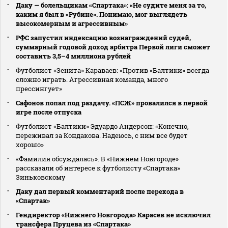
Даку — болельщикам «Спартака»: «Не судите меня за то,
каким я был в «Рубине». Понимаю, мог выглядеть
высокомерным и агрессивным»
РФС запустил индексацию вознаграждений судей,
суммарный годовой доход арбитра Первой лиги сможет
составить 3,5–4 миллиона рублей
Футболист «Зенита» Караваев: «Против «Балтики» всегда
сложно играть. Агрессивная команда, много
прессингует»
Сафонов попал под раздачу. «ПСЖ» провалился в первой
игре после отпуска
Футболист «Балтики» Эдуардо Андерсон: «Конечно,
переживал за Кондакова. Надеюсь, с ним все будет
хорошо»
«Фамилия обсуждалась». В «Нижнем Новгороде»
рассказали об интересе к футболисту «Спартака»
Зиньковскому
Даку дал первый комментарий после перехода в
«Спартак»
Гендиректор «Нижнего Новгорода» Карасев не исключил
трансфера Пруцева из «Спартака»