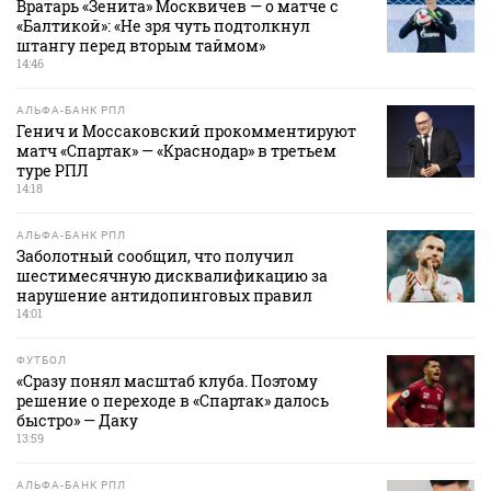
Вратарь «Зенита» Москвичев — о матче с
«Балтикой»: «Не зря чуть подтолкнул
штангу перед вторым таймом»
14:46
АЛЬФА-БАНК РПЛ
Генич и Моссаковский прокомментируют
матч «Спартак» — «Краснодар» в третьем
туре РПЛ
14:18
АЛЬФА-БАНК РПЛ
Заболотный сообщил, что получил
шестимесячную дисквалификацию за
нарушение антидопинговых правил
14:01
ФУТБОЛ
«Сразу понял масштаб клуба. Поэтому
решение о переходе в «Спартак» далось
быстро» — Даку
13:59
АЛЬФА-БАНК РПЛ