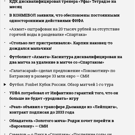
КДК дисквалифицировал тренера «Уфы» Тетрадзе на
месяц
В КОНМЕБОЛ заявили, что обеспокоены постоянными
односторонними действиями ФИФА
«Ахмат» оштрафован на 20 тысяч рублей за отсутствие
горячей воды в раздевалке «Спартака»
«Столько лет пристреливался». Карпин наконец-то
дождался мальчика!
Футболист «Ахмата» Касинтура дисквалифицирован на
два матча за удаление в матче со «Спартаком»
«Галатасарай» сделал предложение «Локомотиву» по
Батракову в размере 33 млн евро — СМИ
Футбол. Fonbet Кубок России. Обзор матчей 1-го тура
УЕФА потребовал от Инфантино гарантий того, что он
больше не будет «уродовать» игру
«Реал» объявил о трансфере Дьоманде из «Лейпцига»,
контракт подписан до 2033 года
Обладатель «Золотого мяча» Родри хочет перейти в
«Барселону» — СМИ
Самедов — о Даку в «Спартаке»: «Последние годы он