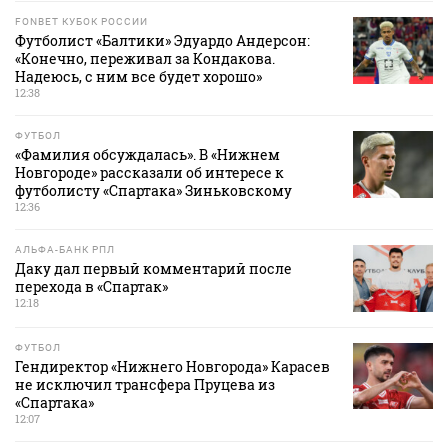
FONBET КУБОК РОССИИ
Футболист «Балтики» Эдуардо Андерсон:
«Конечно, переживал за Кондакова.
Надеюсь, с ним все будет хорошо»
12:38
ФУТБОЛ
«Фамилия обсуждалась». В «Нижнем
Новгороде» рассказали об интересе к
футболисту «Спартака» Зиньковскому
12:36
АЛЬФА-БАНК РПЛ
Даку дал первый комментарий после
перехода в «Спартак»
12:18
ФУТБОЛ
Гендиректор «Нижнего Новгорода» Карасев
не исключил трансфера Пруцева из
«Спартака»
12:07