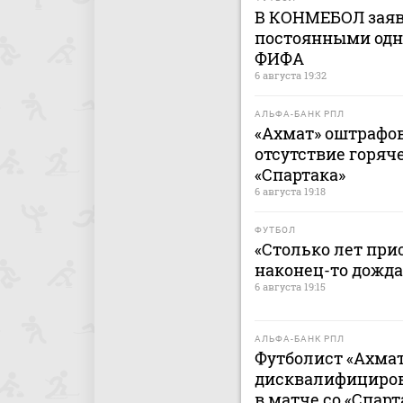
В КОНМЕБОЛ заяв
постоянными одн
ФИФА
6 августа 19:32
АЛЬФА-БАНК РПЛ
«Ахмат» оштрафов
отсутствие горяч
«Спартака»
6 августа 19:18
ФУТБОЛ
«Столько лет при
наконец-то дожда
6 августа 19:15
АЛЬФА-БАНК РПЛ
Футболист «Ахмат
дисквалифицирова
в матче со «Спар