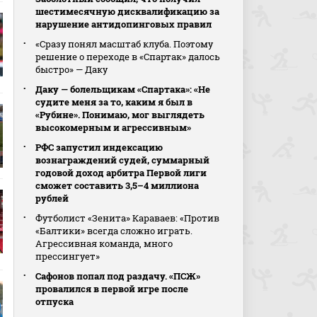
шестимесячную дисквалификацию за
нарушение антидопинговых правил
«Сразу понял масштаб клуба. Поэтому
решение о переходе в «Спартак» далось
быстро» — Даку
Даку — болельщикам «Спартака»: «Не
судите меня за то, каким я был в
«Рубине». Понимаю, мог выглядеть
высокомерным и агрессивным»
РФС запустил индексацию
вознаграждений судей, суммарный
годовой доход арбитра Первой лиги
сможет составить 3,5–4 миллиона
рублей
Футболист «Зенита» Караваев: «Против
«Балтики» всегда сложно играть.
Агрессивная команда, много
прессингует»
Сафонов попал под раздачу. «ПСЖ»
провалился в первой игре после
отпуска