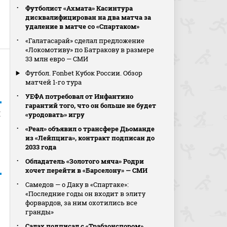
Футболист «Ахмата» Касинтура
дисквалифицирован на два матча за
удаление в матче со «Спартаком»
«Галатасарай» сделал предложение
«Локомотиву» по Батракову в размере
33 млн евро — СМИ
Футбол. Fonbet Кубок России. Обзор
матчей 1-го тура
УЕФА потребовал от Инфантино
гарантий того, что он больше не будет
и
«уродовать» игру
«Реал» объявил о трансфере Дьоманде
из «Лейпцига», контракт подписан до
2033 года
Обладатель «Золотого мяча» Родри
хочет перейти в «Барселону» — СМИ
Самедов — о Даку в «Спартаке»:
«Последние годы он входит в элиту
форвардов, за ним охотились все
гранды»
Салах подписал с «Трабзонспором»