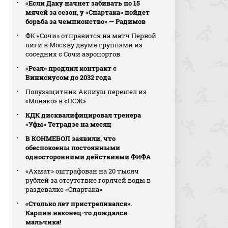
«Если Даку начнет забивать по 15
мячей за сезон, у «Спартака» пойдет
борьба за чемпионство» — Радимов
ФК «Сочи» отправится на матч Первой
лиги в Москву двумя группами из
соседних с Сочи аэропортов
«Реал» продлил контракт с
Винисиусом до 2032 года
Полузащитник Аклиуш перешел из
«Монако» в «ПСЖ»
КДК дисквалифицировал тренера
«Уфы» Тетрадзе на месяц
В КОНМЕБОЛ заявили, что
обеспокоены постоянными
односторонними действиями ФИФА
«Ахмат» оштрафован на 20 тысяч
рублей за отсутствие горячей воды в
раздевалке «Спартака»
«Столько лет пристреливался».
Карпин наконец-то дождался
мальчика!