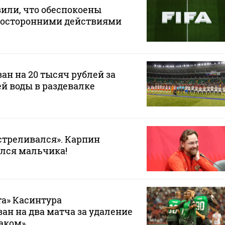
или, что обеспокоены
осторонними действиями
ан на 20 тысяч рублей за
ей воды в раздевалке
стреливался». Карпин
лся мальчика!
а» Касинтура
н на два матча за удаление
таком»