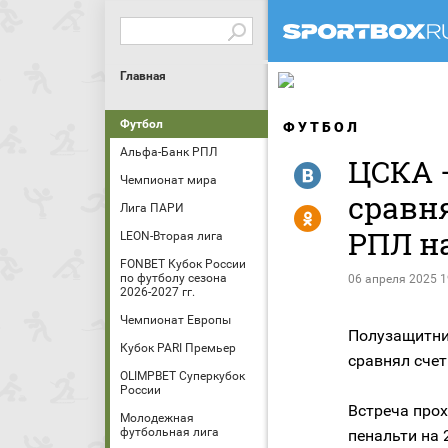
Главная
Футбол
ФУТБОЛ
Альфа-Банк РПЛ
ЦСКА —
R
Чемпионат мира
сравня
Лига ПАРИ
Y
РПЛ на
LEON-Вторая лига
FONBET Кубок России
по футболу сезона
06 апреля 2025 1
2026-2027 гг.
Чемпионат Европы
Полузащитни
Кубок PARI Премьер
сравнял счет
OLIMPBET Суперкубок
России
Встреча прох
Молодежная
футбольная лига
пенальти на 