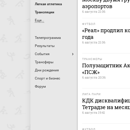
Легкая атлетика
аэропортов
6 августа 21:06
Трансляции
Еще...
ФУТБОЛ
«Реал» продлил к
года
Телепрограмма
6 августа 21:06
Результаты
События
ТРАНСФЕРЫ
Трансферы
Полузащитник Ак
Дни рождения
«ПСЖ»
6 августа 20:36
Спорт и бизнес
Форум
ЛИГА ПАРИ
КДК дисквалифиц
Тетрадзе на меся
6 августа 19:41
ФУТБОЛ