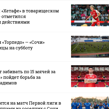
 «Хетафе» в товарищеском
е отметился
и действиями
 «Торпедо» — «Сочи»
ицы на субботу
 забивать по 15 мячей за
а» пойдет борьба за
Радимов
ится на матч Первой лиги в
ппами из соседних с Сочи