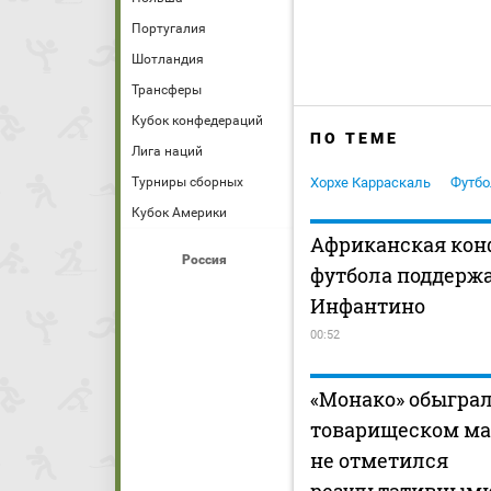
Португалия
Шотландия
Трансферы
Кубок конфедераций
ПО ТЕМЕ
Лига наций
Хорхе Карраскаль
Футбо
Турниры сборных
Кубок Америки
Африканская кон
Россия
футбола поддерж
Инфантино
00:52
«Монако» обыграл
товарищеском ма
не отметился
результативным