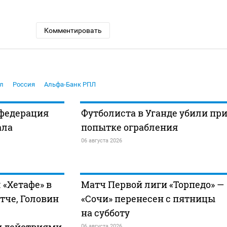
Комментировать
л
Россия
Альфа-Банк РПЛ
федерация
Футболиста в Уганде убили пр
ала
попытке ограбления
06 августа 2026
 «Хетафе» в
Матч Первой лиги «Торпедо» —
тче, Головин
«Сочи» перенесен с пятницы
на субботу
и действиями
06 августа 2026