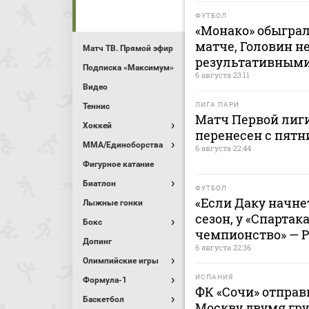
ФУТБОЛ
«Монако» обыграл
матче, Головин н
Матч ТВ. Прямой эфир
результативным
Подписка «Максимум»
6 августа 23:11
Видео
ЛИГА ПАРИ
Теннис
Матч Первой лиги
Хоккей
перенесен с пятн
MMA/Единоборства
6 августа 22:44
Фигурное катание
Биатлон
ФУТБОЛ
«Если Даку начнет
Лыжные гонки
сезон, у «Спартак
Бокс
чемпионство» — 
Допинг
6 августа 22:36
Олимпийские игры
ИСПАНИЯ
Формула-1
ФК «Сочи» отправ
Баскетбол
Москву двумя гру