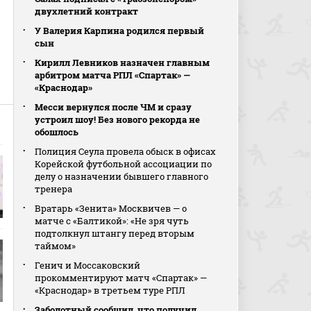
двухлетний контракт
У Валерия Карпина родился первый
сын
Кирилл Левников назначен главным
арбитром матча РПЛ «Спартак» —
«Краснодар»
Месси вернулся после ЧМ и сразу
устроил шоу! Без нового рекорда не
обошлось
Полиция Сеула провела обыск в офисах
Корейской футбольной ассоциации по
делу о назначении бывшего главного
тренера
Вратарь «Зенита» Москвичев — о
матче с «Балтикой»: «Не зря чуть
подтолкнул штангу перед вторым
таймом»
Генич и Моссаковский
прокомментируют матч «Спартак» —
«Краснодар» в третьем туре РПЛ
Заболотный сообщил, что получил