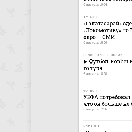
6 августа 19:04
ФУТБОЛ
«Галатасарай» сд
«Локомотиву» по 
евро — СМИ
6 августа 18:36
FONBET КУБОК РОССИИ
Футбол. Fonbet 
го тура
6 августа 18:20
ФУТБОЛ
УЕФА потребовал 
что он больше не 
6 августа 17:36
ИСПАНИЯ