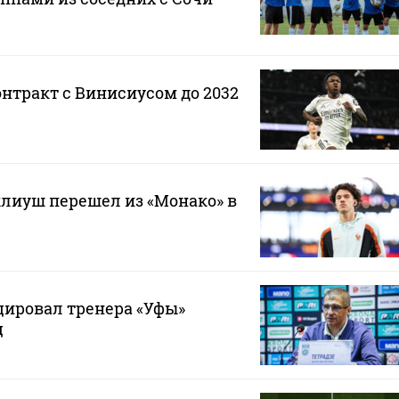
онтракт с Винисиусом до 2032
лиуш перешел из «Монако» в
ировал тренера «Уфы»
ц