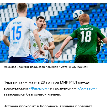
Мохамед Брахими, Владислав Камилов / Фото: © ФК «Факел»
Первый тайм матча 23‑го тура МИР РПЛ между
воронежским
«Факелом»
и грозненским
«Ахматом»
завершился безголевой ничьей.
Встреча проходит в Воронеже. Хозяева проводят