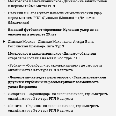
Московское и махачкалинское «Динамо» не забили голов
в первом тайме матча РПЛ
Овечкин и Шара Буллет нанесли символический удар
перед матчем РПЛ «Динамо» (Москва) — «Динамо»
(Махачкала)
Бывший футболист «Арсенала» Кулешин умер из‑за
онкологии в возрасте 25 лет
Динамо Москва - Динамо Махачкала. Альфа-Банк
Российская Премьер-Лига. Тур 3
Московское и махачкалинское «Динамо» объявили
стартовые составы на матч 3‑го тура РПЛ
«Рубин» — «Оренбург»: во сколько начало, где смотреть
онлайн матча 3‑го тура РПЛ 9 августа
«Локомотив» не ведет переговоров с «Галатасараем» или
другими клубами и не рассматривает возможность
ухода Батракова
«Спартак» — «Краснодар»: во сколько начало, где смотреть
онлайн матча 3‑го тура РПЛ 9 августа
«Зенит» — «Родина»: во сколько начало, где смотреть
онлайн матча 3‑го тура РПЛ 9 августа