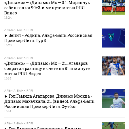
«Динамо» — «Динамо» Мх — 3:1. Миранчук
забил гол на 90+3‑й минуте матча РПЛ.
Видео
16:24
АЛЬФА-БАНК РПЛ
Зенит - Родина. Альфа-Банк Российская
Премьер-Лига. Тур 3
16:20
АЛЬФА-БАНК РПЛ
«Динамо» — «Динамо» Мх — 2:1. Агаларов
сократил разницу в счете на 81‑й минуте
матча РПЛ. Видео
16:14
АЛЬФА-БАНК РПЛ
Гол Гамида Агаларова. Динамо Москва -
Динамо Махачкала. 2:1 (видео). Альфа-Банк
Российская Премьер-Лига. Футбол
16:14
АЛЬФА-БАНК РПЛ
Гол Дмитрия Скопинцева. Динамо