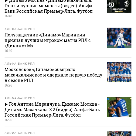
Динамо Москва - Динамо Махачкала.
Голы и лучшие моменты (видео). Альфа-
Банк Российская Премьер-Лига. Футбол
16:48
АЛЬФА-БАНК РПЛ
Полузащитник «Динамо» Маринкин
признан лучшим игроком матча РПЛ с
«Динамо» Мх
16:40
АЛЬФА-БАНК РПЛ
Московское «Динамо» обыграло
махачкалинское и одержало первую победу
в сезоне РПЛ
16:26
АЛЬФА-БАНК РПЛ
Гол Антона Миранчука. Динамо Москва -
Динамо Махачкала. 3:2 (видео). Альфа-Банк
Российская Премьер-Лига. Футбол
16:26
АЛЬФА-БАНК РПЛ