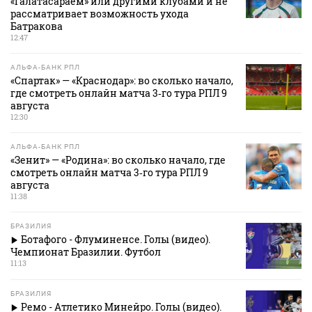
«Галатасараем» или другими клубами и не
рассматривает возможность ухода
Батракова
12:47
АЛЬФА-БАНК РПЛ
«Спартак» — «Краснодар»: во сколько начало,
где смотреть онлайн матча 3‑го тура РПЛ 9
августа
12:30
АЛЬФА-БАНК РПЛ
«Зенит» — «Родина»: во сколько начало, где
смотреть онлайн матча 3‑го тура РПЛ 9
августа
11:38
БРАЗИЛИЯ
Ботафого - Флуминенсе. Голы (видео).
Чемпионат Бразилии. Футбол
11:13
БРАЗИЛИЯ
Ремо - Атлетико Минейро. Голы (видео).