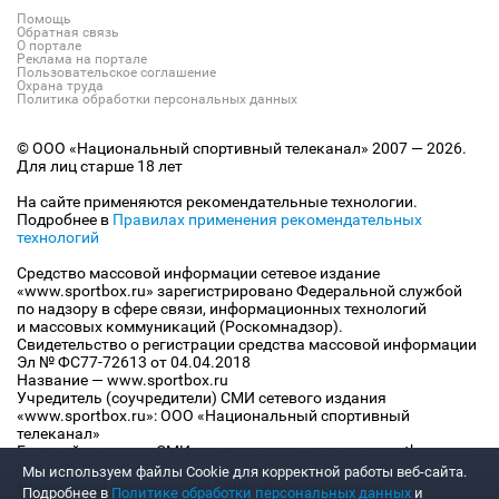
Помощь
Обратная связь
О портале
Реклама на портале
Пользовательское соглашение
Охрана труда
Политика обработки персональных данных
© ООО «Национальный спортивный телеканал» 2007 — 2026.
Для лиц старше 18 лет
На сайте применяются рекомендательные технологии.
Подробнее в
Правилах применения рекомендательных
технологий
Средство массовой информации сетевое издание
«www.sportbox.ru» зарегистрировано Федеральной службой
по надзору в сфере связи, информационных технологий
и массовых коммуникаций (Роскомнадзор).
Свидетельство о регистрации средства массовой информации
Эл № ФС77-72613 от 04.04.2018
Название — www.sportbox.ru
Учредитель (соучредители) СМИ сетевого издания
«www.sportbox.ru»: ООО «Национальный спортивный
телеканал»
Главный редактор СМИ сетевого издания «www.sportbox.ru»:
Конов В.А.
Мы используем файлы Сookie для корректной работы веб-сайта.
Номер телефона редакции СМИ сетевого издания
Подробнее в
Политике обработки персональных данных
и