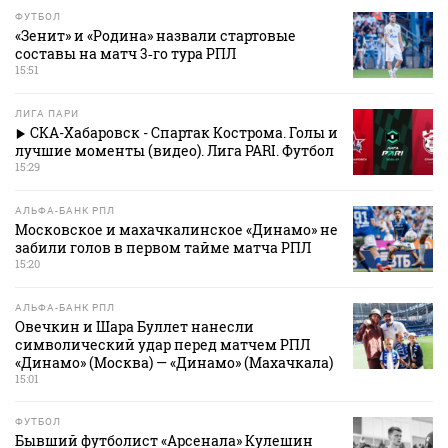
ФУТБОЛ
«Зенит» и «Родина» назвали стартовые
составы на матч 3‑го тура РПЛ
15:51
ЛИГА ПАРИ
СКА-Хабаровск - Спартак Кострома. Голы и
лучшие моменты (видео). Лига PARI. Футбол
15:29
АЛЬФА-БАНК РПЛ
Московское и махачкалинское «Динамо» не
забили голов в первом тайме матча РПЛ
15:20
АЛЬФА-БАНК РПЛ
Овечкин и Шара Буллет нанесли
символический удар перед матчем РПЛ
«Динамо» (Москва) — «Динамо» (Махачкала)
15:01
ФУТБОЛ
Бывший футболист «Арсенала» Кулешин