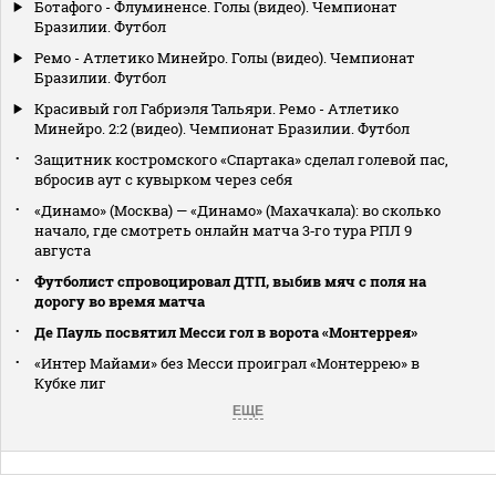
Ботафого - Флуминенсе. Голы (видео). Чемпионат
Бразилии. Футбол
Ремо - Атлетико Минейро. Голы (видео). Чемпионат
Бразилии. Футбол
Красивый гол Габриэля Тальяри. Ремо - Атлетико
Минейро. 2:2 (видео). Чемпионат Бразилии. Футбол
Защитник костромского «Спартака» сделал голевой пас,
вбросив аут с кувырком через себя
«Динамо» (Москва) — «Динамо» (Махачкала): во сколько
начало, где смотреть онлайн матча 3‑го тура РПЛ 9
августа
Футболист спровоцировал ДТП, выбив мяч с поля на
дорогу во время матча
Де Пауль посвятил Месси гол в ворота «Монтеррея»
«Интер Майами» без Месси проиграл «Монтеррею» в
Кубке лиг
ЕЩЕ