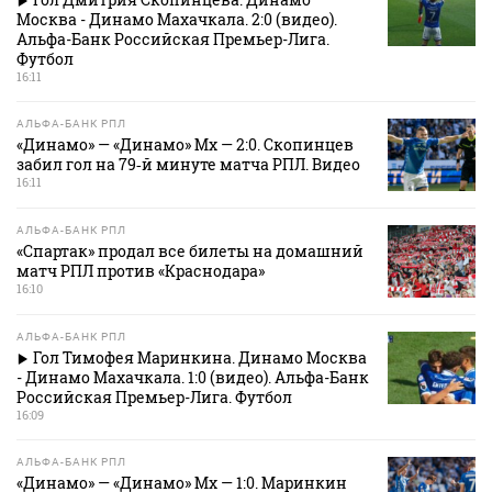
Москва - Динамо Махачкала. 2:0 (видео).
Альфа-Банк Российская Премьер-Лига.
Футбол
16:11
АЛЬФА-БАНК РПЛ
«Динамо» — «Динамо» Мх — 2:0. Скопинцев
забил гол на 79‑й минуте матча РПЛ. Видео
16:11
АЛЬФА-БАНК РПЛ
«Спартак» продал все билеты на домашний
матч РПЛ против «Краснодара»
16:10
АЛЬФА-БАНК РПЛ
Гол Тимофея Маринкина. Динамо Москва
- Динамо Махачкала. 1:0 (видео). Альфа-Банк
Российская Премьер-Лига. Футбол
16:09
АЛЬФА-БАНК РПЛ
«Динамо» — «Динамо» Мх — 1:0. Маринкин