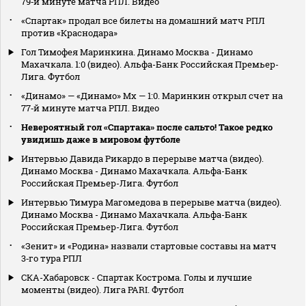
79‑й минуте матча РПЛ. Видео
«Спартак» продал все билеты на домашний матч РПЛ
против «Краснодара»
Гол Тимофея Маринкина. Динамо Москва - Динамо
Махачкала. 1:0 (видео). Альфа-Банк Российская Премьер-
Лига. Футбол
«Динамо» — «Динамо» Мх — 1:0. Маринкин открыл счет на
77‑й минуте матча РПЛ. Видео
Невероятный гол «Спартака» после сальто! Такое редко
увидишь даже в мировом футболе
Интервью Давида Рикардо в перерыве матча (видео).
Динамо Москва - Динамо Махачкала. Альфа-Банк
Российская Премьер-Лига. Футбол
Интервью Тимура Магомедова в перерыве матча (видео).
Динамо Москва - Динамо Махачкала. Альфа-Банк
Российская Премьер-Лига. Футбол
«Зенит» и «Родина» назвали стартовые составы на матч
3‑го тура РПЛ
СКА-Хабаровск - Спартак Кострома. Голы и лучшие
моменты (видео). Лига PARI. Футбол