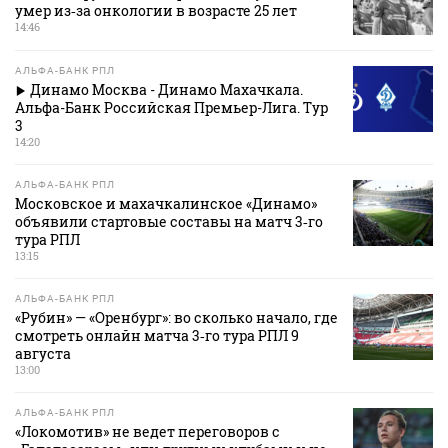
умер из‑за онкологии в возрасте 25 лет
14:46
АЛЬФА-БАНК РПЛ
Динамо Москва - Динамо Махачкала.
Альфа-Банк Российская Премьер-Лига. Тур
3
14:20
АЛЬФА-БАНК РПЛ
Московское и махачкалинское «Динамо»
объявили стартовые составы на матч 3‑го
тура РПЛ
13:15
АЛЬФА-БАНК РПЛ
«Рубин» — «Оренбург»: во сколько начало, где
смотреть онлайн матча 3‑го тура РПЛ 9
августа
13:00
АЛЬФА-БАНК РПЛ
«Локомотив» не ведет переговоров с