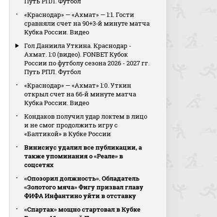
Путь РПЛ. Футбол
«Краснодар» — «Ахмат» — 1:1. Гости
сравняли счет на 90+3‑й минуте матча
Кубка России. Видео
Гол Даниила Уткина. Краснодар -
Ахмат. 1:0 (видео). FONBET Кубок
России по футболу сезона 2026 - 2027 гг.
Путь РПЛ. Футбол
«Краснодар» — «Ахмат» 1:0. Уткин
открыл счет на 66‑й минуте матча
Кубка России. Видео
Кондаков получил удар локтем в лицо
и не смог продолжить игру с
«Балтикой» в Кубке России
Винисиус удалил все публикации, а
также упоминания о «Реале» в
соцсетях
«Опозорил должность». Обладатель
«Золотого мяча» Фигу призвал главу
ФИФА Инфантино уйти в отставку
«Спартак» мощно стартовал в Кубке