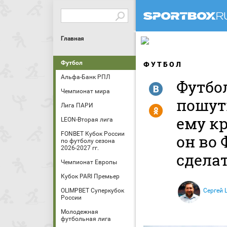
Главная
Футбол
ФУТБОЛ
Альфа-Банк РПЛ
Футбо
R
Чемпионат мира
пошути
Лига ПАРИ
Y
ему к
LEON-Вторая лига
FONBET Кубок России
он во 
по футболу сезона
2026-2027 гг.
сдела
Чемпионат Европы
Кубок PARI Премьер
OLIMPBET Суперкубок
Сергей
России
Молодежная
футбольная лига