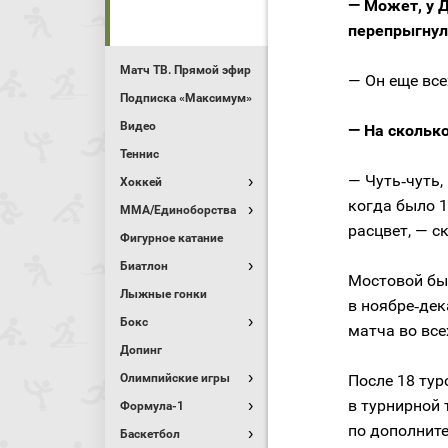
— Может, у Д
перепрыгнул
Матч ТВ. Прямой эфир
— Он еще все
Подписка «Максимум»
Видео
— На сколько
Теннис
— Чуть‑чуть,
Хоккей
когда было 1
MMA/Единоборства
расцвет, — с
Фигурное катание
Биатлон
Мостовой бы
Лыжные гонки
в ноябре‑дек
Бокс
матча во все
Допинг
Олимпийские игры
После 18 тур
в турнирной 
Формула-1
по дополнит
Баскетбол