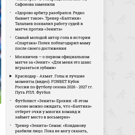
Сафонова заменили
«Здорово арбитр разобрался. Редко
бывает такое». Тренер «Балтики»
Талалаев похвалил работу судей в
матче против «Зенита»
Самый молодой автор гола в истории
«Спартака» Полех поблагодарил маму
после своего достижения
Москвичев — о первом официальном
матче за «Зенит»: «Для меня это шанс
вгрызаться зубами»
Краснодар - Ахмат. Голы и лучшие
моменты (видео). FONBET Кубок
России по футболу сезона 2026 - 2027 гг.
Путь РПЛ. Футбол
Футболист «Зенита» Ерохин: «В этом
сезоне можно ожидать, что «Балтика»
отберет очки у многих команд и
займет место в восьмерке»
Тренер «Зенита» Семак: «Кондакову
разбили лицо. Пока не могу сказать,