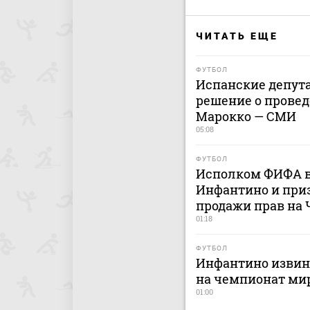
ЧИТАТЬ ЕЩЕ
ФУТБОЛ
Испанские депут
решение о провед
Марокко — СМИ
05:08
ФУТБОЛ
Исполком ФИФА в
Инфантино и приз
продажи прав на
01:18
ФУТБОЛ
Инфантино извини
на чемпионат ми
01:00