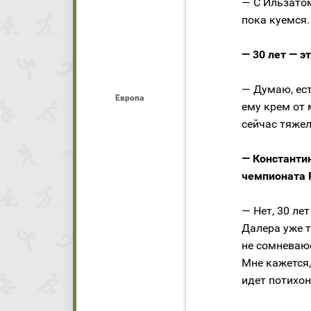
— С Ильзато
пока куемся.
— 30 лет — э
— Думаю, ест
Европа
ему крем от 
сейчас тяжел
— Константи
чемпионата 
— Нет, 30 лет
Далера уже т
не сомневаюс
Мне кажется,
идет потихон