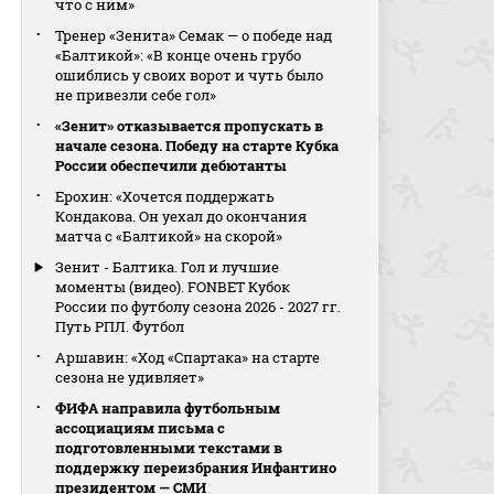
что с ним»
Тренер «Зенита» Семак — о победе над
«Балтикой»: «В конце очень грубо
ошиблись у своих ворот и чуть было
не привезли себе гол»
«Зенит» отказывается пропускать в
начале сезона. Победу на старте Кубка
России обеспечили дебютанты
Ерохин: «Хочется поддержать
Кондакова. Он уехал до окончания
матча с «Балтикой» на скорой»
Зенит - Балтика. Гол и лучшие
моменты (видео). FONBET Кубок
России по футболу сезона 2026 - 2027 гг.
Путь РПЛ. Футбол
Аршавин: «Ход «Спартака» на старте
сезона не удивляет»
ФИФА направила футбольным
ассоциациям письма с
подготовленными текстами в
поддержку переизбрания Инфантино
президентом — СМИ