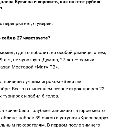
алера Кузяева и спросить, как он этот рубеж
?
х перепрыгнет, я уверен.
 себя в 27 чувствуете?
 может, где‑то поболит, но особой разницы с тем,
9 лет, не чувствую. Думаю, 27 лет — самый
казал Мостовой «Матч ТВ».
л признан лучшим игроком «Зенита»
абре. Всего в нынешнем сезоне игрок провел 22
х турнирах и забил 6 голов.
ов «сине‑бело‑голубые» занимают второе место
таблице, набрав 39 очков и уступая «Краснодару»
ельным показателям. В первом после зимнего