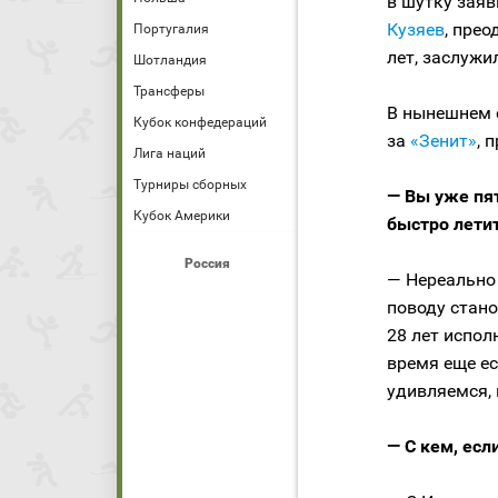
в шутку заяв
Кузяев
, пре
Португалия
лет, заслужи
Шотландия
Трансферы
В нынешнем с
Кубок конфедераций
за
«Зенит»
, 
Лига наций
Турниры сборных
— Вы уже пят
Кубок Америки
быстро лети
Россия
— Нереально
поводу стано
28 лет испол
время еще ес
удивляемся, 
— С кем, есл