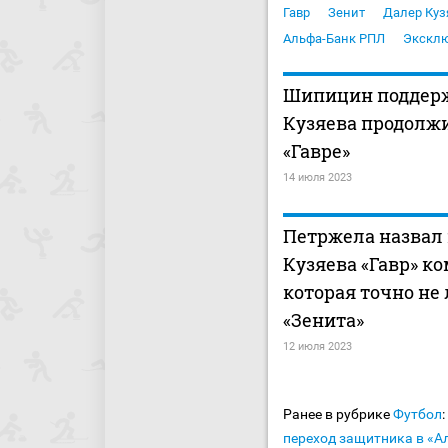
Гавр
Зенит
Далер Куз
Альфа-Банк РПЛ
Экскл
Шипицин поддер
Кузяева продолжи
«Гавре»
14 июля 2023
Петржела назвал
Кузяева «Гавр» к
которая точно не
«Зенита»
12 июля 2023
Ранее в рубрике
Футбол
:
переход защитника в «