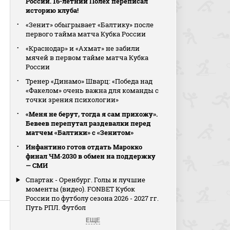
России. 16-летний Полех переписал
историю клуба!
«Зенит» обыгрывает «Балтику» после
первого тайма матча Кубка России
«Краснодар» и «Ахмат» не забили
мячей в первом тайме матча Кубка
России
Тренер «Динамо» Шварц: «Победа над
«Факелом» очень важна для команды с
точки зрения психологии»
«Меня не берут, тогда я сам прихожу».
Бевеев перепутал раздевалки перед
матчем «Балтики» с «Зенитом»
Инфантино готов отдать Марокко
финал ЧМ‑2030 в обмен на поддержку
— СМИ
Спартак - Оренбург. Голы и лучшие
моменты (видео). FONBET Кубок
России по футболу сезона 2026 - 2027 гг.
Путь РПЛ. Футбол
ЕЩЕ