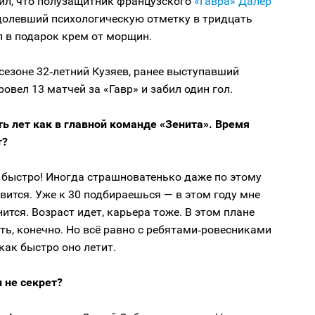
ил, что полузащитник французского
«Гавра»
Далер
одолевший психологическую отметку в тридцать
л в подарок крем от морщин.
езоне 32‑летний Кузяев, ранее выступавший
провел 13 матчей за «Гавр» и забил один гол.
ь лет как в главной команде «Зенита». Время
т?
 быстро! Иногда страшноватенько даже по этому
вится. Уже к 30 подбираешься — в этом году мне
нится. Возраст идет, карьера тоже. В этом плане
ть, конечно. Но всё равно с ребятами‑ровесниками
как быстро оно летит.
и не секрет?