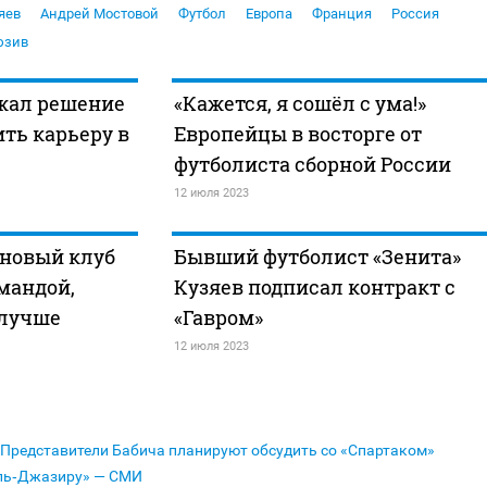
яев
Андрей Мостовой
Футбол
Европа
Франция
Россия
юзив
жал решение
«Кажется, я сошёл с ума!»
ть карьеру в
Европейцы в восторге от
футболиста сборной России
12 июля 2023
 новый клуб
Бывший футболист «Зенита»
омандой,
Кузяев подписал контракт с
 лучше
«Гавром»
12 июля 2023
Представители Бабича планируют обсудить со «Спартаком»
Аль‑Джазиру» — СМИ