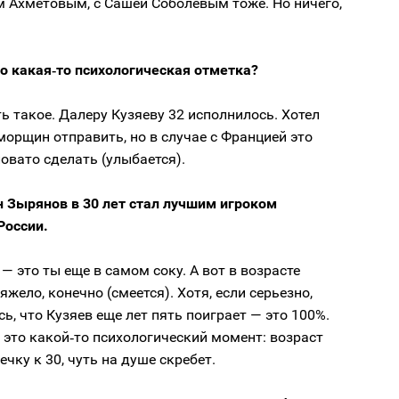
м Ахметовым, с Сашей Соболевым тоже. Но ничего,
то какая‑то психологическая отметка?
ь такое. Далеру Кузяеву 32 исполнилось. Хотел
морщин отправить, но в случае с Францией это
овато сделать (улыбается).
н Зырянов в 30 лет стал лучшим игроком
России.
 — это ты еще в самом соку. А вот в возрасте
яжело, конечно (смеется). Хотя, если серьезно,
ь, что Кузяев еще лет пять поиграет — это 100%.
 это какой‑то психологический момент: возраст
ечку к 30, чуть на душе скребет.